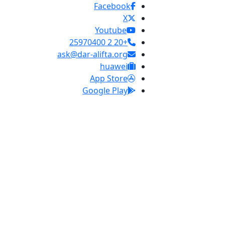
Facebook
X
Youtube
+20 2 25970400
ask@dar-alifta.org
huawei
App Store
Google Play