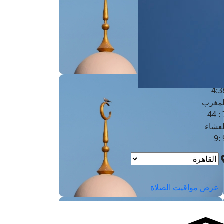
لفجر
4
لشروق
6
لظهر
1
لعصر
4:3
لمغرب
7 
لعشاء
9
عرض مواقيت الصلاة