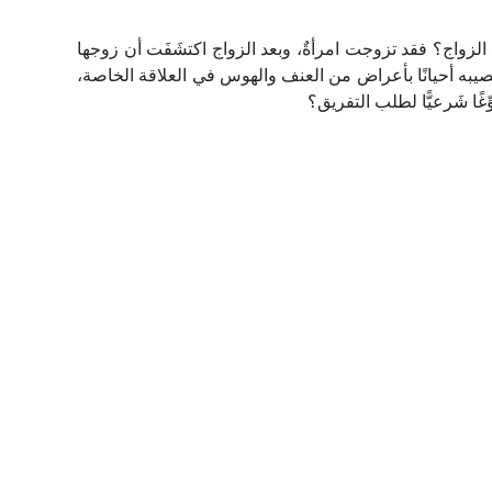
واج؟ فقد تزوجت امرأةٌ، وبعد الزواج اكتشَفَت أن زوجها
ُصيبه أحيانًا بأعراض من العنف والهوس في العلاقة الخاصة،
ِّغًا شَرعيًّا لطلب التفريق؟