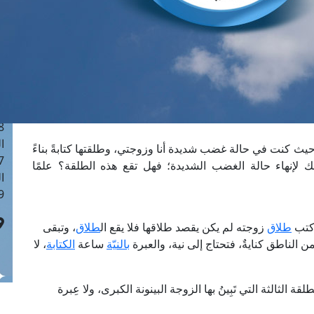
ا
 :41
ا
 :17
ا
 : 1
ا
8
ا
يث كنت في حالة غضب شديدة أنا وزوجتي، وطلقتها كتابةً بناءً
: 44
 لإنهاء حالة الغضب الشديدة؛ فهل تقع هذه الطلقة؟ علمًا
ا
 :9
 كتب
طلاق
زوجته لم يكن يقصد طلاقها فلا يقع ال
طلاق
، وتبقى
ن الناطق كنايةٌ، فتحتاج إلى نية، والعبرة
بالنيّة
ساعة
الكتابة
، لا
لقة الثالثة التي تَبِينُ بها الزوجة البينونة الكبرى، ولا عِبرة