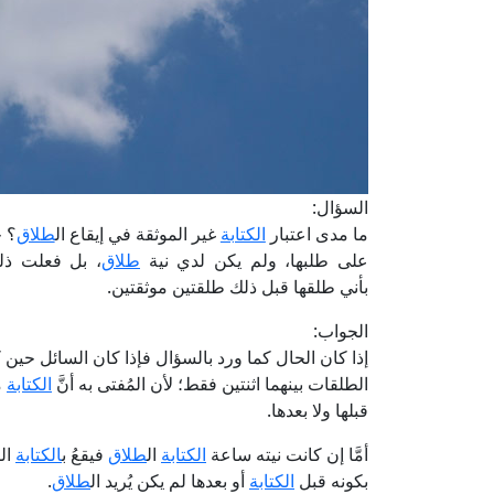
السؤال:
ما مدى اعتبار
الكتابة
غير الموثقة في إيقاع ال
طلاق
؟ ح
على طلبها، ولم يكن لدي نية
طلاق
، بل فعلت ذلك
بأني طلقها قبل ذلك طلقتين موثقتين.
الجواب:
إذا كان الحال كما ورد بالسؤال فإذا كان السائل حين
الطلقات بينهما اثنتين فقط؛ لأن المُفتى به أنَّ
الكتابة
م
قبلها ولا بعدها.
أمَّا إن كانت نيته ساعة
الكتابة
ال
طلاق
فيقعُ ب
الكتابة
الط
بكونه قبل
الكتابة
أو بعدها لم يكن يُريد ال
طلاق
.