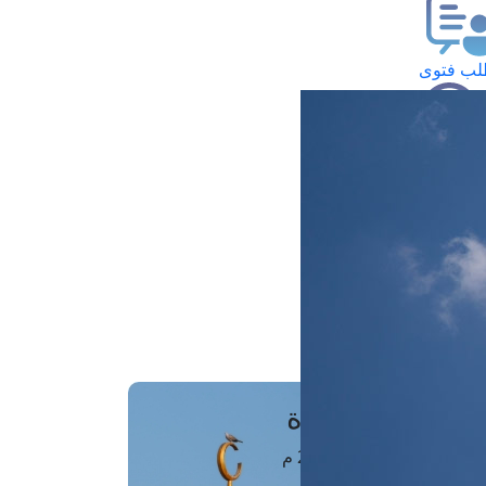
ب فتوى
تعلام عن فتوى
ز موعد
فتوى الهاتفية
َواقِيتُ الصَّـــلاة
اهرة · 07 أغسطس 2026 م