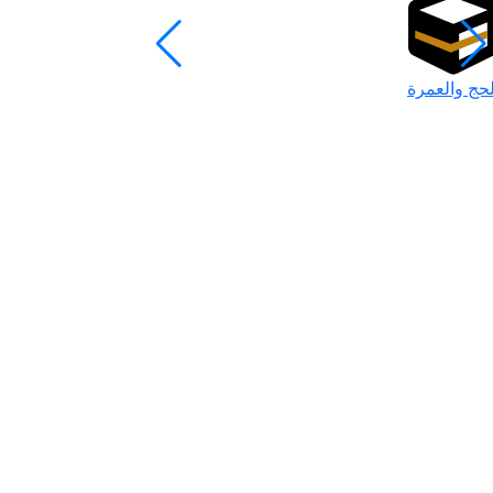
لحج والعمرة
رمضان