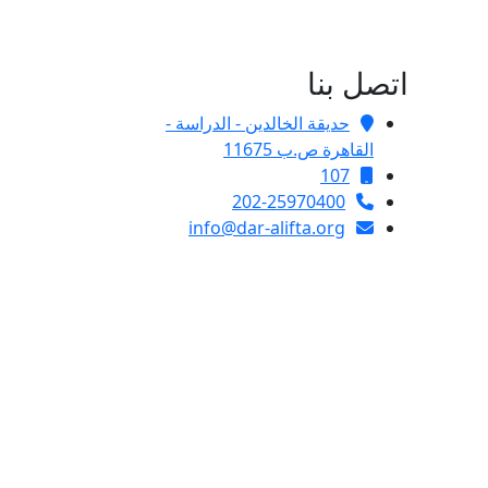
اتصل بنا
حديقة الخالدين - الدراسة -
القاهرة ص.ب 11675
107
202-25970400
info@dar-alifta.org