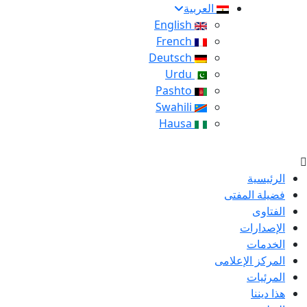
العربية
English
French
Deutsch
Urdu
Pashto
Swahili
Hausa
الرئيسية
فضيلة المفتى
الفتاوى
الإصدارات
الخدمات
المركز الإعلامى
المرئيات
هذا ديننا