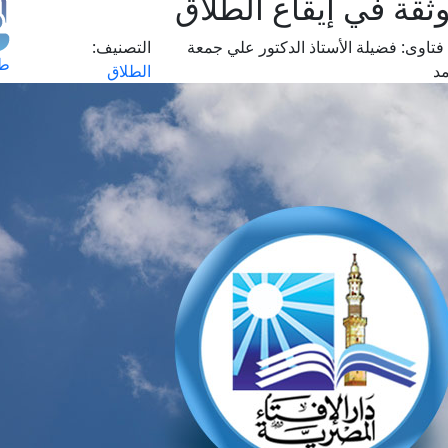
وثقة في إيقاع الطلاق
فتاوى:
فضيلة الأستاذ الدكتور علي جمعة
التصنيف:
طل
د
الطلاق
اس
حج
ال
م
الق