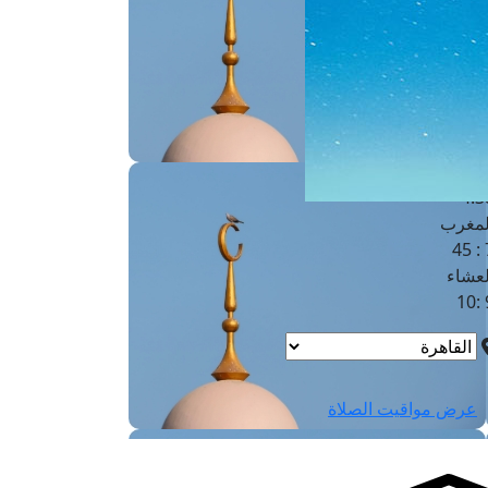
لفجر
4
لشروق
6
لظهر
1
لعصر
4:3
لمغرب
7 
لعشاء
9
عرض مواقيت الصلاة