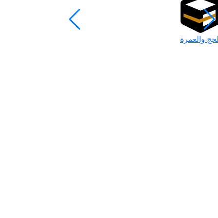
لحج والعمرة
رمضان