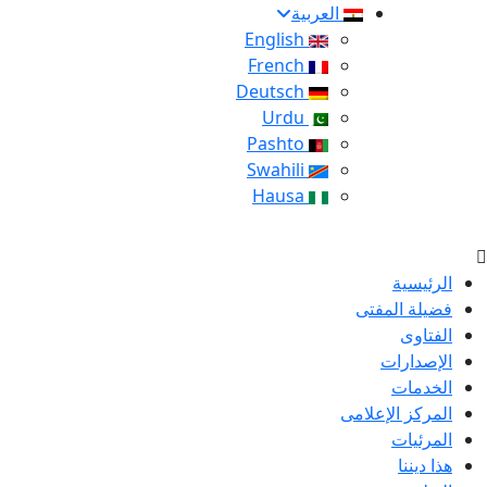
العربية
English
French
Deutsch
Urdu
Pashto
Swahili
Hausa
الرئيسية
فضيلة المفتى
الفتاوى
الإصدارات
الخدمات
المركز الإعلامى
المرئيات
هذا ديننا