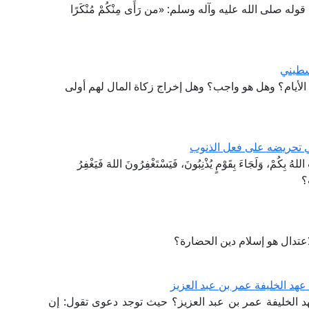
 صلى الله عليه وآله وسلم: «من رَأَى مِنْكُمْ مُنْكَرًا
سطيني
الأيام؟ وهل هو واجب؟ وهل إخراج زكاة المال لهم أولى
في تحريضه على فعل الذنوب
ُ بِكُمْ، وَلَجَاءَ بِقَوْمٍ يُذْنِبُونَ، فَيَسْتَغْفِرُونَ اللهَ فَيَغْفِرُ
؟
لاعتدال هو إسلام دين الحضارة؟
هد الخليفة عمر بن عبد العزيز
 الخليفة عمر بن عبد العزيز؟ حيث توجد دعوى تقول: إن