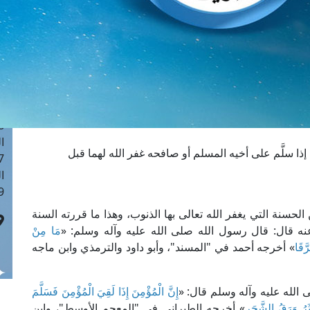
ا
 :40
ا
 :17
ا
 : 1
ا
8
ا
مَ إذا سلَّم على أخيه المسلم أو صافحه غفر الله لهما قبل
: 45
ا
 :10
لحسنة التي يغفر الله تعالى بها الذنوب، وهذا ما قررته السنة
عنه قال: قال رسول الله صلى الله عليه وآله وسلم: «
مَا مِنْ
رَّقَا
» أخرجه أحمد في "المسند"، وأبو داود والترمذي وابن ماجه
الله عليه وآله وسلم قال: «
إِنَّ الْمُؤْمِنَ إِذَا لَقِيَ الْمُؤْمِنَ فَسَلَّمَ
اثَرُ وَرَقُ الشَّجَرِ
» أخرجه الطبراني في "المعجم الأوسط"، وابن