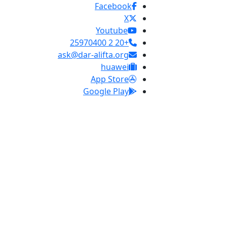
Facebook
X
Youtube
+20 2 25970400
ask@dar-alifta.org
huawei
App Store
Google Play