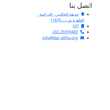
اتصل بنا
حديقة الخالدين - الدراسة -
القاهرة ص.ب 11675
107
202-25970400
info@dar-alifta.org