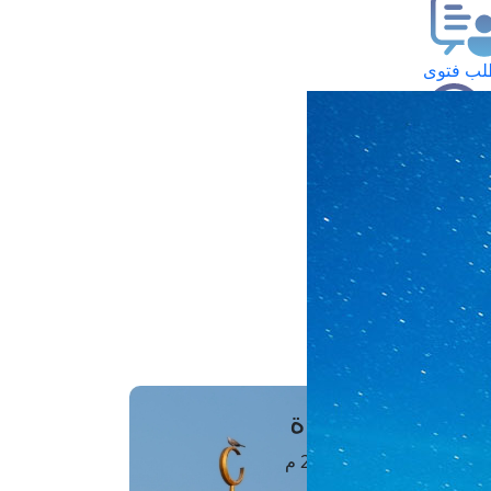
ب فتوى
تعلام عن فتوى
ز موعد
فتوى الهاتفية
َواقِيتُ الصَّـــلاة
اهرة · 06 أغسطس 2026 م