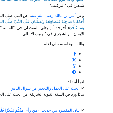
شاهين في "الترغيب".
وعن
أنس بن مالك رضي الله عنه
، عن النبي صلى الل
أَحَدُهُمَا صَاحِبَهُ فَيُصَافِحُهُ وَيُصَلِّيَانِ عَلَى النَّبِيِّ صَلَّى اللهُ عَل
وَمَا تَأَخَّرَ
» أخرجه أبو يعلى الموصلي في "المسند"،
الإيمان"، والشجري في "ترتيب الأمالي".
والله سبحانه وتعالى أعلم.
اقرأ أيضا :
الحث على العمل والتحذير من سؤال الناس
ماذا ورد في السنة النبوية الشريفة من الحث على ا
بيان المقصود من حديث: «من رَأَى مِنْكُمْ مُنْكَرًا فَلْيُغَي