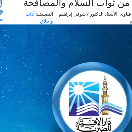
 من ثواب السلام والمصافحة
فتاوى:
الأستاذ الدكتور / شوقي إبراهيم
التصنيف:
آداب
طل
م
وأخلاق
اس
حج
ال
م
الق