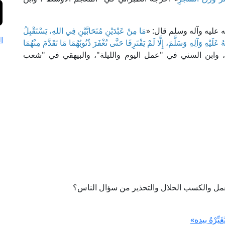
ه عليه وآله وسلم قال: «
مَا مِنْ عَبْدَيْنِ مُتَحَابَّيْنِ فِي اللهِ، يَسْتَقْبِلُ
ا
َيْهِ وَآلِهِ وَسَلَّمَ، إِلَّا لَمْ يَفْتَرِقَا حَتَّى تُغْفَرَ ذُنُوبُهُمَا مَا تَقَدَّمَ مِنْهُمَا
 وابن السني في "عمل اليوم والليلة"، والبيهقي في "شعب
لعمل والكسب الحلال والتحذير من سؤال الناس؟
ِّرْهُ بيده»