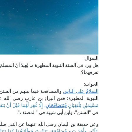
السؤال:
هل ورد في السنة النبوية المطهرة ما يُفِيدُ أنَّ المسل
تفرقهما؟
الجواب:
السلامُ على الناس
والمصافحة فيما بينهم من السنن ا
النبوية المطهرة؛ فعن البراءِ بن عازبٍ رضي الله 
مُسْلِمَيْنِ يَلْتَقِيَانِ
فَيَتَصَافَحَانِ
، إِلَّا غُفِرَ لَهُمَا قَبْلَ أَنْ يَتَفَ
في "السنن"، وابن أبي شيبة في "المصنف".
وعن حذيفة بن اليمان رضي الله عنهما عن النبي صلى 
عَلَيْهِ، وَأَخَذَ بِيَدِهِ فَصَافَحَهُ، تَنَاثَرَتْ خَطَايَاهُمَا كَمَا يَتَنَ