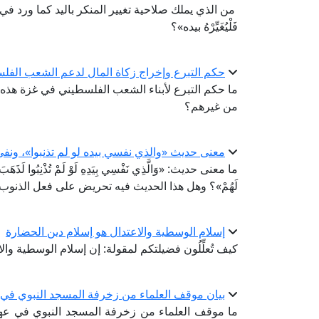
من الذي يملك صلاحية تغيير المنكر باليد كما ورد في قوله
فَلْيُغَيِّرْهُ بيده»؟
حكم التبرع وإخراج زكاة المال لدعم الشعب الفل
ما حكم التبرع لأبناء الشعب الفلسطيني في غزة هذه 
من غيرهم؟
معنى حديث «والذي نفسي بيده لو لم تذنبوا»، ون
ما معنى حديث: «وَالَّذِي نَفْسِي بِيَدِهِ لَوْ لَمْ تُذْنِبُوا لَذَهَبَ الله
لَهُمْ»؟ وهل هذا الحديث فيه تحريض على فعل الذنوب
إسلام الوسطية والاعتدال هو إسلام دين الحضارة
كيف تُعلِّلُون فضيلتكم لمقولة: إن إسلام الوسطية وا
بيان موقف العلماء من زخرفة المسجد النبوي في ع
ما موقف العلماء من زخرفة المسجد النبوي في عهد