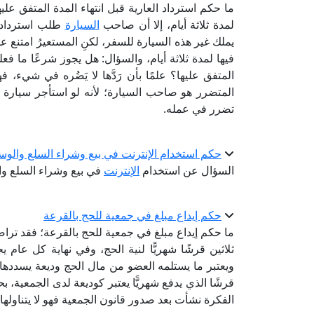
ما حكم استرداد العارية قبل انتهاء المدة المتفق عل
لمدة ثلاثة أيام، إلا أن صاحب
السيارة
طلب استردادها
يملك غير هذه السيارة للسفر، لكنِ المستعيرُ امتنع عن
فيها لمدة ثلاثة أيام، والسؤال: هل يجوز شرعًا ما فع
المتفق عليها؟ علمًا بأن رَدَّها لا يَضُره في شيء، ف
المتضرر هو صاحب السيارة؛ لأنه لو استأجر سيارة 
تضرر في عمله.
حكم استخدام الإنترنت في بيع وشراء السلع والوس
السؤال عن استخدام
الإنترنت
في بيع وشراء السلع وا
حكم إيداع مبلغ في جمعية للحج بالقرعة
ما حكم إيداع مبلغ في جمعية للحج بالقرعة؛ فقد تر
ثلاثين قرشًا شهريًّا لنية الحج، وفي نهاية كل عام
ويعتبر ما يستلمه العضو من مال الحج وديعة يسددها 
قرشًا الذي يدفع شهريًّا يعتبر كوديعة لدى الجمعية،
الفكرة نشأت بعد صدور قانون الجمعية فهو لا يتناولها 