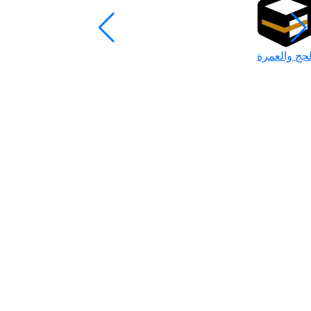
لحج والعمرة
رمضان