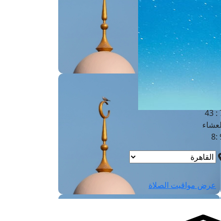
لفجر
4
لشروق
6
لظهر
1
لعصر
4:3
لمغرب
7 
لعشاء
9
عرض مواقيت الصلاة