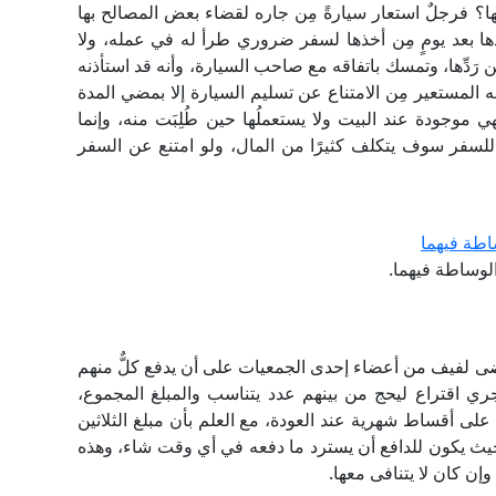
يها؟ فرجلٌ استعار سيارةً مِن جاره لقضاء بعض المصالح بها
 بعد يومٍ مِن أخذها لسفر ضروري طرأ له في عمله، ولا
 رَدِّها، وتمسك باتفاقه مع صاحب السيارة، وأنه قد استأذنه
له المستعير مِن الامتناع عن تسليم السيارة إلا بمضي المدة
هي موجودة عند البيت ولا يستعملُها حين طُلِبَت منه، وإنما
للسفر سوف يتكلف كثيرًا من المال، ولو امتنع عن السفر
اطة فيهما
لوساطة فيهما.
اضى لفيف من أعضاء إحدى الجمعيات على أن يدفع كلٌّ منهم
 يجري اقتراع ليحج من بينهم عدد يتناسب والمبلغ المجموع،
على أقساط شهرية عند العودة، مع العلم بأن مبلغ الثلاثين
 بحيث يكون للدافع أن يسترد ما دفعه في أي وقت شاء، وهذه
وإن كان لا يتنافى معها.