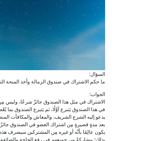
السؤال:
ما حكم الاشتراك في صندوق الزمالة وأخذ المنحة ال
الجواب:
الاشتراك في مثل هذا الصندوق جائزٌ شرعًا، وليس مِ
في هذا الصندوق يَتبرع أوَّلًا، ثم يَتبرع الصندوق بما ي
يدعو إليه الشرع الشريف، والمعاش والمكافآت المنصرفة 
بعد مدةٍ قصيرةٍ مِن اشتراك العضو في الصندوق جائزٌ أي
يكون عالِمًا بأنَّه أو غيره مِن المشتركين سيصرف هذ
بذلك؛ مشاركةً مِن جميعهم في رفع الحاجة والضائقة، وم