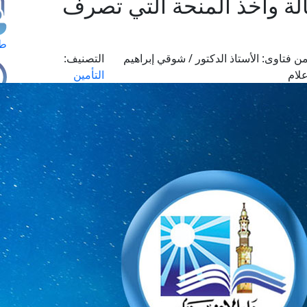
لة وأخذ المنحة التي تصرف
طل
ن فتاوى:
الأستاذ الدكتور / شوقي إبراهيم
التصنيف:
لام
التأمين
اس
حج
ال
م
الق