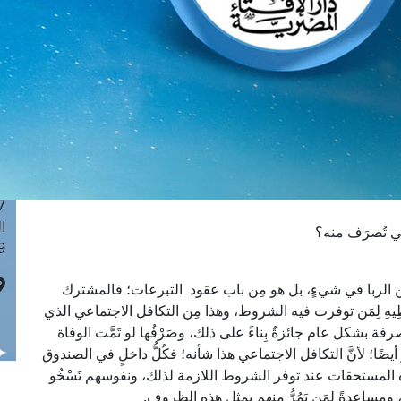
ا
 :42
ا
 :18
ا
 : 1
ا
7
ا
: 43
ا
تي تُصرَف منه؟
 :8
ن الربا في شيءٍ، بل هو مِن باب عقود التبرعات؛ فالمشترك
ُعْطِيهِ لِمَن توفرت فيه الشروط، وهذا مِن التكافل الاجتماعي الذي
بشكل عام جائزةٌ بِناءً على ذلك، وصَرْفُها لو تَمَّت الوفاة
ضًا؛ لأنَّ التكافل الاجتماعي هذا شأنه؛ فكُلُّ داخلٍ في الصندوق
ه المستحقات عند توفر الشروط اللازمة لذلك، ونفوسهم تَسْخُو
ساعدةً لِمَن يَمُرُّ منهم بمِثل هذه الظروف.