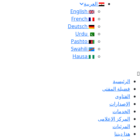
العربية
English
French
Deutsch
Urdu
Pashto
Swahili
Hausa
الرئيسية
فضيلة المفتى
الفتاوى
الإصدارات
الخدمات
المركز الإعلامى
المرئيات
هذا ديننا