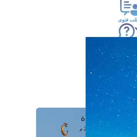
ب فتوى
تعلام عن فتوى
ز موعد
فتوى الهاتفية
َواقِيتُ الصَّـــلاة
اهرة · 08 أغسطس 2026 م