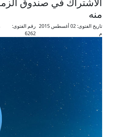
الاشتراك في صندوق الزما
منه
تاريخ الفتوى:
02 أغسطس 2015
رقم الفتوى:
م
م
6262
ع