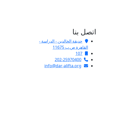
اتصل بنا
حديقة الخالدين - الدراسة -
القاهرة ص.ب 11675
107
202-25970400
info@dar-alifta.org