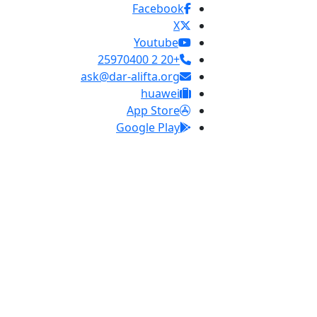
Facebook
X
Youtube
+20 2 25970400
ask@dar-alifta.org
huawei
App Store
Google Play