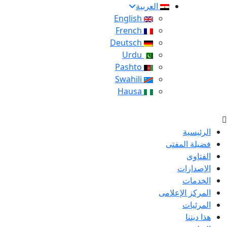
العربية
English
French
Deutsch
Urdu
Pashto
Swahili
Hausa
الرئيسية
فضيلة المفتى
الفتاوى
الإصدارات
الخدمات
المركز الإعلامى
المرئيات
هذا ديننا