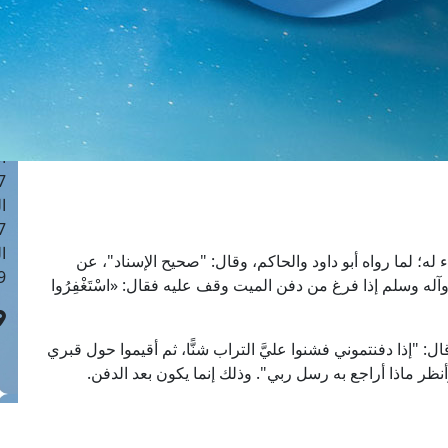
ا
 :42
ا
 :18
ا
 : 1
ا
7
ا
: 43
ا
له؛ لما رواه أبو داود والحاكم، وقال: "صحيح الإسناد"، عن
 :8
له وسلم إذا فرغ من دفن الميت وقف عليه فقال: «اسْتَغْفِرُوا
"إذا دفنتموني فشنوا عليَّ التراب شنًّا، ثم أقيموا حول قبري
م وأنظر ماذا أراجع به رسل ربي". وذلك إنما يكون بعد الدفن.