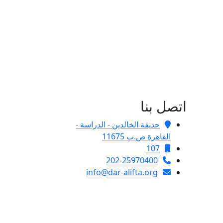
اتصل بنا
حديقة الخالدين - الدراسة -
القاهرة ص.ب 11675
107
202-25970400
info@dar-alifta.org