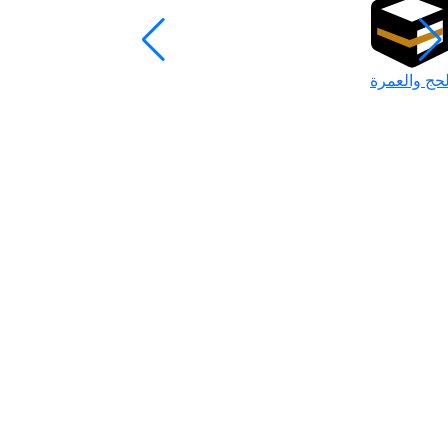
لحج والعمرة
رمضان