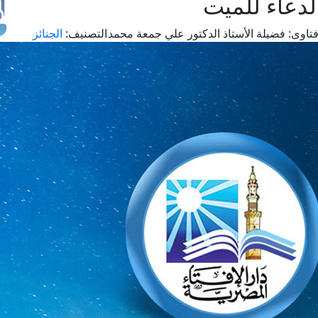
لدعاء للميت
تاوى:
فضيلة الأستاذ الدكتور علي جمعة محمد
التصنيف:
الجنائز
طل
اس
حج
ال
م
الق