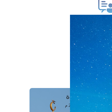
ب فتوى
تعلام عن فتوى
ز موعد
فتوى الهاتفية
َواقِيتُ الصَّـــلاة
اهرة · 08 أغسطس 2026 م