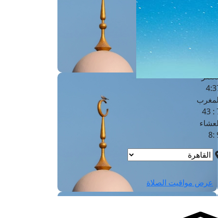
لفجر
4
لشروق
6
لظهر
1
لعصر
4:3
لمغرب
7 
لعشاء
9
عرض مواقيت الصلاة