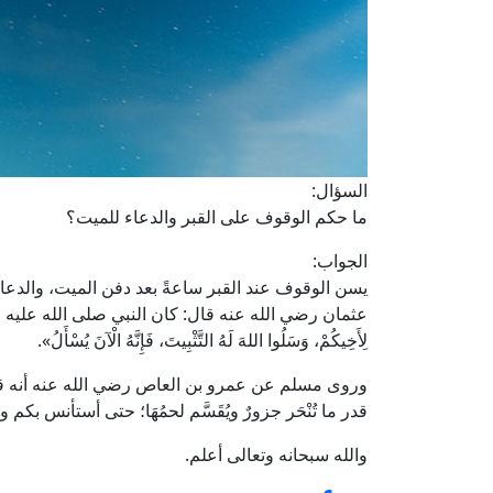
السؤال:
ما حكم الوقوف على القبر والدعاء للميت؟
الجواب:
يسن الوقوف عند القبر ساعةً بعد دفن الميت، والدعاء 
عثمان رضي الله عنه قال: كان النبي صلى الله عليه وآ
لِأَخِيكُمْ، وَسَلُوا اللهَ لَهُ التَّثْبِيتَ، فَإِنَّهُ الْآنَ يُسْأَلُ».
وروى مسلم عن عمرو بن العاص رضي الله عنه أنه قال: 
قدر ما تُنْحَر جزورٌ ويُقَسَّم لحمُهَا؛ حتى أستأنس بك
والله سبحانه وتعالى أعلم.