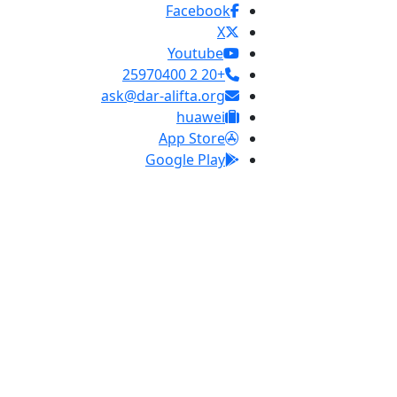
Facebook
X
Youtube
+20 2 25970400
ask@dar-alifta.org
huawei
App Store
Google Play