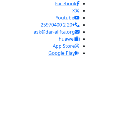
Facebook
X
Youtube
+20 2 25970400
ask@dar-alifta.org
huawei
App Store
Google Play