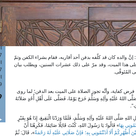
ا
 :42
ا
 :18
ا
 : 1
ا
7
َّ والده كان قد كلّفه بدفن أحد أقاربه، فقام بشراء الكفن وتمّ
ا
على هذا الميت، وقد مرّ على ذلك عشرات السنين، ويطلب بيان
: 43
مُتَوفَّى.
ا
 :8
 فرض كفاية، وأنَّه تجوز الصلاة على الميت بعد الدفن؛ لما روى
عَلَيْهِ وآلِهِ وَسَلَّمَ خَرَجَ يَوْمًا، فَصَلَّى عَلَى أَهْلِ أُحُدٍ صَلاَتَهُ
تِ".
للهُ عَلَيْهِ وآلِهِ وَسَلَّمَ، فَلَمَّا وَرَدْنَا الْبَقِيعَ، إِذَا هُوَ بِقَبْرٍ
ْتُمُونِي بِهَا
» قَالُوا: يَا رَسُولَ اللهِ، كُنْتَ قَائِلًا صَائِمًا، فَكَرِهْنَا أَنْ
يْنَ أَظْهُرِكُمْ أَلَا آذَنْتُمُونِي بِهِ؛ فَإِنَّ صَلَاتِي عَلَيْهِ لَهُ رَحْمَةٌ
»، قَالَ: ثُمَّ