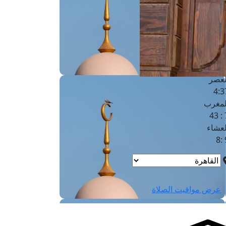
لفجر
4
لشروق
6
لظهر
1
لعصر
4:3
لمغرب
7 
لعشاء
9
عرض مواقيت الصلاة