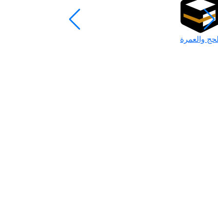
لحج والعمرة
رمضان