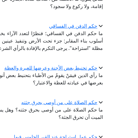
إقامة، ولا ركوع ولا سجود؟
حكم الدفن في الفساقي
ما حكم الدفن في الفساقي؛ فنظرًا لتعدد الآراء ب
أسلوب بناء المقابر: جزء تحت الأرض وتنفيذ عينين
مظلة "استراحة". يرجى التكرم بالإفادة بالرأي الشرع
حكم تحنيط بعض الأجنة وعرضها للعبرة والعظة
ما رأي الدين فيمَنْ يقومُ من الأطباء بتحنيط بعض أنواع
بعرضها في عيادته للعظة والاعتبار؟
حكم الصلاة على من أوصى بحرق جثته
ما حكم الصلاة على من أوصى بحرق جثته؟ وهل يسم
الميت أن تحرق الجثة؟
حكم عمل استراحة عند القبر للجلوس فيها