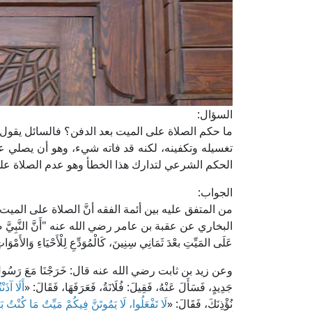
السؤال:
ما حكم الصلاة على الميت بعد الدفن؟ فالسائل يقول: إن
تغسيله وتكفينه، لكنه قد فاته شيء، وهو أن يصلي 
الحكم الشرعي لتدارك هذا الخطأ وهو عدم الصلاة على ال
الجواب:
من المتفق عليه بين أئمة الفقه أنَّ الصلاة على الميت
البخاري عن عقبة بن عامر رضي الله عنه "أَنَّ النَّبِيَّ صَلَّى اللهُ 
عَلَى المَيِّتِ بعْدَ ثَمَانِي سِنِينَ، كَالْمُوَدِّعِ لِلْأَحْيَاءِ وَالأَمْوَا
وعن زيد بن ثابت رضي الله عنه قال: خَرَجْنَا مَعَ رَسُولِ اللهِ صَلَّى ا
جَدِيدٍ، فَسَأَلَ عَنْهُ، فَقِيلَ: فُلَانَةُ، فَعَرَفَهَا، فَقَالَ: «
أَلَا آذَن
نُؤْذِنَكَ، فَقَالَ: «
لَا تَفْعَلُوا، لَا يَمُوتَنَّ فِيكُمْ مَيِّتٌ مَا كُنْتُ بَ