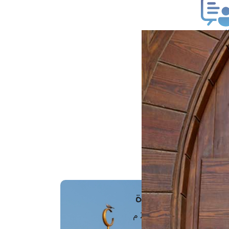
ب فتوى
تعلام عن فتوى
ز موعد
فتوى الهاتفية
َواقِيتُ الصَّـــلاة
اهرة · 08 أغسطس 2026 م