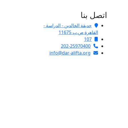
اتصل بنا
حديقة الخالدين - الدراسة -
القاهرة ص.ب 11675
107
202-25970400
info@dar-alifta.org