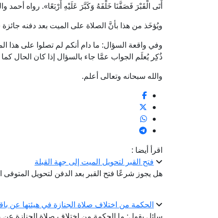
أَتَى الْقَبْرَ فَصَفَّنَا خَلْفَهُ وَكَبَّرَ عَلَيْهِ أَرْبَعًا». ر
ويُؤخَذ من هذا بأنَّ الصلاة على الميت بعد دفنه جائزة 
وفي واقعة السؤال: ما دام أنكم لم تصلوا على هذا المي
ذُكِر يُعلَم الجواب عمَّا جاء بالسؤال إذا كان الحال كما 
والله سبحانه وتعالى أعلم.
اقرأ أيضا :
فتح القبر لتحويل الميت إلى جهة القبلة
هل يجوز شرعًا فتح القبر بعد الدفن لتحويل المتوفى ال
الحكمة من اختلاف صلاة الجنازة في هيئتها عن با
سائل يقول: ما الحكمة من اختلاف صلاة الجنازة عن صل