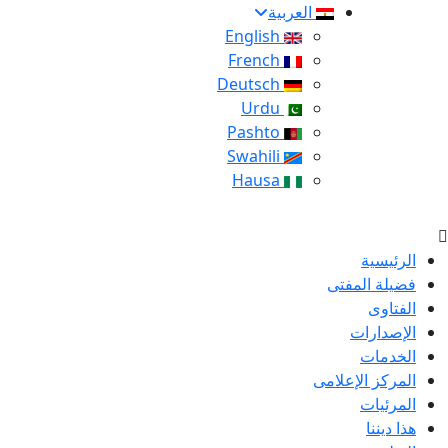
العربية
English
French
Deutsch
Urdu
Pashto
Swahili
Hausa
الرئيسية
فضيلة المفتى
الفتاوى
الإصدارات
الخدمات
المركز الإعلامى
المرئيات
هذا ديننا