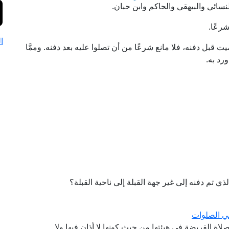
واه أحمد والنسائي والبيهقي والحاكم وابن حبان.
شرعًا.
ا
ت قبل دفنه، فلا مانع شرعًا من أن تصلوا عليه بعد دفنه. وممَّا
ورد به.
ذي تم دفنه إلى غير جهة القبلة إلى ناحية القبلة؟
قي الصلوات
اة الفريضة في هيئتها من حيث كونها لا أذان فيها ولا