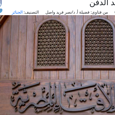
 الدفن
من فتاوى:
فضيلة أ. د/نصر فريد واصل
التصنيف:
الجنائز
طل
اس
حج
ال
م
الق