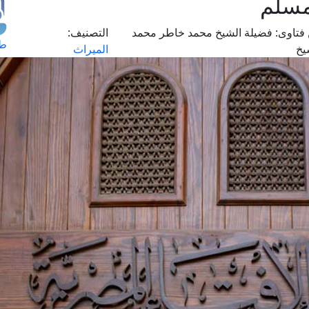
مسلم
فتاوى:
فضيلة الشيخ محمد خاطر محمد
التصنيف:
طل
يخ
الميراث
اس
حج
ال
م
الق