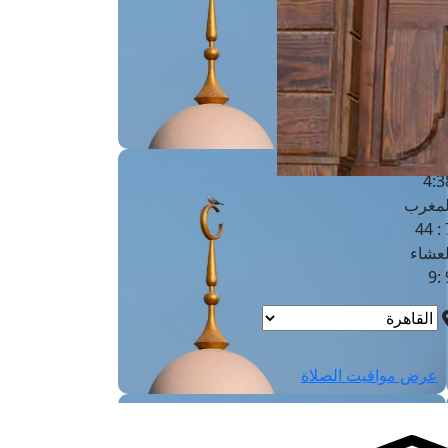
لفجر
4
لشروق
6
لظهر
1
لعصر
4:3
لمغرب
7 
لعشاء
9
عرض مواقيت الصلاة