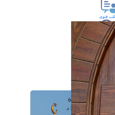
ب فتوى
تعلام عن فتوى
ز موعد
فتوى الهاتفية
َواقِيتُ الصَّـــلاة
اهرة · 07 أغسطس 2026 م