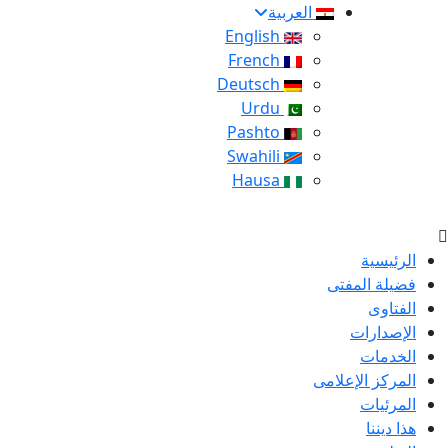
العربية
English
French
Deutsch
Urdu
Pashto
Swahili
Hausa
الرئيسية
فضيلة المفتى
الفتاوى
الإصدارات
الخدمات
المركز الإعلامى
المرئيات
هذا ديننا