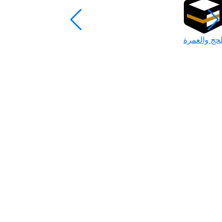
لحج والعمرة
رمضان