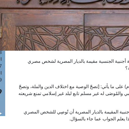
ا
 :41
ا
 :17
ا
 : 1
ا
8
ا
نة أجنبية الجنسية مقيمة بالديار المصرية لشخص مصري
: 44
؟
ا
 :9
تنصّ المادة التاسعة من القانون رقم (71 لسنة 1976م) على ما يأتي: [تصحّ الوصية مع اختلاف الدين والملة، وتصحّ
امي والمُوصَى له غير مسلم تابع لبلد غير إسلامي تمنع شريعته
لأجنبية المقيمة بالديار المصرية أن تُوصِي للشخص المصري
ا يعلم الجواب عما جاء بالسؤال.