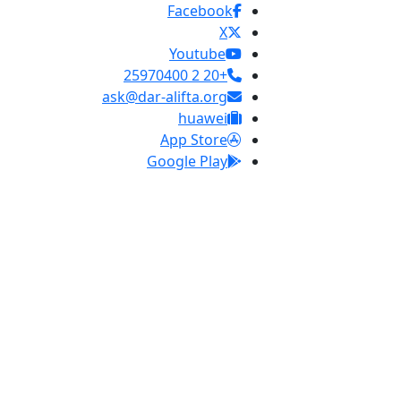
Facebook
X
Youtube
+20 2 25970400
ask@dar-alifta.org
huawei
App Store
Google Play