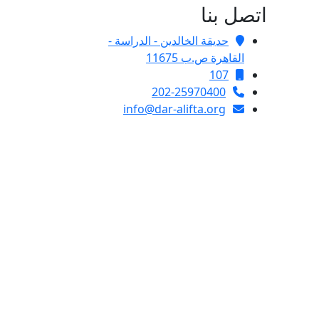
اتصل بنا
حديقة الخالدين - الدراسة -
القاهرة ص.ب 11675
107
202-25970400
info@dar-alifta.org