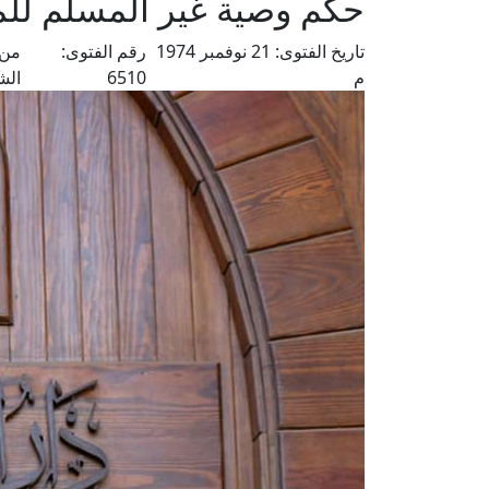
حكم وصية غير المسلم لل
تاريخ الفتوى:
21 نوفمبر 1974
رقم الفتوى:
من 
م
6510
الش