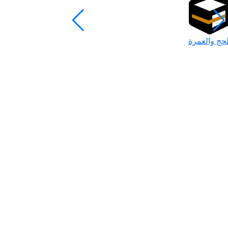
لحج والعمرة
رمضان