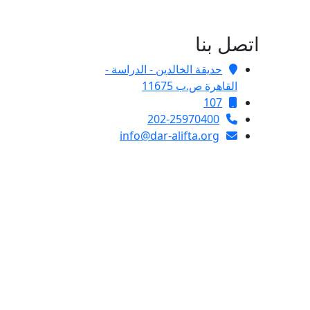
اتصل بنا
حديقة الخالدين - الدراسة -
القاهرة ص.ب 11675
107
202-25970400
info@dar-alifta.org