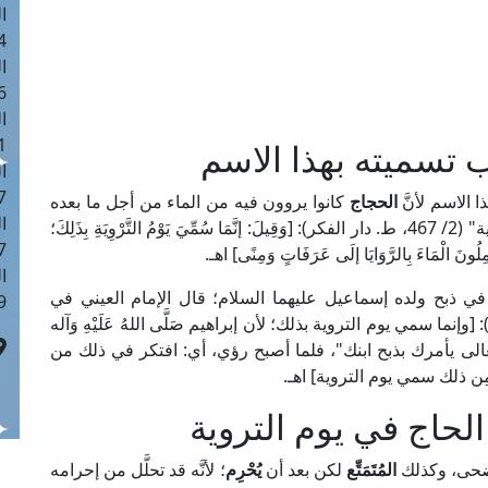
ا
 :42
ا
 :18
ا
 : 1
 تسميته بهذا الاسم
ا
7
ذا الاسم لأنَّ
الحجاج
كانوا يروون فيه من الماء من أجل ما بعده
ا
من أيام؛ قال العلامة البابرتي في "العناية شرح الهداية" (2/ 467، ط. دار الفكر): [وَقِيلَ: إنَّمَا سُمِّيَ يَوْمُ التَّرْوِيَةِ بِذَلِكَ؛
: 43
مِلُونَ الْمَاءَ بِالرَّوَايَا إلَى عَرَفَاتٍ وَمِنًى] اهـ.
ا
في ذبح ولده إسماعيل عليهما السلام؛ قال الإمام العيني في
 :8
 دار الكتب العلمية): [وإنما سمي يوم التروية بذلك؛ لأن إبراهيم صَلَّى اللهُ عَلَيْهِ وَآله
لله تعالى يأمرك بذبح ابنك"، فلما أصبح رؤي، أي: افتكر في ذلك من
ِن ذلك سمي يوم التروية] اهـ.
الحاج في يوم التروية
حى، وكذلك
المُتَمَتِّع
لكن بعد أن
يُحْرِم
؛ لأنَّه قد تحلَّل من إحرامه