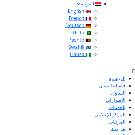
العربية
English
French
Deutsch
Urdu
Pashto
Swahili
Hausa
الرئيسية
فضيلة المفتى
الفتاوى
الإصدارات
الخدمات
المركز الإعلامى
المرئيات
هذا ديننا