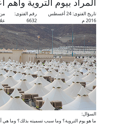
المراد بيوم التروية وأهم 
تاريخ الفتوى:
24 أغسطس
رقم الفتوى:
من 
2016 م
6632
علا
السؤال:
ما هو يوم التروية؟ وما سبب تسميته بذلك؟ وما هي أهم