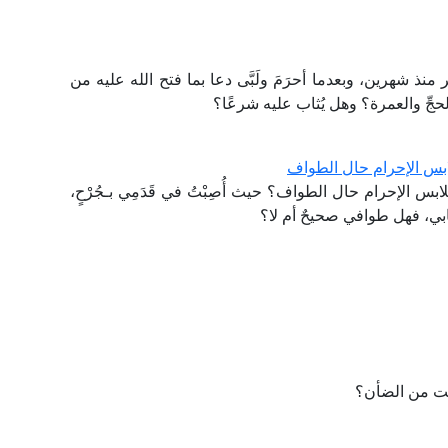
منذ شهرين، وبعدما أحرَمَ ولَبَّى دعا بما فتح الله عليه من
الحجِّ والعمرة؟ وهل يُثاب عليه شرعًا؟
بس الإحرام حال الطواف
 الإحرام حال الطواف؟ حيث أُصِبْتُ في قَدَمِي بـجُرْحٍ،
يابي، فهل طوافي صحيحٌ أم لا؟
كانت من الضأن؟