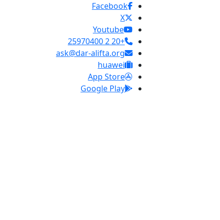
Facebook
X
Youtube
+20 2 25970400
ask@dar-alifta.org
huawei
App Store
Google Play