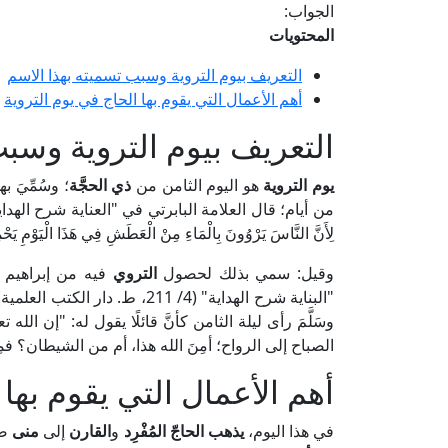
الجواب:
المحتويات
التعريف بيوم التروية وسبب تسميته بهذا الاسم
أهم الأعمال التي يقوم بها الحاج في يوم التروية
التعريف بيوم التروية وسبب
يوم التروية
هو اليوم الثامن من
ذي الحجَّة
؛ وسُمِّيَ به
لِأَنَّ النَّاسَ يَرْوُونَ بِالْمَاءِ مِنْ الْعَطَشِ فِي هَذَا الْيَوْمِ يَحْ
وقيل: سمي بذلك لحصول
التروي
فيه من إبراهيم 
"البناية شرح الهداية" (4/ 211، ط.
وسَلَّمَ رأى ليلة الثامن كأنَّ قائلًا يقول له: "إن ا
الصباح إلى الرواح؛ أمِنَ الله هذا، أم من الشيطان؟ فم
أهم الأعمال التي يقوم بها 
في هذا اليوم،
يذهب الحاجّ المُفْرِد
و
القارن
إلى
منى
ض