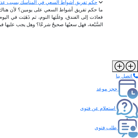
حكم تفريق أشواط السعي في المناسك بسبب عذ
ما حكم تفريق أشواط السعي على يومين؟ لأن هناك امر
فعادَت إلى الفندق، وغلَبَها النوم، ثم ذَهَبَت في ال
السَّبْعة، فهل سعيُها صحيحٌ شرعًا؟ وهل يجب عليها
اتصل بنا
حجز موعد
استعلام عن فتوى
طلب فتوى