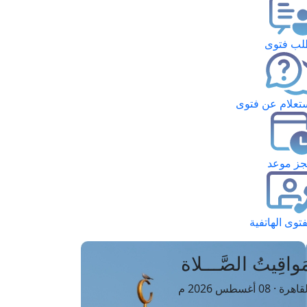
ب فتوى
تعلام عن فتوى
ز موعد
فتوى الهاتفية
َواقِيتُ الصَّـــلاة
اهرة · 08 أغسطس 2026 م