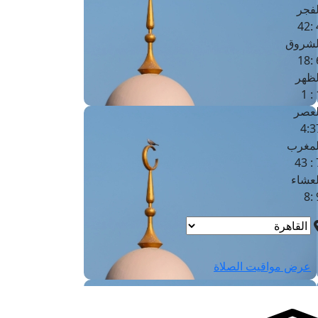
لفجر
4
لشروق
6
لظهر
1
لعصر
4:3
لمغرب
7 
لعشاء
9
عرض مواقيت الصلاة