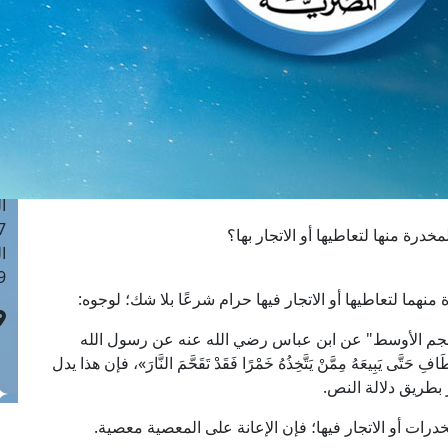
ا
 :42
ا
 :18
ا
 : 1
ا
7
ا
: 43
رة منها لتعاطيها أو الاتجار بها؟
ا
 :8
منهما لتعاطيها أو الاتجار فيها حرام شرعًا بلا شك؛ لوجوه:
لمعجم الأوسط" عن ابن عباس رضي الله عنه عن رسول الله
تَّى يَبِيعَهُ مِمَّنْ يَتَّخِذُهُ خَمْرًا فَقَدْ تَقَحَّمَ النَّارَ»، فإن هذا يدل
بطريق دلالة النص.
درات أو الاتجار فيها؛ فإن الإعانة على المعصية معصية.