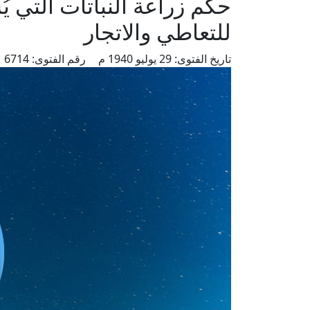
حكم زراعة النباتات التي ي
للتعاطي والاتجار
تاريخ الفتوى:
29 يوليو 1940 م
رقم الفتوى:
6714