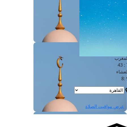
لفجر
4
لشروق
6
لظهر
1
لعصر
4:3
لمغرب
7 
لعشاء
9
عرض مواقيت الصلاة