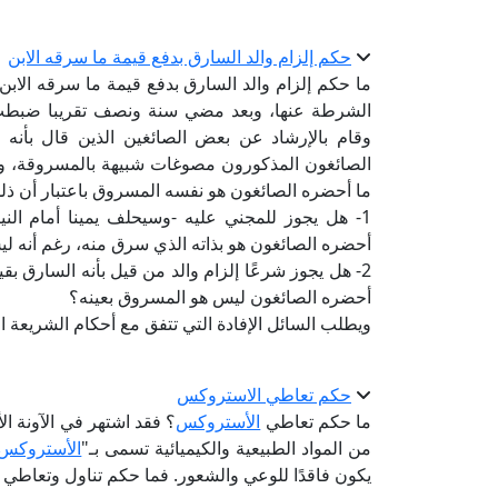
حكم إلزام والد السارق بدفع قيمة ما سرقه الابن
ما حكم إلزام والد السارق بدفع قيمة ما سرقه الا
وقام بالإرشاد عن بعض الصائغين الذين قال بأن
الصائغون المذكورون مصوغات شبيهة بالمسروقة، ول
ما أحضره الصائغون هو نفسه المسروق باعتبار أن ذل
1- هل يجوز للمجني عليه -وسيحلف يمينا أمام ال
أحضره الصائغون هو بذاته الذي سرق منه، رغم أنه ل
2- هل يجوز شرعًا إلزام والد من قيل بأنه السارق ب
أحضره الصائغون ليس هو المسروق بعينه؟
ويطلب السائل الإفادة التي تتفق مع أحكام الشريعة الإ
حكم تعاطي الاستروكس
ما حكم تعاطي
الأستروكس
؟ فقد اشتهر في الآونة ال
من المواد الطبيعية والكيميائية تسمى بـ"
الأستروكس
يكون فاقدًا للوعي والشعور. فما حكم تناول وتعاطي ه