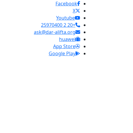
Facebook
X
Youtube
+20 2 25970400
ask@dar-alifta.org
huawei
App Store
Google Play