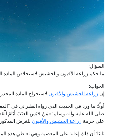
السؤال:
ما حكم زراعة الأفيون والحشيش لاستخلاص المادة المخد
الجواب:
إن
زراعة الحشيش والأفيون
لاستخراج المادة المخدرة 
أولًا: ما ورد في الحديث الذي رواه الطبراني في "ا
صلى الله عليه وآله وسلم: «مَنْ حَبَسَ الْعِنَبَ أَيَّامَ الْقِطَافِ حَ
على حرمة
زراعة الحشيش والأفيون
للغرض المذكور 
ثانيًا: أن ذلك إعانة على المعصية وهي تعاطي هذه المخ