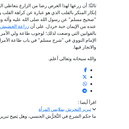
ثالثًا: أن زرعها لهذا الغرض رضا من الزارع بتعاطي ا
إنكار المنكر بالقلب الذي هو عبارة عن كراهة الق
"صحيح مسلم" عن رسول الله صلى الله عليه وآله وسلم
عنده من الإيمان حبة خردل. على أن
زراعة الحشيش و
بالقوانين التي وضعت لذلك؛ لوجوب طاعة ولي الأمر 
الإمام النووي في "شرح مسلم" في باب طاعة الأمراء
والاتجار فيها.
والله سبحانه وتعالى أعلم.
اقرأ أيضا :
تبرير التحرش بملابس المرأة
ما حكم الشرع في التَّحَرُّش الجنسي، وهل يَصِح تبرير ا