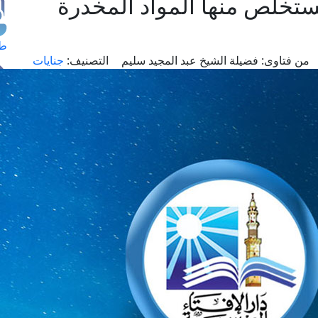
ُستخلص منها المواد المخدرة
طل
من فتاوى:
فضيلة الشيخ عبد المجيد سليم
التصنيف:
جنايات
اس
حج
ال
م
الق