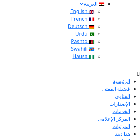
العربية
English
French
Deutsch
Urdu
Pashto
Swahili
Hausa
الرئيسية
فضيلة المفتى
الفتاوى
الإصدارات
الخدمات
المركز الإعلامى
المرئيات
هذا ديننا