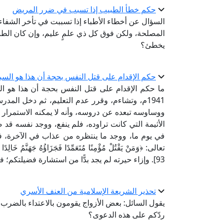
حكم خطأ الطبيب إذا تسبب في ضرر المريض
السؤال عن أخطاء الأطباء إذا تسببت في تأخر الشفاء أ
المصلحة، ولكن فوق كل ذي علمٍ عليم، وإن كان الط
يخطئ؟
حكم الإقدام على قتل النفس بحجة أن هذا هو السبي
ما حكم الإقدام على قتل النفس بحجة أن هذا هو 
1941م، وتشاءم، وقرر عدم التعليم، ثم دخل المدر
ووساوسه تبعده عن دروسه، وأنه لا يمكنه الاستمرار
الأثيمة التي كانت تراوده، فلم ينفع، ووجد نفسه ق
في يوم ما، ووجد ما ينتظره من عذاب في الآخرة، ف
تعالى: ﴿وَمَنْ يَقْتُلْ مُؤْمِنًا مُتَعَمِّدًا فَجَزَاؤُهُ جَهَنَّمُ خَالِدً
93]. وإزاء حيرته لم يجد بدًّا من استشارة فضيلتكم؛ فكتبت إليكم هذا، وأرجو إفادتي برأيكم الكريم.
تحذير الشريعة الإسلامية من العنف الأسري
يقول السائل: بعض الأزواج يقومون بالاعتداء بالضرب
ردّكم على هذه الدعوى؟