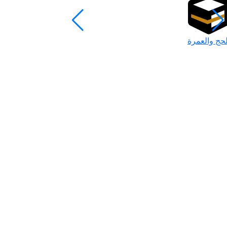
لحج والعمرة
رمضان