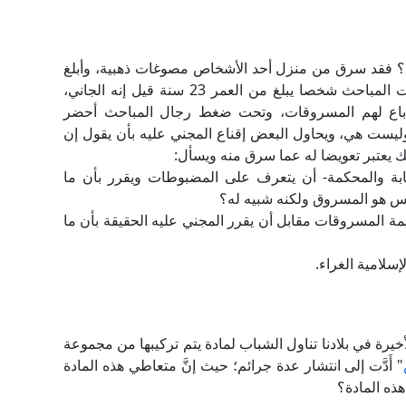
بن؟ فقد سرق من منزل أحد الأشخاص مصوغات ذهبية، وأبلغ
الشرطة عنها، وبعد مضي سنة ونصف تقريبا ضبطت المباحث شخصا يبلغ من العمر 23 سنة قيل إنه الجاني،
ه باع لهم المسروقات، وتحت ضغط رجال المباحث أحضر
يست هي، ويحاول البعض إقناع المجني عليه بأن يقول إن
ك يعتبر تعويضا له عما سرق منه ويسأل:
نيابة والمحكمة- أن يتعرف على المضبوطات ويقرر بأن ما
يس هو المسروق ولكنه شبيه له؟
قيمة المسروقات مقابل أن يقرر المجني عليه الحقيقة بأن ما
سلامية الغراء.
أخيرة في بلادنا تناول الشباب لمادة يتم تركيبها من مجموعة
" أَدَّت إلى انتشار عدة جرائم؛ حيث إنَّ متعاطي هذه المادة
ذه المادة؟