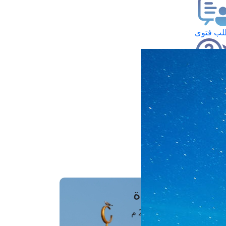
ب فتوى
تعلام عن فتوى
ز موعد
فتوى الهاتفية
َواقِيتُ الصَّـــلاة
اهرة · 08 أغسطس 2026 م