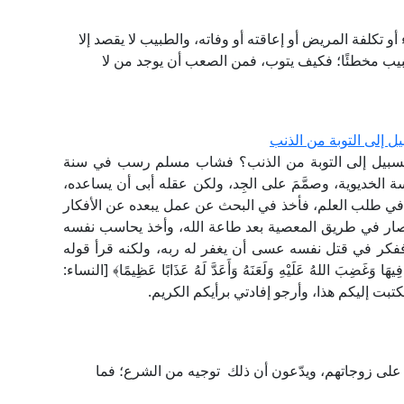
و تكلفة المريض أو إعاقته أو وفاته، والطبيب لا يقصد إلا
بيب مخطئًا؛ فكيف يتوب، فمن الصعب أن يوجد من لا
ل إلى التوبة من الذنب
السبيل إلى التوبة من الذنب؟ فشاب مسلم رسب في سنة
سة الخديوية، وصمَّمَ على الجِد، ولكن عقله أبى أن يساعده،
 في طلب العلم، فأخذ في البحث عن عمل يبعده عن الأفكار
د صار في طريق المعصية بعد طاعة الله، وأخذ يحاسب نفسه
فكر في قتل نفسه عسى أن يغفر له ربه، ولكنه قرأ قوله
ا فِيهَا وَغَضِبَ اللهُ عَلَيْهِ وَلَعَنَهُ وَأَعَدَّ لَهُ عَذَابًا عَظِيمًا﴾ [النساء:
 على زوجاتهم، ويدّعون أن ذلك توجيه من الشرع؛ فما