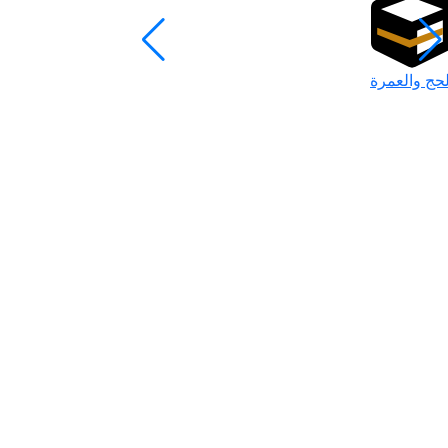
لحج والعمرة
رمضان