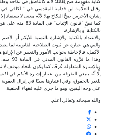
كتابة مفهومة صح لِعَانُهُ؛ لأنه كالناطق في نكاحه وطلاق
إشارة الأخرس صحَّ النكاح بها؛ لأنَّه معنى لا يستفاد إلا
كما نصَّ "قانون الإ
بالكتابة أو بالإشارة.
والاعتداد بالكتابة والإشارة بالنسبة للأبكم أو الأصم
والتي هي عبارة عن ثبوت الصلاحية القانونية لما ي
الأكمل، فالإحاطة بجوانب الأمور والتعبير عن الإِرادةِ هي 
وهذا ما قر
وبالإشارة المتداولة عُرفًا، كما يكون باتخاذ موقف لا
إلَّا أنَّه ينبغي التفرقة بين اعتبار إشارة الأبكم في 
للغير بالحقوق، وفي اعتبارها سببًا في إنزال العقوبة أو 
على وجه اليقين، وهو ما جرى عليه فقهاء الحنفية.
والله سبحانه وتعالى أعلم.