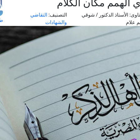
وي الهمم مكان الكلام
اوى:
الأستاذ الدكتور / شوقي
التصنيف:
التقاضي
طل
م علام
والشهادات
اس
حج
ال
م
الق