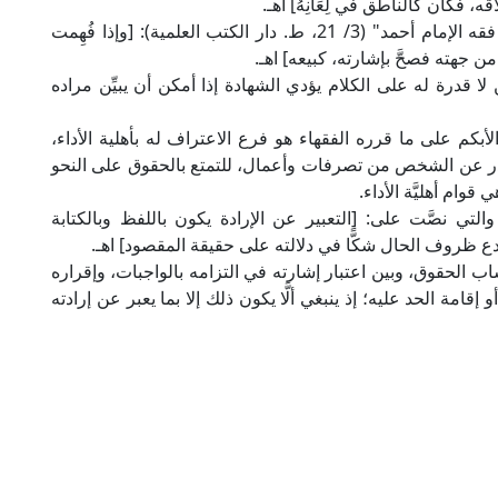
ه، فكان كالناطق في لِعَانِهُ] اهـ.
وقال العلَّامة ابن قدامة المقدسي في "الكافي في فقه الإمام أحمد" (3/ 21، ط. دار الكتب العلمية): [وإذا فُهِمت
 من جهته فصحَّ بإشارته، كبيعه] اهـ.
ثبات" في المادة 83 منه على مَن لا قدرة له على الكلام يؤدي الشهادة إذا أمكن أن يبيِّن مراده
 الأبكم على ما قرره الفقهاء هو فرع الاعتراف له بأهلية الأداء،
صدر عن الشخص من تصرفات وأعمال، للتمتع بالحقوق على النحو
قوام أهليَّة الأداء.
َّره القانون المدني في المادة 93 منه، والتي نصَّت على: [التعبير عن الإرادة يكون باللفظ وبالكتابة
 تدع ظروف الحال شكًّا في دلالته على حقيقة المقصود] اهـ.
اكتساب الحقوق، وبين اعتبار إشارته في التزامه بالواجبات، وإقراره
إقامة الحد عليه؛ إذ ينبغي ألَّا يكون ذلك إلا بما يعبر عن إرادته