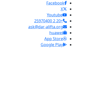
Facebook
X
Youtube
+20 2 25970400
ask@dar-alifta.org
huawei
App Store
Google Play