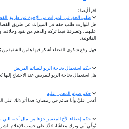
اقرأ أيضا :
طلب الحق في الميراث من الإخوة عن طريق القض
هل للوارث طلب حقه في الميراث عن طريق القضاء؛ ف
عليهما، وتصرفتا فيما تركه والدهم من نقود وخلافه.
القانونية.
فهل رفع شكوى للقضاء أشكو فيها هاتين الشقيقتين يُعد
حكم استعمال بخاخة الربو للصائم المريض
هل استعمال بخاخة الربو للمريض عند الاحتياج إليها يُع
حكم صيام المغمى عليه
أغمي عليَّ وأنا صائم في رمضان؛ فما أثر ذلك على ا
حكم إعطاء الأخ المعسر جزءا من مال أخته التي 
تُوفِّي أبي وترك معاشًا، حُدِّدَ على حسب الإعلام الش