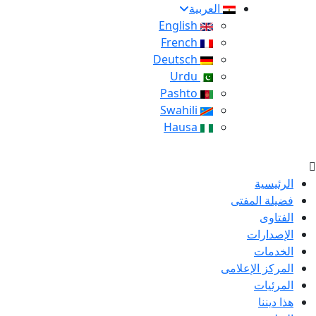
العربية
English
French
Deutsch
Urdu
Pashto
Swahili
Hausa
الرئيسية
فضيلة المفتى
الفتاوى
الإصدارات
الخدمات
المركز الإعلامى
المرئيات
هذا ديننا