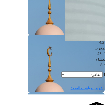
لفجر
4
لشروق
6
لظهر
1
لعصر
4:3
لمغرب
7 
لعشاء
9
عرض مواقيت الصلاة