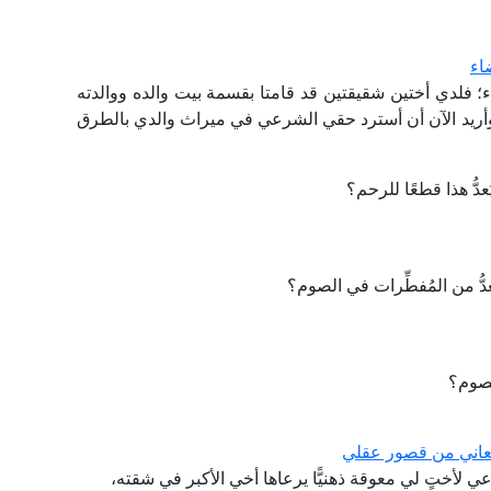
اء
لدي أختين شقيقتين قد قامتا بقسمة بيت والده ووالدته
 وأريد الآن أن أسترد حقي الشرعي في ميراث والدي بالطرق
ُّ هذا قطعًا للرحم؟
دُّ من المُفطِّرات في الصوم؟
لصوم؟
تعاني من قصور عقلي
رعي لأختٍ لي معوقة ذهنيًّا يرعاها أخي الأكبر في شقته،