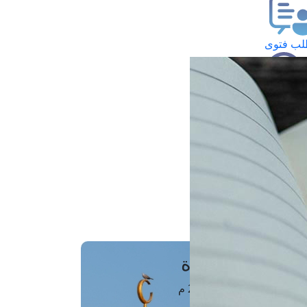
ب فتوى
تعلام عن فتوى
ز موعد
فتوى الهاتفية
َواقِيتُ الصَّـــلاة
اهرة · 08 أغسطس 2026 م