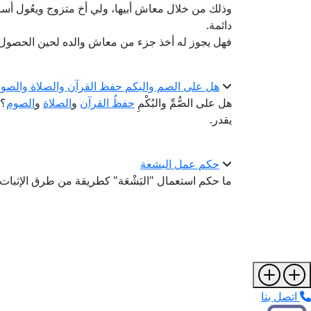
وذلك من خلال معاش أبيها، ولي أخ متزوج ويعُول أسر
دائمة.
فهل يجوز له أخذ جزء من معاش والده لحين الحصول 
هل على الصم والبكم حفظ القرآن والصلاة والصو
هل على الصُّمِّ والبُكْمِ
حفظُ القرآن
و
الصلاة
و
الصوم
؟ 
يقدر.
حكم عمل البشعة
ما حكم استعمال "البَشْعَة" كطريقة من طرق الإثبات
اتصل بنا