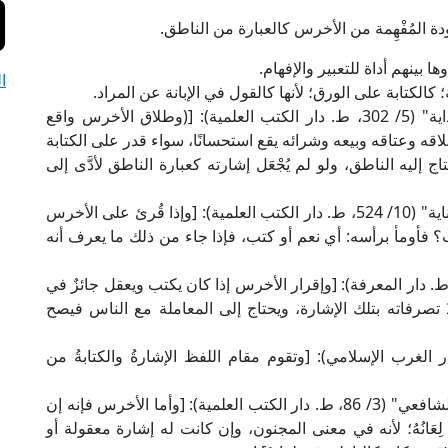
ودة المُفْهِمة من الأخرس كالعبارة من الناطق.
ها بينهم أداة للتعبير والإفهام.
ا
؛ كالكتابة على الورق؛ لأنها كالقول في الإبانة عن المراد.
قال العلَّامة بدر الدين العيني في "البناية شرح الهداية" (5/ 302، ط. دار الكتب العلمية): [(وطلاق الأخرس واقع
اقه وعتاقه وبيعه وشرائه يقع استحسانًا، سواء قدر على الكتابة
اج إليه الناطق، ولو لم يُجْعَل إشارته كعبارة الناطق لأدَّى إلى
وقال العلامة المرغيناني في "الهداية ومعها شرح العناية" (10/ 524، ط. دار الكتب العلمية): [وإذا قُرئ على الأخرس
؟ فأومأ برأسه: أي نعم أو كتب، فإذا جاء من ذلك ما يعرف أنه
ل العلَّامة السرخسي في "المبسوط" (18/ 172، ط. دار المعرفة): [وإقرار الأخرس إذا كان يكتب ويعقل جائزٌ في
 تصرفاته بتلك الإشارة، ويحتاج إلى المعاملة مع الناس فيصح
لقرافي في "الذخيرة" (4/ 304، ط. دار الغرب الإسلامي): [وتقوم مقام اللفظ الإشارةُ والكتابةُ من
وقال الإمام الشيرازي في "المهذب في فقه الإمام الشافعي" (3/ 86، ط. دار الكتب العلمية): [وأما الأخرس فإنه إن
عَانُهُ؛ لأنه في معنى المجنون، وإن كانت له إشارة معقولة أو