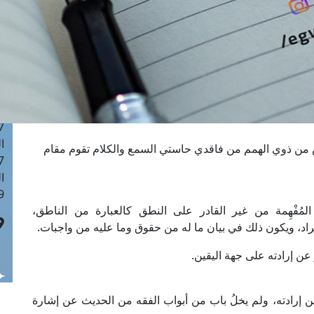
ا
 :42
ا
 :18
ا
 : 1
ا
7
ا
اص من ذوي الهمم من فاقدي حاستي السمع والكلام تقوم مقام
: 43
ا
 :8
ة المُفْهِمة من غير القادر على النطق كالعبارة من الناطق،
لمراد، ويكون ذلك في بيان ما له من حقوق وما عليه من واجبات.
بّر عن إرادته على جهة اليقين.
ن إرادته، ولم يخلُ باب من أبواب الفقه من الحديث عن إشارة