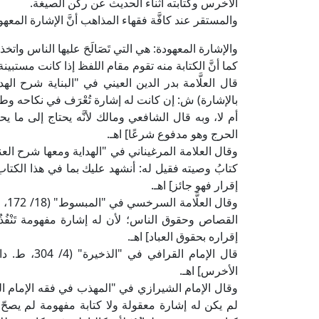
الأخرس وكتابته أثناء الحديث عن ركن الصيغة.
والمستقر عند كافَّة فقهاء المذاهب أنَّ الإشارة المعه
والإشارة المعهودة: هي التي تَصَالَحَ عليها الناس واتخذو
كما أنَّ الكتابة منه تقوم مقام اللفظ إذا كانت مستبينة
بالإشارة) ش: إن كانت له إشارة تُعْرَف في نكاحه وطل
أم لا، وبه قال الشافعي ومالك لأنَّه يحتاج إلى ما يحت
الحرج وهو مدفوع شرعًا] اهـ.
كتابُ وصيته فقيل له: أنشهد عليك بما في هذا الكتاب
إقرار فهو جائز] اهـ.
وقا
القصاص وحقوق الناس؛ لأن له إشارة مفهومة تَنْفُذُ
إقراره بحقوق العباد] اهـ.
قال الإمام ا
الأخرس] اهـ.
لم يكن له إشارة معقولة ولا كتابة مفهومة لم يصحّ لِ