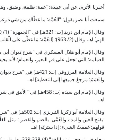
أخبرنا الأثرم، عن أبي عبيدة: "غمة: ظلمة، وضيق، وهم
سمعت أبا نصر يقول: "الغُمَّة: ما غطّاك من شيء وغمك
الهم] اهـ، وقال (2/ 963): [الغُمَّة: مَا غطَّى على الْقلب من كَرْب أَو مرض] اهـ.
الغمامة؛ التي تجعل على فم البعير، والغمام؛ لأنه يحي
والغَمَمُ: مرجعُ جميعِها إلى التغطية] اهـ.
اهـ.
-بفتح الغين والمد-، والغُمَّى -بالضم والقصر-؛ مثل العَلْي
قولهم: غممتُ الشيء؛ إذا سترتَه] اهـ.
وجاء في "معجم متن