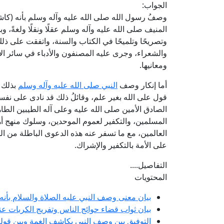
الجواب:
وصفُ رسول الله صلى الله عليه وآله وسلم بأنه (كا
المنيف صلى الله عليه وآله وسلم عقلًا ونقلًا ولغةً
وتصريحًا وتلميحًا في الكتاب والسنة، واتفقت على ذلك ال
والشعراء، وجرى عليه المصنفون والأدباء في سائر الأ
ومعانيها.
أما إنكار وصف
النبي صلى الله عليه وآله وسلم
بذلك م
قول على الله بغير علم، وقائلُ ذلك قد نادى على ن
الصادق الأمين صلى الله عليه وعلى آله الطيبين الطا
المسلمين، والتكفير لعموم الموحدين، وسلوك منهج أ
العالمين، مع ما تسفر عنه هذه الدعوى الباطلة من الجهل
على الأمة بالتكفير والإشراك.
التفاصيل....
المحتويات
بيان معنى وصف النبي عليه الصلاة والسلام بأن
بيان ثواب قضاء حوائج الناس وتفريج الكربات عن
التوفيق بين وصف النبي بكاشف الغمة وبين قوله 