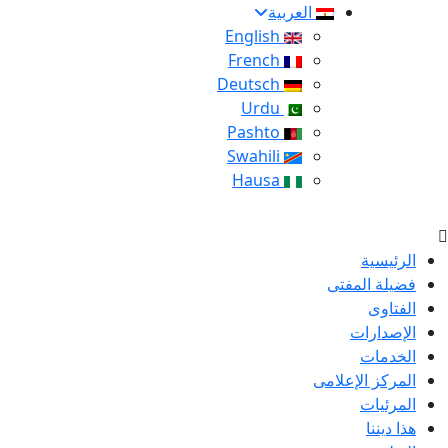
العربية
English
French
Deutsch
Urdu
Pashto
Swahili
Hausa
الرئيسية
فضيلة المفتى
الفتاوى
الإصدارات
الخدمات
المركز الإعلامى
المرئيات
هذا ديننا