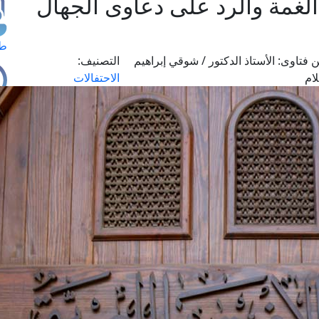
غمة والرد على دعاوى الجهال
طل
 فتاوى:
الأستاذ الدكتور / شوقي إبراهيم
التصنيف:
ام
الاحتفالات
اس
حج
ال
م
الق