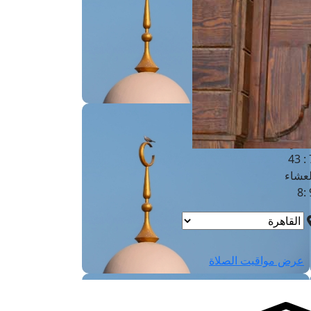
لفجر
4
لشروق
6
لظهر
1
لعصر
4:3
لمغرب
7 
لعشاء
9
عرض مواقيت الصلاة