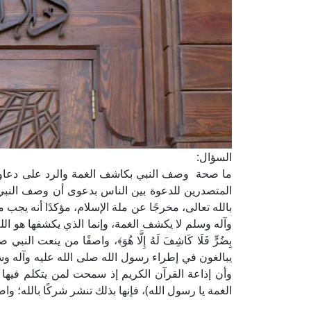
السؤال:
ما صحة وصف النبي بكاشف الغمة والرد على دعاوى 
المتصدرين للدعوة بين الناس بدعوى أن وصف النبي صلى
بالله تعالى، مخرجًا عن ملة الإسلام، مؤكدًا أنه يجب 
وآله وسلم لا يكشف الغمة، وإنما الذي يكشفها هو الله وح
بِضُرٍّ فَلَا كَاشِفَ لَهُ إِلَّا هُوَ﴾، واصفًا من ينعت 
يبالغون في إطراء رسول الله صلى الله عليه وآله وسل
وأن إذاعة القرآن الكريم إذ سمحت لمن يتكلم فيها 
الغمة يا رسول الله)، فإنها بذلك تنشر شركًا بالله؛ 