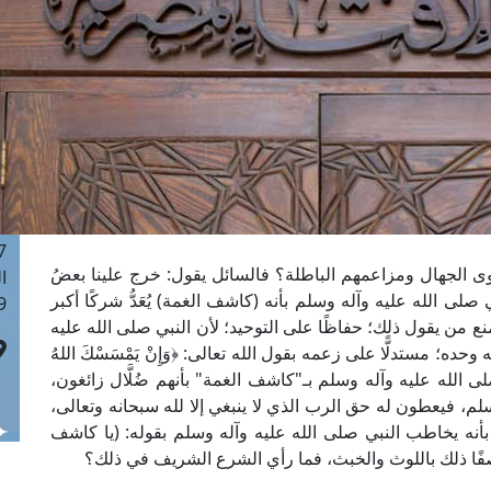
ا
 :42
ا
 :18
ا
 : 1
ا
7
ا
: 43
الجهال ومزاعمهم الباطلة؟ فالسائل يقول: خرج علينا بعضُ
ا
 الله عليه وآله وسلم بأنه (كاشف الغمة) يُعَدُّ شركًا أكبر
 :8
منع من يقول ذلك؛ حفاظًا على التوحيد؛ لأن النبي صلى الله عليه
ده؛ مستدلًّا على زعمه بقول الله تعالى: ﴿وَإِنْ يَمْسَسْكَ اللهُ
النبي صلى الله عليه وآله وسلم بـ"كاشف الغمة" بأنهم ضُلَّال زائغون،
م، فيعطون له حق الرب الذي لا ينبغي إلا لله سبحانه وتعالى،
بأنه يخاطب النبي صلى الله عليه وآله وسلم بقوله: (يا كاشف
واصفًا ذلك باللوث والخبث، فما رأي الشرع الشريف في ذلك؟