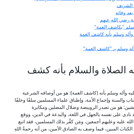
 الشريف
عد وفاته
 رضي الله عنهم
 وسلم "بكاشف الغمة"
 وآله وسلم بأنه كاشف الغمة
له وسلم بـ "كاشف الغمة"
 الصلاة والسلام بأنه كشف
يه وآله وسلم بأنه (كاشف الغمة): هو من أوصافه الشرعية
تاب والسنة وإجماع الأمة، وإطباق علماء المسلمين سلفًا وخلفًا
ـمُشين: هو من تصدر الرويبضة وضلال المضلين ومكابرة
ادى على نفسه بالجهل في اللغة، والبدعة في الدين، ووقع
ه عليه وعليهم أجمعين، ومَن كفَّر بذلك المسلمين، فقد اتبع
لكتابَ المبين، فيما وصف به الصادق الأمين، من أنه رحمةُ اللهِ