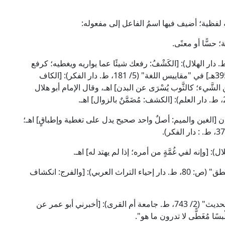
ظية؛ أضيف فيها اسمُ الفاعل إلى مفعوله:
حسًّا أو معنًى.
الإمام الخليل [ت: 170هـ] في "العين" (5/ 297، ط. دار الهلال): [الكَشْفُ: رفعك شيئًا عما يواريه ويغطيه؛ كرفع
الغطاء عن الشيء] اهـ، وقال الإمام ابن فارس [ت: 395هـ] في "مقاييس اللغة" (5/ 181، ط. دار الفكر): [الكاف
لشَّيء؛ كالثَّوب يُسْرَى عن البدن] اهـ، وقال الإمام أبو هلال
ن [الغين والميم: أصلٌ واحد صحيح يدل على تغطية وإطباقٍ] اهـ؛
وقال الإمام ابن السِّكِّيت [ت: 244هـ] في "إصلاح المنطق" (ص: 80، ط. دار إحياء التراث العربي): [والفرج: انكشاف
وقال الإمام إبراهيم الحربي [ت: 285هـ] في "غريب الحديث" (2/ 743، ط. جامعة أم القرى): [أخبرني أبو عمر عن
ْبسًا مُغَطًّى لا تدرون ما هو".