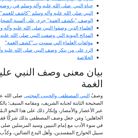
حياة النبي صلى الله عليه وآله وسلم في روضه
النبي صلى الله عليه وآله وسلم "كاشف للغمم" ب
الوصف "بكشف الغمة" جرى على ألسنة الصحابة
العلماء الذين وصفوا النبي صلى الله عليه وآله
المدائح النبوية التي وصفت النبي صلى الله عليه
مؤلفات العلماء التي سميت بــ"كشف الغمة"
الرد على من ينكر وصف النبي صلى الله عليه وآ
الخلاصة
بيان معنى وصف النبي عليه
الغمة
وصفُ
النبي المصطفى والحبيب المجتبى
صلى الله عل
الصحيحة الثابتة لجنابه الشريف، ومقامه المنيف؛ بالك
عبر الأعصار والأمصار، وإنكار ذلك على هذا النحو ال
الجاهلين؛ ومَن جعل وصف المصطفى بذلك شركًا فقد ن
في سوء الأدب مع إمام النبيين وسيد المرسلين صلى الل
سبيل الخوارج المفسدين، وأهل البدع الضالين، وكذَّب ا