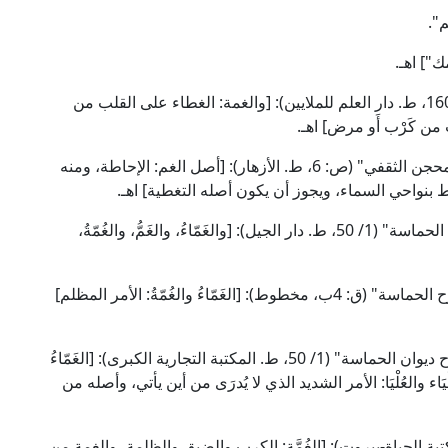
".
"] اهـ.
وقال الإمام ابن دريد [ت: 321هـ] في "الجمهرة" (1/ 160، ط. دار العلم للملايين): [والغمة: الغطاء على القلب من
وقال الإمام أبو هلال العسكري في "شرح ديوان أبي محجن الثقفي" (ص: 6، ط. الأزهار): [أصل الغم: الإحاطة، ومنه
ط بنواحي السماء، ويجوز أن يكون أصله التغطية] اهـ.
وقال العلامة المرزوقي [ت: 421هـ] في "شرح ديوان الحماسة" (1/ 50، ط. دار الجيل): [والغَمّاءُ، والغَمُّ، والغُمّةُ،
وقال الإمام ابن سيده [ت: 458هـ] في "الأنيق في شرح الحماسة" (ق: 4ب، مخطوط): [الغَمّاءُ والغُمّةُ: الأمر المظلم]
وقال العلامة أبو زكريا التبريزي [ت: 502هـ] في "شرح ديوان الحماسة" (1/ 50، ط. المكتبة التجارية الكبرى): [الغَمّاءُ
َاء والعُلْيَا: الأمر الشديد الذي لا يُدرَى من أين يأتي، وأصله من
 اللغة" (4/ 328-329، ط. دار مكتبة الحياة-بيروت): [الغُمَّة: الكرب والضيق والظلمة، والغمة من