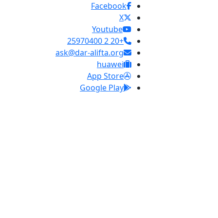
Facebook
X
Youtube
+20 2 25970400
ask@dar-alifta.org
huawei
App Store
Google Play