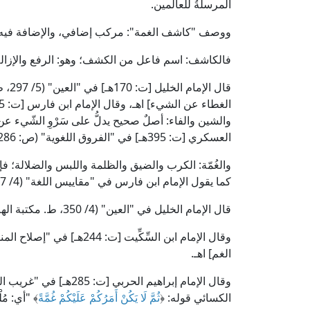
المرسلةُ للعالمين.
ووصف "كاشف الغمة": مركب إضافي، والإضافة فيه لف
فالكاشف: اسم فاعل من الكشف؛ وهو: الرفع والإزالة؛ 
قال 
والشين والفاء: أصلٌ صحيح يدلُّ على سَرْوِ الشّيء عن ا
العسكري [ت: 395هـ] في "الفروق اللغوية" (ص: 286، ط. دار العلم): [الكشف: مُضَمَّنٌ بالزوال] اهـ.
والغُمّة: الكرب والضيق والظلمة واللبس والضلالة؛ فإ
كما يقول الإمام ابن فارس في "مقاييس اللغة" (4/ 377، ط. : دار الفكر).
قال الإمام الخليل في "العين" (4/ 350، ط. مكتبة الهلال): [وإنه لفي غُمَّةٍ من أمره؛ إذا لم يهتد له] اهـ.
الغم] اهـ.
الكسائي قوله: ﴿
ثُمَّ لَا يَكُنْ أَمَرُكُمْ عَلَيْكُمْ غُمَّةً
﴾ "أي: مُل