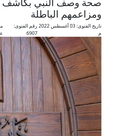
صحة وصف النبي بكاشف ال
ومزاعمهم الباطلة
تاريخ الفتوى:
03 أغسطس 2022
رقم الفتوى:
من
م
6907
عل