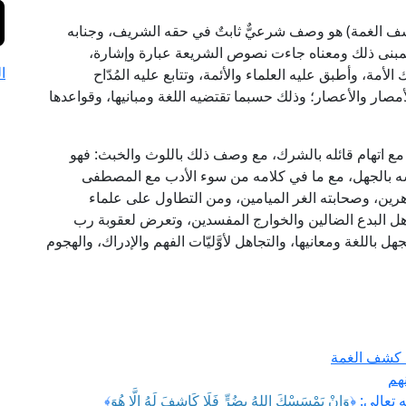
شف الغمة) هو وصف شرعيٌّ ثابتٌ في حقه الشريف، وجنابه
، وبمبنى ذلك ومعناه جاءت نصوص الشريعة عبارة وإشارة،
ا
أمة، وأطبق عليه العلماء والأئمة، وتتابع عليه المُدّاح
مصار والأعصار؛ وذلك حسبما تقتضيه اللغة ومبانيها، وقواعدها
ع اتهام قائله بالشرك، مع وصف ذلك باللوث والخبث: فهو
فسه بالجهل، مع ما في كلامه من سوء الأدب مع المصطفى
هرين، وصحابته الغر الميامين، ومن التطاول على علماء
هل البدع الضالين والخوارج المفسدين، وتعرض لعقوبة رب
 باللغة ومعانيها، والتجاهل لأوَّليّات الفهم والإدراك، والهجوم
ه كشف الغمة
هم
تعالى: ﴿
وَإِنْ يَمْسَسْكَ اللهُ بِضُرٍّ فَلَا كَاشِفَ لَهُ إِلَّا هُوَ
﴾