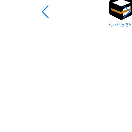
لحج والعمرة
رمضان