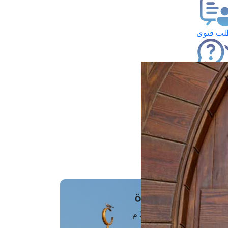
ب فتوى
تعلام عن فتوى
ز موعد
فتوى الهاتفية
َواقِيتُ الصَّـــلاة
اهرة · 08 أغسطس 2026 م