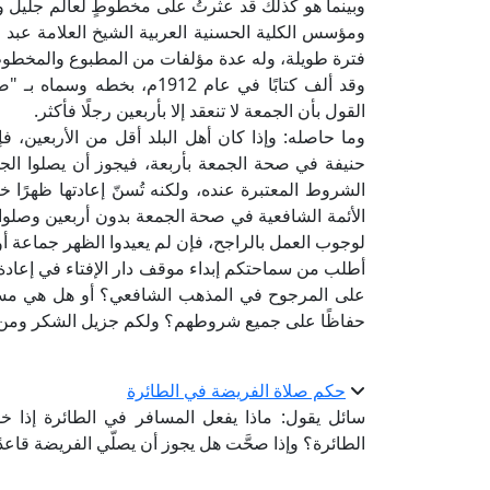
وبينما هو كذلك قد عثرتُ على مخطوطٍ لعالم جليل و
ومؤسس الكلية الحسنية العربية الشيخ العلامة عبد ا
فترة طويلة، وله عدة مؤلفات من المطبوع والمخطو
وقد ألف كتابًا في عام 1912م
القول بأن الجمعة لا تنعقد إلا بأربعين رجلًا فأكثر.
وما حاصله: وإذا كان أهل البلد أقل من الأربعين، فإن 
حنيفة في صحة الجمعة بأربعة، فيجوز أن يصلوا الجم
الشروط المعتبرة عنده، ولكنه تُسنّ إعادتها ظهرًا خر
الأئمة الشافعية في صحة الجمعة بدون أربعين وصلوا 
لوجوب العمل بالراجح، فإن لم يعيدوا الظهر جماعة أو ف
أطلب من سماحتكم إبداء موقف دار الإفتاء في إعادة 
على المرجوح في المذهب الشافعي؟ أو هل هي مسنونة
حفاظًا على جميع شروطهم؟ ولكم جزيل الشكر ومن ا
حكم صلاة الفريضة في الطائرة
سائل يقول: ماذا يفعل المسافر في الطائرة إذا
الطائرة؟ وإذا صحَّت هل يجوز أن يصلّي الفريضة قاعد