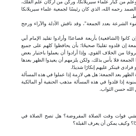
علم من كبار علماء سيريلانكا، وركن من أركان علم الفلك،
لصمد رحمه الله، الذي كان رئيسًا لجمعية علماء سيريلانكا
ط.
، بخطه وسماه بـ "ضوء الشرعة بعدد الجمعة"، وقد ناقش الأدلة والآراء ورجح
كانوا (الشافعية) بأربعة فصاعدًا وأرادوا تقليد الإمام أبي
عة إن قلدوه تقليدًا صحيحًا؛ بأن يحافظوا كلهم على جميع
وجًا من الخلاف القوي. وإذا أرادوا أن يعملوا باختيار بعض
الجمعة فلا بأس بذلك، ولكن يلزمهم أن يعيدوا الظهر بعدها
رادى فينكر عليهم إنكارًا شديدًا.
الظهر بعد الجمعة: هل هي لازمة إذا عملوا في هذه المسألة
 إذا قلدوا في هذه المسألة مذهب الحنفية أو المالكية
لله حسن الثواب.
 خشي فوات وقت الصلاة المفروضة؟ هل تصح الصلاة في
ًا؟ وكيف يمكن أن يعرف القبلة؟