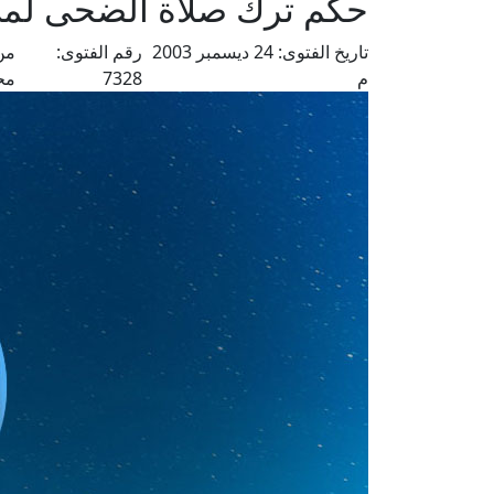
حكم ترك صلاة الضحى لمن
تاريخ الفتوى:
24 ديسمبر 2003
رقم الفتوى:
من
م
7328
مح