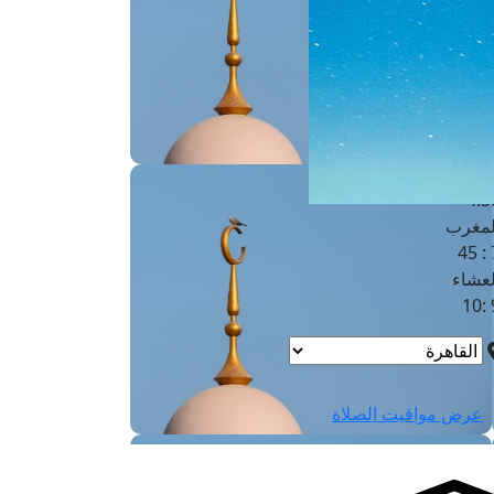
لفجر
4
لشروق
6
لظهر
1
لعصر
4:3
لمغرب
7 
لعشاء
9
عرض مواقيت الصلاة