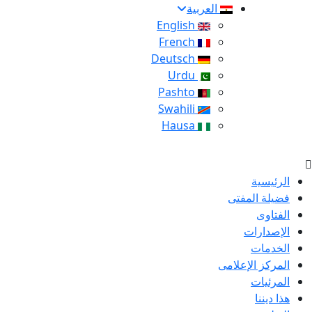
العربية
English
French
Deutsch
Urdu
Pashto
Swahili
Hausa
الرئيسية
فضيلة المفتى
الفتاوى
الإصدارات
الخدمات
المركز الإعلامى
المرئيات
هذا ديننا