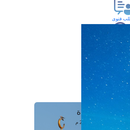
ب فتوى
تعلام عن فتوى
ز موعد
فتوى الهاتفية
َواقِيتُ الصَّـــلاة
اهرة · 06 أغسطس 2026 م