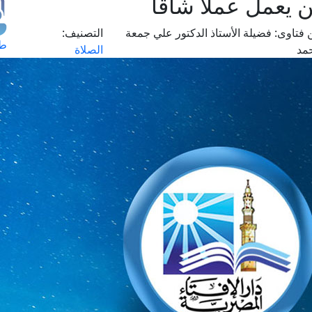
 يعمل عملا شاقا
 فتاوى:
فضيلة الأستاذ الدكتور علي جمعة
التصنيف:
طل
مد
الصلاة
اس
حج
ال
م
الق