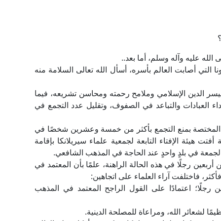
الله عليه وآله وسلم، أما بعد..
ا التي أصابت العالم بأسره، أسأل الله تعالى السلامة منه
بيسر الدين الإسلامي وملامح رحمته ومحاسن تشريعه، فيما
اء العبادات والتباعد في الصفوف، وتقليل عدد التجمع في
ات المختصة بمنع التجمع بأكثر من خمسة وعشرين شخصًا في
أفتت هيئة الإفتاء التابعة لجمعية علماء سيريلانكا بإقامة
لجمعة في بلدٍ واحدٍ عند الحاجة في المذهب الشافعي.
أربعين رجلًا في هذه الحالة الراهنة، علمًا بأن المعتمد في
فأكثر، فاختلفت آراء العلماء على اتجاهين:
عين رجلًا؛ اعتمادًا على القول الراجح المعتمد في المذهب
ظيمًا لشعائر الله، ومراعاة للمصلحة الدينية.