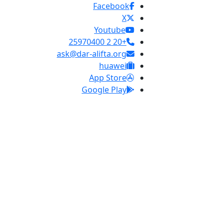
Facebook
X
Youtube
+20 2 25970400
ask@dar-alifta.org
huawei
App Store
Google Play