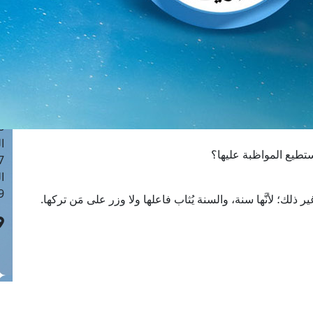
ا
 :40
ا
 :17
ا
 : 1
ا
8
ا
ستطيع المواظبة عليها؟
: 45
ا
 :10
 ذلك؛ لأنَّها سنة، والسنة يُثاب فاعلها ولا وزر على مَن تركها.