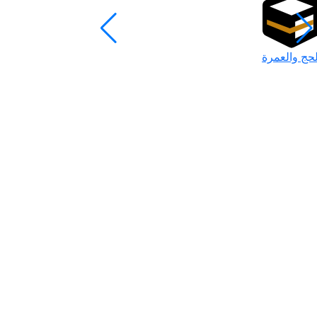
لحج والعمرة
رمضان