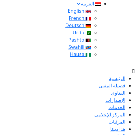
العربية
English
French
Deutsch
Urdu
Pashto
Swahili
Hausa
الرئيسية
فضيلة المفتى
الفتاوى
الإصدارات
الخدمات
المركز الإعلامى
المرئيات
هذا ديننا