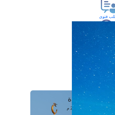
ب فتوى
تعلام عن فتوى
ز موعد
فتوى الهاتفية
َواقِيتُ الصَّـــلاة
اهرة · 07 أغسطس 2026 م