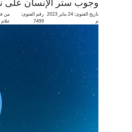
وجوب ستر الإنسان على نف
تاريخ الفتوى:
24 يناير 2023
رقم الفتوى:
من فت
م
7499
علام