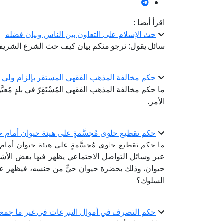
اقرأ أيضا :
حث الإسلام على التعاون بين الناس وبيان فضله
سائل يقول: نرجو منكم بيان كيف حث الشرع الشريف 
حكم مخالفة المذهب الفقهي المستقر بإلزام ولي ا
ما حكم مخالفة المذهب الفقهي المُسْتَقِرّ في بلدٍ مُعيَّ
الأمر.
حكم تقطيع حلوى مُجسَّمةٍ على هيئة حيوان أمام ح
ما حكم تقطيع حلوى مُجسَّمةٍ على هيئة حيوان أما
عبر وسائل التواصل الاجتماعي يظهر فيها بعض الأشخ
حيوان، وذلك بحضرة حيوان حيٍّ من جنسه، فيظهر ع
السلوك؟
حكم التصرف في أموال التبرعات في غير ما جمع