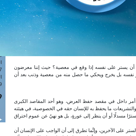
ا
 :41
ا
 :17
ا
 : 1
ا
8
ا
أن يستر على نفسه إذا وقع في معصية؟ حيث إننا معرضون
: 44
 نفسه بل يخرج ويحكي ما حصل منه من معصية وذنب بعد أن
ا
 :9
أمر داخل في مقصد حفظ العرض، وهو أحد المقاصد الكبرى
م والتشريعات ما يحفظ به للإنسان حقه في الخصوصية، في هيئته
ًا مسدلًا أو أن ينظر إلى عورةٍ، بل هو نهيٌ عن عموم اختراق
ستر على الآخرين، وإنَّما تطرق إلى أن الواجب على الإنسان أن