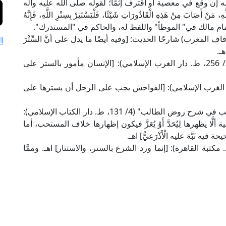
 إن وقع في معصية أو اقترف إثمًا؛ لقوله صلى الله عليه وآله
، مَنْ أَصَابَ مِنْ هَذِهِ الْقَاذُورَاتِ شَيْئًا، فَلْيَسْتَتِرْ بِسِتْرِ اللَّهِ، فَإِنَّهُ
َهِ» أخرجه الإمام مالك في" الموطأ" واللفظ له، والحاكم في "المستدرك".
بن عبد البر في "التمهيد" (5/ 337، ط. أوقاف المغرب) شارحًا الحديث: [وفيه أيضًا ما يدل على أنَّ السِّتْرَ
ا
ـ.
وقال الإمام ابن رشد في "المقدمات الممهدات" (3/ 256، ط. دار الغرب الإسلامي): [الإنسان مأمور بالستر على
ي "البيان والتحصيل" (4/ 262، ط. دار الغرب الإسلامي): [الفواحش يجب على الرجل أن يسترها على
وقال شيخ الإسلام زكريا الأنصاري في "أسنى المطالب في شرح روض الطالب" (4/ 131، ط. دار الكتاب الإسلامي):
 يظهرها لِيُحَدَّ أَوْ يُعَزَّ فيكون إظهارها خلاف المستحب، أما
ه نَبَّهَ عليه الْأَذْرَعِيُّ] اهـ.
علامة ابن قدامة في "المغني" (10/ 182، ط. مكتبة القاهرة): [إنما ورد الشرع بالستر، والاستتار] اهـ. وممَّا