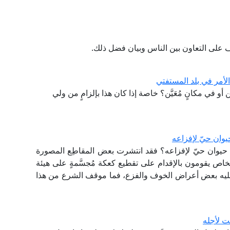
على التعاون بين الناس وبيان فضل ذلك.
لأمر في بلد المستفتي
ن أو في مكانٍ مُعَيَّن؟ خاصة إذا كان هذا بإلزامٍ من ولي
يوان حيّ لإفزاعه
م حيوان حيّ لإفزاعه؟ فقد انتشرت بعض المقاطِع المصورة
اص يقومون بالإقدام على تقطيع كعكة مُجسَّمةٍ على هيئة
ليه بعض أعراض الخوف والفزع، فما موقف الشرع من هذا
ت لأجله