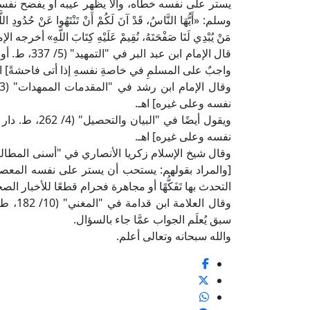
يستر على نفسه خطأه، وألَّا يظهر عيبه أو يفضح نفسه
وسلم: «أَيُّهَا النَّاسُ، قَدْ آنَ لَكُمْ أَنْ تَنْتَهُوا عَنْ حُدُودِ اللَّهِ
مَنْ يُبْدِي لَنَا صَفْحَتَهُ، نُقِيمْ عَلَيْهِ كِتَابَ اللّ
قال الإمام ا
واجبٌ على المسلمِ في خاصةِ نفسهِ إذا أتى فاحشةً] اه
نفسه وعلى غيره] اهـ.
ويقول أيضًا ف
نفسه وعلى غيره] اهـ.
[والمراد بقولهم: يستحب أن يستر على نفسه المعصية ألَّا
التحدث بها تَفَكُّهًا أو مجاهرة فحرام قطعًا للأخبار الصحيحة في
وقال ال
سبق يُعلَم الجواب عمَّا جاء بالسؤال.
والله سبحانه وتعالى أعلم.