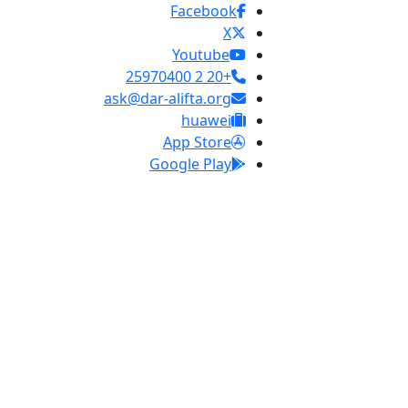
Facebook
X
Youtube
+20 2 25970400
ask@dar-alifta.org
huawei
App Store
Google Play