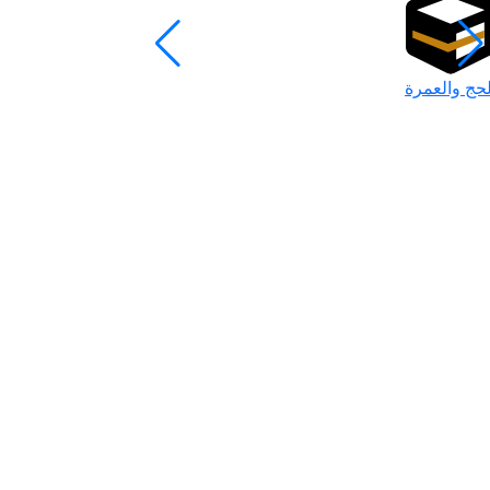
لحج والعمرة
رمضان