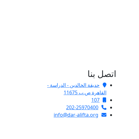
اتصل بنا
حديقة الخالدين - الدراسة -
القاهرة ص.ب 11675
107
202-25970400
info@dar-alifta.org