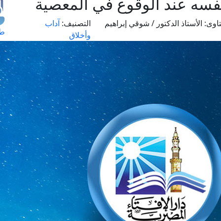
سه عند الوقوع في المعصية
اوى:
الأستاذ الدكتور / شوقي إبراهيم
التصنيف:
آداب
طل
وأخلاق
اس
حج
ال
م
الق