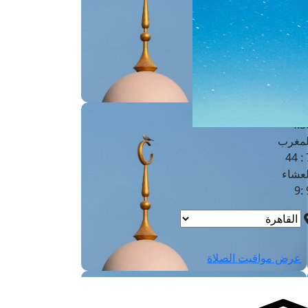
لفجر
4
لشروق
6
لظهر
1
لعصر
4:3
لمغرب
7 
لعشاء
9
عرض مواقيت الصلاة