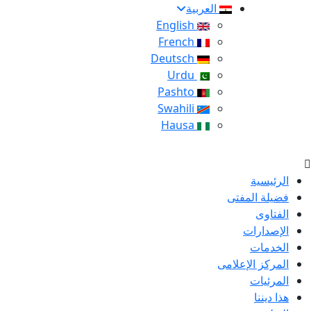
العربية
English
French
Deutsch
Urdu
Pashto
Swahili
Hausa
الرئيسية
فضيلة المفتى
الفتاوى
الإصدارات
الخدمات
المركز الإعلامى
المرئيات
هذا ديننا