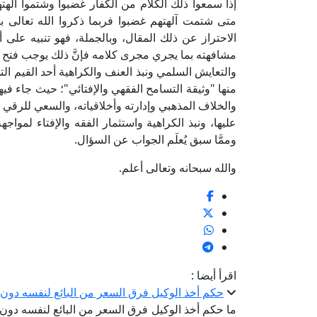
إذا سمعوا ذلك الكلام من الكفار غضبوا وشتموا آلهت
متى شتمت آلهتهم غضبوا فربما ذكروا الله تعالى ب
الاحتراز عن ذلك المقال، وبالجملة، فهو تنبيه عل
مشافهته بما يجري مجرى كلامه فإنَّ ذلك يوجب فتح باب
والتعايش السلمي ونبذ العنف والكراهية أحد القيم التي
منها "وثيقة التسامح الفقهي والإفتائي"؛ حيث جاء فيه
والخلاف المذهبي وإدارته وأخلاقياته، والسعي للرقي ال
عليها، ونبذ الكراهية واستثمار الفقه والإفتاء لموا
وممَّا سبق يُعلَم الجواب عن السؤال.
والله سبحانه وتعالى أعلم.
اقرأ أيضا :
حكم أخذ الوكيل فرق السعر من البائع لنفسه دون
ما حكم أخذ الوكيل فرق السعر من البائع لنفسه دون 