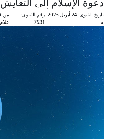
دعوة الإسلام إلى التعايش 
تاريخ الفتوى:
24 أبريل 2023
رقم الفتوى:
من ف
م
7531
علام