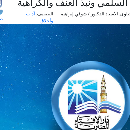
السلمي ونبذ العنف والكراهية
تاوى:
الأستاذ الدكتور / شوقي إبراهيم
التصنيف:
آداب
طل
وأخلاق
اس
حج
ال
م
الق