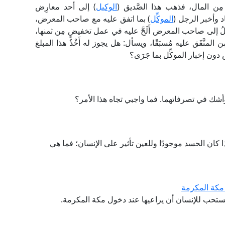
 مِن المال، فذهب هذا الصَّديق (
الوكيل
) إلى أحد معارِض
د وأخبر الرجل (
الموكِّل
) بما اتفق عليه مع صاحب المعرض،
كيلُ إلى صاحب المعرض أَلَحَّ عليه في عمل تخفيضٍ مِن ثمنها،
متَّفَق عليه مُسبَقًا، ويسأل: هل يجوز له أَخْذُ هذا المبلغ
دون إخبار الموكِّل بما جَرَى؟
ك في تصرفاتهما. فما واجبي تجاه هذا الأمر؟
كان الحسد موجودًا وللعين تأثير على الإنسان؛ فما هي
 مكة المكرمة
يستحب للإنسان أن يراعيها عند دخول مكة المكرمة.