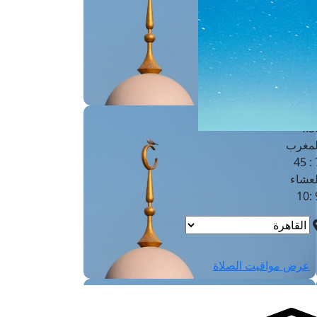
لفجر
4
لشروق
6
لظهر
1
لعصر
4:3
لمغرب
7 
لعشاء
9
عرض مواقيت الصلاة