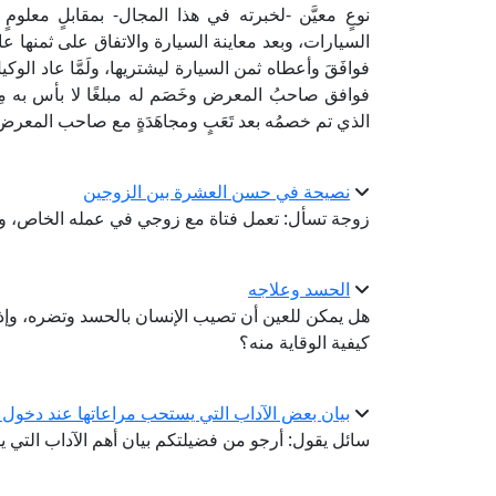
نوعٍ معيَّن -لخبرته في هذا المجال- بمقابلٍ معلومٍ
السيارات، وبعد معاينة السيارة والاتفاق على ثمنها عا
فوافَقَ وأعطاه ثمن السيارة ليشتريها، ولَمَّا عاد الو
فوافق صاحبُ المعرض وخَصَم له مبلغًا لا بأس به مِن ال
الذي تم خصمُه بعد تَعَبٍ ومجاهَدَةٍ مع صاحب المعرض 
نصيحة في حسن العشرة بين الزوجين
زوجة تسأل: تعمل فتاة مع زوجي في عمله الخاص، وأش
الحسد وعلاجه
هل يمكن للعين أن تصيب الإنسان بالحسد وتضره، وإذا 
كيفية الوقاية منه؟
بيان بعض الآداب التي يستحب مراعاتها عند دخول
سائل يقول: أرجو من فضيلتكم بيان أهم الآداب التي 