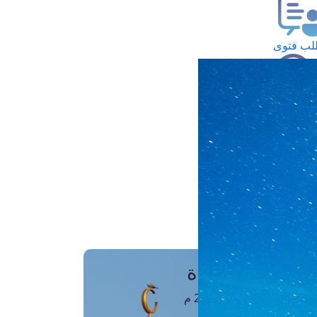
ب فتوى
تعلام عن فتوى
ز موعد
فتوى الهاتفية
َواقِيتُ الصَّـــلاة
اهرة · 06 أغسطس 2026 م