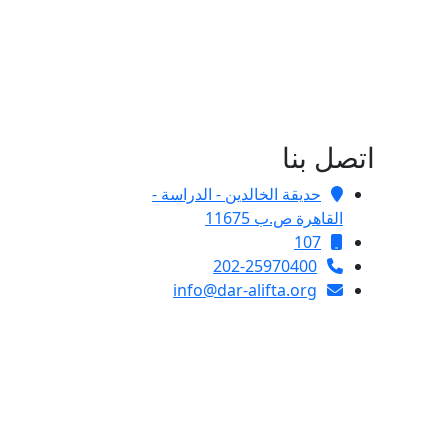
اتصل بنا
حديقة الخالدين - الدراسة -
القاهرة ص.ب 11675
107
202-25970400
info@dar-alifta.org