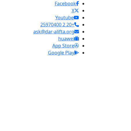
Facebook
X
Youtube
+20 2 25970400
ask@dar-alifta.org
huawei
App Store
Google Play