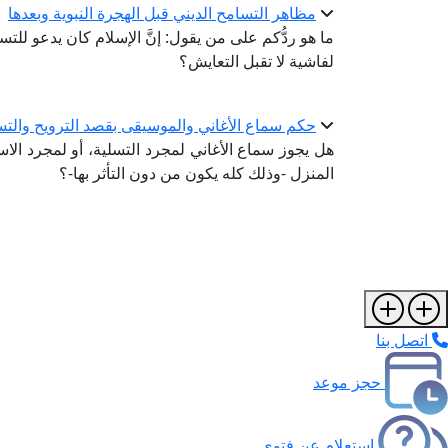
مظاهر التسامح الديني قبل الهجرة النبوية وبعدها
ما هو ردُّكم على من يقول: إنَّ الإسلام كان يدعو للتسا
لفاشية لا تقبل التعايش؟
حكم سماع الأغاني والموسيقى بقصد الترويح والتس
هل يجوز سماع الأغاني لمجرد التسلية، أو لمجرد الا
المنزل -وذلك كله يكون من دون التأثر بها-؟
اتصل بنا
حجز موعد
استعلام عن فتوى