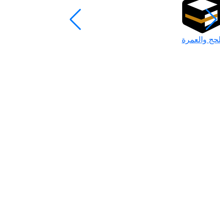
لحج والعمرة
رمضان