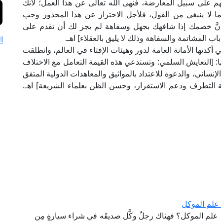
هم على سبيل المعارضة، فنهى الله تعالى عن هذا العمل؛ لأنك
ما لا ينبغي من القول، فلأجل الاحتراز عن هذا المحذور وجب
ى أنَّ خصمك إذا شافهك بجهل وسفاهة لم يجز لك أن تقدم على
 المشاتمة والسفاهة وذلك لا يليق بالعقلاء] اهـ.
ا
 أكدتها الأمانة العامة لدور وهيئات الإفتاء في العالم، وانطلقت
ا: [التعايش السلمي: وتستدعي هذه القيمة التعامل مع الاختلاف
إنساني، والدعوة للاعتداد بالمواثيق والمعاهدات الدولية المتفق
جهة التطرف ودعم الاستقرار، وحسن الظن بعلماء الشريعة] اهـ.
 علم الموكل
علم الموكل؟ فهناك رجلٌ وكَّل صديقَه في شراء سيارةٍ مِن