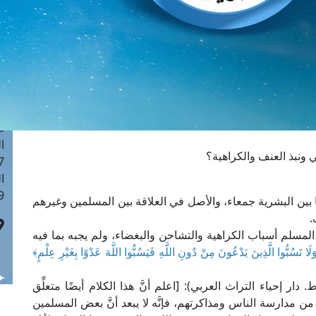
ا
 :40
ا
 :17
ا
 : 1
ا
8
ا
 ونبذ العنف والكراهية؟
: 45
ا
 :10
ها بين البشرية جمعاء، والأصل في العلاقة بين المسلمين وغيرهم
.
 المسلم أسباب الكراهية والتشاحن والبغضاء، ولم يجبه بما فيه
لَا تَسُبُّوا الَّذِينَ يَدْعُونَ مِنْ دُونِ اللَّهِ فَيَسُبُّوا اللَّهَ عَدْوًا بِغَيْرِ عِلْمٍ﴾
الإمام الرازي في "مفاتيح الغيب" (13/ 109، ط. دار إحياء التراث العربي): [اعلم أنَّ هذا الكلام أيضًا متعلِّق
من مدارسة الناس ومذاكرتهم، فإنَّه لا يبعد أنَّ بعض المسلمين