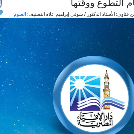
 التطوع ووقتها
 فتاوى:
الأستاذ الدكتور / شوقي إبراهيم علام
التصنيف:
الصوم
طل
اس
حج
ال
م
الق