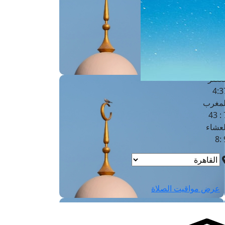
لفجر
4
لشروق
6
لظهر
1
لعصر
4:3
لمغرب
7 
لعشاء
9
عرض مواقيت الصلاة