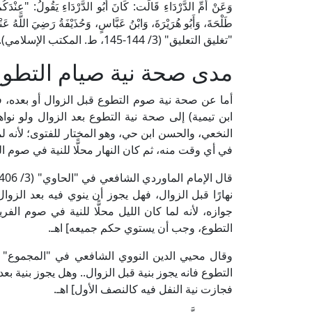
وَعَنْ أُمِّ الدَّرْدَاءِ قَالَت: كَانَ أَبُو الدَّرْدَاءِ يَقُولُ: "عِنْدَك
طَلْحَةَ، وَأَبُو هُرَيْرَةَ، وَابْنُ عَبَّاسٍ، وَحُذَيْفَةُ رَضِ
"تغليق التعليق" (3/ 144-145، ط. المكتب الإسلامي).
مدى صحة نية صيام التطوع ب
أما عن صحة نية صوم التطوع قبل الزوال أو بعده، ف
ابن تيمية) إلى صحة نية التطوع بعد الزوال ولو نوا
النخعي، والحسن ابن حي، وهو المختار للفتوى؛ لأنه لما
في أي وقت منه، ثم كان النهار محلًّا للنية في صوم 
نهارًا قبل الزوال، فهل يجوز أن ينوي فيه بعد الزوال
جوازه، لأنه لما كان الليل محلًّا للنية في صوم الف
التطوع، وجب أن يستوي حكم جميعه] اهـ.
التطوع فانه يجوز بنية قبل الزوال.. وهل يجوز بنية بعد
فجازت نية النفل فيه كالنصف الأول] اهـ.