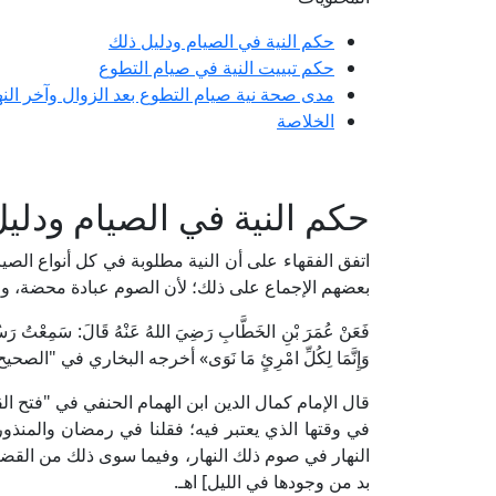
حكم النية في الصيام ودليل ذلك
حكم تبييت النية في صيام التطوع
مدى صحة نية صيام التطوع بعد الزوال وآخر النه
الخلاصة
حكم النية في الصيام ودلي
اتفق الفقهاء على أن النية مطلوبة في كل أنواع الصيا
بعضهم الإجماع على ذلك؛ لأن الصوم عبادة محضة، والع
فَعَنْ عُمَرَ بْنِ الخَطَّابِ رَضِيَ اللهُ عَنْهُ قَالَ: سَمِعْتُ رَسُولَ ا
وَإِنَّمَا لِكُلِّ امْرِئٍ مَا نَوَى» أخرجه البخاري في "الصحيح
في وقتها الذي يعتبر فيه؛ فقلنا في رمضان والمنذور
النهار في صوم ذلك النهار، وفيما سوى ذلك من القضاء
بد من وجودها في الليل] اهـ.