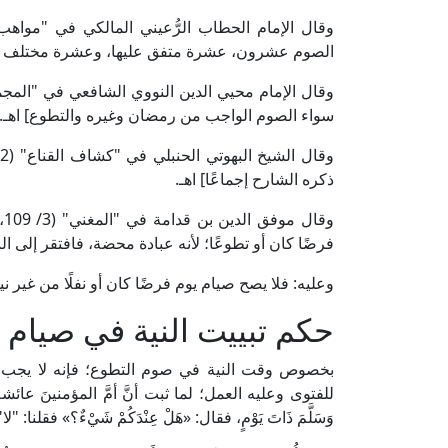
الصوم عشرون، عشرة متفق عليها، وعشرة مختلف فيها؛
سواء الصوم الواجب من رمضان وغيره والتطوع] اهـ.
ذكره الشارح إجماعًا] اهـ.
و
فرضًا كان أو تطوعًا؛ لأنه عبادة محضة، فافتقر إلى الني
وعليه: فلا يصح صيام يوم فرضًا كان أو نفلًا من غير ني
حكم تبييت النية في صيام 
بخصوص وقت النية في صوم التطوع؛ فإنه لا يجب تبي
للفتوى وعليه العمل؛ لما ثبت أنَّ أمَّ المؤمنينَ عائشةَ رَضِى 
وَسَلَّمَ ذَاتَ يَوْمٍ، فقال: «هَلْ عِنْدَكُمْ شَيْءٌ؟» فقل