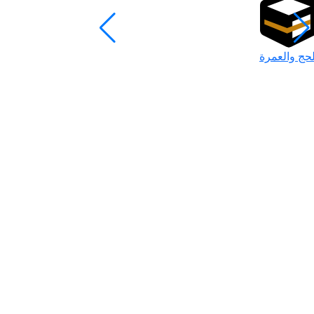
لحج والعمرة
رمضان