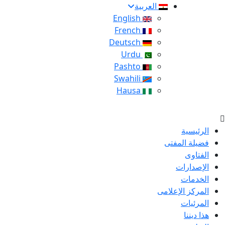
العربية
English
French
Deutsch
Urdu
Pashto
Swahili
Hausa
الرئيسية
فضيلة المفتى
الفتاوى
الإصدارات
الخدمات
المركز الإعلامى
المرئيات
هذا ديننا