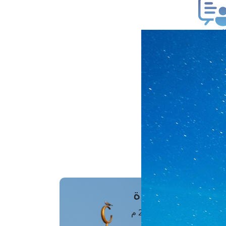
ب فتوى
تعلام عن فتوى
ز موعد
فتوى الهاتفية
َواقِيتُ الصَّـــلاة
اهرة · 08 أغسطس 2026 م