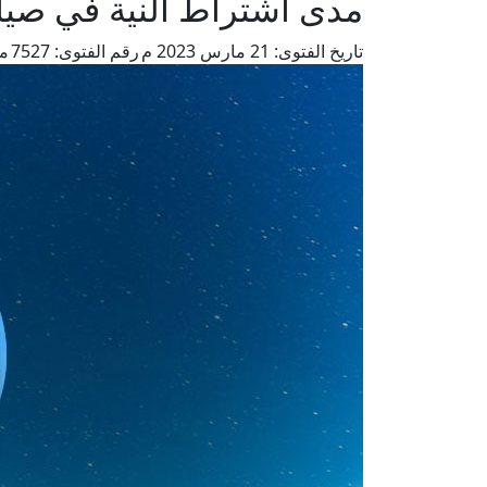
مدى اشتراط النية في صيام
تاريخ الفتوى:
21 مارس 2023 م
رقم الفتوى:
7527
من