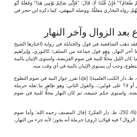
ُمْ طَعَامٌ؟" فَإِنْ قُلْنَا: لَا، قَالَ: "فَإِنِّي صَائِمٌ يَوْمِي هَذَا" وَفَعَلَهُ أَبُو
يَ اللَّهُ عَنْهُمْ. رواه البخاري معلقًّا، ووصله البيهقي، كما ذكره ابن حجر في
عد الزوال وآخر النهار
قد ذهب الشافعية في قول والحنابلة في رواية (اختارها الشيخ
ها آخر النهار، وهو قول جماعة من السلف؛ كالثوري، وإبراهيم
 كان الليل محلًّا للنية في صوم الفريضة، واستوى الإتيان بالنية
التطوع، وجب أن يستوي الإتيان بالنية في أي وقت منه.
قال الإمام الماوردي الشافعي في "الحاوي" (3/ 406، ط. دار الكتب العلمية): [فإذا تقرر جواز النية في صوم التطوع
 أو لا؟ على قولين:.. والقول الثاني: وهو ظاهر ما نقله حرملة
ريضة، واستوى حكم جميعه، ثم كان النهار محلًّا للنية في صوم
وقال محيي الدين النووي الشافعي في "المجموع" (6/ 292، ط. دار الفكر): [قال المصنف رحمه الله: وأما صوم
 الزوال؟ فيه قولان: (روى) حرملة أنه يجوز؛ لأنه جزء من النهار،