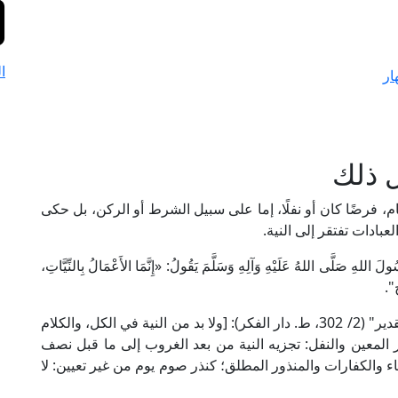
ا
ار
ل ذلك
م، فرضًا كان أو نفلًا، إما على سبيل الشرط أو الركن، بل حكى
بادات تفتقر إلى النية.
للهِ صَلَّى اللهُ عَلَيْهِ وَآلِهِ وَسَلَّمَ يَقُولُ: «إِنَّمَا الأَعْمَالُ بِالنِّيَّاتِ،
".
قال الإمام كمال الدين ابن الهمام الحنفي في "فتح القدير" (2/ 302، ط. دار الفكر): [ولا بد من النية في الكل، والكلام
 المعين والنفل: تجزيه النية من بعد الغروب إلى ما قبل نصف
 والكفارات والمنذور المطلق؛ كنذر صوم يوم من غير تعيين: لا