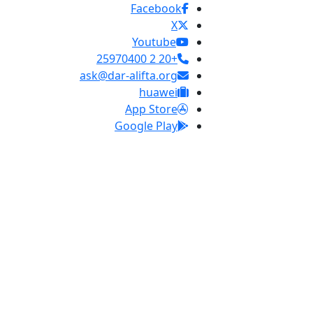
Facebook
X
Youtube
+20 2 25970400
ask@dar-alifta.org
huawei
App Store
Google Play