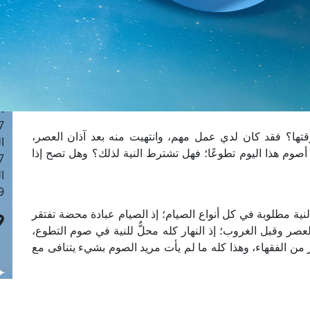
ا
 :42
ا
 :18
ا
 : 1
ا
7
تها؟ فقد كان لدي عمل مهم، وانتهيت منه بعد آذان العصر،
ا
 أصوم هذا اليوم تطوعًا؛ فهل تشترط النية لذلك؟ وهل تصح إذا
: 43
ا
 :8
 النية مطلوبة في كل أنواع الصيام؛ إذ الصيام عبادة محضة تفتقر
لعصر وقبل الغروب؛ إذ النهار كله محلٌّ للنية في صوم التطوع،
 من الفقهاء، وهذا كله ما لم يأت مريد الصوم بشيء يتنافى مع