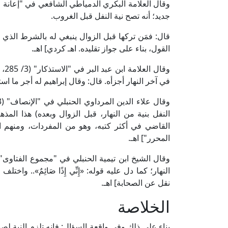
جديد؛ أنه تصح نية النفل قبل الغروب.
قال: فمَن تركها قبل الزوال ينبغي له بالشرط الذي ذك
القول، بناء على جواز تقليده. اهـ كردي] اهـ.
وقا
في آخر النهار أجزأه. قال: وقال إبراهيم له أجر ما ا
النفل بنية من النهار، قبل الزوال وبعده) هذا الم
القاضي في أكثر كتبه، وهو من المفردات، ومنهم
المحرر"] اهـ.
النهار؛ كما دل عليه قوله: «إِنِّي إِذًا صَائِمٌ».. وا
نقل عن الصحابة] اهـ.
الخلاصة
بناء على ذلك وفي واقعة السؤال: فإنه تلزم النية لصي