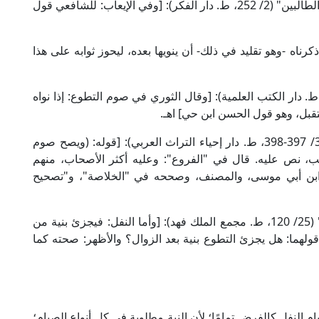
وقال العلَّامة البكري الدمياطي الشافعي في "إعانة الطالبين" (2/ 252، ط. دار الفكر): [وفي الإيعاب: للشافعي قول
رناه -وهو تقليد في ذلك- أن ينويها بعده، ليحوز ثوابه على هذا
ل العلامة ابن عبد البر في "الاستذكار" (3/ 285، ط. دار الكتب العلمية): [وقال الثوري في صوم التطوع: إذا نواه
ستقبل، وهو قول الحسن ابن حي] اهـ.
وقال علاء الدين المرداوي الحنبلي في "الإنصاف" (3/ 397-398، ط. دار إحياء التراث العربي): [قوله: (ويصح صوم
ذهب، نص عليه. قال في "الفروع": وعليه أكثر الأصحاب، منهم
 ابن أبي موسى، والمصنف، وصححه في "الخلاصة"، و"تصحيح
وقال الشيخ ابن تيمية الحنبلي في "مجموع الفتاوى" (25/ 120، ط. مجمع الملك فهد): [وأما النفل: فيجزئ بنية من
ختلف قولهما: هل يجزئ التطوع بنية بعد الزوال؟ والأظهر: صحته كما
ام النفل كالفرض تمامًا؛ لأن النية مطلوبة في كل أنواع الصيام؛