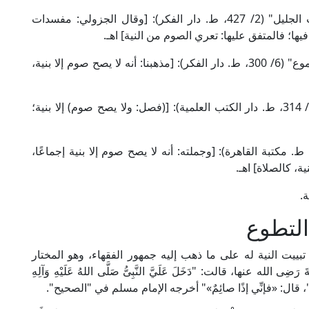
وقال الإمام الحطاب الرُّعيني المالكي في "مواهب الجليل" (2/ 427، ط. دار الفكر): [وقال الجزولي: مفسدات
 فالمتفق عليها: تعري الصوم من النية] اهـ.
وقال الإمام محيي الدين النووي الشافعي في "المجموع" (6/ 300، ط. دار الفكر): [مذهبنا: أنه لا يصح صوم إلا بنية،
وقال الشيخ البهوتي الحنبلي في "كشاف القناع" (2/ 314، ط. دار الكتب العلمية): [(فصل: ولا يصح صوم) إلا بنية؛
قال موفق الدين بن قدامة في "المغني" (3/ 109، ط. مكتبة القاهرة): [وجملته: أنه لا يصح صوم إلا بنية إجماعًا،
ة، كالصلاة] اهـ.
ة.
التطوع
يت النية له على ما ذهب إليه جمهور الفقهاء، وهو المختار
الله عنها، قالت: "دَخَلَ عَلَيَّ النَّبِىُّ صَلَّى اللهُ عَلَيْهِ وَآلِهِ
نا: "لا"، قال: «فإنِّي إذًا صائِمٌ»" أخرجه الإمام مسلم في "الصحيح".