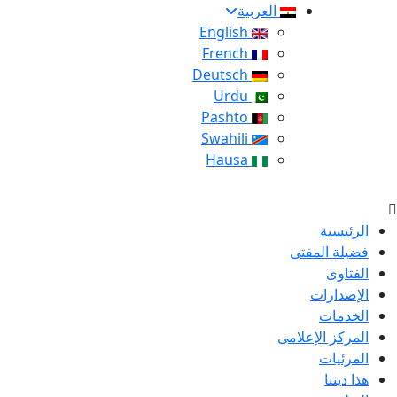
العربية
English
French
Deutsch
Urdu
Pashto
Swahili
Hausa
الرئيسية
فضيلة المفتى
الفتاوى
الإصدارات
الخدمات
المركز الإعلامى
المرئيات
هذا ديننا