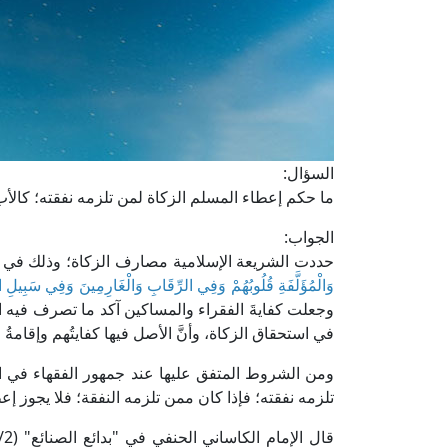
السؤال:
ما حكم إعطاء المسلم الزكاة لمن تلزمه نفقته؛ كالأب و
الجواب:
حددت الشريعة الإسلامية مصارف الزكاة؛ وذلك في ق
وَالْمُؤَلَّفَةِ قُلُوبُهُمْ وَفِي الرِّقَابِ وَالْغَارِمِينَ وَفِي سَبِيل
وجعلت كفايةَ الفقراء والمساكين آكد ما تصرف فيه ال
في استحقاق الزكاة، وأنَّ الأصل فيها كفايتُهم وإقامةُ حي
ومن الشروط المتفق عليها عند جمهور الفقهاء في المذ
تلزمه نفقته؛ فإذا كان ممن تلزمه النفقة؛ فلا يجوز إعط