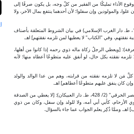
قوع الأداء تمليكًا من الفقير من كلّ وجه، بل يكون صرفًا إلى
علوا، والمولودين وإن سفلوا؛ لأن أحدهما ينتفع بمال الآخر، ولا
ا
وقال الإمام القرافي المالكي في "الذخيرة" (3/ 141، ط. دار الغرب الإسلامي) في بيان الشروط المتعلقة بأصناف
ة نفقتهم، وفي "الكتاب" لا يعطيها لمن تلزمه نفقتهم] اهـ.
ي في "الأم" (2/ 74، ط. دار المعرفة): [ويعطي الرجلُ زكاة ماله ذوي رحمه إذا كانوا من أهلها،
ا تلزمه نفقته بكل حال، لو أنفق عليه متطوعًا أعطاه منها؛ لأنه
ارات والزكاة كلَّ مَن لا تلزمه نفقته من قرابته، وهم من عدا الوالد والولد
 وإن كان ينفق عليهم متطوعًا أعطاهم] اهـ.
وقال الإمام الزركشي الحنبلي في "شرحه على مختصر الخرقي" (2/ 428، ط. دار العبيكان): [لا يعطي من الصدقة
ي الأرحام، كأبي أبي أمه، ولا للولد وإن سفل، وكان من ذوي
هـ. وممَّا ذُكِر يعلم الجواب عما جاء بالسؤال.