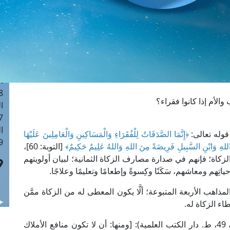
ا
 :41
ا
 :17
ا
 : 1
ا
8
الأم إذا كانوا فقراء؟
ا
: 44
ا
وله تعالى:
﴿إِنَّمَا الصَّدَقَاتُ لِلْفُقَرَاءِ وَالْمَسَاكِينِ وَالْعَامِلِينَ عَلَيْهَا
 :9
ِ اللهِ وَابْنِ السَّبِيلِ فَرِيضَةً مِنَ اللهِ وَاللهُ عَلِيمٌ حَكِيمٌ﴾
[التوبة: 60]،
زكاة؛ فإنهم في صدارة مصارف الزكاة الثمانية؛ لبيان أولويتهم
اتِهم ومعاشهم، سَكَنًا وكِسوةً وإطعامًا وتعليمًا وعلاجًا.
اهب الأربعة المتبوعة؛ ألَّا يكون المعطى له من الزكاة ممَّن
اء الزكاة له.
قال الإمام الكاساني الحنفي في "بدائع الصنائع" (2/ 49، ط. دار الكتب العلمية): [ومنها: أن لا تكون منافع الأملاك