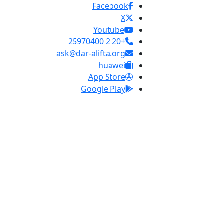
Facebook
X
Youtube
+20 2 25970400
ask@dar-alifta.org
huawei
App Store
Google Play