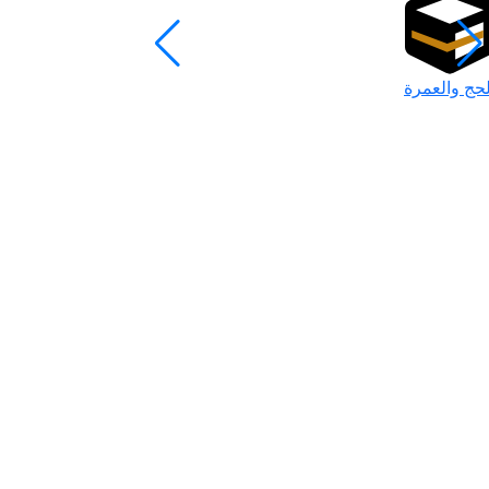
لحج والعمرة
رمضان