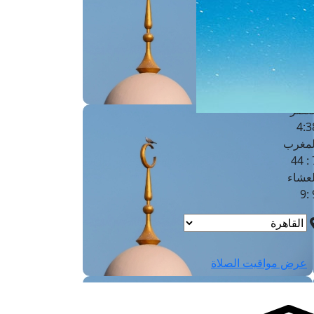
لفجر
4
لشروق
6
لظهر
1
لعصر
4:3
لمغرب
7 
لعشاء
9
عرض مواقيت الصلاة