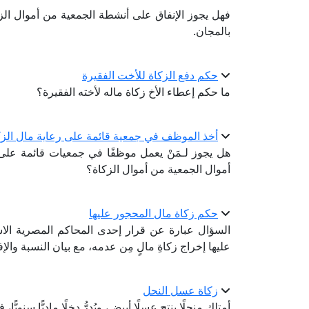
فهل يجوز الإنفاق على أنشطة الجمعية من أموال الزك
بالمجان.
حكم دفع الزكاة للأخت الفقيرة
ما حكم إعطاء الأخ زكاة ماله لأخته الفقيرة؟
أخذ الموظف في جمعية قائمة على رعاية مال الزكا
هل يجوز لـمَنْ يعمل موظفًا في جمعيات قائمة على جمع
أموال الجمعية من أموال الزكاة؟
حكم زكاة مال المحجور عليها
السؤال عبارة عن قرار إحدى المحاكم المصرية الاستع
عليها إخراج زكاةِ مالٍ مِن عدمه، مع بيان النسبة والإف
زكاة عسل النحل
أمتلك منحلًا ينتج عسلًا أبيض، ويُدِرُّ دخلًا ماديًّا سنويًّ