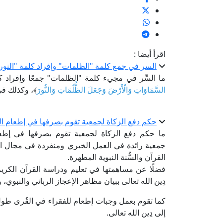
اقرأ أيضا :
السر في جمع كلمة "الظلمات" وإفراد كلمة "النور"
ما السِّر في مجيء كلمة "الظلمات" جمعًا وإفراد ك
السَّمَاوَاتِ وَالْأَرْضَ وَجَعَلَ الظُّلُمَاتِ وَالنُّورَ
﴾، وكذلك في
حكم دفع الزكاة لجمعية تقوم بصرفها في إطعام ال
ما حكم دفع الزكاة لجمعية تقوم بصرفها في إطعا
جمعية رائدة في العمل الخيري ومنفردة في مجال ال
القرآن والسُّنة النبوية المطهرة.
فضلًا عن مساهمتها في تعليم ودراسة القرآن الكريم
دِين الله تعالى ببيان مظاهر الإعجاز الرباني والنبوي، 
كما تقوم بعمل وجبات إطعام للفقراء في القُرى طول
إلى دِين الله تعالى.