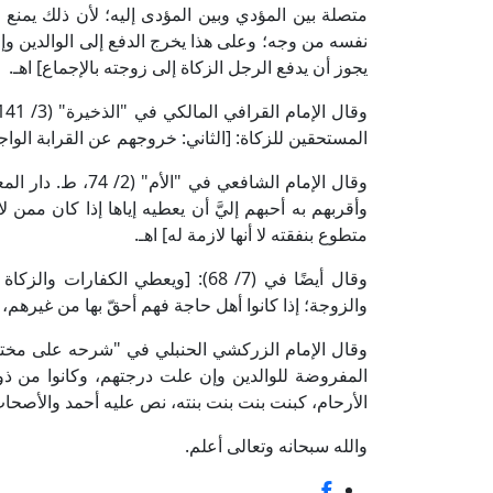
متصلة بين المؤدي وبين المؤدى إليه؛ لأن ذلك يمنع و
نفسه من وجه؛ وعلى هذا يخرج الدفع إلى الوالدين وإن 
يجوز أن يدفع الرجل الزكاة إلى زوجته بالإجماع] اهـ.
المستحقين للزكاة: [الثاني: خروجهم عن القرابة الواجب
وقال الإمام الشافع
وأقربهم به أحبهم إليَّ أن يعطيه إياها إذا كان ممن ل
متطوع بنفقته لا أنها لازمة له] اهـ.
وقال أيضًا في (7/ 68): [ويعطي الكف
والزوجة؛ إذا كانوا أهل حاجة فهم أحقّ بها من غيرهم،
المفروضة للوالدين وإن علت درجتهم، وكانوا من ذو
الأرحام، كبنت بنت بنت بنته، نص عليه أحمد والأصحاب] ا
والله سبحانه وتعالى أعلم.