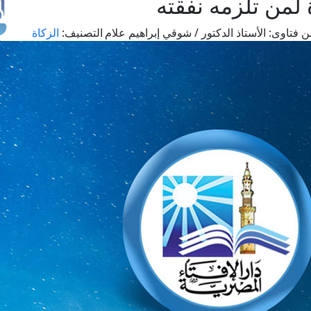
 لمن تلزمه نفقته
ن فتاوى:
الأستاذ الدكتور / شوقي إبراهيم علام
التصنيف:
الزكاة
طل
اس
حج
ال
م
الق