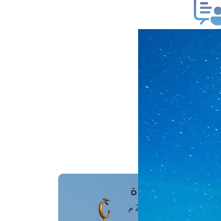
ب فتوى
تعلام عن فتوى
ز موعد
فتوى الهاتفية
َواقِيتُ الصَّـــلاة
اهرة · 07 أغسطس 2026 م