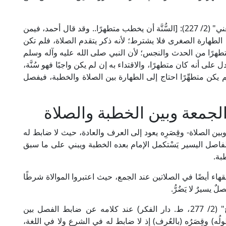
وقال الإمام موفق الدين ابن قُدَامَة الحنبلي في "المغني" (2/ 227): [السُّنَّة أن يخطب متطهرًا.. وقد قال أحمد، فيمن
لطهارة الصغرى فلا يشترط؛ لأنه ذكر يتقدم الصلاة، فلم تكن
طهرًا من الحدث والنجس؛ لأن النبي صلى الله عليه وآله وسلم
لى أنه كان متطهرًا، والاقتداء به إن لم يكن واجبًا فهو سُنَّة،
و لم يكن متطهِّرًا احتاج إلى الطهارة بين الصلاة والخطبة، فيفصل
جمعة وبين الخطبة والصلاة
ن الصلاة- وقِصَرِه يعود إلى العرف والعادة، حيث لا ضابط له
لفاصل اليسير يَسْتكمل الإمام بعده الخطبة ويبني على ما سبق
بة.
اء أيضًا في الصلاتين عند الجمع، حيث اعتبروا الموالاة شرطًا
يسيرٌ لا يَضُرُّ.
قال الإمام شمس الدين الرَّمْلِي في "نهاية المحتاج" (2/ 277، ط. دار الفكر) عند كلامه عن ضابط الفصل بين
ولُه) وقِصَرُه (بالعُرف) إذ لا ضابط له في الشرع ولا في اللغة،