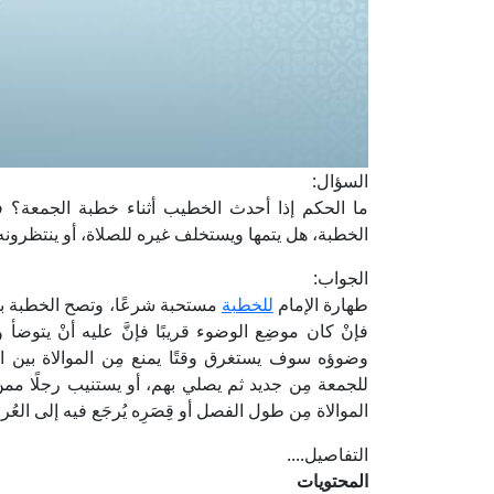
السؤال:
ما الحكم إذا أحدث الخطيب أثناء خطبة الجمعة؟ ف
الخطبة، هل يتمها ويستخلف غيره للصلاة، أو ينتظرونه
الجواب:
طهارة الإمام
للخطبة
مستحبة شرعًا، وتصح الخطبة بغي
فإنْ كان موضِع الوضوء قريبًا فإنَّ عليه أنْ يتوضأ
وضوؤه سوف يستغرق وقتًا يمنع مِن الموالاة بين الخطبة
للجمعة مِن جديد ثم يصلي بهم، أو يستنيب رجلًا مم
الموالاة مِن طول الفصل أو قِصَرِه يُرجَع فيه إلى العُر
التفاصيل....
المحتويات