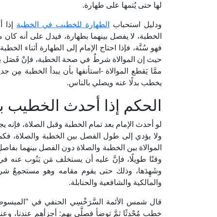
لها حتى يُتمها على طهارة.
ودليل استحباب
الطهارة للخطيب في الخطبة
إذا أ
الخطبة، لا يفصل بينهما بطهارة، فيدل على أنه كان مت
فهو سُنَّة، فإذا احتاج الإمام إلى الطهارة أثناء الخط
حيث إن الموالاة شرطٌ في صحة الخطبة، فإنْ فَصَل بعض
ممَّا يَقطع الموالاة -استأنفها بأن يبدأ الخطبة مِن
يخطب بدلًا عنه ويصلي بالناس.
الحكم إذا أحدث الخطيب بع
لو أحدث الإمام بعد تمام الخطبة وقبل الصلاة، فإنه يج
ولا يؤدي إلى طول الفصل بين الخطبة والصلاة، فكما
الموالاة بين الخطبة والصلاة دون الفصل بينهما بفاصلٍ
وقتًا طويلًا، فإنَّ عليه أن يستخلف مَن يَنُوب عنه 
وشَهِدَها، وذلك حتى يقوم مقامه وهو مستجمِعٌ شرائ
والمالكية والشافعية والحنابلة.
خطب مُحْدِثًا ثمَّ توضأ فصلَّى بهم: أجزأهم عندنا، وع