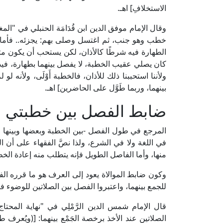
الاستخلافِ] اهـ.
خطب وهو جنب، ثم اغتسل وصلى بهم: يجزئه.. فأما ا
الطهارة فيه شرطًا كالأذان، لكن يستحب أن يكون مت
كان يصلي عقيب الخطبة، لا يفصل بينهما بطهارة، فيدل ع
ولأننا استحببنا ذلك للأذان، فالخطبة أَوْلَى، ولأنه ل
بينهما، وربما طَوَّل على الحاضرين] اهـ.
ضابط الفصل بين خطبتي ال
المرجع في طول الفصل -بين الخطبة وبعضها وبينها وبي
في اللغة ولا في الشرع، ولذا نصَّ الفقهاء على أن ا
منها، وأما الفاصل الطويل فإنه يتطلب منه إعادة الخط
وكون ضابط الموالاة يعود إلى العرف هو ما قرره الفقه
للجمع بينهما، واعتبروا الفصل بين الصلاتين للوضوء فصلٌ 
الصلاتين عند الأخذ برخصة الجَمْعِ بينهما: [(ويُعرف ط