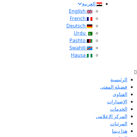
العربية
English
French
Deutsch
Urdu
Pashto
Swahili
Hausa
الرئيسية
فضيلة المفتى
الفتاوى
الإصدارات
الخدمات
المركز الإعلامى
المرئيات
هذا ديننا