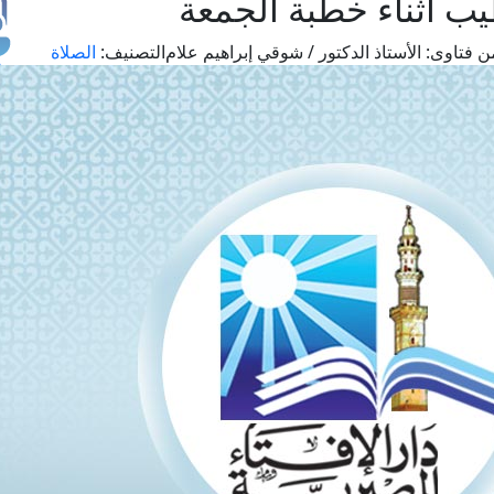
يب أثناء خطبة الجمعة
ن فتاوى:
الأستاذ الدكتور / شوقي إبراهيم علام
التصنيف:
الصلاة
طل
اس
حج
ال
م
الق