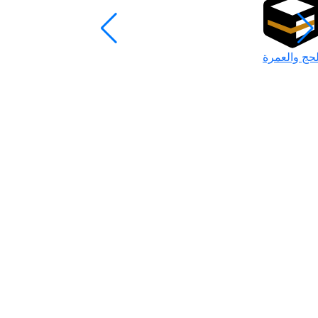
لحج والعمرة
رمضان