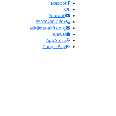
Facebook
X
Youtube
+20 2 25970400
ask@dar-alifta.org
huawei
App Store
Google Play