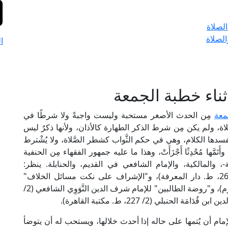
لصلاة
لصلاة
ا
ناء خطبة الجمعة
معة
مِن الحدث الأصغر مستحبة وليست واجبةً ولا شرطًا في
اة، ولم يكن مِن شرط الذكر الطهارة كالأذان، ولأنها ذكرٌ ليس
فسدها الكلام، وهي في حكم الثَّواب كشطر الصَّلاة، ولا يُشْترط
مَّها مُحْدِثًا أَجْزَأَتْ، وهذا ما عليه جمهور الفقهاء مِن الحنفية
والمالكية، والإمام الشافعي في القديم، والحنابلة. ينظر:
"المبسوط" لشمس الأئمة السَّرَخْسِي الحنفي (2/ 26، ط. دار المعرفة)، و"الإشراف على نكت مسائل الخلاف"
للقاضي عبد الوَهَّاب المالكي (1/ 332، ط. دار ابن حزم)، و"روضة الطالبين" للإمام شرف الدين النَّوَوِي الشافعي (2/
لإمام أن يُتمها على حاله إذا أحدث خلالها، ويستحب له أن يتوضأ