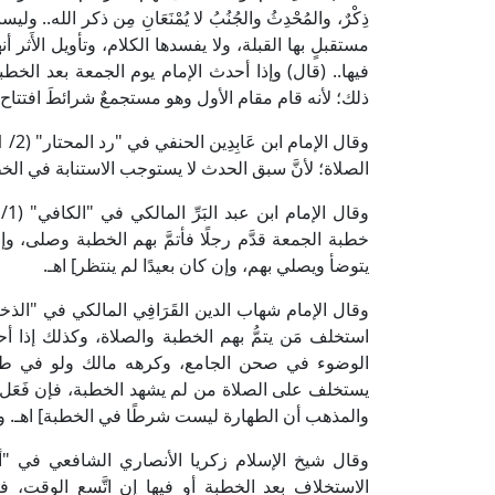
ذِكْرٌ، والمُحْدِثُ والجُنُبُ لا يُمْنَعَانِ مِن ذكر الله..
مستقبلٍ بها القبلة، ولا يفسدها الكلام، وتأويل الأَثر 
فيها.. (قال) وإذا أحدث الإمام يوم الجمعة بعد الخطب
ذلك؛ لأنه قام مقام الأول وهو مستجمعٌ شرائطَ افتتاح 
الصلاة؛ لأنَّ سبق الحدث لا يستوجب الاستنابة في الخ
خطبة الجمعة قدَّم رجلًا فأتمَّ بهم الخطبة وصلى، وإن
يتوضأ ويصلي بهم، وإن كان بعيدًا لم ينتظر] اهـ.
استخلف مَن يتمُّ بهم الخطبة والصلاة، وكذلك إذا 
الوضوء في صحن الجامع، وكرهه مالك ولو في طست
يستخلف على الصلاة من لم يشهد الخطبة، فإن فَعَل 
والمذهب أن الطهارة ليست شرطًا في الخطبة] اهـ. وال
الاستخلاف بعد الخطبة أو فيها إن اتَّسع الوقت، ف