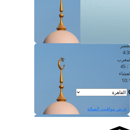
لفجر
4
لشروق
6
لظهر
1
لعصر
4:3
لمغرب
7 
لعشاء
9
عرض مواقيت الصلاة