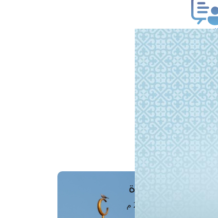
ب فتوى
تعلام عن فتوى
ز موعد
فتوى الهاتفية
َواقِيتُ الصَّـــلاة
اهرة · 06 أغسطس 2026 م