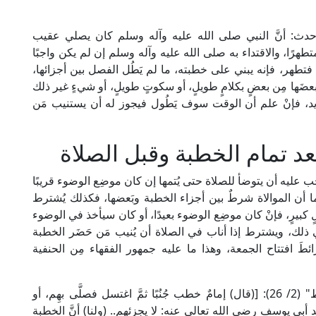
حدث: أنَّ النبي صلى الله عليه وآله وسلم كان يصلي عقيب
طهرًا، والاقتداء به صلى الله عليه وآله وسلم إن لم يكن واجبًا
بة فتطهر، فإنه يبني على خطبته، ما لم يَطُل الفصل بين أجزائها،
َها مِن بعضٍ بكلامٍ طويلٍ، أو سكوتٍ طويلٍ، أو شيءٍ غير ذلك
 جديد، فإنْ علم أن الوقت سوف يَطُول فيجوز له أن يستنيب مَن
د تمام الخطبة وقبل الصلاة
ب عليه أن يتوضأ للصلاة حتى يُتمها إن كان موضِع الوضوء قريبًا
 أن الموالاة شرطٌ بين أجزاء الخطبة وبَعضها، فكذلك يُشترط
 كبيرٍ، فإنْ كان موضِع الوضوء بعيدًا، أو كان سيأخذ في الوضوء
في ذلك، ويشترط إذا أناب في الصلاة أن يُنيب مَن حَضَر الخطبة
طَ افتتاح الجمعة، وهذا ما عليه جمهور الفقهاء مِن الحنفية
قال شمس الأئمة السَّرَخْسِي الحنفي في "المبسوط" (2/ 26): [(قال) إمامٌ خطب جُنُبًا ثمَّ اغتسل فصلَّى بهِم، أو
ند أبي يوسف رضي الله تعالى عنه: لا يجزئهم.. (ولنا) أنَّ الخطبة