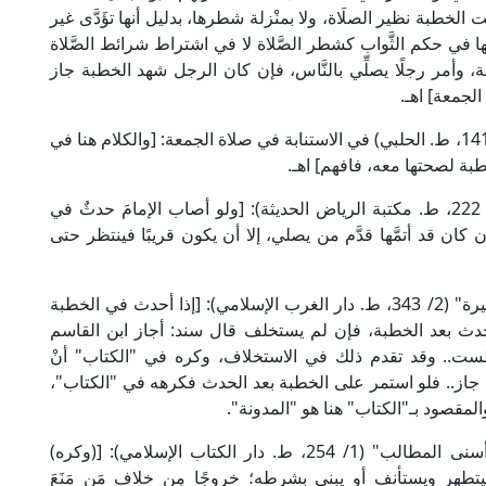
 وليست الخطبة نظير الصلَاة، ولا بمنْزلة شطرها، بدليل أنها تؤَدَّى غير
أنها في حكم الثَّواب كشطر الصَّلاة لا في اشتراط شرائط الصَّلاة
ة، وأمر رجلًا يصلِّي بالنَّاس، فإن كان الرجل شهد الخطبة جاز
الجمعة] اهـ.
وقال الإمام ابن عَابِدِين الحنفي في "رد المحتار" (2/ 141، ط. الحلبي) في الاستنابة في صلاة الجمعة: [والكلام هنا في
طبة لصحتها معه، فافهم] اهـ.
وقال الإمام ابن عبد البَرِّ المالكي في "الكافي" (1/ 222، ط. مكتبة الرياض الحديثة): [ولو أصاب الإمامَ حدثٌ في
 كان قد أتمَّها قدَّم من يصلي، إلا أن يكون قريبًا فينتظر حتى
وقال الإمام شهاب الدين القَرَافِي المالكي في "الذخيرة" (2/ 343، ط. دار الغرب الإسلامي): [إذا أحدث في الخطبة
أحدث بعد الخطبة، فإن لم يستخلف قال سند: أجاز ابن القاسم
.. وقد تقدم ذلك في الاستخلاف، وكره في "الكتاب" أنْ
جاز.. فلو استمر على الخطبة بعد الحدث فكرهه في "الكتاب"،
مقصود بـ"الكتاب" هنا هو "المدونة".
وقال شيخ الإسلام زكريا الأنصاري الشافعي في "أسنى المطالب" (1/ 254، ط. دار الكتاب الإسلامي): [(وكره)
يتطهر ويستأنف أو يبني بشرطه؛ خروجًا مِن خلاف مَن مَنَعَ