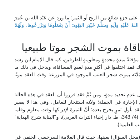
جزءٍ شائعٍ من الربح أو الثمر: ما ورد عن عَبْدِ اللهِ بن عُمَرَ
عَلَيْهِ وَآلِهِ وَسَلَّمَ خَيْبَرَ اليَهُودَ: أَنْ يَعْمَلُوهَا وَيَزْرَعُوهَا، وَلَهُمْ
قاة بموت الشجر موتا طبيعيا
قتةً بمدةٍ محددةٍ ومعلومةٍ للطرفين، كما قال الإمام ابن رشد
ر الحديث)، ومع ذلك فقد اختلفوا في أكثرِ مدةٍ لعقدِ المساقاة، ويدخل في ذلك ما
دَّتَه بموت شجر العنب الموجود في المزرعة وقتَ العقد موتًا
م تحديد مدةٍ، ومن ثَمَّ فقد قرروا أن العقد في هذه الحالة
الإجارة في الجملة؛ ولأنه استئجار للعامل، وفي هذا لا يصير
قد بأولِ ثمرٍ يخرج بعده: أنَّ الثمرةَ لإدراكها وقت معلوم وقلما
يتفاوت؛ كما في "الهداية" للإمام الميرغيناني الحنفي (4/ 343، ط. دار إحياء التراث العربي)، و"البناية شرح الهداية"
 (محل السؤال) بعينها، حيث قال العلامة السرخسي الحنفي في