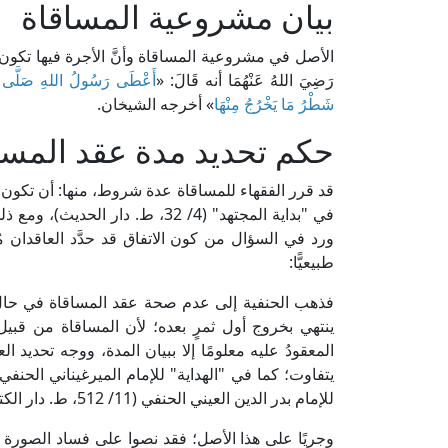
بيان مشروعية المساقاة
الأصل في مشروعية المساقاة وأنَّ الأجرة فيها تكون على 
رَضِيَ اللهُ عَنْهُمَا أنه قَالَ: «
أَعْطَى رَسُولُ اللهِ صَلَّى اللهُ 
شَطْرُ مَا يَخْرُجُ مِنْهَا
» أخرجه الشيخان.
حكم تحديد مدة عقد المسا
قد قرر الفقهاء للمساقاة عدة شروط، منها: أن تكون مؤ
في "بداية المجتهد" (4/ 32، ط. دا
ورد في السؤال من كون الاتفاق قد حدَّد العاقدان مُ
طبيعيًّا:
فذهب الحنفية إلى عدم صحة عقد المساقاة في حال عد
ينتهي بخروج أول ثمرٍ بعده؛ لأن المساقاة من قبيل 
المعقودُ عليه معلومًا إلا ببيان المدة، ووجه تحديد الع
للإمام بدر الدين العيني الحنفي (11/ 512، ط. دار الكتب العلمية).
وجريًا على هذا الأصل؛ فقد نصوا على فساد الصورة