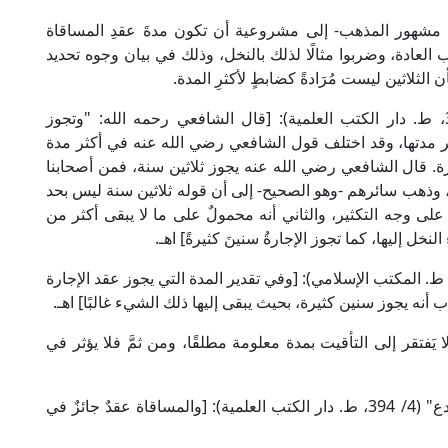
في مشهور المذهب- إلى مشروعية أن تكون مدةَ عقدِ المساقاة
لعادة، وضربوا مثالًا لذلك بالنخل، وذلك في بيان وجوه تحديد
 الثلاثين ليست مُرَادةً كضابطٍ لأكثرِ المدة.
قال الإمام الماوردي في "الحاوي الكبير" (7/ 364، ط. دار الكتب العلمية): [قال الشافعي رحمه الله: "وتجوز
كثر مدتها، وقد اختلف قول الشافعي رضي الله عنه في أكثر مدة
يرة. قال الشافعي رضي الله عنه يجوز ثلاثين سنة، فمن أصحابنا
امه، وذهب سائرهم -وهو الصحيح- إلى أن قوله ثلاثين سنة ليس بحد
ًا على وجه التكثير، والثاني أنه محمولٌ على ما لا يبقى أكثر من
النخل إليها، كما تجوز الإجارةُ سنينَ كثيرةً] اهـ.
ال الإمام النووي الشافعي في "الروضة" (5/ 196، ط. المكتب الإسلامي): [وفي تقدير المدة التي يجوز عقد الإجارة
 أنه يجوز سنين كثيرة، بحيث يبقى إليها ذلك الشيء غالبًا] اهـ.
ا يَفتقر إلى التأقيت بمدة معلومة مطلقًا، ومن ثمَّ فلا يؤثر في
قال العلامة برهان الدين ابن مفلح الحنبلي في "المبدع" (4/ 394، ط. دار الكتب العلمية): [والمساقاة عقدٌ جائزٌ في