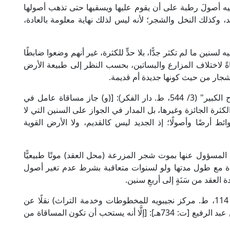
): [ولو دفع إليه أصولَ رطبة على أن يقوم عليها ويسقيها حتى تذهب أصولها
، وكذلك النخل والشجر؛ لأنه ليس لذلك نهاية معلومة بالعادة،
لسنين ما لم تكثر جدًّا، بلا حدٍّ للكثرة، غير أنهم وضعوا ضابطًا
ً لاختلاف المزارع والبساتين، بحسب النظر إلى طبيعة الأرض
جار من حيث كونها جديدة أم قديمة.
قال العلامة أبو البركات الدردير المالكي في "الشرح الكبير" (3/ 544، ط. دار الفكر): [(و) جاز مساقاة عامل في
 الكثرة الجائزة وغيرها، بل المدار في الجواز على السنين التي لا
ئط أرضًا وأصولًا؛ إذ الجديد ليس كالقديم، ولا الأرض القوية
المسؤول عنها بموت شجر المزرعة (محل العقد) موتًا طبيعيًّا
ة مع طول مدتها ولو لسنوات متعاقبة بشرط عدم تغير أصول
عقد من سَنَةٍ إلى أربعِ سنين.
قال الإمام ابن الحاجب المالكي في "التوضيح" (7/ 114، ط. مركز نجيبويه للمخطوطات وخدمة التراث) نقلًا عن
صاحب "معين الحكام" الإمام القاضي أبي إسحاق بن عبد الرفيع [ت: 734هـ]: [إلَّا أنه يستحب أن تكون المساقاة من