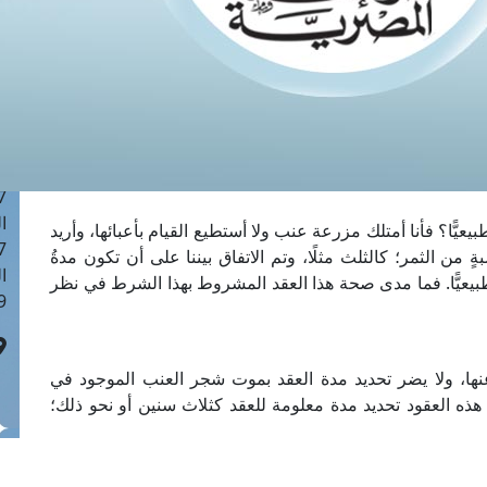
ا
 :42
ا
 :18
ا
 : 1
ا
7
ا
يًّا؟ فأنا أمتلك مزرعة عنب ولا أستطيع القيام بأعبائها، وأريد
: 43
ٍ من الثمر؛ كالثلث مثلًا، وتم الاتفاق بيننا على أن تكون مدةُ
ا
ًا طبيعيًّا. فما مدى صحة هذا العقد المشروط بهذا الشرط في نظر
 :8
عنها، ولا يضر تحديد مدة العقد بموت شجر العنب الموجود في
ل هذه العقود تحديد مدة معلومة للعقد كثلاث سنين أو نحو ذلك؛