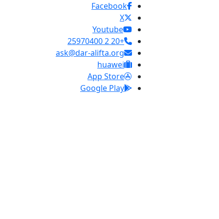
Facebook
X
Youtube
+20 2 25970400
ask@dar-alifta.org
huawei
App Store
Google Play