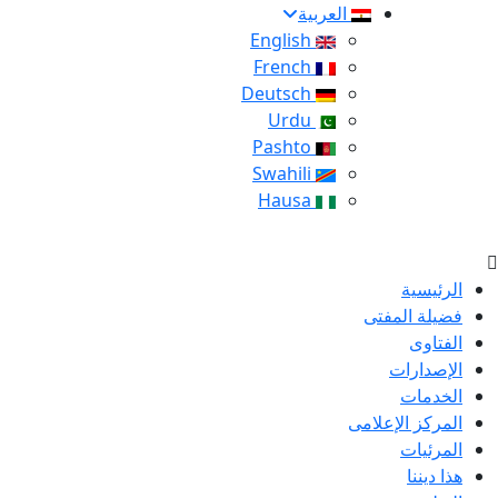
العربية
English
French
Deutsch
Urdu
Pashto
Swahili
Hausa
الرئيسية
فضيلة المفتى
الفتاوى
الإصدارات
الخدمات
المركز الإعلامى
المرئيات
هذا ديننا