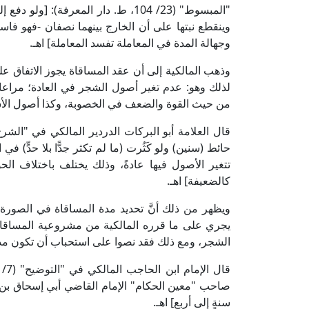
"المبسوط" (23/ 104، ط. دار المعرفة
وينقطع نبتها على أن الخارج بينهما نصفان -فهو فاسد
وجهالة المدة في المعاملة تفسد المعاملة] اهـ.
وذهب المالكية إلى أن عقد المساقاة يجوز الاتفاق عليه 
لذلك وهو: عدم تغير أصول الشجر في العادة؛ مراعاة
من حيث القوة والضعف في الخصوبة، وكذا أصول الأش
حائط (سنين) ولو كَثُرت (ما لم تكثر جدًّا بلا حدٍّ) في
تتغير الأصول فيها عادةً، وذلك يختلف باختلاف الحوا
كالضعيفة] اهـ.
ويظهر من ذلك أنَّ تحديد مدة المساقاة في الصورة 
يجري على ما قرره المالكية من مشروعية المساقا
الشجر، ومع ذلك فقد نصوا على استحباب أن تكون مدة ال
سنةٍ إلى أربع] اهـ.