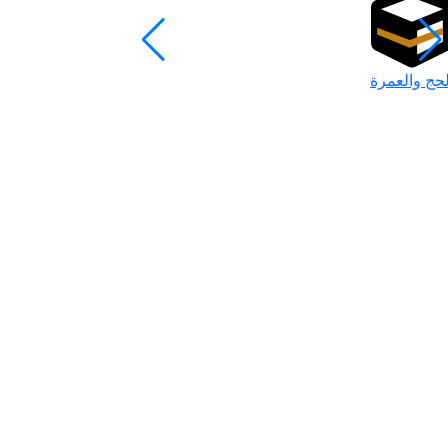
لحج والعمرة
رمضان