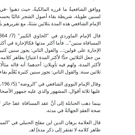
ووافق الشافعيةُ ما قرره المالكيةُ، حيث ذهبوا -
لسنين طويلة، شريطة بقاء أصول الشجر غالبًا بحسب ا
الإمام الشافعي هذه المدة بثلاثين سَنَةً، مع تقريرهم بأن
المساقاة سنين"... فأما أكثر مدتها فكالإجارة في أ
الإجارة على قولين:... والقول الثاني: يجوز سنين كث
من جعل الثلاثين حدًّا لأكثر المدة اعتبارًا بظاهر كل
لأكثر المدة، ولهم فيه تأويلان: أحدهما: أنه قاله مثال
ثلاثين سنة. والقول الثاني: تجوز سنين كثيرة يُعْلَم بقاء 
وق
عليها ثلاثة أقوال، المشهور والذي عليه جمهور الأصحاب
بينما ذهب الحنابلة إلى أنَّ عقد المساقاة عقدٌ جائز ل
صحة العقدِ الجهالةُ في مدته.
ظاهر كلامه لا تفتقر إلى ذكر مدة] اهـ.