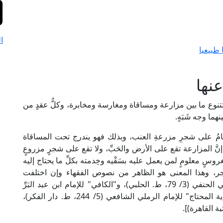
ا
طبيعيا
نها
 تتنوع ما بين مزارعة ومساقاة ومغارسة ومخابرة، وكلُّ عقدٍ من
ما وجه شَبَهٍ.
قيامُ على شجرِ مزرعةِ العنب، وبذلك فهو يندرج تحت المساقاة
نَّ المزارعة تقع على الأرض والحَبِّ، ولا تقع على شجرٍ مزروعٍ
روسٍ معلومٍ لمن يعمل عليه بسَقْيه وخِدمته بكلِّ ما يحتاج إليه
جر، وهذا المعنى هو الظاهر من نصوص الفقهاء وإن اختلفت
ألفاظهم. ينظر: "الاختيار" للإمام ابن مودود الموصلي الحنفي (3/ 79، ط. الحلبي)، و"الكافي" للإمام ابن عبد البَرِّ
المالكي (2/ 766، ط. مكتبة الرياض الحديثة)، و"نهاية المحتاج" للإمام الرملي الشافعي (5/ 244، ط. دار الفكر)،