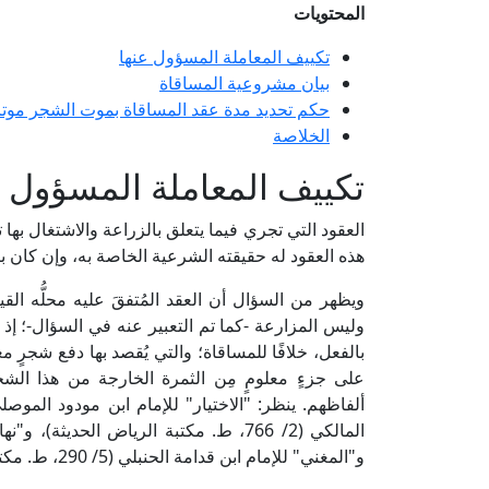
المحتويات
تكييف المعاملة المسؤول عنها
بيان مشروعية المساقاة
حكم تحديد مدة عقد المساقاة بموت الشجر موتا 
الخلاصة
تكييف المعاملة المسؤول ع
العقود التي تجري فيما يتعلق بالزراعة والاشتغال بها
هذه العقود له حقيقته الشرعية الخاصة به، وإن كان بينه
ويظهر من السؤال أن العقد المُتفقَ عليه محلُّه ال
وليس المزارعة -كما تم التعبير عنه في السؤال-؛ إذ إ
بالفعل، خلافًا للمساقاة؛ والتي يُقصد بها دفع شجرٍ مغ
على جزءٍ معلومٍ مِن الثمرة الخارجة من هذا الش
و"المغني" للإمام ابن قدامة الحنبلي (5/ 290، ط. مكتبة القاهرة)].