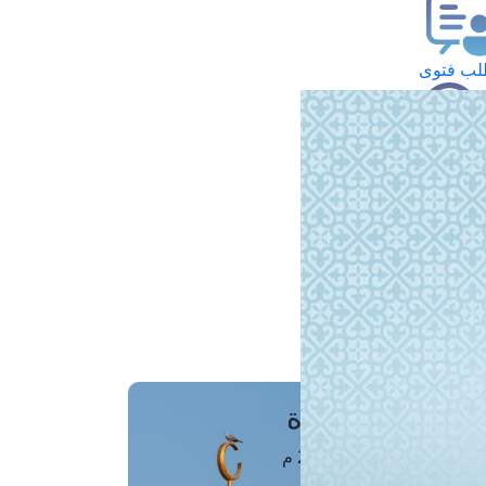
ب فتوى
تعلام عن فتوى
ز موعد
فتوى الهاتفية
َواقِيتُ الصَّـــلاة
اهرة · 08 أغسطس 2026 م