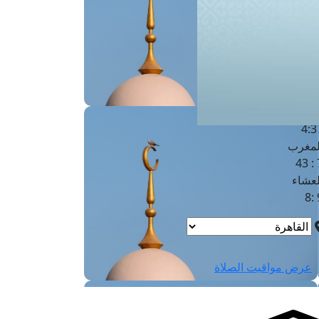
لفجر
4
لشروق
6
لظهر
1
لعصر
4:3
لمغرب
7 
لعشاء
9
عرض مواقيت الصلاة