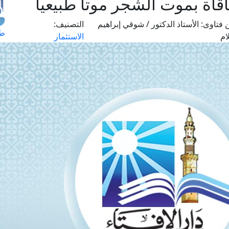
قاة بموت الشجر موتا طبيعيا
 فتاوى:
الأستاذ الدكتور / شوقي إبراهيم
التصنيف:
طل
ام
الاستثمار
اس
حج
ال
م
الق