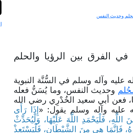
الحلم وحديث النفس
ا
 في الفرق بين الرؤيا والحلم
 عليه وآله وسلم في السُّنَّة النبوية
حُلم
وحديث النفس، وما يُسَنُّ فعله
ا، فعن أبي سعيد الخُدْرِي رضي الله
ه عليه وآله وسلم يقول: «
إِذَا رَأَى
َ اللَّهِ، فَلْيَحْمَدِ اللَّهَ عَلَيْهَا، وَلْيُحَدِّثْ
ْرَهُ، فَإِنَّمَا هي مِنَ الشَّيْطَانِ، فَلْيَسْتَعِذْ