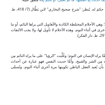
فالحديث دالٌّ بنصه على أنَّ ما لم يَنْطِق به اللسانُ لا حكمَ له. يُنظر: "شرح صحيح البخاري" لابن بَطَّال (7/ 418، ط.
هي الأحلام المختلطة الكاذبة والأهاويل التي يراها النائم، أو ما
ى في أثناء النوم، وهذه الأحلام لا تأويل لها، ولا يجب الالتفات
 يراه الإنسان في النوم؛ وغُلِّبت "الرؤيا" على ما يراه النائم مِن
اه مِن الشر والقبيح، وأَمَّا حديث النفس فهو عبارة عن أحداث
يُعيد العقل الباطن تكوينها مرة أخرى أثناء النوم، وتُسمَّى