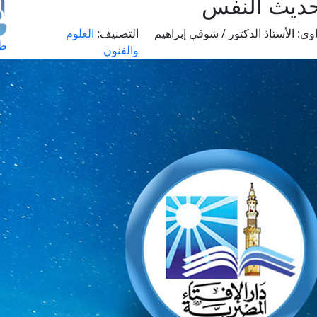
وحديث النفس
وى:
الأستاذ الدكتور / شوقي إبراهيم
التصنيف:
العلوم
طل
والفنون
اس
حج
ال
م
الق