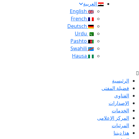
العربية
English
French
Deutsch
Urdu
Pashto
Swahili
Hausa
الرئيسية
فضيلة المفتى
الفتاوى
الإصدارات
الخدمات
المركز الإعلامى
المرئيات
هذا ديننا