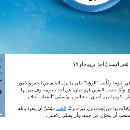
ا
 :41
ا
 :17
ا
 : 1
ا
8
ا
ِر الإنسانُ أحدًا برؤياه أو لا؟
: 44
ا
 :9
في النوم؛ وغُلِّبت "الرؤيا" على ما يراه النائم مِن الخير والأمور
بيح، وأَمَّا حديث النفس فهو عبارة عن أحداث ومخاوف يمر بها
ن تكوينها مرة أخرى أثناء النوم، وتُسمَّى "أضغاث أحلام".
ُحَدِّث بها مَن يُحِب دون غيره. وأمَّا
الحُلم
فيُسَنُّ أن يتعوذ بالله
كما يستحب أن يتحوَّل عن جنبه، وأن يصلي ركعتين.