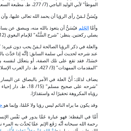
الموطأ" لأبي الوليد الباجي (7/ 277، ط. مطبعة السعادة).
ويُسَنُّ لـمَنْ رأى الرؤيا أن يحمد الله تعالى عليها، وأن ي
وأمَّا
الحُلم
فيُسَنُّ أن يتعوذ بالله منه، ويبصق عن يساره ث
يصلي ركعتين. ينظر: "شرح السُّنَّة" للإمام البغوي (12/ 206، ط. المكتب الإسلامي).
عند شرحه لحديث أبي سلمة السابق: [أنَّه إذا حَدَّث بالرؤيا 
حَسَدًا، فقد تقع على تلك الصفة، أو يتعجَّل لنفسه مِ
"المقدمات الممهدات" (3/ 427، ط. دار الغرب الإسلامي).
يضاف لذلك: أَنَّ العلة في الأمر بالبصاق عن اليسار
"شرحه على صحيح مسلم" (
رؤياه المكروهة تحقيرًا له واستقذارًا.
وقد يكون ما يراه النائم ليس رؤيا ولا حُلمًا، وإنما هو
حد
أَمَّا في اليقظة: فهو عبارة عَمَّا يدور في نَفْس ا
رحمة الله سبحانه أنَّه رَفَع الإثم عمَّا يُحدِّث به 
الله عليه وآله وسلم: «
إِنَّ اللهَ عَزَّ وَجَلَّ تَجَاوَزَ لِأُمَّتِي عَم