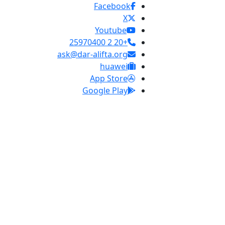
Facebook
X
Youtube
+20 2 25970400
ask@dar-alifta.org
huawei
App Store
Google Play