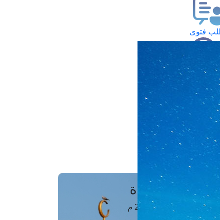
ب فتوى
تعلام عن فتوى
ز موعد
فتوى الهاتفية
َواقِيتُ الصَّـــلاة
اهرة · 07 أغسطس 2026 م