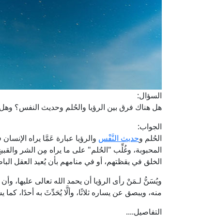
السؤال:
هل هناك فرق بين الرؤيا والحُلم وحديث النفس؟ وهل يُخْب
الجواب:
الحُلم و
حديث النَّفْس
والرؤيا عبارة عَمَّا يراه الإنسان 
المحبوبة، وغُلِّب "الحُلم" على ما يراه مِن الشر والق
الخلق في يقظتهم، أو في منامهم بأن يُعيد العقل الباط
ويُسَنُّ لـمَنْ رأى الرؤيا أن يحمد الله تعالى عليها، وأن ي
منه، ويبصق عن يساره ثلاثًا، وألَّا يُحَدِّثَ به أحدًا، 
التفاصيل....