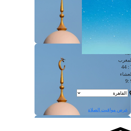
لفجر
4
لشروق
6
لظهر
1
لعصر
4:3
لمغرب
7 
لعشاء
9
عرض مواقيت الصلاة