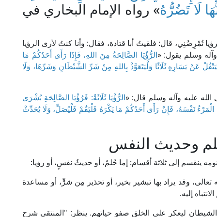
هَا لَا تَضُرُّهُ
» رواه الإمام البخاري في
تُمْرِضُنِي، قال: فلقيتُ أبا قتادة، فقال: وأنا كنتُ لأرى الرؤيا
وآله وسلم يقول: «
الرُّؤْيَا الصَّالِحَةُ مِنَ اللهِ، فَإِذَا رَأَى أَحَدُكُمْ مَا
يَتْفُلْ عَنْ يَسَارِهِ ثَلَاثًا وَلْيَتَعَوَّذْ بِاللهِ مِنْ شَرِّ الشَّيْطَانِ وَشَرِّهَا، وَلَا
ى الله عليه وآله وسلم قال: «
الرُّؤْيَا ثَلَاثَةٌ: فَرُؤْيَا الصَّالِحَةِ بُشْرَى
لْمَرْءُ نَفْسَهُ، فَإِنْ رَأَى أَحَدُكُمْ مَا يَكْرَهُ فَلْيَقُمْ فَلْيُصَلِّ، وَلَا يُحَدِّثْ
لحلم وحديث النفس
ومه ينقسم إلى ثلاثة أقسام: إما حُلمٌ، أو حديثُ نفسٍ، أو رؤيا:
ه تعالى، وقد يراد بها تبشير بخير، أو تحذير مِن شرٍّ، أو مساعدة
انتباه إليه.
ن الشيطان ليعكر على الخلق صفو حياتهم. ينظر: "المنتقى شرح