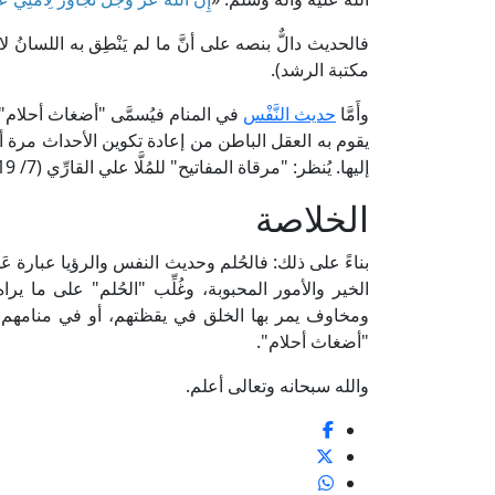
مكتبة الرشد).
وأَمَّا
حديث النَّفْس
في المنام فيُسمَّى "أضغاث أحلام": و
يقوم به العقل الباطن من إعادة تكوين الأحداث مرة أخر
إليها. يُنظر: "مرقاة المفاتيح" للمُلَّا علي القارِّي (7/ 2919، ط. دار الفكر).
الخلاصة
بناءً على ذلك: فالحُلم وحديث النفس والرؤيا عبارة عَمَّا
الخير والأمور المحبوبة، وغُلِّب "الحُلم" على ما ير
ومخاوف يمر بها الخلق في يقظتهم، أو في منامهم بأن 
"أضغاث أحلام".
والله سبحانه وتعالى أعلم.