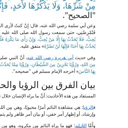
مِنْ شَرِّهَا، وَلَا يَذْكُرْهَا لأَحَدٍ، فَإِنَّ
"الصحيح".
وعن أبي سلمة رضي الله عنه، قال: إِنْ كنتُ لأرى الرؤيا 
فَتُمْرِضُنِي، حتى سمعت رسول الله صلى الله عليه 
يُحِبُّ، فَلَا يُحَدِّثْ بِهَا إِلَّا مَنْ يُحِبُّ، وَإِنْ رَأَى مَا يَكْرَهُ فَلْ
يُحَدِّثْ بِهَا أَحَدًا فَإِنَّهَا لَنْ تَضُرَّهُ
» متفق عليه.
وفي حديث
أبي هريرة رضي الله عنه
، أنَّ النبي صل
مِنَ اللهِ، وَرُؤْيَا تَحْزِينٌ مِنَ الشَّيْطَانِ، وَرُؤْيَا مِمَّا يُحَدِّثُ ا
بِهَا النَّاسَ
» أخرجه الإمام مسلم في "صحيحه".
بيان الفرق بين الرؤيا وا
المستفاد مِن هذه الأحاديث: أنَّ ما يراه الإنسان خلال ن
ف
الرؤيا
: هي مشاهدة النائم أمرًا محبوبًا، وهي مِن الل
وإرشاد، أو إظهار أمر خفي، أو بيان أمر ظاهر ولم يتم ال
وأَمَّا
الحُـلم
: فهو ما يراه النائم مِن مكروه، وهو مِ