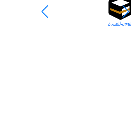
لحج والعمرة
رمضان