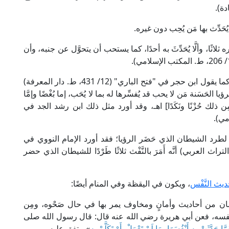
ُحَدِّث بها مَن يُحِب دون غيره.
لاثًا، وألَّا يُحَدِّثَ به أحدًا، كما يستحب أن يتحوَّل عن جنبه، وأن
والعلة في ذكر الرؤيا الصالحة لـمَنْ يحب دون غيره؛ كما يقول ابن حجر في "فتح الباري" (12/ 431، ط. دار المعرفة)
الحَسَنة مَن لا يحب قد يُفسِّرها له بما لا يُحَب، إما بُغْضًا وإمَّا
ن ذلك حُزْنًا ونَكَدًا] اهـ، وقد أورد مثل ذلك ابن رشد الجد في
 لطرد الشيطان الذي حَضَر الرؤيا؛ فقد أورد الإمام النووي في
15/ 18، ط. دار إحياء التراث العربي) أنَّه أَمَرَ بالنَّفْث ثلاثًا طَرْدًا للشيطان الذي حضر
يث النَّفْس
، ويكون في اليقظة وفي المنام أيضًا:
لإنسان من أحاديث وأمانٍ ومخاوف يمر بها في حال صَحْوه، ومِن
المرء نفسه، فعن أبي هريرة رضي الله عنه قال: قال رسول الله صلى
َّا حَدَّثَتْ بِهِ أَنْفُسَهَا، مَا لَمْ تَعْمَلْ، أَوْ تَكَلَّمْ بِهِ
» متفق عليه.