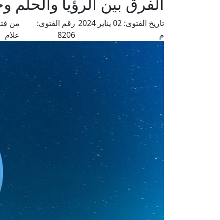
الفرق بين الرؤيا والحلم 
تاريخ الفتوى:
02 يناير 2024
رقم الفتوى:
من فتا
م
8206
علام