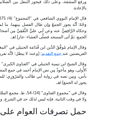
ورفع المشقة، وعلى ذلك فيجوز التنفل بين الصلاتين، 
بالإعادة.
قال الإمام النووي الشافعي في "المجموع" (4/ 375) في بيان حكم الموالاة بين الصلاتين عند
وَجْهٌ: أنَّه يجوز الجمعُ وإن طال الفصل بينهما، ما لم 
وحكاه الرَّافِعِيُّ عنه وعن أبي عليٍّ الثَّقَفِيِّ مِن أ
الجمع، ثمَّ أتى المسجد فصلَّى العشاء -جاز] اهـ.
الفريضتين عند
جمع التقديم
: [وعنه: لا يبطل؛ لأنَّه تف
الأُولى، وهو مأخوذٌ مِن نص الإمام أحمد في جمع الم
بأس، ومِن نصه في رواية أبي طالب والمَرْوَزِي: ل
يجوز له الجمع] اهـ.
وقال في "مجموع الفتاوى
ولا في وقت الثانية، فإنه ليس لذلك حد في الشرع، و
حمل تصرفات العوام على 