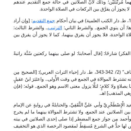
ا مُرتَّبَتَيْن؛ وذلك لأنَّ الصلاتين في حالة جمع التقديم عندهم
ا لا يجوز أن يفرَّق بين الركعات في الصلاة الواحدة.
جمع التقديم
: [وإن أراد
دها: أن ينوي الجمع.. والشرط الثاني:
الترتيب
.. والشرط الثالث:
صَّلاة الواحدة، فلا يجوز أن يفرق بينهما، كما لا يجوز أن يفرق بين
ووي في "المجموع" (4/ 375، ط. دار الفكر) شارحًا: [قال أصحابنا: لو صلى بينهما ركعتين سُنَّة راتبةً
وقال الإمام علاء الدين المَرْدَاوِي الحنبلي في "الإنصاف" (2/ 342-343، ط. دار إحياء التراث العربي): [الصحيح مِن
شترط الموالاة في الجمع في وقت الأُولى.. واعتَبَرَ ابنُ عقيلٍ
 بصلاةٍ ولا كلامٍ؛ لئلَّا يزول معنى الاسم وهو الجمع.. قوله: (فإن
 وهي المذهب] اهـ.
صْطَخْرِيِّ وأبي عليٍّ الثَّقَفِيِّ، والحنابلةُ في روايةٍ عن الإمام
بين الصلاتين عند الجمع، ولا تشترط الموالاة بينهما ما لم يخرج
عي وأحمد مِن جواز جمع المضطر إذا صلى إحدى الصلاتين في بيته
س لها حدٌّ في الشرع مُسقِطٌ لمقصود الرخصة الذي هو التخفيف