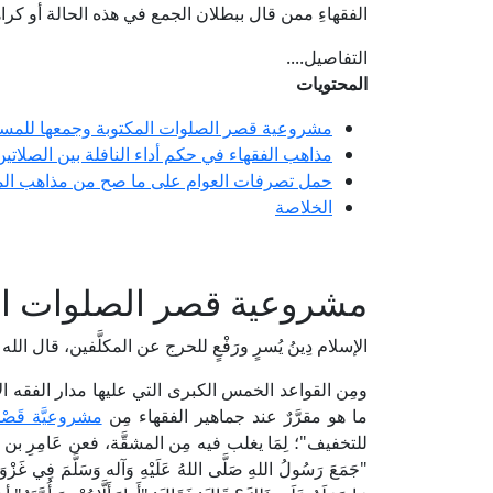
الفقهاءِ ممن قال ببطلان الجمع في هذه الحالة أو كراه
التفاصيل....
المحتويات
مشروعية قصر الصلوات المكتوبة وجمعها للمس
مذاهب الفقهاء في حكم أداء النافلة بين الصلاتين
حمل تصرفات العوام على ما صح من مذاهب الم
الخلاصة
مشروعية قصر الصلوات ال
الإسلام دِينُ يُسرٍ ورَفْعٍ للحرج عن المكلَّفين، قال الله 
ومِن القواعد الخمس الكبرى التي عليها مدار الفقه الإسلام
ما هو مقرَّرٌ عند جماهير الفقهاء مِن
مشروعيَّة قَصْر
للتخفيف"؛ لِمَا يغلب فيه مِن المشقَّة، فعن عَامِرِ بن وَاثِ
"جَمَعَ رَسُولُ اللهِ صَلَّى اللهُ عَلَيْهِ وَآله وَسَلَّمَ فِي غَزْوَةِ ت