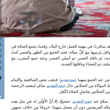
ا
 :41
ا
 :17
ا
 : 1
ا
8
فقد سافرتُ في مهمة للعمل خارج البلاد، وقمتُ بجمع الصلاة في
ا
فل بترتيبها مع كلِّ صلاة، فعند الجمع بين الظهر والعصر كنتُ
: 44
لبَعدية، ثم نافلة العصر، ثم أصلي العصر، وعند جمع المغرب مع
ا
ة، ثم العشاءَ ونافلتَها البَعدية.
 :9
تين عند الجمع بينهما
جمع تقديمٍ
؛ فذهب بعض الشافعية والإمام
ط الموالاة بين الصلاتين حال
جمع التقديم
منافٍ لمقصد الرخصة
 الصلاتين بفاصلٍ كصلاة النَّفل.
ِ صلاةٍ عند
جمع التقديم
-صحيحٌ، إلا أنَّ الأَوْلَى له في مثل هذه
مِن صلاة الفريضتين دون أن يفصل بينهما؛ خروجًا مِن خلاف جمهور