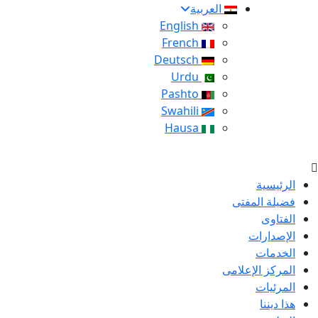
العربية
English
French
Deutsch
Urdu
Pashto
Swahili
Hausa
الرئيسية
فضيلة المفتى
الفتاوى
الإصدارات
الخدمات
المركز الإعلامى
المرئيات
هذا ديننا