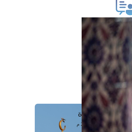
ب فتوى
تعلام عن فتوى
ز موعد
فتوى الهاتفية
َواقِيتُ الصَّـــلاة
اهرة · 07 أغسطس 2026 م