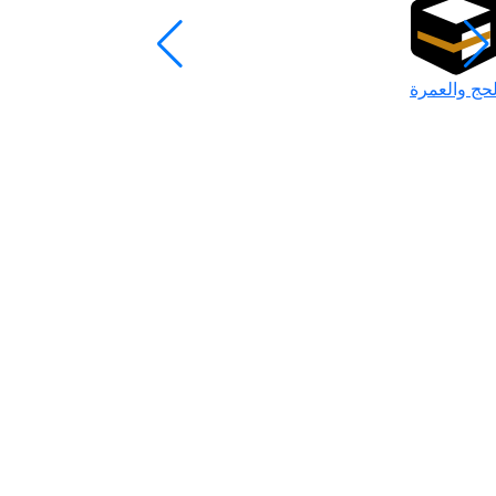
لحج والعمرة
رمضان