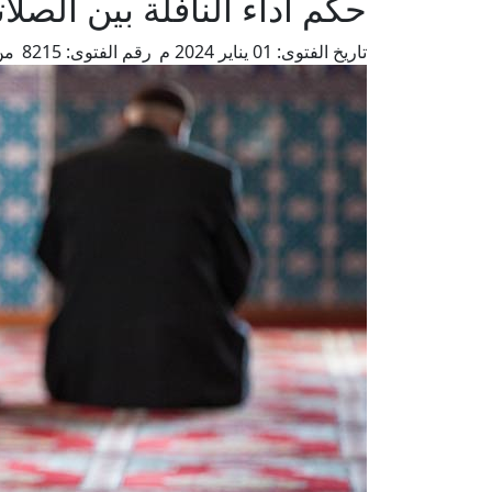
حكم أداء النافلة بين الصلا
تاريخ الفتوى:
01 يناير 2024 م
رقم الفتوى:
8215
من