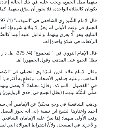
بينهما بَطَل الجمع، ويجب عليه في تلك الحالةِ إعادتهم
تكونان كالصَّلاة الواحدة، فلا يجوز أن يفرَّق بينهما، كم
قال الإمام الشِّيرَازِي الشافعي في "المهذب" (1/ 197، ط. دار الكتب العلمية) في بيان أحكام
الجمعَ في وقت الأُولى لم يجزْ إلا بثلاثةِ شروطٍ: أح
التتابع، وهو ألَّا يفرق بينهما، والدليل عليه أنهما كال
الركعات في صلاةٍ واحدةٍ] اهـ.
قال الإمام الن
بطلَ الجمع على المذهبِ وقولِ الجمهور] اهـ.
المذهب، وعليه جماهير الأصحاب، وقطع به أكثرهم: أنه ت
في "الفصول": الموالاة، وقال: معناها: ألَّا يفصل بينهما
صلَّى السُّنَّة بينهما) (بطل الجمع في إحدى الروايتين)
وذهب الشافعيةُ في وجهٍ محكيٍّ عن الإمامين أبي سعيد الْإِ
أحمد واختارها الشيخ ابن تيمية -إلى أنه يجوز الفصل 
وقت الأُولى منهما؛ لِمَا نصَّ عليه الإمامان الشاف
والأخرى في المسجد، ولأنَّ اشتراط الموالاة التي لي