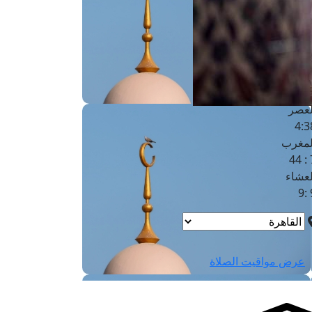
لفجر
4
لشروق
6
لظهر
1
لعصر
4:3
لمغرب
7 
لعشاء
9
عرض مواقيت الصلاة