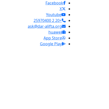
Facebook
X
Youtube
+20 2 25970400
ask@dar-alifta.org
huawei
App Store
Google Play