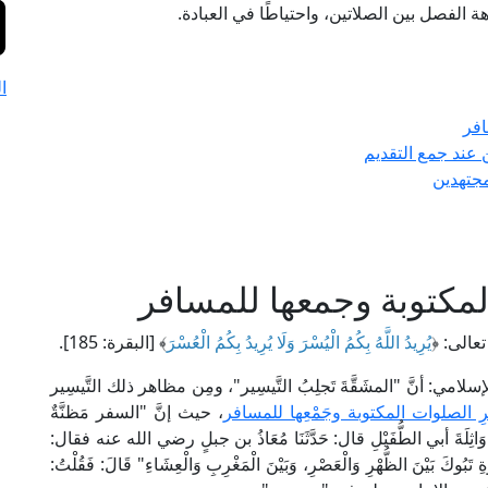
ة الفصل بين الصلاتين، واحتياطًا في العبادة.
ا
افر
 عند جمع التقديم
جتهدين
مكتوبة وجمعها للمسافر
تعالى: ﴿
يُرِيدُ اللَّهُ بِكُمُ الْيُسْرَ وَلَا يُرِيدُ بِكُمُ الْعُسْرَ
﴾ [البقرة: 185].
ي: أنَّ "المشَقَّةَ تَجلِبُ التَّيسِير"، ومِن مظاهر ذلك التَّيسِير
ِ الصلوات المكتوبة وجَمْعِها للمسافر
، حيث إنَّ "السفر مَظنَّةٌ
لَةَ أبي الطُّفَيْلِ قال: حَدَّثَنَا مُعَاذُ بن جبلٍ رضي الله عنه فقال:
َبُوكَ بَيْنَ الظُّهْرِ وَالْعَصْرِ، وَبَيْنَ الْمَغْرِبِ وَالْعِشَاءِ" قَالَ: فَقُلْتُ: