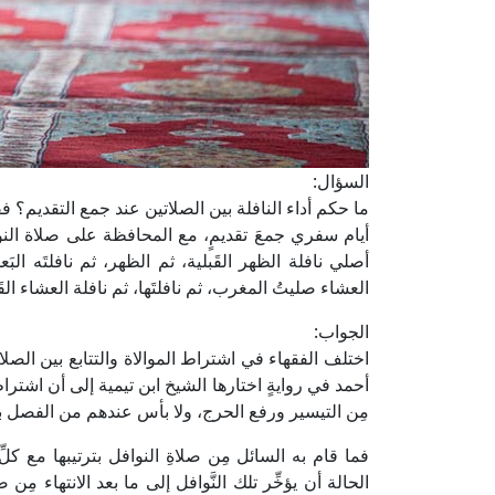
السؤال:
ما حكم أداء النافلة بين الصلاتين عند جمع التقديم؟ 
أيام سفري جمعَ تقديمٍ، مع المحافظة على صلاة النوا
أصلي نافلة الظهر القَبلية، ثم الظهر، ثم نافلتَه ا
العشاء صليتُ المغرب، ثم نافلتَها، ثم نافلة العشاء القَبلي
الجواب:
اختلف الفقهاء في اشتراط الموالاة والتتابع بين الصلا
أحمد في روايةٍ اختارها الشيخ ابن تيمية إلى أن اشترا
مِن التيسير ورفع الحرج، ولا بأس عندهم من الفصل بين
فما قام به السائل مِن صلاةِ النوافل بترتيبها مع كلّ
الحالة أن يؤخِّر تلك النَّوافل إلى ما بعد الانتهاء 