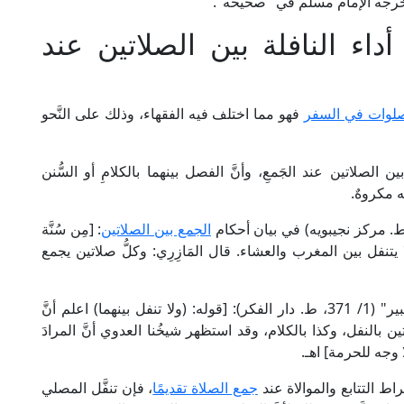
 أُمَّتَهُ" أخرجه الإمام مسلم في "صحيحه".
اء النافلة بين الصلاتين عند
صلوات في السفر
فهو مما اختلف فيه الفقهاء، وذلك على النَّحو
بين الصلاتين عند الجَمعِ، وأنَّ الفصل بينهما بالكلامِ أو السُّنن
ه مكروهٌ.
الجمع بين الصلاتين
: [مِن سُنَّة
لا يتنفل بين المغرب والعشاء. قال المَازِرِي: وكلُّ صلاتين يجمع
وقال الإمام الدُّسُوقِي في "حاشيته على الشرح الكبير" (1/ 371، ط. دار الفكر): [قوله: (ولا تنفل بينهما) اعلم أنَّ
 بالنفل، وكذا بالكلام، وقد استظهر شيخُنا العدوي أنَّ المرادَ
ا وجه للحرمة] اهـ.
اط التتابع والموالاة عند
جمع الصلاة تقديمًا
، فإن تنفَّل المصلي