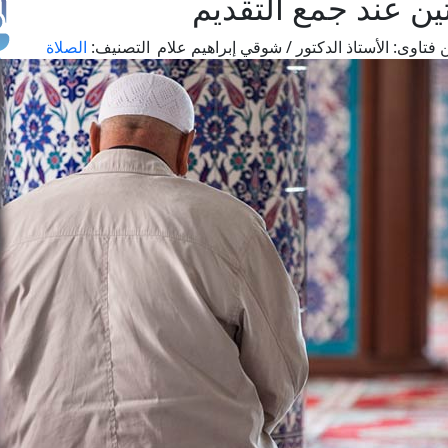
تين عند جمع التقديم
 فتاوى:
الأستاذ الدكتور / شوقي إبراهيم علام
التصنيف:
الصلاة
طل
اس
حج
ال
م
الق