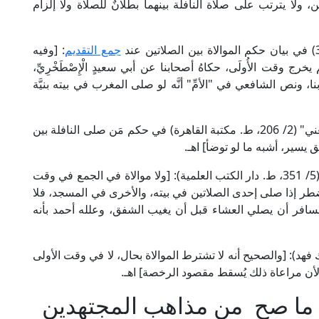
ولا يترتب على صلاة النافلة بينهما بطلانٌ للصلاة ولا إلزام
جمع التقديم
: [وفيه
يخرج وقت الأُولَى، حكاهُ أصحابنا عن أبي سعيدٍ الْإِصْطَخْرِيِّ،
صحابنا، ونص الشافعي في "الأمِّ" أنَّه لو صلى المغرب في بيته بنيَّة
وقال الإمام مُوفَّقُ الدِّين ابن قُدَامَة الحنبلي في "المغني" (2/ 206، ط. مكتبة القاهرة) في حكم مَن صلى النافلة بين
ريق يسير، أشبه ما لو توضأ] اهـ.
وقال الشيخ ابن تيمية الحنبلي في "الفتاوى الكبرى" (5/ 351، ط. دار الكتب العلمية): [ولا موالاة في الجمع في وقت
ضطر إذا صلى إحدى الصلاتين في بيته، والأخرى في المسجد، فلا
لمسافر أن يصلي العشاء قبل أن يغيب الشفق، وعلله أحمد بأنه
" (24/ 54، ط. مجمع الملك فهد): [والصحيح أنه لا تشترط الموالاة بحال، لا في وقت الأولى
لأن مراعاة ذلك يُسقط مقصود الرخصة] اهـ.
ما صح من مذاهب المجتهدين