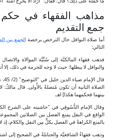
مَا حَمَلَهُ عَلَى ذَلِكَ؟ قَالَ: فَقَالَ: "أَرَادَ أَلَّا يُحْرِجَ
مذاهب الفقهاء في حكم أد
جمع التقديم
أما صلاة النوافل حال الترخص برخصة
الجمع بين ال
التالي:
فذهب فقهاء المالكيَّة إلى سُنِّيَّة الموالاة والاتصال 
والنوافل لا يبطلها؛ حيث لا وَجه للحرمة في ذلك، إلا أن
قال الإمام ضياء الدين خليل في "التوضيح" (2/ 45، ط. مركز نجيبويه) في بيان أحكام
الصلاة الثانية أن تكون مُتصلةً بالأُولى. قال مالكٌ: 
بينهما فحكمهما هكذا] اهـ.
الواقع في النفل يمنع الفصل بين الصلاتين المجموعتين
بالمنع الكراهةُ في الفصل بكلٍّ مِن النفل والكلام، إذ ل
وذهب فقهاءُ الشافعيَّة والحنابلةُ في الصحيح إلى اشتر