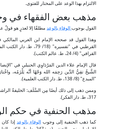
الالتزام بهذا الوعد على المختار للفتوى.
مذهب بعض الفقهاء في وجو
القول بوجوب
الوفاء بالوعد
مطلقًا إلا لعذرٍ هو قولٌ ع
القرطبي في "تفسيره" (18/
القرافي" (4/ 24، ط. عالم الكتب).
الشَّيخُ تقِيُّ الدِّين رَحِمَه الله وَجْهًا أنَّه يَلْزَمُه
"المبدع" (8/ 138، ط. دار الكتب العلمية).
وممن ذهب إلى ذلك أيضًا مِن السَّلَف: الخليفةُ الرا
317، ط. دار الفكر).
مذهب الحنفية في حكم الوف
كما ذهب الحنفية إلى وجوب
الوفاء بالوعد
إذا كان ه
للإمام ابن نجيم الحنفي (ص: 247، ط. دار الكتب العلمية).