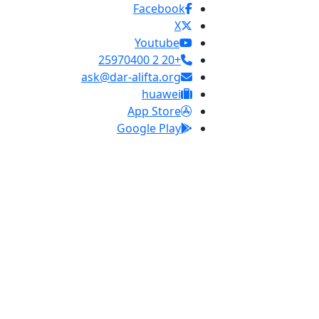
Facebook
X
Youtube
+20 2 25970400
ask@dar-alifta.org
huawei
App Store
Google Play