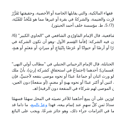
 المالكية، والتي يقابلها الخاصة أو الأخصية، وحقيقتها تَقَرُّرُ
لإرث والغنيمة، والشركةُ في بقرة أو غيرها مما هو مُتَّخَذٌ للقُنْيَة،
.
كما أنها داخلة في "شركة الرقاب أو المنافع" عند الشافعية، قال الإمام المَاوَرْدِي الشافعي في "الحاوي الكبير" (6/
كون فيه الشركة: [فأما القِسم الأول -وهو أن تكون الشركة في
أو أرضًا أو حيوانًا أو عَرَضًا بِابْتِيَاعٍ أو ميراثٍ أو مَغنَمٍ أو هبةٍ،
نابلة، قال الإمام الرحيباني الحنبلي في "مطالب أولي النهى"
كة-(قسمان): أحدهما (اجتماعٌ في استحقاقٍ كشركة إرثٍ)، بأنْ ملك
ا لو ورث اثنان أو جماعةٌ عبدًا أو نحوه موصى بنفعه لأجنبيٍّ، فإن
نين أو أكثر عبدًا أو نحوه بهبةٍ أو مغنمٍ، (أو منفعةٌ) دون العين،
 فإن الموصى لهم شركاء في المنفعة دون الرقبة] اهـ.
رَين على أن يبيع أحدُهما للآخَر نصيبَه في المحل سهمًا فسهمًا
دادُ ثمنِ كلِّ سهمٍ عند إتمام بيعه، فهذا
وعدٌ بالبيع
، ما داما قد
ما في التزامات جراء ذلك، وهو جائز شرعًا، ويجب على البائع