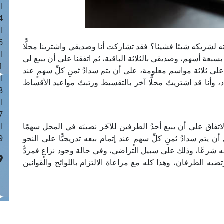
ا
 :41
ا
 :17
لشريكه شيئا فشيئا؟ فقد تشاركت أنا وصديقي واشترينا محلًّا
ا
ات)، أنا اشتركتُ بسبعة أسهم، وصديقي بالثلاثة الباقية، ثم اتفقنا على أن يبيع لي
 : 1
لى ثلاثة مواسم معلومة، على أن يتم سدادُ ثمنِ كلِّ سهمٍ عند
ا
د، وأنا قد اشتريتُ محلًّا آخر بالتقسيط ورتبتُ مواعيد الأقساط
8
ا
: 44
تفاق على أن يبيع أحدُ الطرفين للآخَر نصيبَه في المحل سهمًا
ا
 يتم سدادُ ثمنِ كلِّ سهمٍ عند إتمام بيعه تدريجيًّا على النحو
 :9
 به شرعًا، وذلك على سبيل التراضي، وفي حالة وجود نزاعٍ فمردُّ
تضيه الطرفان، وهذا كله مع مراعاة الالتزام باللوائح والقوانين