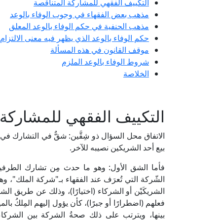
التكييف الفقهي للمشاركة المتناقصة
مذهب بعض الفقهاء في وجوب الوفاء بالوعد
مذهب الحنفية في حكم الوفاء بالوعد المعلق
حكم الوفاء بالوعد الذي يظهر فيه معنى الالتزام 
موقف القانون في هذه المسألة
شروط الوفاء بالوعد الملزم
الخلاصة
التكييف الفقهي للمشاركة 
الاتفاق محل السؤال ذو شِقَّين: شقٌّ في التشارك في
بيع أحد الشريكين نصيبه للآخر.
فأما الشق الأول: وهو ما حدث مِن تشارك الطرفين ف
الشّركة التي تُعرَف عند الفقهاء بـ"شركة الملك"، وهي:
الشريكَيْن أو الشركاء (اختيارًا)، وذلك عن طريق الشرا
فعلهم (اضطرارًا أو جبرًا)، كأن يؤول إليهم المِلكُ بالم
بينها، ويترتب على ذلك صحةُ الشركة بين الشركاء في