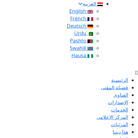
العربية
English
French
Deutsch
Urdu
Pashto
Swahili
Hausa
الرئيسية
فضيلة المفتى
الفتاوى
الإصدارات
الخدمات
المركز الإعلامى
المرئيات
هذا ديننا