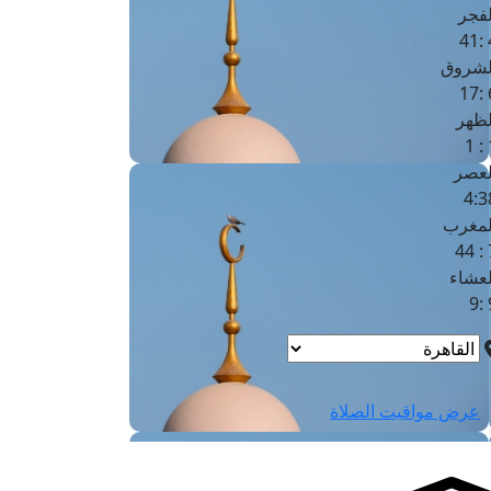
لفجر
4
لشروق
6
لظهر
1
لعصر
4:3
لمغرب
7 
لعشاء
9
عرض مواقيت الصلاة