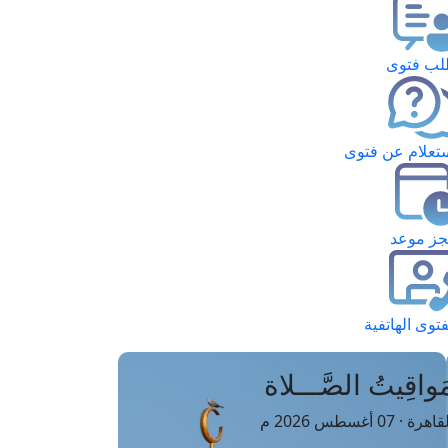
ب فتوى
تعلام عن فتوى
ز موعد
فتوى الهاتفية
َواقِيتُ الصَّـــلاة
اهرة · 07 أغسطس 2026 م