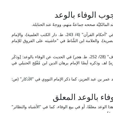
ب الوفاء بالوعد
ند المالكيَّة صححه جماعةٌ منهم، ووجهٌ عند الحنابلة.
وهذا القول قد صححه الإمام ابن العربي المالكي في "أحكام القرآن" (4/ 243، ط. دار الكتب العلمية)، والإمام
 79، ط. دار الكتب المصرية)، والعلامة ابن الشَّاط في "حاشيته على الفروق للإمام
قال الإمام علاء الدين المَرْدَاوِي الحنبلي في "الإنصاف" (28/ 252، ط. هجر) في الحديث عن الوفاء بالوعد: [وذكَر
، واخْتارَه] اهـ. وذكره أيضًا الإمام برهان الدين ابن مُفْلِح الحنبلي في
شد عمر بن عبد العزيز، كما ذكر الإمام النووي في "الأذكار" (ص:
اء بالوعد المعلق
ذا الوعد معلقًا، أو في بيع الوفاء، كما في "الأشباه والنظائر"