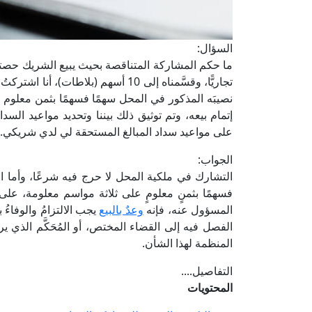
السؤال:
ما حكم المشاركة المتناقصة بحيث يبيع الشريك حصته 
تجاريًّا، وقسَّمناه إلى 10 أسهم (بلاط
نصيبَه المذكور في المحل سهمًا فسهمًا بثمن معلوم ع
إتمام بيعه، وتم توثيق ذلك بيننا وتحديد مواعيد السدا
على مواعيد سداد المبالغ المستحقة لي لدي شريكي.
الجواب:
التشارك في ملكية المحل لا حرج فيه شرعًا، وأما الا
فسهمًا بثمنٍ معلومٍ على ثلاثة مواسم معلومة، على أن
المسؤول عنه، فإنه
وعدٌ بالبيع
يجب الالتزامُ والوفاءُ
الفصل فيه إلى القضاء المختص، أو المُحَكَّم الذي ير
المنظمة لهذا الشأن.
التفاصيل....
المحتويات