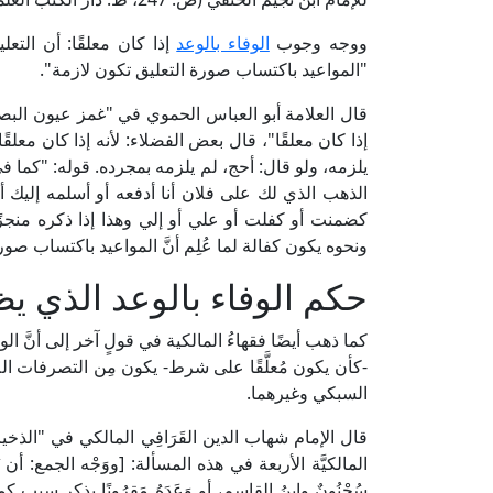
ووجه وجوب
الوفاء بالوعد
إذا كان معلقًا: أن التعل
"المواعيد باكتساب صورة التعليق تكون لازمة".
إذا كان معلقًا"، قال بعض الفضلاء: لأنه إذا كان معل
يلزمه، ولو قال: أحج، لم يلزمه بمجرده. قوله: "كما ف
الذهب الذي لك على فلان أنا أدفعه أو أسلمه إليك أ
كضمنت أو كفلت أو علي أو إلي وهذا إذا ذكره منجزًا، 
ونحوه يكون كفالة لما عُلِم أنَّ المواعيد باكتساب صور
حكم الوفاء بالوعد الذي يظه
كما ذهب أيضًا فقهاءُ المالكية في قولٍ آخر إلى أنَّ الو
-كأن يكون مُعلَّقًا على شرط- يكون مِن التصرفات الل
السبكي وغيرهما.
المالكيَّة الأربعة في هذه المسألة: [ووَجْه الجمع: أن يُح
سُحْنُونٌ وابنُ القاسم، أو وَعَدَهُ مَقرُونًا بذكرِ سببٍ كما