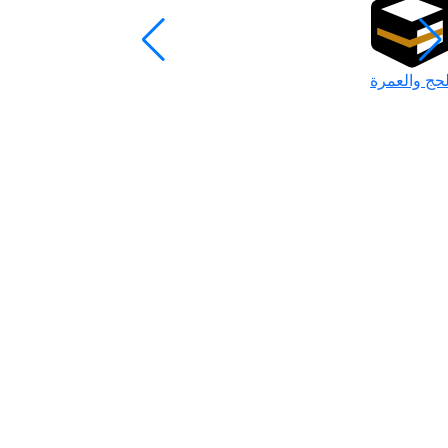
لحج والعمرة
رمضان