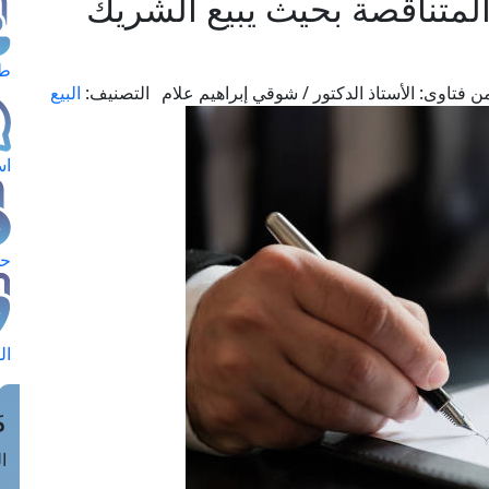
متناقصة بحيث يبيع الشريك
طل
ن فتاوى:
الأستاذ الدكتور / شوقي إبراهيم علام
التصنيف:
البيع
اس
حج
ال
م
الق