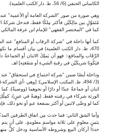
الكاساني الحنفي (6/ 56، ط. دار الكتب العلمية).
وهي صورة من صور "الشركة العامة أو الأعمية" عند فقهاء
مُتَمَوَّلٍ بين مالِكَيْن فأكثر مِلكًا فقط، فتدخل شركةُ ا
كما في "المختصر الفقهي" للإمام ابن عرفة المالكي (7/ 5، ط. مؤسسة خلف أحمد الحبتور)
470، ط. دار الكتب العلمية) في بيان أقسام ما ت
الرِّقَاب والمنافع-: فهو أن يَملِكَ الاثنان أو الجماعةُ دارًا 
فيَكُونَا شريكَيْن في رقبةِ الشيءِ أو مَنفَعَتِه] اهـ.
وداخلة أيضًا ضمن "شركة اجتماع في استحقاق" عند الح
(3/ 494، ط. المكتب الإسلامي): [وهي -أي الشر
اثنان أو جماعةٌ عبدًا أو دارًا أو نحوهما (ووصيةٌ)، كم
الورثة شركاء في رقبته فقط. (وهبةٌ في عينٍ)، كمِلْكِ اث
كما لو وصَّى لاثنين أو أكثر بمنفعة عبدٍ أو نحو ذلك،
وأما الشق الثاني: فما حدث مِن اتفاق الطرفين المذكو
بثمنٍ معلومٍ على ثلاثة مواسمَ معلومةٍ، على أن يتم س
حددَا أركان البيع وشروطه الأساسية ودخل كلٌّ منه