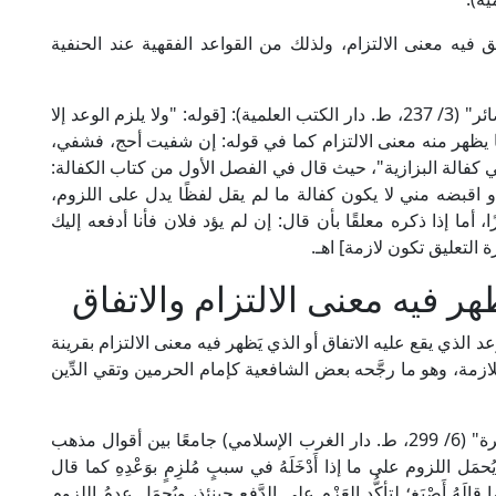
يق فيه معنى الالتزام، ولذلك من القواعد الفقهية عند الحنفية
قال العلامة أبو العباس الحموي في "غمز عيون البصائر" (3/ 237، ط. دار الكتب العلمية): [قوله: "ولا يلزم الوعد إلا
قًا يظهر منه معنى الالتزام كما في قوله: إن شفيت أحج، فشفي،
ي كفالة البزازية"، حيث قال في الفصل الأول من كتاب الكفالة:
و اقبضه مني لا يكون كفالة ما لم يقل لفظًا يدل على اللزوم،
أما إذا ذكره معلقًا بأن قال: إن لم يؤد فلان فأنا أدفعه إليك
ة التعليق تكون لازمة] اهـ.
ر فيه معنى الالتزام والاتفاق
عد الذي يقع عليه الاتفاق أو الذي يَظهر فيه معنى الالتزام بقرينة
ازمة، وهو ما رجَّحه بعض الشافعية كإمام الحرمين وتقي الدِّين
قال الإمام شهاب الدين القَرَافِي المالكي في "الذخيرة" (6/ 299، ط. دار الغرب الإسلامي) جامعًا بين أقوال مذهب
مَل اللزوم على ما إذا أَدْخَلَهُ في سببٍ مُلزِمٍ بوَعْدِهِ كما قال
 قالَهُ أَصْبَغ؛ لتأكُّد العَزْم على الدَّفع حينئذٍ، ويُحمَل عدمُ اللزوم