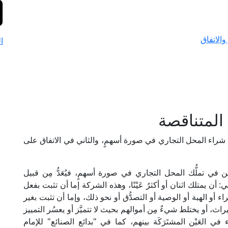
والاتفاق
ا
المتناقصة
 شراء المحل التجاري في صورة أسهمٍ، والثاني في الاتفاق على
ي تملُّك المحل التجاري في صورة أسهمٍ، فيُعَدُّ مِن قبيل
 أن يمتلك اثنان أو أكثرُ عَيْنًا، وهذه الشركة إما أن تثبت بفعل
ء أو الهبة أو الوصية أو التصدُّق أو نحو ذلك، وإما أن تثبت بغير
يراث، أو يختلط شيءٌ مِن أموالهم بحيث لا تتميَّز أو يعسُر التمييز
 العَيْن المشتَرَكَة بينهم، كما في "بدائع الصنائع" للإمام