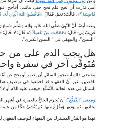
وعن
ابن عباسٍ رضي اللهُ عنهما
أيضًا، أَنَّ امرأة من 
أمي نذرت أن تحج فلم تحج حتى ماتت، أفأحج عنها
قَاضِيَتَهُ؟
»، قَالَتْ: نَعَمْ. فَقَالَ: «
فَاقْضُوا اللهَ الَّذِي لَهُ، فَإِ
وعنه أيضًا أَنَّ النَّبِيَّ صَلَّى الله عَليهِ وَآلِه وَسَلَّم سَمِعَ رَجُ
قَرِيبٌ لِي- قَالَ: «
حَجَجْتَ عَنْ نَفْسِكَ؟
» قَالَ: لَا. قَالَ: «
"السنن"، والبيهقي في " السنن الكبرى".
هل يجب الدم على من حج 
مُتَوفًّى آخر في سفرة واح
مقتضى ذلك أنه يجوز للسائلِ أن يعتمر أو يحج عن أمِّه أ
ناقصين، غير أَنَّ الفقهاء قد اختلفوا في توصيف ه
السائل في هذه الحالة بالتَّمتُّع، فيجب عليه الدَّم أو لَا؟
ومعنى "التَّمَتُّع"
: أنْ يُحرم الحاجُّ بالعمرة في أشهر ا
يحاذيها، ثم يؤديها وَيَفْرُغَ منها، ثم يُنْشِئَ حجًّا مِن 
فهذا هو القَدْر المشترك بين الفقهاء للوصف الفقهي للف