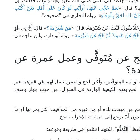
جهينة، جاءت إلى النبي صَلَّى الله عَليهِ وَآلِه وَسَلَّم، فقالت: إن
؟ قال: «
نَعَمْ حُجِّي عَنْهَا، أَرَأَيْتِ لَوْ كَانَ عَلَى أُمِّكِ دَيْنٌ أَكُنْتِ
نَّ اللهَ أَحَقُّ بِالْوَفَاءِ
». رواه البخاري في "صحيحه".
لًا يَقُولُ: لَبَّيْكَ عَنْ شُبْرُمَةَ. قَالَ: «
مَنْ شُبْرُمَةُ؟
» قَالَ: أَخٌ لِي -أَوْ
حُجَّ عَنْ نَفْسِكَ ثُمَّ حُجَّ عَنْ شُبْرُمَةَ
». رواه أبو داود، وابن ماجه في
عن مُتَوفًّى وعمل عمرة عن
دة؟
و أبيه المتوفَّيين، وأَجْر الحج والعمرة يصل لهما في قبرهما غير
ذا الحج بهذه الكيفية الواردة في السؤال، مِن حيث جواز وصف
لحج مِن ميقات بلده أو مِن غيره من المواقيت التي يمر بها أو ما
عامه دون أنْ يرجع إلى الميقات للإحرام بالحج.
ظ "التَّمَتُّع"، لكنهم اختلفوا في طريقة وقوعه: