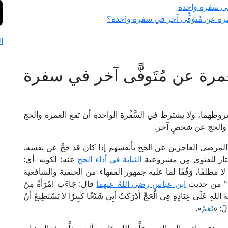
 في سفرة واحدة
ة عن مُتَوفًّى آخر في سفرة واحدة؟
ا
عمرة عن مُتَوفًّى آخر في سفرة
شروطهما، ولا يشترط في السَّفْرةِ الواحدةِ أن تقع العمرة والحج
والحج عن شخصٍ آخر.
أو المرضى العاجزين عن الحج بأنفسهم إذا كان قد حَجَّ عن نفسه،
ختار للفتوى مِن مشروعية
النيابة في أداء الحج
عنه؛ لكونه -أي:
لا مطلقًا، وَفْقًا لما عليه جمهور الفقهاء من الحنفية والشافعية
ا" من حديث
ابن عباسٍ رضي اللهُ عنهما
قال: جَاءَتِ امْرَأَةٌ مِنْ
َ اللهِ عَلَى عِبَادِهِ فِي الْحَجِّ أَدْرَكَتْ أَبِي شَيْخًا كَبِيرًا لا يَسْتَطِيعُ أَنْ
الَ: «
نَعَمْ
».