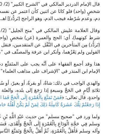
شخصٍ (واحد) فلو كانَا عن اثنين كأن اعتمر عن نفسه و
دم، وعدم شَرْطه فيجب الدم، وهو الراجح (تَردُّد)] اهـ.
شرط كونهما)، أي: الحج والعمرة (عن) شخصٍ (واحد
(تَردُّد) مِن المتأخرين في النَّقْل عن المتقدمين، 
القولين ولم يَعْزُهما، وأنكر ابن عرفة والمصنِّف في "
هذا وقد أجمع الفقهاء على أنَّه يجب على المتَمَتِّع دمُ
الإمام ابن المنذر في "الإشراف على مذاهب العلماء" (3/ 296، ط. مكتبة مكة الثقافية)
والهدي الواجب في ذلك: شاةٌ، أو بقرةٌ، أو بعيرٌ، أو سُب
ثلاثةِ أيَّامٍ في الحَجِّ وسبعةٍ إذا رَجَعَ إلى بلده، والع
واحدةٍ، قال تعالى: ﴿
فَمَنْ تَمَتَّعَ بِالْعُمْرَةِ إِلَى الْحَجِّ فَمَا 
إِذَا رَجَعْتُمْ تِلْكَ عَشَرَةٌ كَامِلَةٌ ذَلِكَ لِمَنْ لَمْ يَكُنْ أَهْلُهُ ح
ولما ورد في "صحيح مسلم" من حديث عَبْدِ اللَّهِ بْنِ عُمَرَ
وسلم فِي حَجَّةِ الْوَدَاعِ بِالْعُمْرَةِ إِلَى الْحَجِّ وَأَهْدَى، فَس
وآله وسلم فَأَهَلَّ بِالْعُمْرَةِ، ثُمَّ أَهَلَّ بِالْحَجِّ وَتَمَتَّعَ