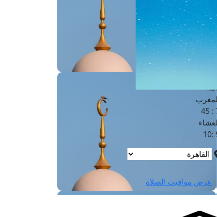
لفجر
4
لشروق
6
لظهر
1
لعصر
4:3
لمغرب
7 
لعشاء
9
عرض مواقيت الصلاة