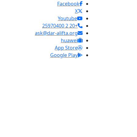
Facebook
X
Youtube
+20 2 25970400
ask@dar-alifta.org
huawei
App Store
Google Play