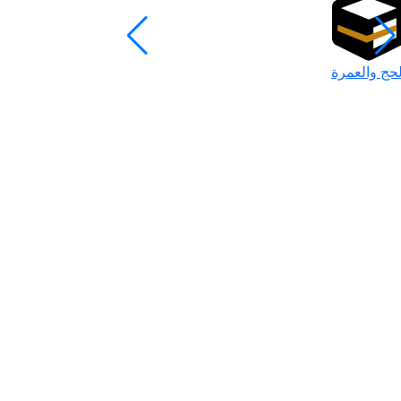
لحج والعمرة
رمضان