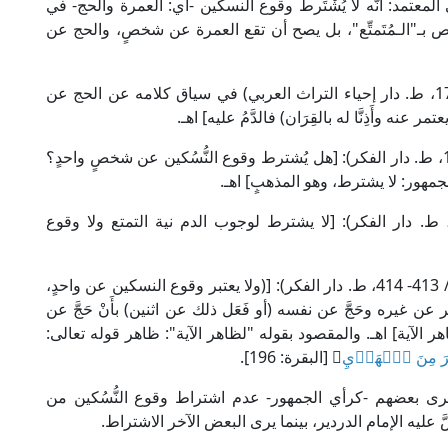
معتمد: أنَّه لا يُشْتَرط وقوع النسكين -أي: العمرة والحج- في
 بـ"الـمُتَمتِّع"، بل يصح أن تقع العمرة عن شخصٍ، والحج عن
قال العَلَّامة الـمَرْغيناني الحنفي في "الهداية" (1/ 179، ط. دار إحياء التراث العربي) في سياق كلامه عن الحج عن
ر عنه وأَذِنَّا له بالقِرَان) فالدَّمُ عليه] اهـ.
وقال الإمام النووي الشافعي في "المجموع" (7/ 177، ط. دار الفكر): [هل يُشترط وقوع النُّسُكين عن شخصٍ واحدٍ؟
هور: لا يشترط، وهو المذهبٍ] اهـ.
قال العلامة الرملي في "نهاية المحتاج" (3/ 327، ط. دار الفكر): [لا يشترط لوجوب الدم نية التمتع ولا وقوع
وقال العَلَّامة البُهُوتي الحنبلي في "كشاف القناع" (2/ 413- 414، ط. دار الفكر): [(ولا يعتبر وقوع النسكين عن واحدٍ،
ن غيره وحَجَّ عن نفسه (أو فَعَل ذلك عن اثنين) بأَنْ حَجَّ عن
هر الآية] اهـ. والمقصود بقوله "لظاهر الآية": ظاهر قوله تعالى:
َرَ مِنَ ٱلۡهَدۡيِ
﴾ [البقرة: 196].
، فيرى بعضهم -كرأي الجمهور- عدم اشتراط وقوع النُّسُكين من
َ عليه الإمام الدردير، بينما يرى البعض الآخر الاشتراط.