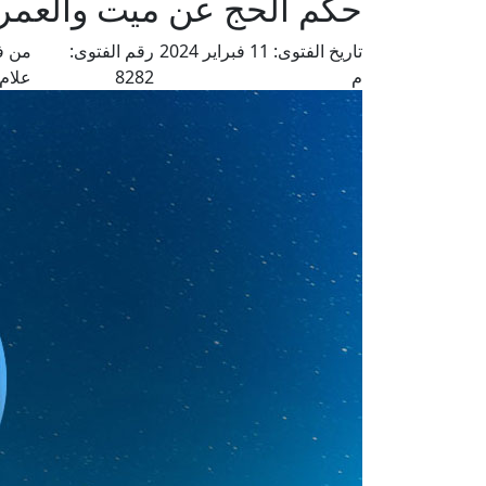
حكم الحج عن ميت والعمر
تاريخ الفتوى:
11 فبراير 2024
رقم الفتوى:
من ف
م
8282
علام