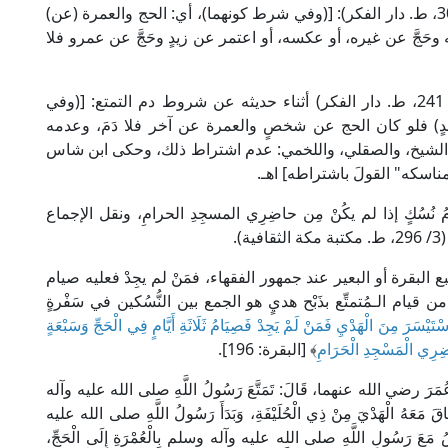
قال الإمام الدردير المالكي في "الشرح الكبير" (2/ 30، ط. دار الفكر): [(وفي شرط كونهما)، أي: الحج والعمرة (عن)
حَجَّ عن غيره، أو عكسه، أو اعتمر عن زيدٍ وحَجَّ عن عمرو فلا
وقال العلامة عليش المالكي في "منح الجليل" (2/ 241، ط. دار الفكر) أثناء حديثه عن شروط دم التمتع: [(وفي
ٍ) فلو كان الحج عن شخصٍ والعمرة عن آخر فلا دَمَ، وعدمه
فنقل الشيخ، والصقلي، واللخمي: عدم اشتراط ذلك، وحكى ابن شاس
مناسكه" القولَ باشتراطه] اهـ.
 نُسُكٍ إذا لم يكُنْ مِن حاضِرِي المسجِدِ الحرامِ، ونقل الإجماع
.
ع البقرة أو البعير عند جمهور الفقهاء، فمَنْ لم يجِدْ فعليه صيام
لة من قيام الـمُتمتِّع بذَبْح هديٍ هو الجمع بين النُّسُكين في سَفْرةٍ
اسْتَيْسَرَ مِنَ الْهَدْيِ فَمَنْ لَمْ يَجِدْ فَصِيَامُ ثَلَاثَةِ أَيَّامٍ فِي الْحَجِّ وَسَبْعَةٍ
َاضِرِي الْمَسْجِدِ الْحَرَامِ
﴾ [البقرة: 196].
 رضي الله عنهما، قَالَ: تَمَتَّعَ رَسُولُ اللَّهِ صلى الله عليه وآله
َاقَ مَعَهُ الْهَدْيَ مِنْ ذِي الْحُلَيْفَةِ، وَبَدَأَ رَسُولُ اللَّهِ صلى الله عليه
 النَّاسُ مَعَ رَسُولِ اللَّهِ صلى الله عليه وآله وسلم بِالْعُمْرَةِ إِلَى الْحَجِّ،