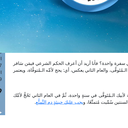
ا
 :40
ا
 :17
ا
 : 1
ا
8
ا
 في سفرة واحدة؟ فأنا أريد أن أعرف الحكم الشرعي فيمَن سَافر
: 45
ه الـمُتَوفَّى، والعام الثاني يعكس، أي: يحج لأمِّه الـمُتوفَّاة، ويعتمر
ا
 :10
أبيك الـمُتَوفَّى في سنةٍ واحدة، ثُمَّ في العام الثاني تَحُجُّ لأمِّك
سنتين سُمِّيت مُتمتِّعًا، و
يجب عليك حينئذٍ دم التَّمتُّع
.