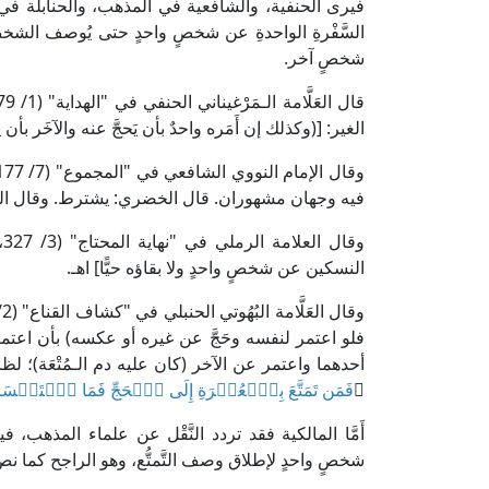
فيرى الحنفية، والشافعية في المذهب، والحنابلة في ال
السَّفْرةِ الواحدةِ عن شخصٍ واحدٍ حتى يُوصف الشخص
شخصٍ آخر.
الغير: [(وكذلك إن أَمَره واحدٌ بأن يَحجَّ عنه والآخَر بأن يعتم
فيه وجهان مشهوران. قال الخضري: يشترط. وقال الجم
و
النسكين عن شخصٍ واحدٍ ولا بقاؤه حيًّا] اهـ.
فلو اعتمر لنفسه وحَجَّ عن غيره أو عكسه) بأن اعتمر ع
أحدهما واعتمر عن الآخر (كان عليه دم الـمُتْعَة)؛ لظا
﴿
فَمَن تَمَتَّعَ بِٱلۡعُمۡرَةِ إِلَى ٱلۡحَجِّ فَمَا ٱسۡتَيۡس
أَمَّا المالكية فقد تردد النَّقْل عن علماء المذهب
شخصٍ واحدٍ لإطلاق وصف التَّمتُّع، وهو الراجح كما نصّ