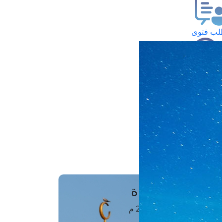
ب فتوى
تعلام عن فتوى
ز موعد
فتوى الهاتفية
َواقِيتُ الصَّـــلاة
اهرة · 06 أغسطس 2026 م