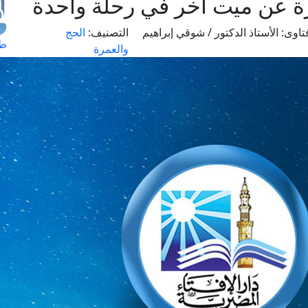
ة عن ميت آخر في رحلة واحدة
تاوى:
الأستاذ الدكتور / شوقي إبراهيم
التصنيف:
الحج
طل
والعمرة
اس
حج
ال
م
الق