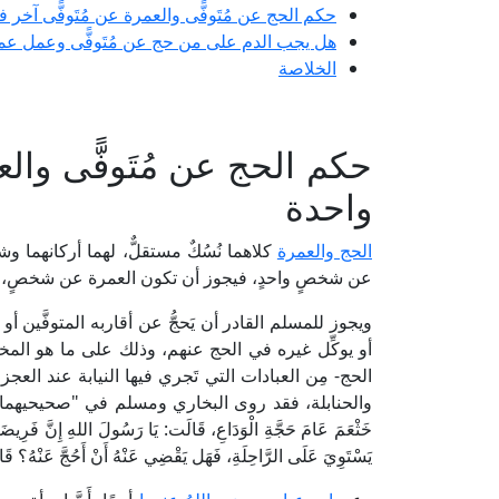
حكم الحج عن مُتَوفًّى والعمرة عن مُتَوفًّى آخر
هل يجب الدم على من حج عن مُتَوفًّى وعمل عمر
الخلاصة
حكم الحج عن مُتَوفًّى وال
واحدة
الحج والعمرة
كلاهما نُسُكٌ مستقلٌّ، لهما أركانهما و
عن شخصٍ واحدٍ، فيجوز أن تكون العمرة عن شخصٍ، 
ويجوز للمسلم القادر أن يَحجُّ عن أقاربه المتوفَّين 
أو يوكِّل غيره في الحج عنهم، وذلك على ما هو الم
الحج- مِن العبادات التي تَجري فيها النيابة عند العجز 
والحنابلة، فقد روى البخاري ومسلم في "صحيحيهم
خَثْعَمَ عَامَ حَجَّةِ الْوَدَاعِ، قَالَت: يَا رَسُولَ اللهِ إِنَّ فَرِيضَة
يَسْتَوِيَ عَلَى الرَّاحِلَةِ، فَهَل يَقْضِي عَنْهُ أَنْ أَحُجَّ عَنْهُ؟ قَ