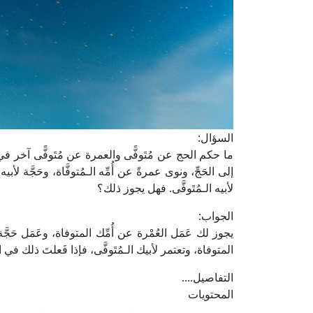
السؤال:
ما حكم الحج عن مُتَوفًّى والعمرة عن مُتَوفًّى آخر
إلى الحَجِّ، ونوى عمرةً عن أُمِّه الـمُتوفَّاة، وحَجَّة لأبي
لأبيه الـمُتَوفَّى. فهل يجوز ذلك؟
الجواب:
يجوز لك عَمَل العُمْرة عن أُمِّك المتوفاة، وعَمَل حَجَّة ل
المتوفاة، وتعتمر لأبيك الـمُتَوفَّى، فإذا فَعلتَ ذلك في ال
التفاصيل....
المحتويات