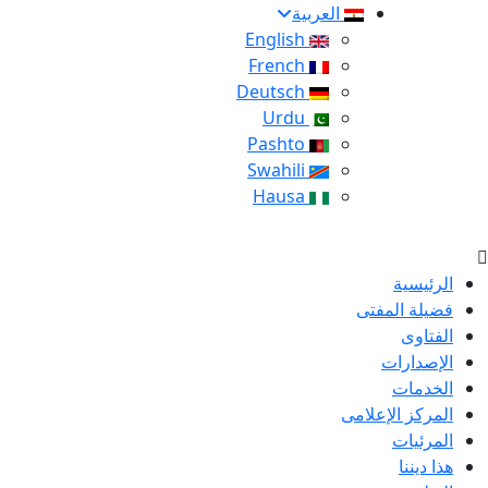
العربية
English
French
Deutsch
Urdu
Pashto
Swahili
Hausa
الرئيسية
فضيلة المفتى
الفتاوى
الإصدارات
الخدمات
المركز الإعلامى
المرئيات
هذا ديننا