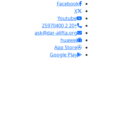
Facebook
X
Youtube
+20 2 25970400
ask@dar-alifta.org
huawei
App Store
Google Play