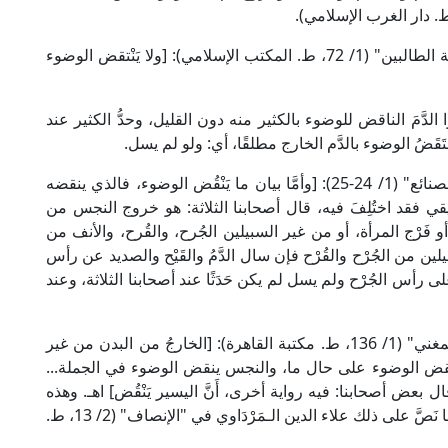
وقال الإمام محيي الدين النَّوَوي الشافعي في "روضة الطالبين" (1/ 72، ط. المكتب الإسلامي): [ولا يَنْتقض الوضوء
دوا الدَّمَ الناقض للوضوء بالكثير منه دون القليل، وحدُّ الكثير عند
َقَضُ الوضوء بالدَّم الخارج مطلقًا، أي: ولو لم يسل.
قال الإمام علاء الدين الكاساني الحنفي في "بدائع الصنائع" (1/ 24-25): [وأمَّا بيان ما يَنْقُض الوضوء، فالذي ينقضه
قي فقد اختُلِفَ فيه، قال أصحابنا الثلاثة: هو خروج النجس من
، أو فَرْج المرأة، أو من غير السبيلين الجُرح، والقُرح، والأنف من
لين من الجُرْح والقُرْح فإن سال الدَّمُ والقَيْح والصديد عن رأس
مُ على رأس الجُرْح ولم يسل لم يكن حَدَثًا عند أصحابنا الثلاثة، وعند
وقال العَلَّامة مُوفَّق الدين ابن قدامة الحنبلي في "المغني" (1/ 136، ط. مكتبة القاهرة): [الخارجُ من البدن من غير
ينقض الوضوء على حال ما، والنجس ينقض الوضوء في الجملة...
ل بعض أصحابنا: فيه رواية أخرى، أَنَّ اليسير يَنْقُض] اهـ. وهذه
الرواية ذَكَرها الشريف ابن أبي موسى (ت: 428هـ) كما نَصَّ على ذلك علاء الدين الـمَرْدَاوي في "الإنصاف" (2/ 13، ط.