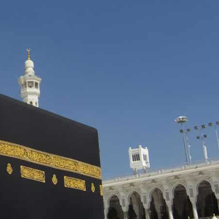
ا
 :40
ا
 :17
ا
 : 1
ا
8
ا
: 45
ا
 :10