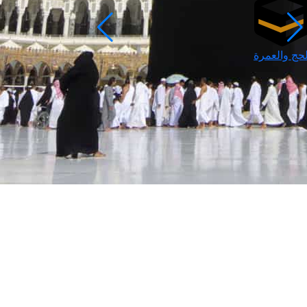
لحج والعمرة
رمضان