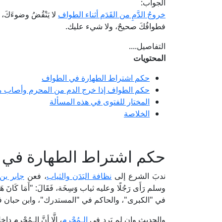
الجواب:
خروجُ الدَّمِ من القَدَم أثناء الطواف
لا يَنْقُضُ وضوءَكَ، 
فطوافُكَ صحيحٌ، ولا شيء عليك.
التفاصيل....
المحتويات
حكم اشتراط الطهارة في الطواف
حكم الطواف إذا خرج الدم من المحرم وأصاب م
المختار للفتوى في هذه المسألة
الخلاصة
حكم اشتراط الطهارة في 
ندبَ الشرع إلى
نظافة البَدَن والثياب
، فعن
جابر بن
وسلم رَأَى رَجُلًا وعليه ثياب وَسِخَة، فَقَالَ: "أَمَا كَانَ هَذ
في "الكبرى"، والحاكم في "المستدرك"، وابن حبان ف
والحديث وإن لم يَرِد في
الـمُحْرِم
، إلَّا أنَّ الـمُحْر