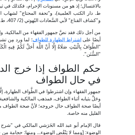
و"كشاف القناع" لأبي السَّعادات البُهوتي (2/ 407، ط. دار الكتب العلمية).
من أجل ذلك فقد نصَّ جمهور الفقهاء من المالكية، وا
أيضًا على
اشتراط الطهارة للطواف
؛ لما ورد مِن تش
"الطَّوَافُ بِالْبَيْتِ صَلَاةٌ إِلَّا أَنَّ اللَّهَ أَحَلَّ ل
"السُّنَن".
حكم الطواف إذا خرج الد
في حال الطواف
جمهور الفقهاء وإن اشترطوا في الطَّواف الطهارة، إلَّا أ
وحَلَّ بثيابه أثناء الطواف، فمذهب المالكية والشافعية أَ
أيضًا صحة الطواف حال خروجه؛ لأنَّ صحة الطواف مبنيّ
القليل منه خاصة.
الوضوء: [ومما لا يَنْقُض الوضوء... ومنها: حجامة من