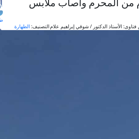
م من المحرم وأصاب ملابس
طل
فتاوى:
الأستاذ الدكتور / شوقي إبراهيم علام
التصنيف:
الطهارة
اس
حج
ال
م
الق