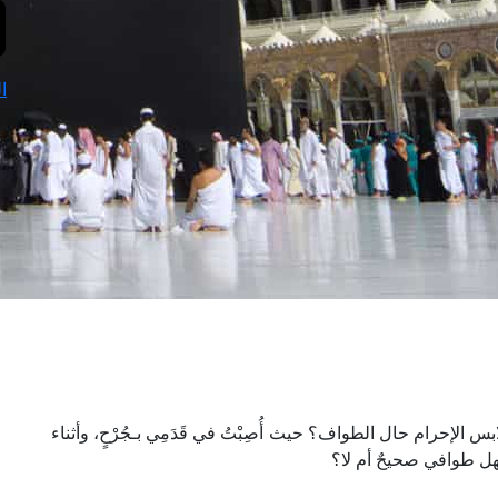
ا
لإحرام حال الطواف؟ حيث أُصِبْتُ في قَدَمِي بـجُرْحٍ، وأثناء
فهل طوافي صحيحٌ أم لا؟