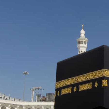
لفجر
4
لشروق
6
لظهر
1
لعصر
4:3
لمغرب
7 
لعشاء
9
عرض مواقيت الصلاة