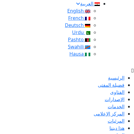
العربية
English
French
Deutsch
Urdu
Pashto
Swahili
Hausa
الرئيسية
فضيلة المفتى
الفتاوى
الإصدارات
الخدمات
المركز الإعلامى
المرئيات
هذا ديننا