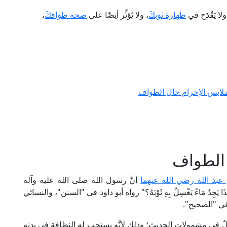
ولا يَقْدَح في
طهارة ثوبكَ
، ولا يُؤثِّر أيضًا على
صحة طوافكَ
،
لابس الإحرام حال الطواف
الطواف
 عبد الله رضي الله عنهما
أنَّ رسول الله صلى الله عليه وآله
َا يَجِدُ مَاءً يَغْسِلُ بِهِ ثَوْبَهُ؟" رواه أبو داود في "السنن"، والنسائي
ي "الصحيح".
ِم داخلٌ في مشمولات الحديث؛ وذلك لأنَّه يستحب له النظافة في بدنه