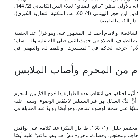
بالاغتسال؛ إذ هو من مسنونات الإحرام، فكذلك في ثيابه بالأَوْلَى. ينظر: "بدائع الصنائع" لعلاء الدين الكاساني (2/ 144،
ط. دار الكتب العلمية)، و"تحفة المحتاج" لشهاب الدين ابن حجر الهيتمي (4/ 60، ط. المكتبة التجارية الكبرى)،
لشافعية، والإمام أحمد في المشهور عنه، وهو قولٌ عند الحنفية
بيه الطواف بالصلاة في حديث النبي صلى الله عليه وآله وسلم:
َكُمْ فِيهِ الْكَلَامَ" أخرجه الحاكم في "المستدرك" واللفظ له، والبيهقي في
م من المحرم وأصاب الملابس
نَّهم اختلفوا في انتقاض هذه الطهارة إذا خَرَج الدَّمُ مِن المحرم
نَّ الدَّمَ السائل مِن غير السبيلين لا يَنْقُض الوضوء، وينبني عليه
َةٌ على صحة الوضوء عندهم، وهو أيضًا روايةٌ عند الحنابلة في
قال الإمام أبو عبد الله الخَرَشي المالكي في "شرح مختصر خليل" (1/ 158، ط. دار الفكر) عند كلامه على نواقض
 حاجم ومحتجم، وفصادة، وخروج دم] اهـ، وهو ما نَصَّ عليه أيضًا