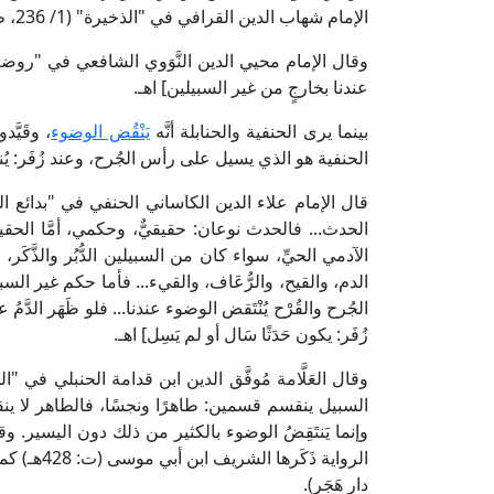
الإمام شهاب الدين القرافي في "الذخيرة" (1/ 236، ط. دار الغرب الإسلامي).
عندنا بخارجٍ من غير السبيلين] اهـ.
بينما يرى الحنفية والحنابلة أنَّه
يَنْقُض الوضوء
، وقَيَّ
الحنفية هو الذي يسيل على رأس الجُرح، وعند زُفَر: يُنت
الحدث... فالحدث نوعان: حقيقيٌّ، وحكمي، أمَّا الحقي
الآدمي الحيِّ، سواء كان من السبيلين الدُّبُر والذَّكَر
الدم، والقيح، والرُّعَاف، والقيء... فأما حكم غير السبي
الجُرح والقُرْح يُنْتَقض الوضوء عندنا... فلو ظَهَر الدَّ
زُفَر: يكون حَدَثًا سَال أو لم يَسِل] اهـ.
السبيل ينقسم قسمين: طاهرًا ونجسًا، فالطاهر لا 
وإنما يَنتَقِضُ الوضوء بالكثير من ذلك دون اليسير. وقا
دار هَجَر).