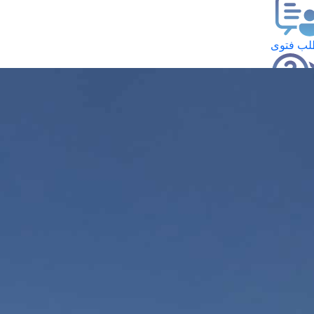
ب فتوى
تعلام عن فتوى
ز موعد
فتوى الهاتفية
َواقِيتُ الصَّـــلاة
اهرة · 06 أغسطس 2026 م