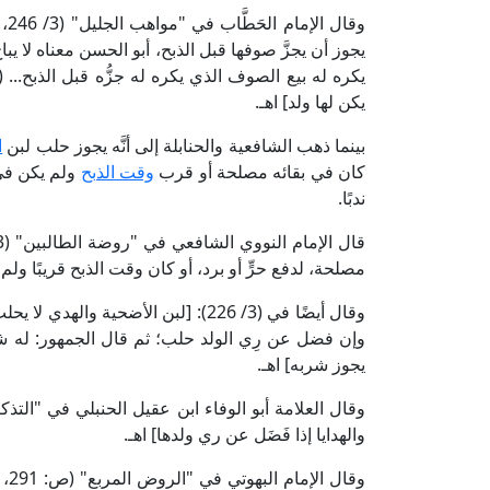
وق
يجوز أن يجزَّ صوفها قبل الذبح، أبو الحسن معناه لا يباح،
يكره له بيع الصوف الذي يكره له جزُّه قبل الذبح...
يكن لها ولد] اهـ.
بينما ذهب الشافعية والحنابلة إلى أنَّه يجوز حلب لبن
ا
كان في بقائه مصلحة أو قرب
وقت الذبح
ولم يكن في 
ندبًا.
مصلحة، لدفع حرٍّ أو برد، أو كان وقت الذبح قريبًا ولم 
وقال أيضًا في (3/ 226): [لبن الأضح
وإن فضل عن رِي الولد حلب؛ ثم قال الجمهور: له شرب
يجوز شربه] اهـ.
والهدايا إذا فَضَل عن ري ولدها] اهـ.
وقا