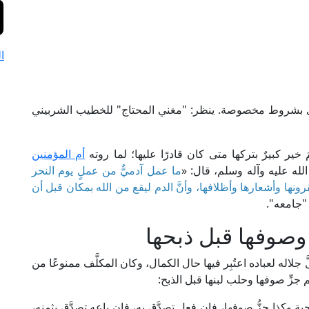
ا
لله تعالى بشروط مخصوصة. ينظر: "مغني المحتاج" للخطيب الشربيني
 خير كبيرٌ بتركها متى كان قادرًا عليها؛ لما روته
أم المؤمنين
الله عليه وآله وسلم، قال: «
ما عمل آدميٌّ من عملٍ يوم النحر
بقرونها وأشعارها وأظلافها، وأنَّ الدم ليقع من الله بمكان قبل أن
"جامعه".
 وصوفها قبل ذبحها
اله لعباده اعتُبِر فيها حال الكمال، وكان المكلَّف ممنوعًا من
جزِّ صوفها وحلب لبنها قبل الذبح:
ية وكذا جزُّ صوفها، فإن فعل تصدَّق به، فإن باعه تصدَّق بثمنه،