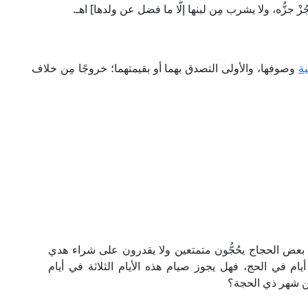
جُزْ جزُّه، ولا يشرب مِن لبنها إلَّا ما فضل عن ولدها] اهـ.
ة
وصوفها، والأولى التصدق بهما أو بقيمتهما؛ خروجًا مِن خلاف
بعض الحجاج يحُجُّون متمتعين ولا يقدرون على شراء هدي
أيام في الحج، فهل يجوز صيام هذه الأيام الثلاثة في أيام
ن شهر ذي الحجة؟