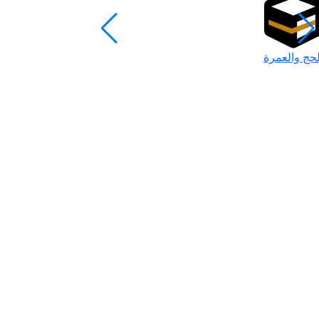
لحج والعمرة
رمضان