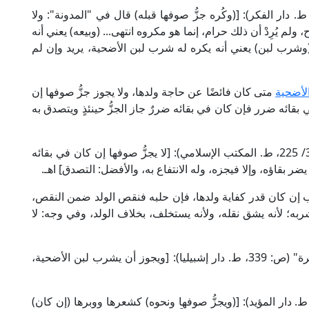
ال الإمام الحَطَّاب في "مواهب الجليل" (3/ 246، ط. دار الفكر): [(وكُره جزُّ صوفها قبله) قال في "المدونة": ولا
 ولم يُرِدْ أن ذلك حرام، إنما هو مكروه انتهى... (وبيعه) يعني أنه
 (وشرب لبن) يعني أنه يكره له شرب لبن الأضحية، يريد وإن لم
لأضحية
متى كان فائضًا عن حاجة ولدها، ولا يجوز جزُّ صوفها إن
بقائه ضرر فإن كان في بقائه ضررٌ جاز الجزُّ حينئذٍ ويتصدق به
قال الإمام النووي الشافعي في "روضة الطالبين" (3/ 225، ط. المكتب الإسلامي): [لا يجزُّ صوفها إن كان في بقائه
يضر بقاؤه، وإلا فيجزه، وله الانتفاع به، والأفضل: التصدق] اهـ.
ية والهدي لا يحلب إن كان قدر كفاية ولدها، فإن حلبه فنقص الولد ضمن النقص،
ه؛ لأنه يشق نقله، ولأنه يستخلف، بخلاف الولد، وفي وجه: لا
وقال العلامة أبو الوفاء ابن عقيل الحنبلي في "التذكرة" (ص: 339، ط. دار إشبيليا): [ويجوز أن يشرب لبن الأضحية،
ل الإمام البهوتي في "الروض المربع" (ص: 291، ط. دار المؤيد): [(ويجزُّ صوفها ونحوه) كشعرها ووبرها (إن كان)