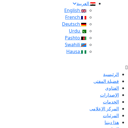
العربية
English
French
Deutsch
Urdu
Pashto
Swahili
Hausa
الرئيسية
فضيلة المفتى
الفتاوى
الإصدارات
الخدمات
المركز الإعلامى
المرئيات
هذا ديننا