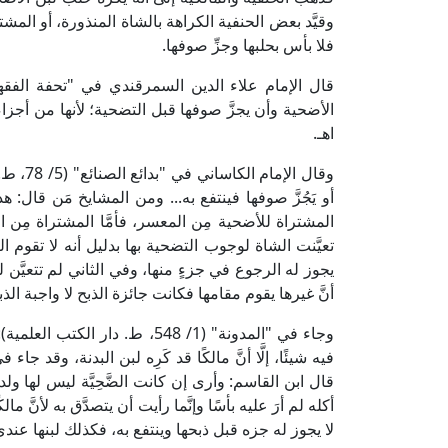
وقيَّد بعض الحنفية الكراهة بالشاة المنذورة، أو المش
فلا بأس بحلبها وجزِّ صوفها.
الأضحية وأن يجزَّ صوفها قبل التضحية؛ لأنها من أجزاء 
اهـ.
وقال ال
أو يَجُزَّ صوفها فينتفع به... ومن المشايخ مَن قال: 
المشتراة للأضحية مِن المعسر، فأمَّا المشتراة مِن ا
تعيَّنت الشاة لوجوب التضحية بها بدليل أنه لا تقوم ال
يجوز له الرجوع في جزءٍ منها، وفي الثاني لم تتعيَّن
أنَّ غيرها يقوم مقامها فكانت جائزة الذبح لا واجبة الذبح
وجاء في "المدونة" (1/ 548، ط.
فيه شيئًا، إلَّا أنَّ مالكًا قد كَرِه لبن البدنة، وقد 
قال ابن القاسم: وأرى إن كانت الضَّحِيَّة ليس لها ولد أن
أكله لم أرَ عليه بأسًا وإنَّما رأيت أن يتصدَّق به لأنَّ 
لا يجوز له جزه قبل ذبحها وينتفع به، فكذلك لبنها عندي م