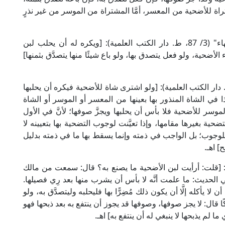
تراة للأضحية من المعسر، أمَّا المشتراة من الموسر من غير نذرٍ
قال الإمام علاء الدين السمرقندي في "تحفة الفقهاء" (3/ 87، ط. دار الكتب العلمية): [ويكره له أن يحلب لبن
الأضحية، ولو فعل يتصدق بها، ولو باع شيئًا منها يتصدَّق بثمنها]
إمام الكاساني في "بدائع الصنائع" (5/ 78، ط. دار الكتب العلمية): [ولو اشترى شاة للأضحية فيكره أن يحلبها
هذا في الشاة المنذور بها بعينها من المعسر أو الموسر أو الشاة
لموسر للأضحية فلا بأس أن يحلبها ويجزَّ صوفها؛ لأنَّ في الأول
تضحية بغيرها مقامها، وإذا تعيَّنت لوجوب التضحية بها بتعيينه لا
 للوجوب؛ بل الواجب في ذمته وإنما يسقط بها ما في ذمته بدليل
] اهـ.
 دار الكتب العلمية): [قلت: أرأيت لبن الأضحية ما يصنع به؟ قال: سمعت من مالك
جاء في الحديث: ما علمت أنَّه لا بأس أن يشرب منها بعد رِي فصيلها.
 لا يأكله إلَّا أن يكون ذلك مُضِرًّا بها فليحلبه وليتصدَّق به، ولو
مالكًا قال: لا يجز صوفها، وصوفها قد يجوز أن ينتفع به بعد ذبحها فهو
ا لم يذبحها لا ينبغي له أن ينتفع به] اهـ.