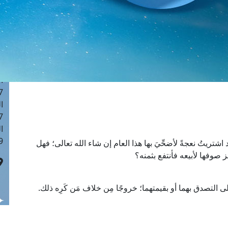
ا
 :42
ا
 :18
ا
 : 1
ا
7
ا
: 43
ا
 :8
تريتُ نعجةً لأضحِّيَ بها هذا العام إن شاء الله تعالى؛ فهل
 صوفها لأبيعه فأنتفع بثمنه؟
 التصدق بهما أو بقيمتهما؛ خروجًا مِن خلاف مَن كَرِه ذلك.