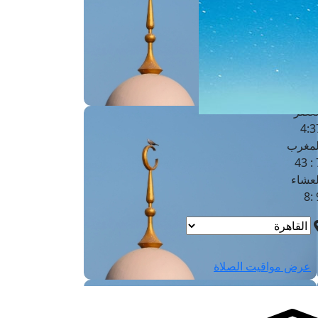
لفجر
4
لشروق
6
لظهر
1
لعصر
4:3
لمغرب
7 
لعشاء
9
عرض مواقيت الصلاة