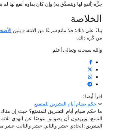
جزُّه (أنفع لها ويتصدَّق به) وإن كان بقاؤه أنفع لها لم يَ
الخلاصة
بناءً على ذلك: فلا مانع شرعًا من الانتفاع بلبن
الأضحي
مَن كَرِه ذلك.
والله سبحانه وتعالى أعلم.
اقرأ أيضا :
حكم صيام أيام التشريق للمتمتع
ما حكم صيام أيام التشريق للمتمتع؟ حيث إن هناك 
التمتع، ويريدون أن يصوموا عِوَضًا عن الهدي ثلاثة 
التشريق؛ الحادي عشر والثاني عشر والثالث عشر م