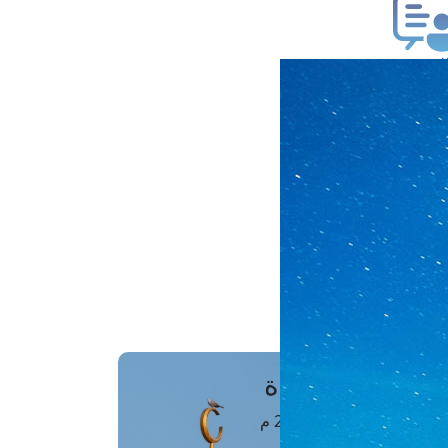
ب فتوى
تعلام عن فتوى
ز موعد
فتوى الهاتفية
َواقِيتُ الصَّـــلاة
اهرة · 08 أغسطس 2026 م