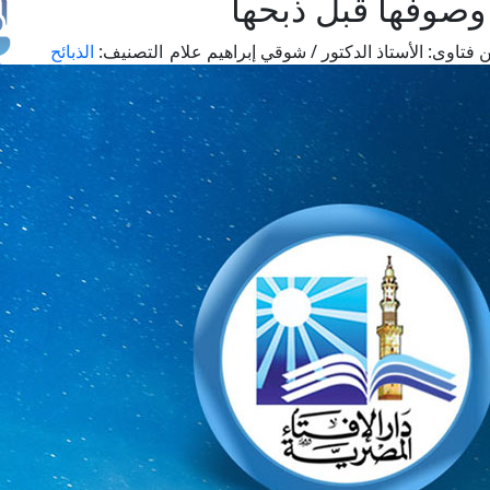
 وصوفها قبل ذبحها
 فتاوى:
الأستاذ الدكتور / شوقي إبراهيم علام
التصنيف:
الذبائح
طل
اس
حج
ال
م
الق