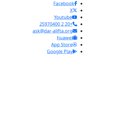
Facebook
X
Youtube
+20 2 25970400
ask@dar-alifta.org
huawei
App Store
Google Play