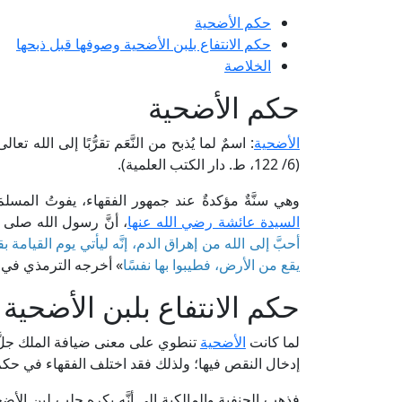
حكم الأضحية
حكم الانتفاع بلبن الأضحية وصوفها قبل ذبحها
الخلاصة
حكم الأضحية
الأضحية
: اسمٌ لما يُذبح من النَّعَم تقرُّبًا إلى ا
(6/ 122، ط. دار الكتب العلمية).
وهي سنَّةٌ مؤكدةٌ عند جمهور الفقهاء، يفوتُ المسلمَ
السيدة عائشة رضي الله عنها
، أنَّ رسول الله صلى 
أحبَّ إلى الله من إهراق الدم، إنَّه ليأتي يوم القيامة 
يقع من الأرض، فطيبوا بها نفسًا
» أخرجه الترمذي في 
حكم الانتفاع بلبن الأضحية
لما كانت
الأضحية
تنطوي على معنى ضيافة الملك جلَّ جل
إدخال النقص فيها؛ ولذلك فقد اختلف الفقهاء في حكم 
فذهب الحنفية والمالكية إلى أنَّه يكره حلب لبن الأضح