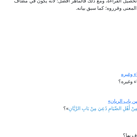
لى تحصيل القراءة، ومع ذلك فالماهر أفضل؛ لأنه يكون في مصَافِّ
ا المعنى وقرروه؛ كما سبق بيانه.
ء وغيره
ء وغيره؟
 باب الريان»
نْ أَهْلِ الصِّيَامِ دُعِيَ مِنْ بَابِ الرَّيَّانِ
»؟
رف بها؟