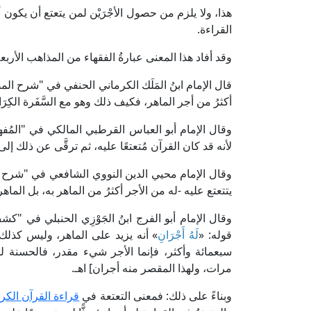
هذا، ولا يلزم من حصول الأجْرَيْن لمن يتعتع أن يكون أ
القراءة.
وقد أفاد هذا المعنى عبارةُ الفقهاء من المذاهب الأربعة
أكثرُ من أجر الماهر، فكيف ذلك وهو مع السَّفَرة الكِرَام ا
لأنه قد كان القرآن مُتعتعًا عليه، ثم ترقَّى عن ذلك إلى أن
يتتعتع عليه -له من الأجر أكثرُ من الماهر به، بل الماه
قوله: «
لَهُ أَجْرَانِ
» أنه يزيد على الماهر، وليس كذلك
سبعمائة وأكثر، فإنما الأجر شيء مقدر، فالحسنة ل
مرات، ولهذا المقصر منه أجران] اهـ.
وبناءً على ذلك: فمعنى التعتعة في
قراءة القرآن الكر