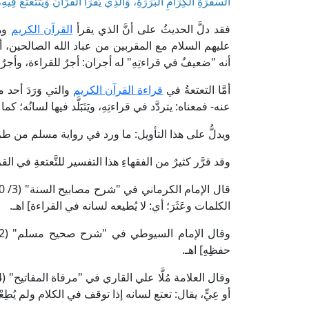
السَّفَرَةِ الْكِرَامِ الْبَرَرَةِ، وَالَّذِي يَقْرَأُ الْقُرْآنَ وَيَتَتَعْتَعُ فِيه
فقد دلَّ الحديثُ على أنَّ الذي يقرأ
القرآن الكريم
وهو
عليهم السلام مع المقربين من عباد الله الصالحين، أما ا
أنه "ضعيفٌ في قراءتِهِ" له أجران: أجرٌ للقراءة، وأجرٌ 
أمَّا التعتعةُ في
قراءة القرآن الكريم
والتي وَرَدَ أحد م
عنه- فمعناه: يتردَّد في قراءتِهِ، ويَتَبَلَّد فيها لسانُه؛ كما فسَّره ابنُ الأث
ويدلُّ على هذا التأويل: ما ورد في رواية مسلم من طر
وقد قرَّر كثيرٌ من الفقهاءِ هذا التفسير للتَّعتعةِ في الق
الكلمات وعَثَرَ؛ أي: لا يُطيعه لسانه في القراءة] اهـ.
حفظِهِ] اهـ.
أو عِيٍّ، يقال: تعتع لسانه إذا توقف في الكلام ولم يُطِعْه