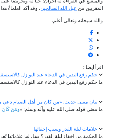
والمتعتعُ في القراءة له أجران؛ حثًّا له وتحريضًا ع
المقربين من
عباد الله الصالحين
، وقد أكد العلماءُ هذ
والله سبحانه وتعالى أعلم.
اقرأ أيضا :
حكم رفع اليدين في الدعاء عند النوازل كالاستسقا
ما حكم رفع اليدين في الدعاء عند النوازل كالاستسقا
بيان معنى حديث: «من كان من أهل الصيام دعي من
ما معنى قوله صلى الله عليه وآله وسلم: «
وَمَنْ كَانَ مِ
علامات ليلة القدر وسبب إخفائها
ما الحكمة من إخفاء ليلة القدر؟ وهل لها علاماتها تُع