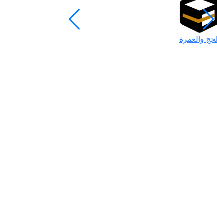
لحج والعمرة
رمضان