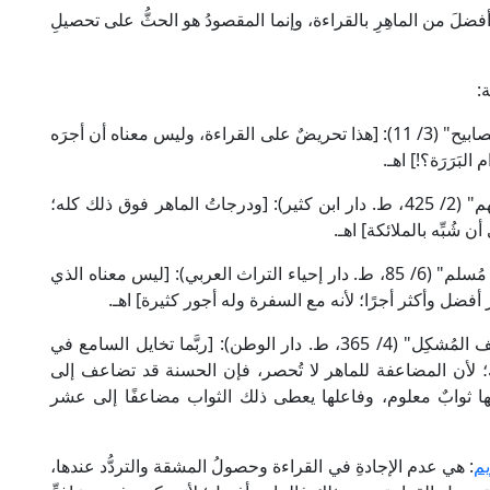
فضلَ من الماهِرِ بالقراءة، وإنما المقصودُ هو الحثُّ على تحصيلِ
:
قال الإمام ابنُ المَلَك الكرماني الحنفي في "شرح المصابيح" (3/ 11): [هذا تحريضٌ على القراءة، وليس معناه أن أجرَه
لبَرَرَة؟!] اهـ.
وقال الإمام أبو العباس القرطبي المالكي في "المُفهم" (2/ 425، ط. دار ابن كثير): [ودرجاتُ الماهر فوق ذلك كله؛
 شُبِّه بالملائكة] اهـ.
وقال الإمام محيي الدين النووي الشافعي في "شرح مُسلم" (6/ 85، ط. دار إحياء التراث العربي): [ليس معناه الذي
ر أفضل وأكثر أجرًا؛ لأنه مع السفرة وله أجور كثيرة] اهـ.
وقال الإمام أبو الفرج ابنُ الجَوْزِي الحنبلي في "كشف المُشكِل" (4/ 365، ط. دار الوطن): [ربَّما تخايل السامع في
؛ لأن المضاعفة للماهر لا تُحصر، فإن الحسنة قد تضاعف إلى
ها ثوابٌ معلوم، وفاعلها يعطى ذلك الثواب مضاعفًا إلى عشر
يم
: هي عدم الإجادةِ في القراءة وحصولُ المشقة والتردُّد عندها،