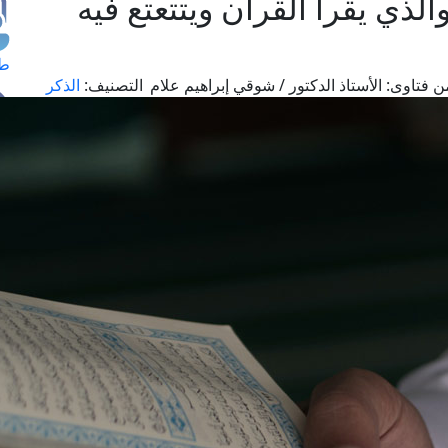
لذي يقرأ القرآن ويتتعتع فيه
طل
ن فتاوى:
الأستاذ الدكتور / شوقي إبراهيم علام
التصنيف:
الذكر
اس
حج
ال
م
الق