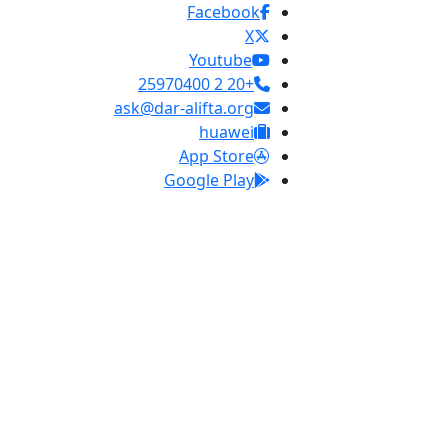
Facebook
X
Youtube
+20 2 25970400
ask@dar-alifta.org
huawei
App Store
Google Play