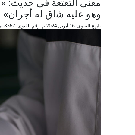
معنى التعتعة في حديث: «وا
وهو عليه شاق له أجران»
تاريخ الفتوى:
16 أبريل 2024 م
رقم الفتوى:
8367
م