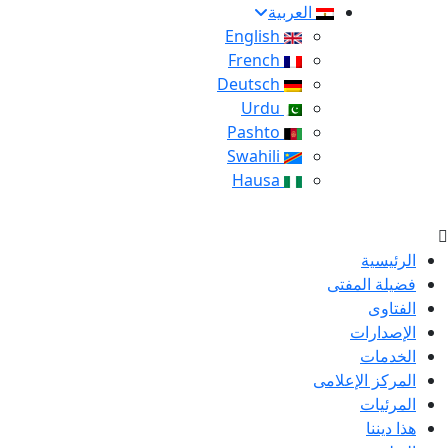
العربية
English
French
Deutsch
Urdu
Pashto
Swahili
Hausa
الرئيسية
فضيلة المفتى
الفتاوى
الإصدارات
الخدمات
المركز الإعلامى
المرئيات
هذا ديننا