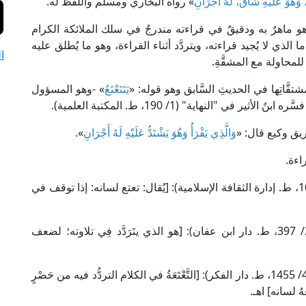
ِ، وَهُوَ عَلَيْهِ شَاقٌّ، لَهُ أَجْرَانِ
» رواه البخاري ومسلم واللفظ له.
 ماهرٌ به ودقيقٌ في قراءته مندرجٌ في سلك الملائكة الكرام
لذي لا يُجيد قراءته، ويتردَّد أثناء القراءة، وهو ما يُطلق عليه
ا
للمحاولة مع المشقَّةِ.
شتقَّاتِها في الحديثِ السَّابق وهو قوله: «
يَتَتَعْتَعُ
» -وهو المسؤول
ير في "النهاية" (1/ 190، ط. المكتبة العلمية).
يق وكيع قال: «
وَالَّذِي يَقْرَأُ وَهُوَ يَشْتَدُّ عَلَيْهِ لَهُ أَجْرَانِ
».
راءة.
قال الإمام الكرماني في "شرح مصابيح السنة" (3/ 10، ط. إدارة الثقافة الإسلامية): [يُقال: تعتع لسانه: إذا توقف في
وقال الإمام السيوطي في "شرح صحيح مسلم" (2/ 397، ط. دار ابن عفان): [هو الذي يتَرَدَّد فِي تلاوته؛ لضعف
وقال العلامة مُلَّا علي القاري في "مرقاة المفاتيح" (4/ 1455، ط. دار الفكر): [التَّعْتَعَةُ في الكلام التردُّد فيه من حَصْرٍ
ُ لسانه] اهـ.