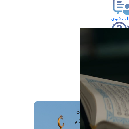
ب فتوى
تعلام عن فتوى
ز موعد
فتوى الهاتفية
َواقِيتُ الصَّـــلاة
اهرة · 07 أغسطس 2026 م