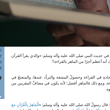
ا
 :41
ا
 :17
ا
 : 1
ا
8
ا
ي حديث النبي صلى الله عليه وآله وسلم: «والذي يقرأ القرآن
: 44
أنه أعظم أجرًا من الماهر بالقراءة؟
ا
 :9
ادةِ في القراءة وحصولُ المشقة والتردُّد عندها، والمتعتعُ في
اءة، ومع ذلك فالماهر أفضل؛ لأنه يكون في مصَافِّ المقربين من
ه.
 قال رسولُ الله صلى الله عليه وآله وسلم: «
الْمَاهِرُ بِالْقُرْآنِ مَعَ