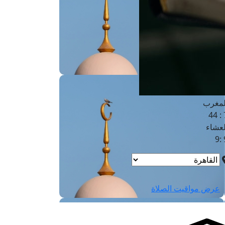
لفجر
4
لشروق
6
لظهر
1
لعصر
4:3
لمغرب
7 
لعشاء
9
عرض مواقيت الصلاة