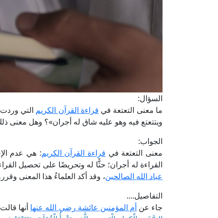
السؤال:
ما معنى التعتعة في
قراءة القرآن الكريم
التي وردت ف
ويتتعتع فيه وهو عليه شاق له أجران»؟ وهل معنى ذلك 
الجواب:
معنى التعتعة في
قراءة القرآن الكريم
: هي عدم الإج
القراءة له أجران؛ حثًّا له وتحريضًا على تحصيل القر
عباد الله الصالحين
، وقد أكد العلماءُ هذا المعنى وقررو
التفاصيل....
جاء عن
أم المؤمنين عائشة رضي الله عنها
أنها قالت: