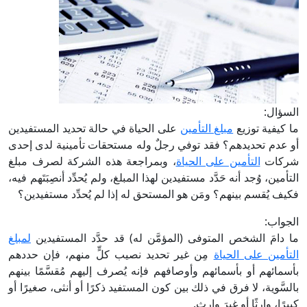
السؤال:
ما كيفية توزيع
مبلغ التأمين
على الحياة في حالة تحديد المستفيدين
أو عدم تحديدهم؟ فقد توفي رجلٌ وله مستحقات تأمينية لدى إحدى
شركات
التأمين على الحياة
، وبمراجعة هذه الشركة لصرف مبلغ
التأمين، وُجد أنه حَدَّد مستفيدين لهذا المبلغ، ولم يُحدِّد أنصِبَتَهم فيه،
فكيف يُقسم بينهم؟ ومَن هو المستحق له إذا لم يُحدِّد مستفيدين؟
الجواب:
ما دامَ الشخص المتوفى (المؤمَّن له) قد حدَّد المستفيدين
لمبلغ
التأمين على الحياة
مِن غير تحديد نصيب كلٍّ منهم، فإن حددهم
بأسمائهم أو بأسمائهم وأوصافهم فإنه يُصرف إليهم مُقسَّمًا بينهم
بالسَّوية، لا فرق في ذلك بين كون المستفيد ذكرًا أو أنثى، صغيرًا أو
كبيرًا، وارثًا أو غيرَ وارثٍ.