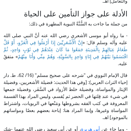
والتعامل] اهـ.
الأدلة على جواز التأمين على الحياة
من جملة ما جاءت به السُّنَّةُ النبوية المطهرة في ذلك:
- ما رواه أبو موسى الأشعري رضي الله عنه أنَّ النبي صلى الله
عليه وآله وسلم قال: «
إِنَّ الْأَشْعَرِيِّينَ إِذَا أَرْمَلُوا فِي الْغَزْوِ، أَوْ قَلَّ
طَعَامُ عِيَالِهِمْ بِالْمَدِينَةِ جَمَعُوا مَا كَانَ عِنْدَهُمْ فِي ثَوْبٍ وَاحِدٍ، ثُمَّ
اقْتَسَمُوا بَيْنَهُمْ فِي إِنَاءٍ وَاحِدٍ بِالسَّوِيَّةِ، وَهُمْ مِنِّي وَأَنَا مِنْهُمْ
» متفقٌ
عليه.
قال الإمام النووي في "شرحه على صحيح مسلم" (16/ 62، ط. دار
إحياء التراث العربي): [وفي هذا الحديث: فضيلة الأشعريين، وفضيلة
الإيثار والمواساة، وفضيلة خلط الأزواد في السَّفَر، وفضيلة جمعها
في شيء عند قِلتها في الحضر ثم يُقسم، وليس المراد بهذا القسمة
المعروفة في كتب الفقه بشروطها ومَنْعها في الربويات، واشتراط
المواساة وغيرها، وإنما المراد هنا: إباحة بعضهم بعضًا ومواساتهم
بالموجود] اهـ.
- وما جاء عن
أبي هريرة
، أو عن أبي سعيد رضي الله عنهما -شك