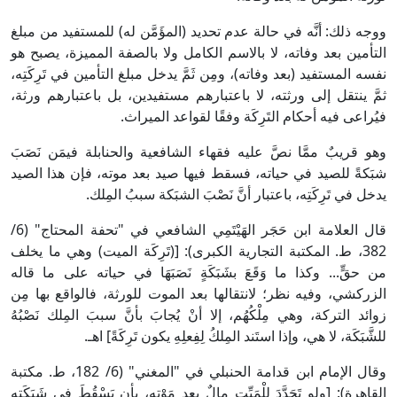
ووجه ذلك: أنَّه في حالة عدم تحديد (المؤَمَّن له) للمستفيد من مبلغ
التأمين بعد وفاته، لا بالاسم الكامل ولا بالصفة المميزة، يصبح هو
نفسه المستفيد (بعد وفاته)، ومِن ثَمَّ يدخل مبلغ التأمين في تَرِكَتِه،
ثمَّ ينتقل إلى ورثته، لا باعتبارهم مستفيدين، بل باعتبارهم ورثة،
فيُراعى فيه أحكام التَرِكَة وفقًا لقواعد الميراث.
وهو قريبٌ ممَّا نصَّ عليه فقهاء الشافعية والحنابلة فيمَن نَصَبَ
شبَكةً للصيد في حياته، فسقط فيها صيد بعد موته، فإن هذا الصيد
يدخل في تَرِكَتِه، باعتبار أنَّ نَصْبَ الشبَكة سببُ المِلك.
قال العلامة ابن حَجَر الهَيْتَمِي الشافعي في "تحفة المحتاج" (6/
382، ط. المكتبة التجارية الكبرى): [(تَرِكَة الميت) وهي ما يخلف
من حقٍّ... وكذا ما وَقَعَ بشَبَكَةٍ نَصَبَهَا في حياته على ما قاله
الزركشي، وفيه نظر؛ لانتقالها بعد الموت للورثة، فالواقع بها مِن
زوائد التركة، وهي مِلْكُهُم، إلا أنْ يُجابَ بأنَّ سببَ المِلك نَصْبُهُ
للشَّبَكَة، لا هي، وإذا استَند المِلكُ لِفِعلِهِ يكون تَرِكَةً] اهـ.
وقال الإمام ابن قدامة الحنبلي في "المغني" (6/ 182، ط. مكتبة
القاهرة): [ولو تَجَدَّدَ لِلْمَيِّتِ مالٌ بعد مَوْتِه، بأن يَسْقُطَ في شَبَكَتِه