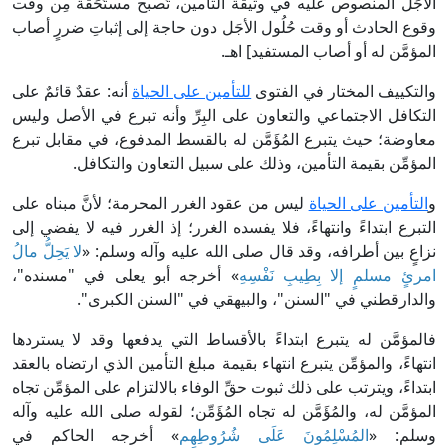
الأجَل المنصوص عليه في وثيقة التأمين، تُصبح مستَحَقة مِن وقت
وقوع الحادث أو وقت حُلُول الأجَل دون حاجة إلى إثباتِ ضررٍ أصاب
المؤمَّن له أو أصاب المستفيد] اهـ.
والتكييف المختار في الفتوى
للتأمين على الحياة
أنه: عقدٌ قائمٌ على
التكافل الاجتماعي والتعاون على البِرِّ وأنه تبرع في الأصل وليس
معاوضة؛ حيث يتبرع المُؤَمَّن له بالقسط المدفوع، في مقابل تبرع
المؤمِّن بقيمة التأمين، وذلك على سبيل التعاون والتكافل.
و
التأمين على الحياة
ليس من عقود الغرر المحرمة؛ لأنَّ مبناه على
التبرع ابتداءً وانتهاءً، فلا يفسده الغرر؛ إذ الغرر فيه لا يفضي إلى
نزاعٍ بين أطرافه، وقد قال صلى الله عليه وآله وسلم: «
لا يَحِلُّ مالُ
امرئٍ مسلمٍ إلا بِطِيبِ نَفْسِهِ
» أخرجه أبو يعلى في "مسنده"،
والدارقطني في "السنن"، والبيهقي في "السنن الكبرى".
فالمؤمَّن له يتبرع ابتداءً بالأقساط التي يدفعها وقد لا يستردها
انتهاءً، والمؤمِّن يتبرع انتهاء بقيمة مبلغ التأمين الذي ارتضاه بالعقد
ابتداءً، ويترتب على ذلك ثبوت حقِّ الوفاء بالالتزام على المؤمِّن تجاه
المؤمَّن له، والمُؤَمَّن له تجاه المُؤَمِّن؛ لقوله صلى الله عليه وآله
وسلم: «
المُسْلِمُونَ عَلَى شُرُوطِهِم
» أخرجه الحاكم في