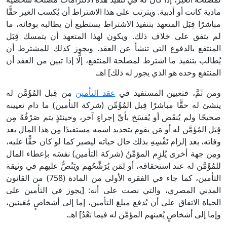
مادية كانت أو أدبية. ويترتب على هذا الاشتراط أن يُكسب الغير حقًّا
مباشرًا قِبَل المتعهد بتنفيذ الاشتراط يستطيع أن يطالبه بوفائه، ما
لم يتفق على خلاف ذلك. ويكون لهذا المتعهد أن يتمسك قِبَل
المنتفع بالدفوع التي تنشأ عن العقد. ويجوز كذلك للمشترط أن
يُطالب بتنفيذ ما اشترط لمصلحة المنتفع، إلَّا إذا تبين من العقد أن
المنتفع وحده هو الذي يجوز له ذلك] اهـ.
ومن ثَمَّ، فتعيين المستفيد في
عقد التأمين
مِن قِبل المُؤَمَّن له
ينشئ له حقًّا مباشرًا قِبل المُؤَمِّن (شركة التأمين) ما دام تعيينه
صحيحًا ولم يُنقَض أو يُفسَخ بأيِّ إجراءٍ آخر، وحينئذٍ يتم صَرْفُهُ مِن
قِبَل المُؤَمَّن له أو مَن يقوم بتحديد اسمه مستفيدًا مِن هذا المال بعد
وفاته، بعد إلزام نَفْسِهِ بذلك حال حياته ليصير كما لو كان حقًّا عليه،
ومِن جهة أخرى يُلزِم المؤمِّنُ (شركة التأمين) نفسَه بإعطاء المال
للمُؤَمَّن له عند استحقاقه، أو لِمَن يُرَشِّحُهم ويَنُصُّ عليهم في وثيقة
التأمين، كما جاء في الفقرة الأولى من المادة (758) من القانون
المدني المصري، والتي نصت على أنه: [يجوز في التأمين على
الحياة الاتفاق على أن يُدفع مبلغ التأمين، إما إلى أشخاصٍ مُعَينين،
وإما إلى أشخاصٍ يُعينهم المؤَمَّن له فيما بَعْدُ] اهـ.