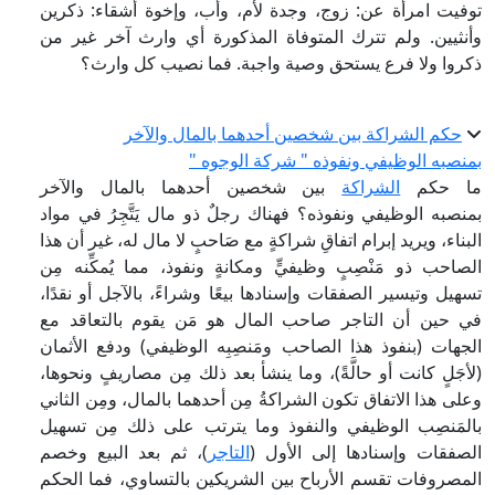
توفيت امرأة عن: زوج، وجدة لأم، وأب، وإخوة أشقاء: ذكرين
وأنثيين. ولم تترك المتوفاة المذكورة أي وارث آخر غير من
ذكروا ولا فرع يستحق وصية واجبة. فما نصيب كل وارث؟
حكم الشراكة بين شخصين أحدهما بالمال والآخر
بمنصبه الوظيفي ونفوذه " شركة الوجوه "
ما حكم
الشراكة
بين شخصين أحدهما بالمال والآخر
بمنصبه الوظيفي ونفوذه؟ فهناك رجلٌ ذو مال يَتَّجِرُ في مواد
البناء، ويريد إبرام اتفاقِ شراكةٍ مع صَاحبٍ لا مال له، غير أن هذا
الصاحب ذو مَنْصِبٍ وظيفيٍّ ومكانةٍ ونفوذ، مما يُمكِّنه مِن
تسهيل وتيسير الصفقات وإسنادها بيعًا وشراءً، بالآجل أو نقدًا،
في حين أن التاجر صاحب المال هو مَن يقوم بالتعاقد مع
الجهات (بنفوذ هذا الصاحب ومَنصِبِه الوظيفي) ودفع الأثمان
(لأجَلٍ كانت أو حالَّةً)، وما ينشأ بعد ذلك مِن مصاريفٍ ونحوها،
وعلى هذا الاتفاق تكون الشراكةُ مِن أحدهما بالمال، ومِن الثاني
بالمَنصِب الوظيفي والنفوذ وما يترتب على ذلك مِن تسهيل
الصفقات وإسنادها إلى الأول (
التاجر
)، ثم بعد البيع وخصم
المصروفات تقسم الأرباح بين الشريكين بالتساوي، فما الحكم