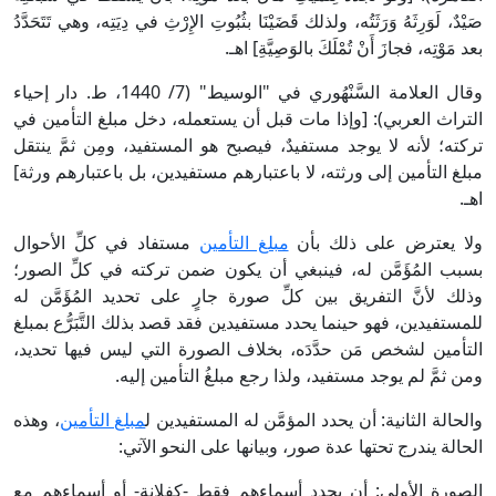
صَيْدٌ، لَوَرِثَهُ وَرَثَتُه، ولذلك قَضَيْنَا بثُبُوتِ الإِرْثِ في دِيَتِه، وهي تَتَحَدَّدُ
بعد مَوْتِه، فجازَ أَنْ تُمْلَكَ بالوَصِيَّةِ] اهـ.
وقال العلامة السَّنْهُوري في "الوسيط" (7/ 1440، ط. دار إحياء
التراث العربي): [وإذا مات قبل أن يستعمله، دخل مبلغ التأمين في
تركته؛ لأنه لا يوجد مستفيدٌ، فيصبح هو المستفيد، ومِن ثمَّ ينتقل
مبلغ التأمين إلى ورثته، لا باعتبارهم مستفيدين، بل باعتبارهم ورثة]
اهـ.
ولا يعترض على ذلك بأن
مبلغ التأمين
مستفاد في كلِّ الأحوال
بسبب المُؤَمَّن له، فينبغي أن يكون ضمن تركته في كلِّ الصور؛
وذلك لأنَّ التفريق بين كلِّ صورة جارٍ على تحديد المُؤَمَّن له
للمستفيدين، فهو حينما يحدد مستفيدين فقد قصد بذلك التَّبَرُّع بمبلغ
التأمين لشخص مَن حدَّدَه، بخلاف الصورة التي ليس فيها تحديد،
ومن ثمَّ لم يوجد مستفيد، ولذا رجع مبلغُ التأمين إليه.
والحالة الثانية: أن يحدد المؤمَّن له المستفيدين ل
مبلغ التأمين
، وهذه
الحالة يندرج تحتها عدة صور، وبيانها على النحو الآتي:
الصورة الأولى: أن يحدد أسماءهم فقط -كفلانة- أو أسماءهم مع