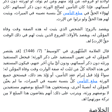
أولادهِ أو فروعهِ، مَن وُلِد منهم ومَن لم يُولَد، أو لورثته دون ذكر
أسمائهم، فإذا كان التأمين لصالح الورثة دون ذكر أسمائهم -كان
لهؤلاء الحقُّ في
مبلغ التأمين
كلٌّ بنسبة نصيبه في الميراث، ويثبت
لهم هذا الحقُّ ولو نزلوا عن الإرث.
ويقصد بالزوج: الشخص الذي يثبت له هذه الصفة وقت وفاة
المؤمَّن له، ويقصد بالأولاد: الفروع الذين يثبت لهم في ذلك الوقت
حقُّ الإرث] اهـ.
قال العلامة السَّنْهُوري في "الوسيط" (7/ 1446): [قد يقتصر
المؤمَّن له في تعيين المستفيد على ذكر الورثة؛ فيجعل المستفيدَ
ورثتَه دون ذكر أسمائهم، ودون أيِّ بيانٍ آخَر عنهم، فيكون المستفيد
في هذه الحالة كلَّ مَن تَثبُت له صفة الوارث وقت وفاة المؤمَّن له؛
سواءٌ وُلِدَ قبل إبرام عقد التأمين، أو وُلِدَ بعد ذلك، فيستحق جميع
الورثة
مبلغ التأمين
كلٌّ بنسبة نصيبه في الميراث، ما لم يعيِّن
المؤمَّن له أنصبةً أخرى، ويستحقون هذا المبلغ بوصفهم مستفيدين
لا بوصفهم ورثة، ويترتب على ذلك: أنهم يتقاضون هذا المبلغ لا مِن
تركة مورثهم] اهـ.
الخلاصة