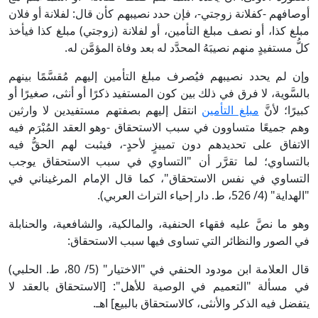
أوصافهم -كفلانة زوجتي-، فإن حدد نصيبهم كأن قال: لفلانة أو فلان
مبلغ كذا، أو نصف مبلغ التأمين، أو لفلانة (زوجتي) مبلغ كذا فيأخذ
كلُّ مستفيدٍ منهم نصيبَهُ المحدَّد له بعد وفاة المؤمَّن له.
وإن لم يحدد نصيبهم فيُصرف مبلغ التأمين إليهم مُقسَّمًا بينهم
بالسَّوية، لا فرق في ذلك بين كون المستفيد ذكرًا أو أنثى، صغيرًا أو
كبيرًا؛ لأنَّ
مبلغ التأمين
انتقل إليهم بصفتهم مستفيدين لا وارثين
وهم جميعًا متساوون في سبب الاستحقاق -وهو العقد المُبْرَم فيه
الاتفاق على تحديدهم دون تمييزٍ لأحدٍ-، فيثبت لهم الحقُّ فيه
بالتساوي؛ لما تقرَّر أن "التساوي في سبب الاستحقاق يوجب
التساوي في نفس الاستحقاق"، كما قال الإمام المرغيناني في
"الهداية" (4/ 526، ط. دار إحياء التراث العربي).
وهو ما نصَّ عليه فقهاء الحنفية، والمالكية، والشافعية، والحنابلة
في الصور والنظائر التي تساوى فيها سبب الاستحقاق:
قال العلامة ابن مودود الحنفي في "الاختيار" (5/ 80، ط. الحلبي)
في مسألة "التعميم في الوصية للأهل": [الاستحقاق بالعقد لا
يتفضل فيه الذكر والأنثى، كالاستحقاق بالبيع] اهـ.