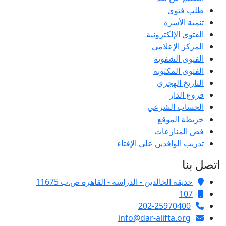
طلب فتوى
تنمية الأسرة
الفتوى الإلكترونية
المركز الإعلامى
الفتوى الشفوية
الفتوى المكتوبة
التاريخ الهجري
فروع الدار
الحساب الشرعي
خريطة الموقع
فض المنازعات
تدريب الوافدين على الإفتاء
اتصل بنا
حديقة الخالدين - الدراسة - القاهرة ص.ب 11675
107
202-25970400
info@dar-alifta.org