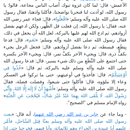
الأعمش- قال: لما كان غزوة تبوك أصاب الناس مجاعة، قالوا: يا
رسول الله، لو أذنت لنا فنحرنا نواضحنا، فأكلنا وادهنا، فقال رسول
الله صلى الله عليه وآله وسلم: «
افْعَلُوا
»، قال: فجاء عمر رضي الله
عنه، فقال: يا رسول الله، إن فعلت قل الظَّهر، ولكن ادعهم بفضل
أزوادهم، ثم ادع الله لهم عليها بالبركة، لعل الله أن يجعل في ذلك،
فقال رسول الله صلى الله عليه وآله وسلم: «
نَعَم
»، قال: فدعا
بِنِطَعٍ، فبسطه، ثم دعا بفضل أزوادهم، قال: فجعل الرجل يجيء
بكفِّ ذرة، قال: ويجيء الآخر بكفِّ تمر، قال: ويجيء الآخر بكسرة
حتى اجتمع على النِّطَعِ من ذلك شيء يسير، قال: فدعا رسول الله
صلى الله عليه وآله وسلم عليه بالبركة، ثم قال: «
خُذُوا فِي
أَوْعِيَتِكُمْ
»، قال: فأخذوا في أوعيتهم، حتى ما تركوا في العسكر
وعاء إلا ملؤوه، قال: فأكلوا حتى شبعوا، وفضلت فضلة، فقالَ
رسول الله صلى الله عليه وآله وسلم: «
أَشْهَدُ أَنْ لَا إِلَهَ إِلَّا اللهُ، وَأَنِّي
رَسُولُ اللهِ، لَا يَلْقَى اللهَ بِهِمَا عَبْدٌ غَيْرَ شَاكٍّ، فَيُحْجَبَ عَنِ الْجَنَّةِ
»
رواه الإمام مسلم في "الصحيح".
- وما جاء عن
جابر بن عبد الله رضي الله عنهما
، أنه قال: «
بعث
رسول الله صلى الله عليه وآله وسلم بعثًا قِبَل السَّاحل، فأمَّر
عليهم أبا عبيدة بن الجراح وهم ثلاثمائة، وأنا فيهم، فخرجنا حتى إذا