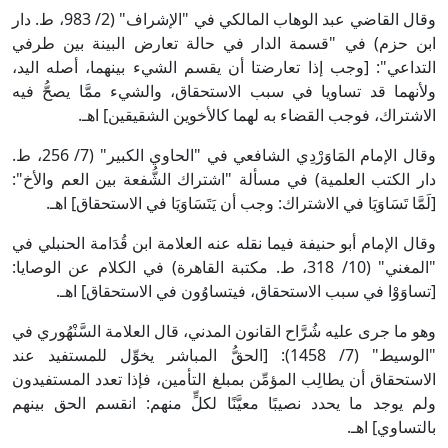
وقال القاضي عبد الوهاب المالكي في "الإشراف" (2/ 983، ط. دار
ابن حزم) في "قسمة الدار في حالة تعارض البينة بين طرفي
التداعي": [وجب إذا تعارضتا أن يقسم الشيء بينهما، أصله اليد،
ولأنهما قد تساويا في سبب الاستحقاق، والشيء ممَّا يصحُّ فيه
الاشتراك، فوجب القضاء به لهما كالأخوين الشقيقين] اهـ.
وقال الإمام المَاوَرْدِي الشافعي في "الحاوي الكبير" (7/ 256، ط.
دار الكتب العلمية) في مسألة "اشتراك الشُّفعة بين العم والأخ":
[لَمَّا تَسَاوَيَا في الاشتراك: وجب أن يَتَسَاوَيَا في الاستحقاق] اهـ.
وقال الإمام أبو حنيفة فيما نقله عنه العلامة ابن قُدَامة الحنبلي في
"المغني" (10/ 318، ط. مكتبة القاهرة) في الكلام عن الوصايا:
[تساوَوْا في سبب الاستحقاق، فيتساوُون في الاستحقاق] اهـ.
وهو ما جرى عليه شُرَّاح القانون المدني، قال العلامة السَّنْهُوري في
"الوسيط" (7/ 1458): [الحقُّ المباشر يخوِّل للمستفيد عند
الاستحقاق أن يطالِب المؤمِّن بمبلغ التأمين، فإذا تعدد المستفيدون
ولم يوجد ما يحدد نصيبًا معيَّنًا لكلٍّ منهم: انقسم الحق بينهم
بالتساوي] اهـ.