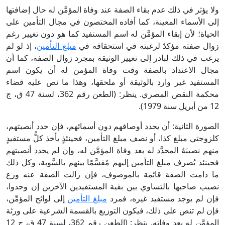
ولا يؤثر في ذلك عدم بقاء الصفة عند وفاة المؤمَّن له حال إضافتها
إلى الأسماء المعينة، كما أفاده المختصون في مجال التأمين على
الحياة؛ لأن إبقاء المؤمَّن له اسم المستفيد كما هو دون تغيير رغم
زوال صفته مؤكدٌ لرغبته في استحقاقه في
مبلغ التأمين
، إذ لو لم
يرغب في ذلك لبادر إلى تغيير الوثيقة بمجرد زوال الصفة، كما أن
مجال الاعتداد بالصفة وقت وفاة المؤمن له أن يكون اسم
المستفيد غير وارد بالوثيقة أو ملحقها، وهذا ما نص عليه قضاء
محكمة النقض المصري. ينظر: (الطعن رقم 362، لسنة 47 ق، ج
12 من أبريل سنة 1979).
الصورة الثانية: أن يحدد أوصافهم دون أسمائهم، فإن حدد أنصبتهم،
كلزوجتي مبلغ كذا، أو نصف مبلغ التأمين، فحينئذٍ يأخذ كلُّ مستفيدٍ
منهم نصيبَهُ المحدَّد له بعد وفاة المؤمَّن له، وإن لم يحدد أنصبتهم
فحينئذ يُصرف مبلغ التأمين إليهم مُقسَّمًا بينهم بالسَّوية، وكل ذلك
ما دامت الصفة قائمة بالموصوف، فإن زالت الصفة عنه وزع
نصيب صاحبها بالتساوي بين بقية المستفيدين الآخرين إن وجدوا،
فإن لم يوجد مستفيد غيره، فمرد
مبلغ التأمين
إلى لوائح المؤمِّن،
فإن لم تنص على ذلك، فيكون التوزيع بالقسمة الشرعية على ورثة
المؤمَّن له بعد وفاته. ينظر: (الطعن رقم 362، لسنة 47 ق، ج 12