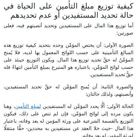
كيفية توزيع مبلغ التأمين على الحياة في
حالة تحديد المستفيدين أو عدم تحديدهم
أما توزيع هذا المال على المستفيدين وتحديد أنصبتهم فيه، فعلى
صورتين:
الصورة الأولى: أن يختص المؤمِّن وحده بتحديد كيفية توزيع هذه
المبالغ التأمينية على حسب اللوائح المعمول بها لديه، فلا يُمنح
المؤمَّنُ له حقَّ تحديد توزيع هذا المال. ويكون التوزيع حينئذ على
حسب لوائح المؤمِّن، باعتباره هو المتبرع بمبلغ التأمين انتهاءً فله
حقُّ تحديد المستفيدين.
والصورة الثانية: أن يُمنح المؤمَّن له حقَّ تحديد المستفيدين،
وأنصبتهم، ولذلك حالتان:
الحالة الأولى: ألَّا يحدد المؤمَّن له المستفيدين
لمبلغ التأمين
، وهنا
يكون مرده إلى لوائح المؤمِّن، فإن لم تنص على ذلك، فيكون
التوزيع بالقسمة الشرعية على ورثة المؤمن له بعد وفاته، باعتبار
هذا المال -حيث خلا العقد عن مستفيدين به محددين- حقًّا منتقلًا
لورثة المؤمن له بعد وفاته.