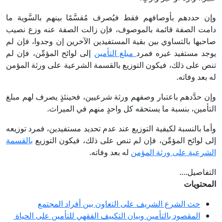
وإن حددهم بأوصافهم فقط فيُصرف مُقسَّمًا بينهم بالسَّوية ما
دامت الصفة قائمة بالموصوف، فإن زالت الصفة عنه وزع نصيب
صاحبها بالتساوي بين بقية المستفيدين الآخرين إن وجدوا، فإن لم
يوجد مستفيد غيره فمرد
مبلغ التأمين
إلى لوائح المؤمِّن، فإن لم
تنص على ذلك، فيكون التوزيع بالقسمة الشرعية على ورثة المؤمن
له بعد وفاته.
وإن حدَّدهم باعتبار وصفهم ورثة شرعيين، فحينئذٍ يصرف لهم مبلغ
التأمين، بنسبة ما يستحقه كل واحدٍ منهم في الميراث.
وأما بالنسبة لكيفية التوزيع عند عدم تحديد مستفيدين، فمرد توزيعه
إلى لوائح المؤمِّن، فإن لم تنص على ذلك، فيكون التوزيع
بالقسمة
الشرعية على ورثة المؤمن
له بعد وفاته.
التفاصيل....
المحتويات
حث الشرع الشريف على التعاون بين أفراد المجتمع
المقصود بالتأمين وبيان التكييف الفقهي للتأمين على الحياة