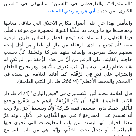
"المستدرك"، والدارقطني في "السنن"، والبيهقي في "السنن
الكبرى" من حديث
أبي هريرة رضي الله عنه
.
والتأمين بهذا جارٍ على أصول مكارم الأخلاق التي تتلاقى معانيها
ومقاصدها معَ ما وردت به السُّنَّة النبوية المطهرة من مواقف تَجلَّى
فيها التعاون والمواساة عند توقع الخطر والتماس طرق الوقاية
منه، كأن يُجمع ما لدى الرفقاء من مالٍ أو طعامٍ من أجل إباحة
بعضهم بعضًا بموجوده، وإنفاقه بينهم شراكةً وقَسْمًا، كلٌّ بحسب
حاجته وكفايته، على الرغم من أنَّ في هذه الرُّفقة من لم تكن له
بقية طعام وليس لديه مالٌ، فيما يُعرف بالتَّناهد، وهو تخارج الطَّعَام
وَالشرَاب على قدرٍ فِي الرُّفْقَة، كما أفاده العلامة ابن سيده في
"المحكم والمحيط الأعظم" (4/ 266، ط. دار الكتب العلمية).
قال العلامة محمد أنور الكشميري في "فيض الباري" (4/ 4، ط. دار
الكتب العلمية): [النَّهدُ: أن يَنْثُرَ الرُّفقةُ زادَهم على سُفْرةٍ واحدةٍ
ليأكلوا جميعًا بدون تقسيم، ففيه شَرِكةٌ أوَّلًا، وتقسيمٌ آخِرًا، ولا ريبَ
أنه تقسيمٌ على المجازفةِ لا غير، مع التَّفاوُتِ في الأَكلِ... وقد مَرَّ
معنا الجواب أنها ليست من باب المعاوضات التي تجري فيها
المماكسةُ، أو تدخلُ تحت الحُكْم، وإنَّما هي من باب التسامح