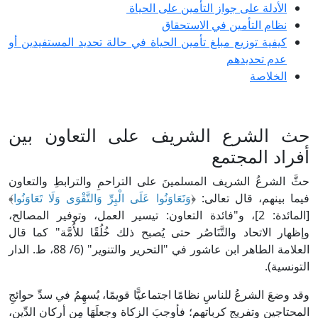
الأدلة على جواز التأمين على الحياة
نظام التأمين في الاستحقاق
كيفية توزيع مبلغ تأمين الحياة في حالة تحديد المستفيدين أو
عدم تحديدهم
الخلاصة
حث الشرع الشريف على التعاون بين
أفراد المجتمع
حثَّ الشرعُ الشريف المسلمينَ على التراحمِ والترابطِ والتعاون
فيما بينهم، قال تعالى: ﴿
وَتَعَاوَنُوا عَلَى الْبِرِّ وَالتَّقْوَى وَلَا تَعَاوَنُوا
﴾
[المائدة: 2]، و"فائدة التعاون: تيسير العمل، وتوفير المصالح،
وإظهار الاتحاد والتَّنَاصُر حتى يُصبح ذلك خُلُقًا للأُمَّة" كما قال
العلامة الطاهر ابن عاشور في "التحرير والتنوير" (6/ 88، ط. الدار
التونسية).
وقد وضعَ الشرعُ للناسِ نظامًا اجتماعيًّا قويمًا، يُسهِمُ في سدِّ حوائجِ
المحتاجين وتفريجِ كرباتهم؛ فأوجبَ الزكاة وجعلَهَا مِن أركانِ الدِّين،