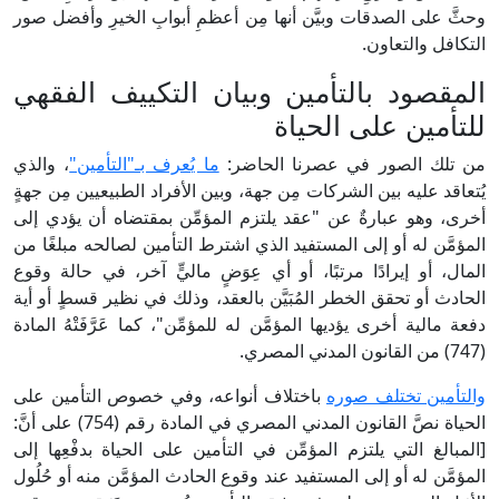
وحثَّ على الصدقات وبيَّن أنها مِن أعظمِ أبوابِ الخيرِ وأفضل صور
التكافل والتعاون.
المقصود بالتأمين وبيان التكييف الفقهي
للتأمين على الحياة
من تلك الصور في عصرنا الحاضر:
ما يُعرف بـ"التأمين"
، والذي
يُتعاقد عليه بين الشركات مِن جهة، وبين الأفراد الطبيعيين مِن جهةٍ
أخرى، وهو عبارةٌ عن "عقد يلتزم المؤمِّن بمقتضاه أن يؤدي إلى
المؤمَّن له أو إلى المستفيد الذي اشترط التأمين لصالحه مبلغًا من
المال، أو إيرادًا مرتبًا، أو أي عِوَضٍ ماليٍّ آخر، في حالة وقوع
الحادث أو تحقق الخطر المُبَيَّن بالعقد، وذلك في نظير قسطٍ أو أية
دفعة مالية أخرى يؤديها المؤمَّن له للمؤمِّن"، كما عَرَّفَتْهُ المادة
(747) من القانون المدني المصري.
والتأمين تختلف صوره
باختلاف أنواعه، وفي خصوص التأمين على
الحياة نصَّ القانون المدني المصري في المادة رقم (754) على أنَّ:
[المبالغ التي يلتزم المؤمِّن في التأمين على الحياة بدفْعِها إلى
المؤمَّن له أو إلى المستفيد عند وقوع الحادث المؤمَّن منه أو حُلُول