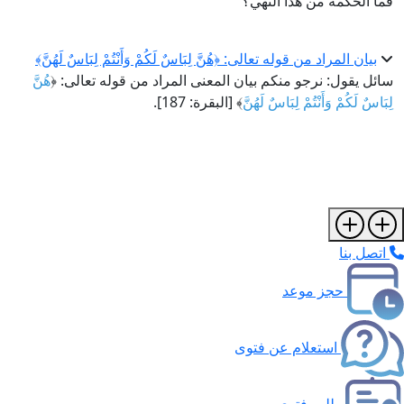
فما الحكمة من هذا النهي؟
بيان المراد من قوله تعالى: ﴿هُنَّ لِبَاسٌ لَكُمْ وَأَنْتُمْ لِبَاسٌ لَهُنَّ﴾
سائل يقول: نرجو منكم بيان المعنى المراد من قوله تعالى: ﴿
هُنَّ
لِبَاسٌ لَكُمْ وَأَنْتُمْ لِبَاسٌ لَهُنَّ
﴾ [البقرة: 187].
اتصل بنا
حجز موعد
استعلام عن فتوى
طلب فتوى