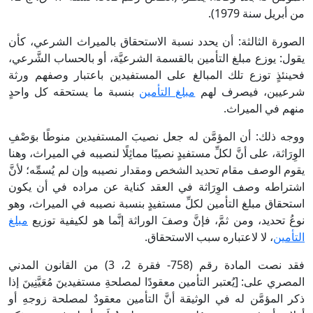
من أبريل سنة 1979).
الصورة الثالثة: أن يحدد نسبة الاستحقاق بالميراث الشرعي، كأن
يقول: يوزع مبلغ التأمين بالقسمة الشرعيَّة، أو بالحساب الشَّرعي،
فحينئذٍ توزع تلك المبالغ على المستفيدين باعتبار وصفهم ورثة
شرعيين، فيصرف لهم
مبلغ التأمين
بنسبة ما يستحقه كل واحدٍ
منهم في الميراث.
ووجه ذلك: أن المؤمَّن له جعل نصيبَ المستفيدين منوطًا بوَصْفِ
الوِرَاثة، على أنَّ لكلِّ مستفيدٍ نصيبًا مماثِلًا لنصيبه في الميراث، وهنا
يقوم الوصف مقام تحديد الشخص ومقدار نصيبه وإن لم يُسمِّه؛ لأنَّ
اشتراطه وصف الوِرَاثة في العقد كناية عن مراده في أن يكون
استحقاق مبلغ التأمين لكلِّ مستفيدٍ بنسبة نصيبه في الميراث، وهو
نوعُ تحديد، ومن ثمَّ، فإنَّ وصفَ الوراثة إنَّما هو لكيفية توزيع
مبلغ
التأمين
، لا لاعتباره سبب الاستحقاق.
فقد نصت المادة رقم (758- فقرة 2، 3) من القانون المدني
المصري على: [يُعتبر التأمين معقودًا لمصلحةِ مستفيدينَ مُعَيَّنِينَ إذا
ذكر المؤمَّن له في الوثيقة أنَّ التأمين معقودٌ لمصلحة زوجهِ أو