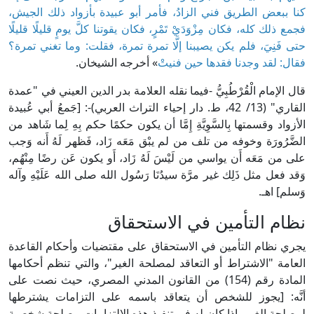
كنا ببعض الطريق فني الزادُ، فأمر أبو عبيدة بأزواد ذلك الجيش،
فجمع ذلك كله، فكان مِزْوَدَيْ تَمْرٍ، فكان يقوتنا كلَّ يومٍ قليلًا قليلًا
حتى فَنِيَ، فلم يكن يصيبنا إلَّا تمرة تمرة، فقلت: وما تغني تمرة؟
فقال: لقد وجدنا فقدها حين فنيتْ
» أخرجه الشيخان.
قال الإمام الْقُرْطُبِيُّ -فيما نقله العلامة بدر الدين العيني في "عمدة
القاري" (13/ 42، ط. دار إحياء التراث العربي)-: [جَمعُ أبي عُبيدة
الأزواد وقسمتها بِالسَّوِيَّةِ إِمَّا أن يكون حكمًا حكم بِهِ لِما شَاهد من
الضَّرُورَة وخوفه من تلف من لم يبْق مَعَه زَاد، فَظهر لَهُ أَنه وَجب
على من مَعَه أَن يواسي من لَيْسَ لَهُ زَاد، أَو يكون عَن رضًا مِنْهُم،
وَقد فعل مثل ذَلِك غير مرَّة سيدُنَا رَسُول الله صلى الله عَلَيْهِ وآله
وَسلم] اهـ.
نظام التأمين في الاستحقاق
يجري نظام التأمين في الاستحقاق على مقتضيات وأحكام القاعدة
العامة "الاشتراط أو التعاقد لمصلحة الغير"، والتي تنظم أحكامها
المادة رقم (154) من القانون المدني المصري، حيث نصت على
أنَّه: [يجوز للشخص أن يتعاقد باسمه على التزامات يشترطها
لمصلحة الغير، إذا كان له في تنفيذ هذه الالتزامات مصلحة شخصية