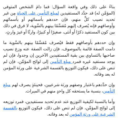
بناءً على ذلك وفي واقعة السؤال: فما دامَ الشخص المتوفى
(المؤمَّن له) قد حدَّد المستفيدين
لمبلغ التأمين على الحياة
مِن غير
تحديد نصيب كلٍّ منهم، فإن حددهم بأسمائهم أو بأسمائهم
وأوصافهم فإنه يُصرف إليهم مُقسَّمًا بينهم بالسَّوية، لا فرق في ذلك
بين كون المستفيد ذكرًا أو أنثى، صغيرًا أو كبيرًا، وارثًا أو غيرَ وارثٍ.
وإن حددهم بأوصافهم فقط فيُصرف مُقسَّمًا بينهم بالسَّوية ما
دامت الصفة قائمة بالموصوف، فإن زالت الصفة عنه وزع نصيب
صاحبها بالتساوي بين بقية المستفيدين الآخرين إن وجدوا، فإن لم
يوجد مستفيد غيره فمرد
مبلغ التأمين
إلى لوائح المؤمِّن، فإن لم
تنص على ذلك، فيكون التوزيع بالقسمة الشرعية على ورثة المؤمن
له بعد وفاته.
وإن حدَّدهم باعتبار وصفهم ورثة شرعيين، فحينئذٍ يصرف لهم
مبلغ
التأمين
، بنسبة ما يستحقه كل واحدٍ منهم في الميراث.
وأما بالنسبة لكيفية التوزيع عند عدم تحديد مستفيدين، فمرد توزيعه
إلى لوائح المؤمِّن، فإن لم تنص على ذلك، فيكون التوزيع
بالقسمة
الشرعية على ورثة المؤمن
له بعد وفاته.