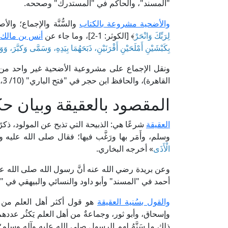
"المسند"، والحاكم في "المستدرك" وصححه.
والأضحية مشروعة بالكتاب
والسُّنَّة والإجماع؛ وا
لِرَبِّكَ وَانْحَرْ
﴾ [الكوثر: 1-2]، وما جاء عن
أنس بن مالك 
بِكَبْشَيْنِ أَمْلَحَيْنِ أَقْرَنَيْنِ، ذَبَحَهُمَا بِيَدِهِ، وَسَمَّى وَكبَّرَ، 
القاهرة)، والحافظ ابن حجر في "فتح الباري" (10/ 3، ط. دار المعرفة) وغيرهما.
المقصود بالعقيقة وبيان حك
العقيقة
شرعًا هي: الذبيحة التي تذبح عن المولود، ذكرً
وسلم، وأَمَر بها ورَغَّب فيها؛ فقال صلى الله عليه 
الْأَذَى
» أخرجه البخاري.
وعن بريدة رضي الله عنه أنَّ رسول الله صلى الله عل
أحمد في "المسند" وأبو داود والنسائي والبيهقي في "
والقول بسُنية العقيقة
هو قول أكثر أهل العلم من ال
وإسحاق، وأبو ثور، وجماعةٌ من أهل العلم يَكثُر عد