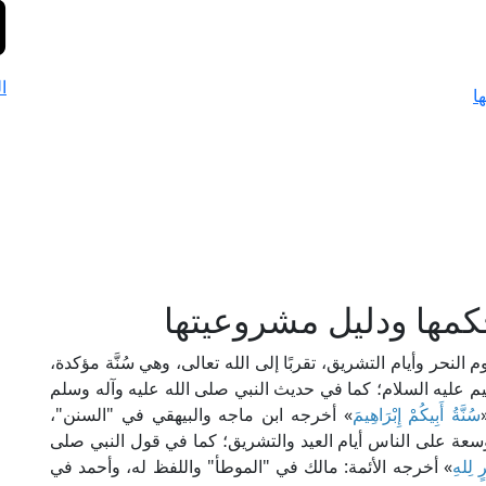
ا
ا
كمها ودليل مشروعيتها
 النحر وأيام التشريق، تقربًا إلى الله تعالى، وهي سُنَّة مؤكدة،
براهيم عليه السلام؛ كما في حديث النبي صلى الله عليه وآله وسلم
سُنَّةُ أَبِيكُمْ إِبْرَاهِيمَ
» أخرجه ابن ماجه والبيهقي في "السنن"،
سعة على الناس أيام العيد والتشريق؛ كما في قول النبي صلى
ٍ لِلهِ
» أخرجه الأئمة: مالك في "الموطأ" واللفظ له، وأحمد في