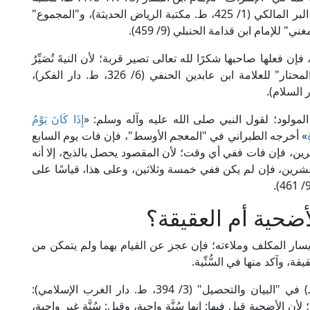
مكة الثقافية)، وينظر أيضا: "الكافي" للإمام ابن عبد البر المالكي (1/ 425، ط. مكتبة الرياض الحديثة)، و"المجموع"
 فعلها صاحبها شكرًا لله تعالى تصير قربة؛ لأن النيةَ تُصَيِّرُ
العاداتِ عباداتٍ، والمباحاتِ طاعاتٍ؛ كما في "رد المحتار" للعلامة ابن عابدين الحنفي (6/ 326، ط. دار الفكر)،
لمولود؛ لقول النبي صلى الله عليه وآله وسلم: «
إِذَا كَانَ يَوْمُ
» أخرجه الطبراني في "المعجم الأوسط"، فإن فات يوم السابع
ين، فإن فات ففي أي وقت؛ لأن المقصود يحصل بالذبح، إلا أنه
رين، فإن لم يكن ففي خمسة وثلاثين، وعلى هذا، قياسًا على
أضحية أم العقيقة؟
ار المكلف وملاءته؛ فإن عجز عن القيام بهما ولم يتمكن من
قة، وآكد منها في السُّنِّية.
قال الإمام ابن رشد الجد المالكي (المتوفى: 520هـ) في "البيان والتحصيل" (3/ 394، ط. دار الغرب الإسلامي):
الأضحية قيل فيها: إنها سُنَّة واجبة، وقيل: سُنَّة غير واجبة،