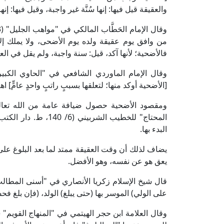
والعقيقة قيل فيها: إنها سُنَّة غير واجبة، وقيل فيها: إنها
من وافق يوم عقيقة ولده يوم الأضحى، ولا يملك إلا 
فالأضحية؛ لأنها آكد، قيل: سنة واجبة، ولم يقل في العق
[الأضحية أوكد منها؛ لتعلقها بسببٍ راتبٍ واحدٍ عامٍّ] اهـ
ومقصود الأضحية حصول ضيافة عامة من الله تعالى
المحتاج" للخطيب الشر
البدء بها.
يضاف لذلك أن وقت العقيقة ممتد لما بعد البلوغ على ا
يعق هو عن نفسه، وهو الأفضل.
على الولي) الموسر بها (حتى يبلغ) الولد، (فإن بلغ فح