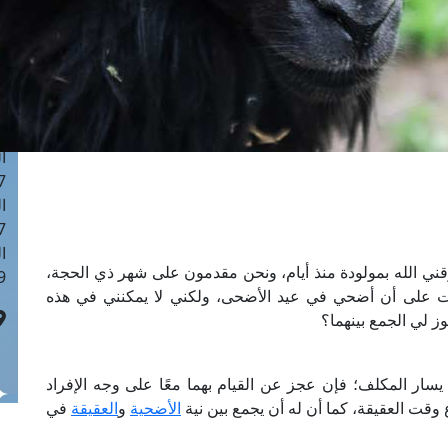
ا
 :42
ا
 :18
ا
 : 1
ا
7
ا
: 43
ا
زقني الله بمولودة منذ أيام، ونحن مقدمون على شهر ذي الحجة،
 :8
 على أن أضحي في عيد الأضحى، ولكني لا يمكنني في هذه
وز لي الجمع بينهما؟
ار المكلف؛ فإن عجز عن القيام بهما معًا على وجه الإفراد
ع وقت العقيقة، كما أن له أن يجمع بين نية
الأضحية
و
العقيقة
في