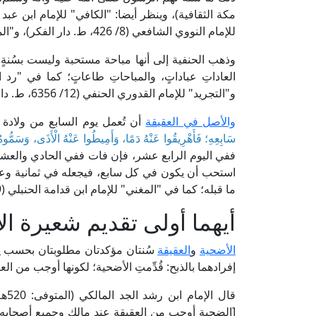
للإمام النووي الشافعي (8/ 426، ط. دار الفكر)، و"المغني" للإمام ابن قدامة الحنبلي (9/ 459).
وذهب الحنفية إلى أنها مباحة مستحبة وليست بسُنةٍ، فإن
و"التجريد" للإمام القدوري الحنفي (12/ 6356، ط. دار السلام).
والأصل في العقيقة
أن تُعمل يوم السابع من ولادة ا
سَابِعِهِ؛ فَأَهْرِيقُوا عَنْهُ دَمًا، وَأَمِيطُوا عَنْهُ الْأَذَى، وَسَمُّوهُ
ففي اليوم الرابع عشر، فإن فات ففي الحادي والعشر
استحب أن يكون في كل سابع، فيجعله في ثمانية وعش
ما قبله؛ كما في "المغني" للإمام ابن قدامة الحنبلي (9/ 461).
أيهما أولى تقديم شعيرة ال
الأضحية
و
العقيقة
سُنتان مؤكدتان مطلوبتان بحسب يس
إفرادهما بالذبح: قُدِّمتِ الأضحية؛ لكونها أوجب من العقي
[الضحية أوجب من العقيقة عند مالك وجميع أصحابه؛ لأن 