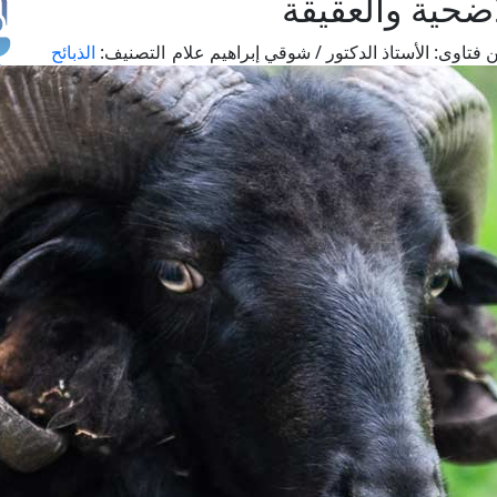
أضحية والعقيقة
 فتاوى:
الأستاذ الدكتور / شوقي إبراهيم علام
التصنيف:
الذبائح
طل
اس
حج
ال
م
الق