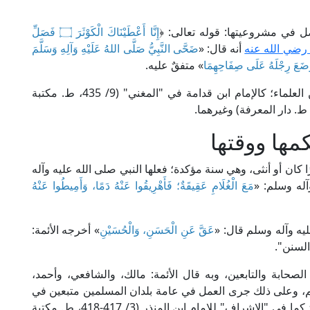
لأصل في مشروعيتها: قوله تعالى: ﴿
إِنَّا أَعْطَيْنَاكَ الْكَوْثَرَ ۝ فَصَلِّ
رضي الله عنه
أنه قال: «
ضَحَّى النَّبِيُّ صَلَّى اللهُ عَلَيْهِ وَآلِهِ وَسَلَّمَ
وَوَضَعَ رِجْلَهُ عَلَى صِفَاحِهِمَا
» متفقٌ عليه.
ونقل الإجماع على مشروعية الأضحية غير واحد من العلماء؛ كالإمام ابن قدامة في "المغني" (9/ 435، ط. مكتبة
مها ووقتها
ا كان أو أنثى، وهي سنة مؤكدة؛ فعلها النبي صلى الله عليه وآله
وآله وسلم: «
مَعَ الْغُلَامِ عَقِيقَةٌ؛ فَأَهْرِيقُوا عَنْهُ دَمًا، وَأَمِيطُوا عَنْهُ
يه وآله وسلم قال: «
عَقَّ عَنِ الْحَسَنِ، وَالْحُسَيْنِ
» أخرجه الأئمة:
السنن".
صحابة والتابعين، وبه قال الأئمة: مالك، والشافعي، وأحمد،
دهم، وعلى ذلك جرى العمل في عامة بلدان المسلمين متبعين في
ذلك ما سَنَّهُ لهم الرسول صلى الله عليه وآله وسلم؛ كما في "الإشراف" للإمام ابن المنذر (3/ 417-418، ط. مكتبة