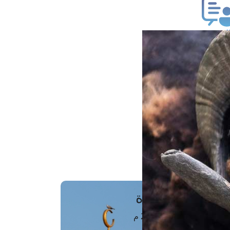
ب فتوى
تعلام عن فتوى
ز موعد
فتوى الهاتفية
َواقِيتُ الصَّـــلاة
اهرة · 08 أغسطس 2026 م