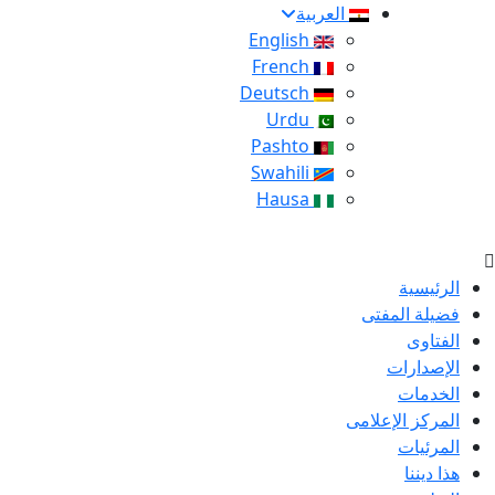
العربية
English
French
Deutsch
Urdu
Pashto
Swahili
Hausa
الرئيسية
فضيلة المفتى
الفتاوى
الإصدارات
الخدمات
المركز الإعلامى
المرئيات
هذا ديننا