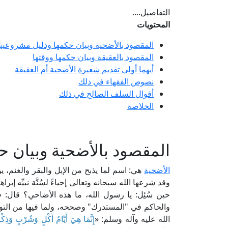
التفاصيل....
المحتويات
المقصود بالأضحية وبيان حكمها ودليل مشروعيته
المقصود بالعقيقة وبيان حكمها ووقتها
أيهما أولى تقديم شعيرة الأضحية أم العقيقة
نصوص الفقهاء في ذلك
أقوال السلف الصالح في ذلك
الخلاصة
المقصود بالأضحية وبيان ح
الأضحية
هي: اسم لما يذبح من الإبل والبقر والغنم، يوم
وقد شرعها الله سبحانه وتعالى إحياءً لسُنَّة نبيِّه إ
حين سُئِل: يا رسول الله، ما هذه الأضاحي؟ قال: «
والحاكم في "المستدرك" وصححه، ولما فيها من التو
الله عليه وآله وسلم: «
إِنَّمَا هِيَ أَيَّامُ أَكْلٍ وَشُرْبٍ وَذِكْر