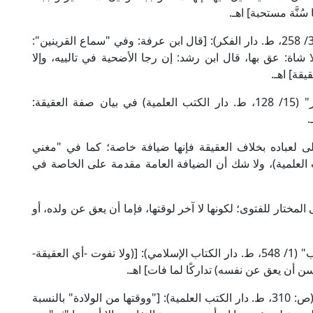
 سُنَّة مستحبة] اهـ.
وقال الإمام الحَطَّاب المالكي في "مواهب الجليل" (3/ 258، ط. دار الفكر): [قال ابن عرفة: وفي "سماع القرينين":
شاة: عق بها، قال ابن رشد: إن رجا الأضحية في تالييه، وإلا
يقة] اهـ.
وقال الإمام الماوردي الشافعي في "الحاوي الكبير" (15/ 128، ط. دار الكتب العلمية) في بيان صفة العقيقة:
.
 لعباده بخلاف العقيقة فإنها ضيافة خاصة؛ كما في "مغني
بيني (6/ 140، ط. دار الكتب العلمية)، ولا شك أن الضيافة العامة مقدمة على الخاصة في
لمختار للفتوى؛ لكونها لا آخر لوقتها، فإما أن يعق عن ولده، أو
قال شيخ الإسلام زكريا الأنصاري في "أسنى المطالب" (1/ 548، ط. دار الكتاب الإسلامي): [(ولا تفوت -أي العقيقة-
سن أن يعق عن نفسه) تداركًا لما فات] اهـ.
وقال العلامة ابن حجر الهيتمي في "المنهاج القويم" (ص: 310، ط. دار الكتب العلمية): ["ووقتها من الولادة" بالنسبة