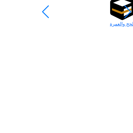
لحج والعمرة
رمضان