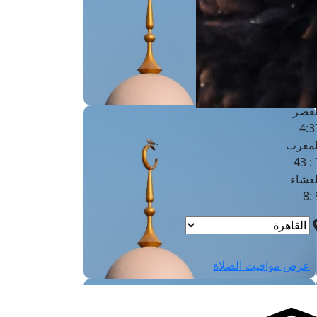
لفجر
4
لشروق
6
لظهر
1
لعصر
4:3
لمغرب
7 
لعشاء
9
عرض مواقيت الصلاة