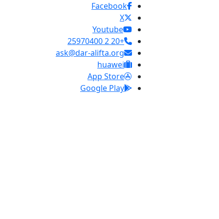
Facebook
X
Youtube
+20 2 25970400
ask@dar-alifta.org
huawei
App Store
Google Play