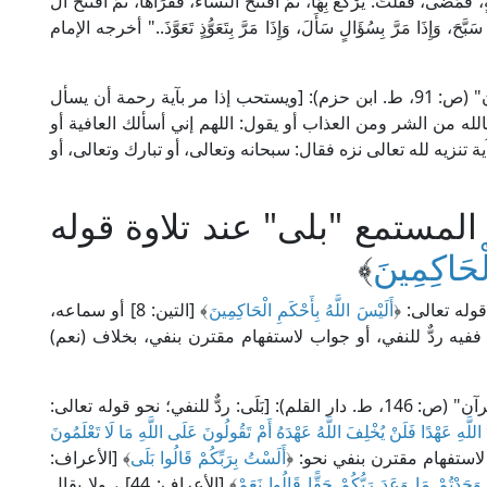
فَمَضَى، فَقُلْتُ: يَرْكَعُ بِهَا، ثُمَّ افْتَتَحَ النِّسَاءَ، فَقَرَأَهَا، ثُمَّ افْتَتَحَ آلَ
يحٌ سَبَّحَ، وَإِذَا مَرَّ بِسُؤَالٍ سَأَلَ، وَإِذَا مَرَّ بِتَعَوُّذٍ تَعَوَّذَ.." أخرجه الإمام
قال الإمام النووي في" التبيان في آداب حملة القرآن" (ص: 91، ط. ابن حزم): [ويستحب إذا مر بآية رحمة أن يسأل
لله من الشر ومن العذاب أو يقول: اللهم إني أسألك العافية أو
 تنزيه لله تعالى نزه فقال: سبحانه وتعالى، أو تبارك وتعالى، أو
المستمع "بلى" عند تلاوة قوله
لْحَاكِمِينَ
﴾
له تعالى: ﴿
أَلَيْسَ اللَّهُ بِأَحْكَمِ الْحَاكِمِينَ
﴾ [التين: 8] أو سماعه،
الِه، ففيه ردٌّ للنفي، أو جواب لاستفهام مقترن بنفي، بخلاف (نعم)
قال الراغب الأصفهاني في "المفردات في غريب القرآن" (ص: 146، ط. دار القلم): [بَلَى: ردٌّ للنفي؛ نحو قوله تعالى:
نْدَ اللَّهِ عَهْدًا فَلَنْ يُخْلِفَ اللَّهُ عَهْدَهُ أَمْ تَقُولُونَ عَلَى اللَّهِ مَا لَا تَعْلَمُونَ
أَلَسْتُ بِرَبِّكُمْ قَالُوا بَلَى
﴾ [الأعراف:
وَجَدْتُمْ مَا وَعَدَ رَبُّكُمْ حَقًّا قَالُوا نَعَمْ
﴾ [الأعراف: 44] ، ولا يقال