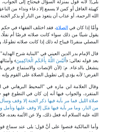
بلى)؛ لأنه قول بمنزلة السؤال فيحتاج إلى الجواب
كهيئة الغافل أو كمن لا يسمع إلا دعاء ونداء من الناع
الله الرحمة، أو عذاب أن يتعوذ من النار أو بذكر الجنة ب
وأمَّا إذا كان في
الصلاة
، فقد اختلف الفقهاء في حكم ذ
يقول شيئًا من ذلك سواء كانت صلاته فرضًا أم نفلًا
المصلي منفردًا فيباح له ذلك إذا كانت صلاته تطوعًا،
بعد قوله تعالى: ﴿
أَلَيْسَ اللَّهُ بِأَحْكَمِ الْحَاكِمِينَ
﴾ وأمثاله
ينشغل بالدعاء. م: (لأن الإنصات والاستماع فرض با
الفرض؛ لأنه يؤدي إلى تطويل الصلاة على القوم وإنه م
المتفرد، والجواب فيها أنه إن كان في التطوع فهو
صلاة الليل فما مر بآية فيها ذكر الجنة إلا وقف وسأل الل
من النار، وما مر بآية فيها مَثَل إلا وقف عليها وتأمل و
الله عليه السلام أنه فعل ذلك، ولا عن الأئمة بعده، فكا
وأما المالكية فنصوا على أنَّ قول: بلى عند سماع قول