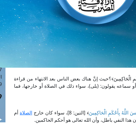
ا
 :41
ا
 :17
ا
 : 1
ا
8
ا
: 44
ا
ْكَمِ الْحَاكِمِينَ﴾؟حيث إنَّ هناك بعض الناس بعد الانتهاء من قراءة
 :9
 تعالى: ﴿أَلَيْسَ اللَّهُ بِأَحْكَمِ الْحَاكِمِينَ﴾ [التين: 8] أو سماعه يقولون: (بلى)، سواء ذلك في الصلاة أو خارجها، فما
يْسَ اللَّهُ بِأَحْكَمِ الْحَاكِمِينَ
﴾ [التين: 8]، سواء كان خارج
الصلاة
أم
 أن هذا النفي باطل، وأن الله تعالى هو أحكم الحاكمين.