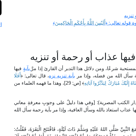
 تنزيه
ة قوله تعالى: ﴿
أَلَيْسَ اللَّهُ بِأَحْكَمِ الْحَاكِمِينَ
﴾
ا
 فيها عذاب أو رحمة أو تنزيه
ستحبة شرعًا، ومن دلائل هذا التدبر أن القارئ إذا مرَّ
بآيةٍ
فيها
مة سأل الله من فضله، وإذا مر
بآية تنزيه نزه
، قال تعالى: ﴿
أَفَلَا
َاهُ إِلَيْكَ مُبَارَكٌ لِيَدَّبَّرُوا آيَاتِهِ
﴾ [ص: 29]، وهذا ما فهمه العلماء من
م القرطبي في " تفسيره" (15/ 192، ط. دار الكتب المصرية): [وفي هذا دليلٌ على وجوبِ معرفةِ معاني
فيها عذاب استعاذ بالله وسأل العافية، وإذا مر بآية رحمة سأل الله
لَّى اللهُ عَلَيْهِ وَسَلَّمَ ذَاتَ لَيْلَةٍ، فَافْتَتَحَ الْبَقَرَةَ، فَقُلْتُ: