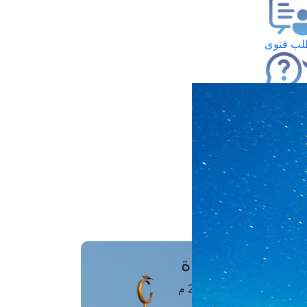
ب فتوى
تعلام عن فتوى
ز موعد
فتوى الهاتفية
َواقِيتُ الصَّـــلاة
اهرة · 07 أغسطس 2026 م