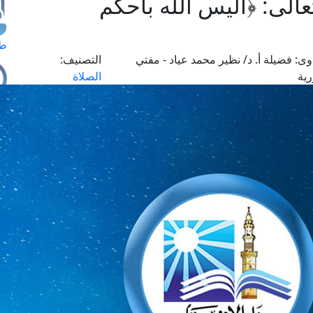
الى: ﴿أليس الله بأحكم
طل
وى:
فضيلة أ. د/ نظير محمد عياد - مفتي
التصنيف:
رية
الصلاة
اس
حج
ال
م
الق