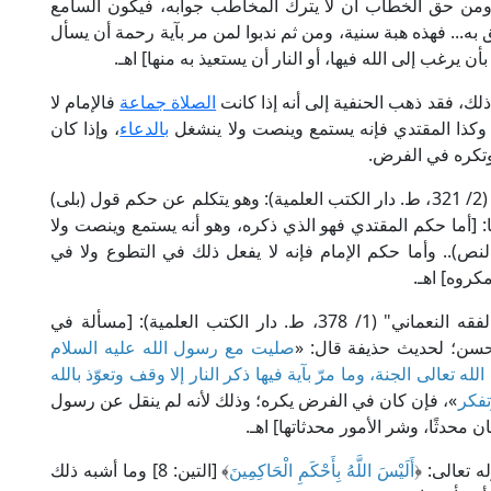
، ومن حق الخطاب أن لا يترك المخاطب جوابه، فيكون السامع
ق به... فهذه هبة سنية، ومن ثم ندبوا لمن مر بآية رحمة أن يسأل
أن يرغب إلى الله فيها، أو النار أن يستعيذ به منها] اهـ.
لك، فقد ذهب الحنفية إلى أنه إذا كانت
الصلاة جماعة
فالإمام لا
، وكذا المقتدي فإنه يستمع وينصت ولا ينشغل
بالدعاء
، وإذا كان
 وتكره في الفرض.
قال الإمام بدر الدين العيني في "البناية شرح الهداية" (2/ 321، ط. دار الكتب العلمية): وهو يتكلم عن حكم قول (بلى)
ا: [أما حكم المقتدي فهو الذي ذكره، وهو أنه يستمع وينصت ولا
لنص).. وأما حكم الإمام فإنه لا يفعل ذلك في التطوع ولا في
كروه] اهـ.
وقال العلامة ابن مازه في "المحيط البرهاني في الفقه النعماني" (1/ 378، ط. دار الكتب العلمية): [مسألة في
 حسن؛ لحديث حذيفة قال: «
صليت مع رسول الله عليه السلام
ه تعالى الجنة، وما مرّ بآية فيها ذكر النار إلا وقف وتعوّذ بالله
تفكر
»، فإن كان في الفرض يكره؛ وذلك لأنه لم ينقل عن رسول
ن محدثًا، وشر الأمور محدثاتها] اهـ.
ه تعالى: ﴿
أَلَيْسَ اللَّهُ بِأَحْكَمِ الْحَاكِمِينَ
﴾ [التين: 8] وما أشبه ذلك