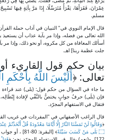
يَرْكَعُ عِنْدَ الْمِائَةِ، ثُمَّ مَضَى، فَقُلْتُ: يُصَلِّي بِهَا فِي رَكْعَةٍ، 
عِمْرَانَ، فَقَرَأَهَا، يَقْرَأُ مُتَرَسِّلًا، إِذَا مَرَّ بِآيَةٍ فِيهَا تَسْبِ
مسلم.
الله تعالى من فضله، وإذا مر بآية عذاب أن يستعيذ با
أسألك المعافاة من كل مكروه، أو نحو ذلك، وإذا مر بآية
جلت عظمة ربنا] اهـ.
بيان حكم قول القاريء أو 
تعالى: ﴿
أَلَيْسَ اللَّهُ بِأَحْكَمِ ا
ما جاء في السؤال من حكم قول: (بلى) عند قراءة قو
فإن (بلَى) حرفُ جوابٍ يختصُّ بالنَّفْي لإِفادة إِبْطَ
فتقال في الاستفهام المجرّد.
﴿
وَقَالُوا لَنْ تَمَسَّنَا النَّارُ إِلَّا أَيَّامًا مَعْدُودَةً قُلْ أَتَّخَذْتُمْ عِ
۝ بَلَى مَنْ كَسَبَ سَيِّئَةً
﴾ [البقرة: 80-81] ، أو جواب لاستفهام مقترن بنفي نحو: ﴿
172]. و(نعم) يقال في الاستفهام المجرّد نحو: ﴿
فَهَلْ 