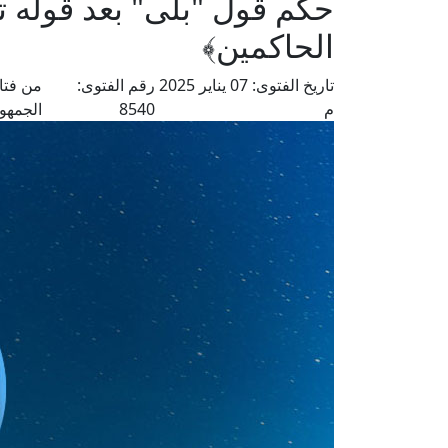
حكم قول "بلى" بعد قوله تع
الحاكمين﴾
تاريخ الفتوى:
07 يناير 2025
رقم الفتوى:
من فتا
م
8540
الجمهو