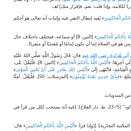
ّ لكلامه، وإذا قلت: نعم، فإقرار منك] اهـ.
أَحْكَمِ الْحَاكِمِينَ
﴾ يُفيد إبطال النفي فيه وإثبات أنه تعالى هو أحكم
َهُ بِأَحْكَمِ الْحَاكِمِينَ
﴾ [التين: 8] أو سماعه، فيختلف باختلاف حال
ن هو في الصلاة إما أن يكون إمامًا أو مُقتديًا أو منفردًا.
ن
أَبَي هُرَيْرَةَ رضي الله عنه
قال: قَالَ رَسُولُ اللَّهِ صَلَّى اللهُ عَلَيْهِ
إِلَى آخِرِهَا: ﴿
أَلَيْسَ اللَّهُ بِأَحْكَمِ الْحَاكِمِينَ
﴾ [التين: 8]، فَلْيَقُلْ: بَلَى،
ِ الْقِيَامَةِ، فَانْتَهَى إِلَى ﴿
أَلَيْسَ ذَلِكَ بِقَادِرٍ عَلَى أَنْ يُحْيِيَ الْمَوْتَى
﴾
فَبِأَيِّ حَدِيثٍ بَعْدَهُ يُؤْمِنُونَ
﴾ [المرسلات: 50]، فَلْيَقُلْ: آمَنَّا
 من المندوبات.
قال الإمام ابن رسلان الرملي في "شرح سنن أبي داود" (5/ 23، ط. دار الفلاح): [فيه أنه يستحب لكل من قرأ في
أَلَيْسَ اللَّهُ بِأَحْكَمِ الْحَاكِمِينَ
﴾ قال: