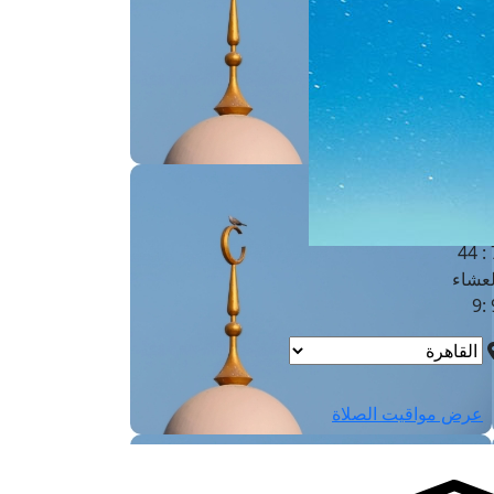
لفجر
4
لشروق
6
لظهر
1
لعصر
4:3
لمغرب
7 
لعشاء
9
عرض مواقيت الصلاة