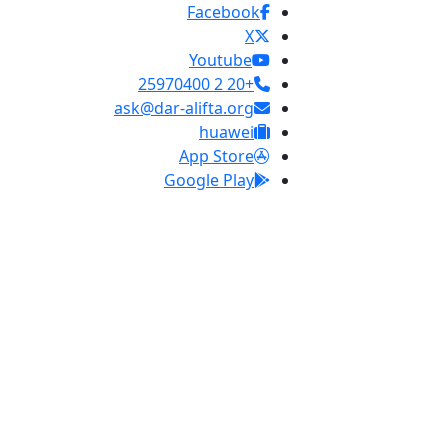
Facebook
X
Youtube
+20 2 25970400
ask@dar-alifta.org
huawei
App Store
Google Play