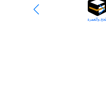
لحج والعمرة
رمضان