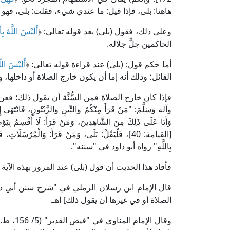
هاهنا: بلى، فإذا قيل: ما عندي شيء، فقلت: بلى، فهو رد
وعلى ذلك، فقول (بلى) بعد قوله تعالى: ﴿
أَلَيْسَ اللَّهُ بِ
الحاكمين جلَّ جلاله.
أما حكم قول: (بلى) عند قراءة قوله تعالى: ﴿
أَلَيْسَ اللّ
القائل؛ وذلك أنه إما أن يكون خارج الصلاة أو داخلها، وم
فإذا كان خارج الصلاة فمن السُّنَّة أن يقول ذلك؛ فع
وآله وَسَلَّمَ: "مَنْ قَرَأَ مِنْكُمْ وَالتِّينِ وَالزَّيْتُونِ، فَانْتَهَى 
وَأَنَا عَلَى ذَلِكَ مِنَ الشَّاهِدِينَ، وَمَنْ قَرَأَ: لَا أُقْسِمُ بِيَوْم
[القيامة: 40]، فَلْيَقُلْ: بَلَى، وَمَنْ قَرَأَ: وَالْمُرْسَلَاتِ، فَبَلَغَ: ﴿
بِاللَّهِ" رواه أبو داود في "سننه".
فأفاد هذا الحديث أن قول (بلى) عند المرور بهذه الآية
الصلاة أو في غيرها أن يقول ذلك] اهـ.
وقال الإمام المناوي في "فيض القدير" (5/ 156، ط. المكتبة التجارية): [(وإذا قرأ: ﴿