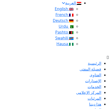
العربية
English
French
Deutsch
Urdu
Pashto
Swahili
Hausa
الرئيسية
فضيلة المفتى
الفتاوى
الإصدارات
الخدمات
المركز الإعلامى
المرئيات
هذا ديننا