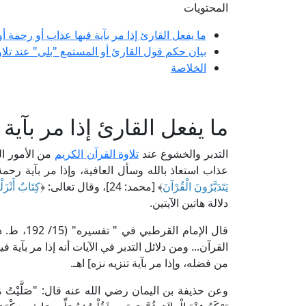
المحتويات
ما يفعل القارئ إذا مر بآية فيها عذاب أو رحمة أو
بيان حكم قول القارئ أو المستمع "بلى" عند تلاو
الخلاصة
ما يفعل القارئ إذا مر بآية
التدبر والخشوع عند
تلاوة القرآن الكريم
من الأمور الم
عذاب استعاذ بالله وسأل العافية، وإذا مر بآية رح
يَتَدَبَّرُونَ الْقُرْآنَ
﴾ [محمد: 24]، وقال تعالى: ﴿
كِتَابٌ أَنْزَلْن
دلالة هاتين الآيتين.
قال الإما
القرآن... ومن دلائل التدبر في الآيات أنه إذا مر بآية 
من فضله، وإذا مر بآية تنزيه نزه] اهـ.
وعن حذيفة بن اليمان رضي الله عنه قال: "صَلَّيْتُ مَعَ النَّبِيِّ صَ