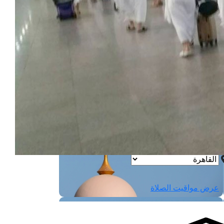
لفجر
4
لشروق
6
لظهر
1
لعصر
4:3
لمغرب
7 
لعشاء
9
عرض مواقيت الصلاة