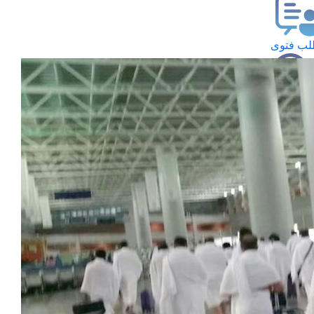
ب فتوى
تعلام عن فتوى
ز موعد
فتوى الهاتفية
َواقِيتُ الصَّـــلاة
اهرة · 06 أغسطس 2026 م