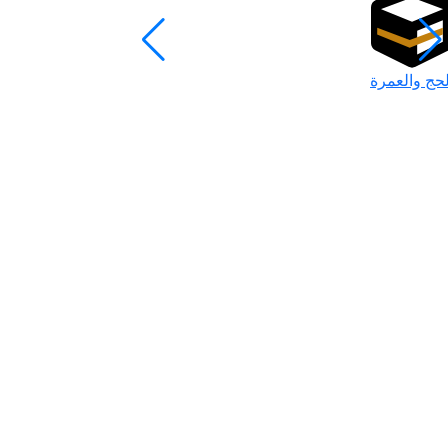
لحج والعمرة
رمضان