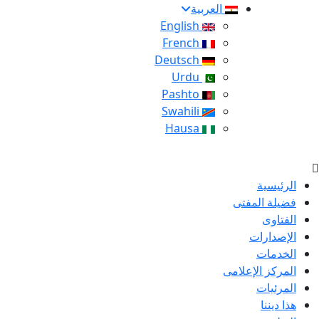
العربية
English
French
Deutsch
Urdu
Pashto
Swahili
Hausa
الرئيسية
فضيلة المفتى
الفتاوى
الإصدارات
الخدمات
المركز الإعلامى
المرئيات
هذا ديننا