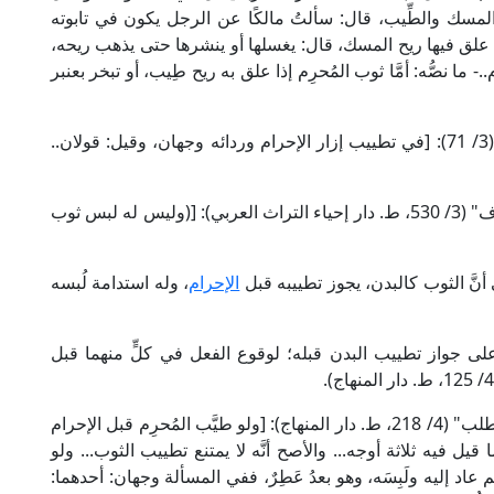
لمسك والطِّيب، قال: سألتُ مالكًا عن الرجل يكون في تابوته
 علق فيها ريح المسك، قال: يغسلها أو ينشرها حتى يذهب ريحه،
ما نصُّه: أمَّا ثوب المُحرِم إذا علق به ريح طِيب، أو تبخر بعنبر
وقال الإمام النَّوَوِي الشافعي في "روضة الطالبين" (3/ 71): [في تطييب إزار الإحرام وردائه وجهان، وقيل: قولان..
وقال الإمام علاء الدين المَرْدَاوي الحنبلي في "الإنصاف" (3/ 530، ط. دار إحياء التراث العربي): [(وليس له لبس ثوب
نَّ الثوب كالبدن، يجوز تطييبه قبل
الإحرام
، وله استدامة لُبسه
لى جواز تطييب البدن قبله؛ لوقوع الفعل في كلٍّ منهما قبل
قال إمام الحرمين أبو المَعَالِي الجُوَيْنِي في "نهاية المطلب" (4/ 218، ط. دار المنهاج): [ولو طيَّب المُحرِم قبل الإحرام
ا قيل فيه ثلاثة أوجه... والأصح أنَّه لا يمتنع تطييب الثوب... ولو
عاد إليه ولَبِسَه، وهو بعدُ عَطِرٌ، ففي المسألة وجهان: أحدهما: