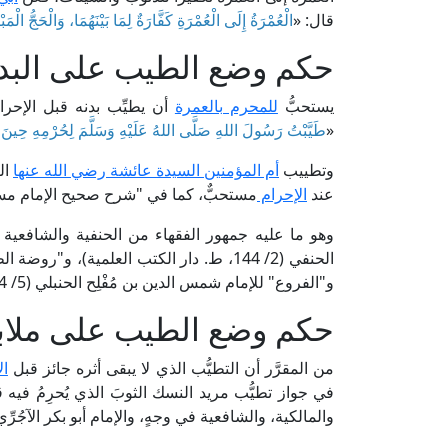
قال: «
الْعُمْرَةُ إِلَى الْعُمْرَةِ كَفَّارَةٌ لِمَا بَيْنَهُمَا، وَالْحَجُّ الْمَبْ
حكم وضع الطيب على البدن
يستحبُّ
للمحرم بالعمرة
أن يطيِّب بدنه قبل الإحر
«
طَيَّبْتُ رَسُولَ اللهِ صَلَّى اللهُ عَلَيْهِ وَسَلَّمَ لِحُرْمِهِ حِينَ أَح
وتطييب
أم المؤمنين السيدة عائشة رضي الله عنها
ال
عند
الإحرام
مستحبٌّ، كما في "شرح صحيح الإمام مسلم" للإمام النَّوَوِي (8/ 8
وهو ما عليه جمهور الفقهاء من الحنفية والشافعية وال
و"الفروع" للإمام شمس الدين بن مُفْلِح الحنبلي (5/ 324، ط. مؤسسة الرسالة).
حكم وضع الطيب على ملابس
من المقرَّر أن التطيُّب الذي لا يبقى أثره جائز قبل
ال
في جواز تطيُّب مريد النسك الثوبَ الذي يُحرِمُ فيه 
والمالكية، والشافعية في وجهٍ، والإمام أبو بكر الآجُرِّ