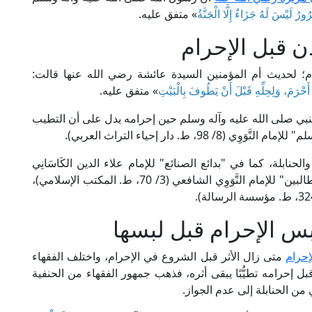
رُورُ لَيْسَ لَهُ جَزَاءٌ إِلَّا الْجَنَّةُ
» متفق عليه.
 قبل الإحرام
ام؛ لحديث أم المؤمنين السيدة عائشة رضي الله عنها قالت:
ْرَمَ، وَلِحِلِّهِ قَبْلَ أَنْ يَطُوفَ بِالْبَيْتِ
» متفق عليه.
نبي صلى الله عليه وآله وسلم حين إحرامه يدل على أن التطيب
9، ط. دار إحياء التراث العربي).
حنابلة، كما في "بدائع الصنائع" للإمام علاء الدين الكَاسَانِي
الحنفي (2/ 144، ط. دار الكتب العلمية)، و"روضة الطالبين" للإمام النَّوَوِي الشافعي (3/ 70، ط. المكتب الإسلامي)،
 الإحرام قبل لبسها
إحرام
متى زال الأثر قبل الشروع في الإحرام، واختلف الفقهاء
قبل إحرامه تطيُّبًا يبقى أثره، فذهب جمهور الفقهاء من الحنفية
ي من الحنابلة إلى عدم الجواز.