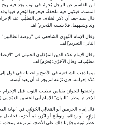
ابن القاسم عن الرجل يُحرِمُ في ثوب يجد فيه ريح ا
المسك، فيكون فيه ملحفةٌ، فيخرجها ليُحرِم فيها وقد
قال سند -بعد أن ذكر الخلاف في التطيُّب عند الإحرام..- 
وند وشبههما، فلا يلبسه المُحرِم] اهـ.
الثاني: التحريم] اهـ.
مطيَّب)... وقال الآجُرِّي: يَحرُم] اهـ.
بينما ذهب الشافعية في الأصح والحنابلة في قول إلى أ
مُدَّة إحرامه، فإن نَزَعه لم يجز له أن يعيد لُبسه.
واحتجوا للجواز: بقياس تطييب الثوب قبل الإحرام ع
الإحرام. ينظر: "البيان" للإمام أبي الحسين العِمْرَانِي (4/ 125، ط. دار المنهاج).
إزارَه، أو رداءَه، وتوشّح أو اتَّزر، ثم أَحرَم، فحاصل م
عطَّر ثوبه وجوَّزنا ذلك على الأصح، ثم نزعه ومحاه، ثم 