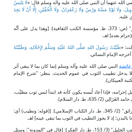
ي الله عنهما أن النبي صلى الله عليه وآله وسلم قال: «
لَا يَلْبَسُ
يلَ، وَلَا ثَوْبًا مَسَّهُ وَرْسٌ وَلَا زَعْفَرَانٌ، وَلَا الْخُفَّيْنِ، إِلَّا أَنْ لَا يَجِدَ
 عليه.
قال الإمام برهان الدين الجَعْبَرِي في "رسوخ الأحبار" (ص: 373، ط. مؤسسة الكتب الثقافية): [وهذا يدل على أنَّه
إحرام بعده] اهـ.
ت: «
طَيَّبْتُ رَسُولَ اللهِ صَلَّى اللهُ عَلَيْهِ وَسَلَّمَ لِإِحْلَالِهِ، وَطَيَّبْتُهُ
َاءٌ. أخرجه الإمام النسائي.
 عائشة
النبي صلى الله عليه وآله وسلم إنما كان بما لا يبقى أثر
، فلا يدخل تطييب الثوب في عموم الحديث. ينظر: "شرح الإمام
قبل إحرامه، فإذا أعاد لُبسه يكون كأنه قد ابتدأ لبس ثوب مطيَّب،
635، ط. دار السلام).
قال الإمام زين الدين بن نُجَيْم الحنفي في "البحر الرائق" (2/ 345، ط. دار الكتاب الإسلامي): [(قوله: وتطيب) أي:
ا بالبدن؛ إذ لا يجوز التطيب في الثوب بما تبقى عينه] اهـ.
وقال الإمام شمس الدين الحَطَّاب المالكي في "مواهب الجليل" (3/ 153، ط. دار الفكر): [قال في "المدونة": وسئل