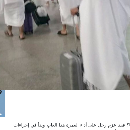
ا
 :40
ا
 :17
ا
 : 1
ا
8
ا
: 45
ا
 :10
فقد عزم رجل على أداء العمرة هذا العام، وبدأ في إجراءات