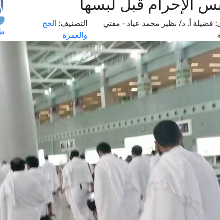
 الإحرام قبل لبسها
:
فضيلة أ. د/ نظير محمد عياد - مفتي
التصنيف:
الحج
طل
والعمرة
اس
حج
ال
م
الق