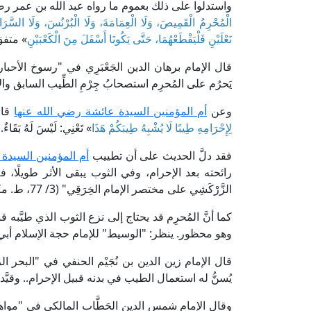
واستدلوا على ذلك بعموم ما رواه عبد الله بن عمر رض
الْمُحْرِمُ الْقَمِيصَ، وَلَا الْعِمَامَةَ، وَلَا الْبُرْنُسَ، وَلَا السَّرَاوِ
نَعْلَيْنِ فَلْيَقْطَعْهُمَا، حَتَّى يَكُونَا أَسْفَلَ مِنَ الْكَعْبَيْنِ
» متفق
يَحرُم على المُحرِم استصحابُ جِرْمِ الطِّيب السابق وال
وعن
أم المؤمنين السيدة عائشة رضي الله عنها
قال
لِإِحْرَامِهِ طِيبًا لَا يُشْبِهُ طِيبَكُمْ هَذَا
» تَعْنِي: لَيْسَ لَهُ بَق
فقد دلَّ الحديث على أن تطييب
أم المؤمنين السيدة
رائحته بعد الإحرام، وفي الثوب يبقى الأثر طويلًا
الزَّرْكَشِي على مختصر الإمام الخِرَقِي" (3/ 77، ط. مكتبة العبيكان).
كما أنَّ المُحرِم قد يحتاج إلى نزع الثوب الذي طيَّبه 
وهو محظور. ينظر: "الوسيط" للإمام حجة الإسلام أبي حامد الغَزَالِي (2/ 
يُسنُّ له استعمال الطيب في بدنه قبيل الإحرام.. وقيَّدن