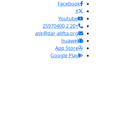
Facebook
X
Youtube
+20 2 25970400
ask@dar-alifta.org
huawei
App Store
Google Play