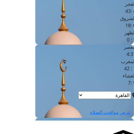
لفجر
4
لشروق
6
لظهر
1
لعصر
4:3
لمغرب
7 
لعشاء
9
عرض مواقيت الصلاة