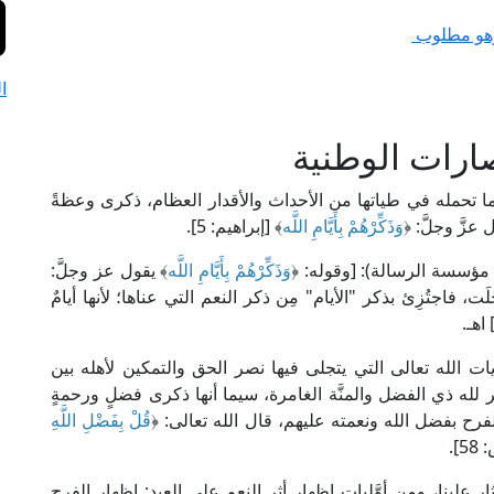
ة وهو مطلوب
ا
صارات الوطنية
وما تحمله في طياتها من الأحداث والأقدار العظام، ذكرى وعظةً
عزَّ وجلَّ: ﴿
وَذَكِّرْهُمْ بِأَيَّامِ اللَّه
﴾ [إبراهيم: 5].
وَذَكِّرْهُمْ بِأَيَّامِ اللَّه
﴾ يقول عز وجلَّ:
َت، فاجتُزِئ بذكر "الأيام" مِن ذكر النعم التي عناها؛ لأنها أيامٌ
 اهـ.
ر آيات الله تعالى التي يتجلى فيها نصر الحق والتمكين لأهله بين
لله ذي الفضل والمنَّة الغامرة، سيما أنها ذكرى فضلٍ ورحمةٍ
رح بفضل الله ونعمته عليهم، قال الله تعالى: ﴿
قُلْ بِفَضْلِ اللَّهِ
5].
ٍ علينا، ومن أوَّليات إظهار أثر النعم على العبد: إظهار الفرح