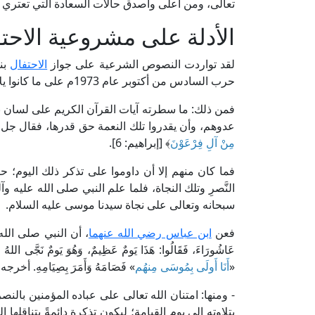
تعالى، ومن أعلى وأصدق حالات السعادة التي تعتري 
الأدلة على مشروعية الاحت
لقد تواردت النصوص الشرعية على جواز
الاحتفال
بن
حرب السادس من أكتوبر عام 1973م على ما كانوا يلاقوا مِن مهالك الاحتلال.
فمن ذلك: ما سطرته آيات القرآن الكريم على لسان نب
عدوهم، وأن يقدروا تلك النعمة حق قدرها، فقال جل و
مِنْ آلِ فِرْعَوْنَ
﴾ [إبراهيم: 6].
فما كان منهم إلا أن داوموا على تذكر ذلك اليوم؛ حتى
النَّصرِ وتلك النجاة، فلما علم النبي صلى الله عليه
سبحانه وتعالى على نجاة سيدنا موسى عليه السلام.
فعن
ابن عباس رضي الله عنهما
، أن النبي صلى الله عليه
عَاشُورَاءَ، فَقَالُوا: هَذَا يَومٌ عَظِيمٌ، وَهُوَ يَومٌ نَجَّى ال
«
أَنَا أَولَى بِمُوسَى مِنهُم
» فَصَامَهُ وَأَمَرَ بِصِيَامِهِ. أخر
- ومنها: امتنان الله تعالى على عباده المؤمنين بالنص
بتلاوته إلى يوم القيامة؛ ليكون تذكرة دائمةً يتناقلها ا