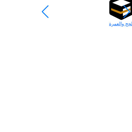
لحج والعمرة
رمضان