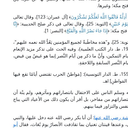
فتح مكة؛ وغيرها.
 أَذِلَّةٌ فَاتَّقُوا اللَّهَ لَعَلَّكُمْ تَشْكُرُونَ
﴾ [آل عمران: 123]، وقال تعالى
وْمَ حُنَيْنٍ
﴾ [التوبة: 25]، وقال تعالى في ذكر صلح الحديبية: ﴿
إِنَّا
إِذَا جَاءَ نَصْرُ اللَّهِ وَالْفَتْحُ
﴾ [النصر: 1].
﴾ [التوبة: 25]، و"هذه مخاطَبةٌ لجميع المؤمنين يَعُدُّ الله نعمه عليهم"،
كما قال الإمام ابن عطية في "المحرر الوجيز" (3/ 19، ط. دار الكتب العلمية)، وفيه الحث على تذكر مزيد الإنعام
ام التمكين، وأنَّ ما ذكر مِن أيام النَّصر إنما هو غيضٌ مِن فيض،
النَّصر السابقةِ واللاحقةِ.
قال الطاهر بن عاشور في "التحرير والتنوير" (10/ 155، ط. الدار التونسية): [مَواطنُ الحرب تقتضي أيامًا تقع فيها
لمَواطنِ] اهـ.
ه وسلم الناس على الاحتفال بانتصاراتهم ومآثرهم، ولم ينْهَ أن
اراتهم من مفاخر، بل أقر أن يكون ذلك من الأعياد التي يباح
نفس والتزاور فيما بينهم.
شة رضي الله عنها
: أن أبا بكر رضي الله عنه دخل عليها، والنبي
عندها قينتان تغنيان بما تقاذفت الأنصارُ يومَ بُعَاث، فقال
أبو