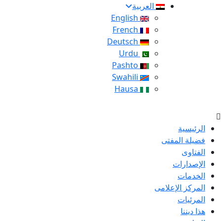
العربية
English
French
Deutsch
Urdu
Pashto
Swahili
Hausa
الرئيسية
فضيلة المفتى
الفتاوى
الإصدارات
الخدمات
المركز الإعلامى
المرئيات
هذا ديننا