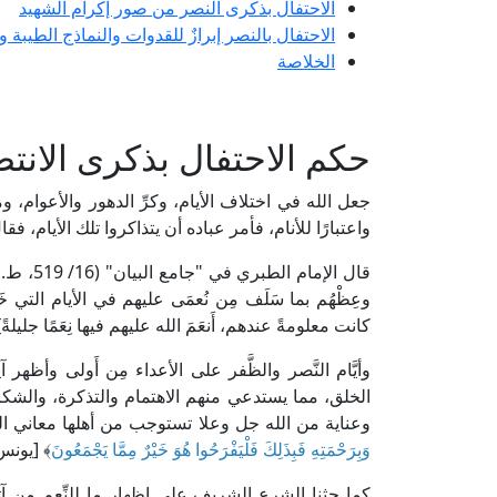
الاحتفال بذكرى النصر من صور إكرام الشهيد
الاحتفال بالنصر إبرازٌ للقدوات والنماذج الطيب
الخلاصة
حكم الاحتفال بذكرى الانت
جعل الله في اختلاف الأيام، وكرِّ الدهور والأعوام، 
واعتبارًا للأنام، فأمر عباده أن يتذاكروا تلك الأيام، فقال 
قال الإمام الطبري في "جامع البيان" (16/ 519، ط. مؤسسة الرسالة): [وقوله: ﴿
وعِظْهُم بما سَلَف مِن نُعمَى عليهم في الأيام التي خَل
كانت معلومةً عندهم، أَنعَمَ الله عليهم فيها نِعَمًا جليلةً]
وأيَّام النَّصر والظَّفر على الأعداء مِن أَولى وأظه
الخلق، مما يستدعي منهم الاهتمام والتذكرة، والشكر 
وعناية من الله جل وعلا تستوجب من أهلها معاني الف
وَبِرَحْمَتِهِ فَبِذَلِكَ فَلْيَفْرَحُوا هُوَ خَيْرٌ مِمَّا يَجْمَعُونَ
﴾ [يونس: 8
كما حثنا الشرع الشريف على إظهار ما للنِّعم مِن آثار