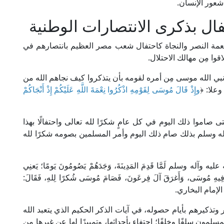
شعور الإنسان.
فال بذكرى الانتصارات الوطنية
عمة النصر والنجاة كاحتفال شعب مصر العظيم بانتصارهم في
ي الله موسى مِن أمره لقومه بأن يتذكروا كيف نجاهم الله من
علا: ﴿
وإِذْ قَالَ مُوسَى لِقَوْمِهِ اذْكُرُوا نِعْمَةَ اللَّهِ عَلَيْكُمْ إِذْ أَنْجَاكُمْ
 صاموا ذلك اليوم في كل عامٍ شكرًا لله تعالى واحتفالًا بهذا
 وآله وسلم بذلك صام ذلك اليوم وأمر المسلمين بصومه شكرًا لله
 وآله وسلم لَمَّا قَدِمَ المَدِينَةَ، وَجَدَهُمْ يَصُومُونَ يَومًا؛ يَعنِي
لهُ فِيهِ مُوسَى، وَأَغرَقَ آلَ فِرعَونَ، فَصَامَ مُوسَى شُكرًا لِلهِ، فَقَالَ:
جه الإمام البخاري.
ر وتذكيرهم بأيام حصوله، في آيات الذكر الحكيم الذي يتعبد الله
لمسلمون سلفًا وخلفًا؛ احتفاء بأحداثها، وتمييزًا لها عن غيرها مِن