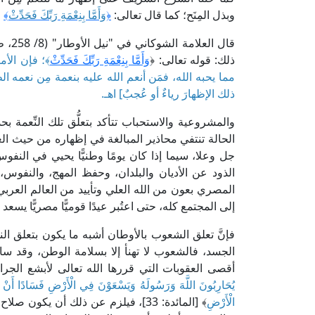
وبذل المِنَح؛ كما قال تعالى:
﴿
وَأَمَّا بِنِعْمَةِ رَبِّكَ فَحَدِّثْ
﴾
[
قال ا
ذلك: قوله تعالى: ﴿
وَأَمَّا بِنِعْمَةِ رَبِّكَ فَحَدِّثْ
﴾؛ فإن الأم
مما يحبه الله، فمَن أنعم الله عليه بنعمة مِن نعمه ا
ذلك الإظهارَ رياءٌ أو عُجبٌ] اهـ.
والمشروعية والاستحباب تتأكد بتعلُّق تلك النِّعمة ب
الحالة تنتفي محاذير المبالغة في إظهاره من حيث الع
جل وعلا، سيما إذا كان يومًا وطنيًّا يحيي في النفو
الذود عن الأديان والبلدان، وحفظ المهج، والنفوس، و
المصري بعون من الله العلي وتأييد من العالم العربي
إلى المجتمع كله، حتى اعتُبر عيدًا قوميًّا مصريًّا يس
فإنَّ تعلق الشعوب بالأوطان أشبه ما يكون بتعلق النف
الجسد، فالشعوب لا تهنأ إلا بسلامة الوطن، وقد سا
أقصى العقوبات التي قررها الله تعالى لأبشع الجرا
يُحَارِبُونَ اللَّهَ وَرَسُولَهُ وَيَسْعَوْنَ فِي الْأَرْضِ فَسَادًا أَنْ يُقَتَّ
الْأَرْضِ
﴾ [المائدة: 33]، فيلزم عن ذلك أن يك