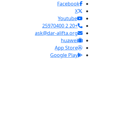
Facebook
X
Youtube
+20 2 25970400
ask@dar-alifta.org
huawei
App Store
Google Play