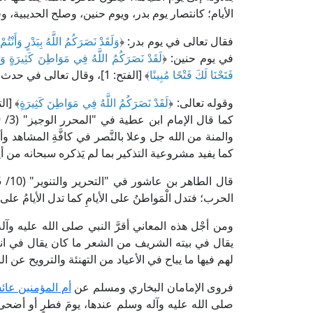
الأيام؛ كانتصار يوم بدر، ويوم حنين، وصلح الحديبية، و
فقال تعالى في يوم بدر: ﴿
وَلَقَدْ نَصَرَكُمُ اللَّهُ بِبَدْرٍ وَأَنْتُمْ
في يوم حنين: ﴿
لَقَدْ نَصَرَكُمُ اللَّهُ فِي مَوَاطِنَ كَثِيرَةٍ وَيَ
فَتَحْنَا لَكَ فَتْحًا مُبِينًا
﴾ [الفتح: 1]، وقال تعالى في حدث فتح مكة: ﴿
وقوله تعالى: ﴿
لَقَدْ نَصَرَكُمُ اللَّهُ فِي مَوَاطِنَ كَثِيرَةٍ
والمنة من الله جل وعلا بالنَّصر في كافَّةِ المشاهد وأي
كما يفيد مشروعية التذكير بما لم يَذكره سبحانه من أيام 
الحرب؛ فتدل الْمَواطنُ على الأيامِ كما تدل الأيامُ على ا
ومن أجْل هذه المعاني أقرَّ النبي صلى الله عليه وآل
يقال في بيته الشريف من الشعر ما كان يقال في انتص
لهم فيها ما يباح في الأعياد من التهنئة والترويح عن ال
فروى الإمامان البخاري ومسلم عن
أم المؤمنين عائ
صلى الله عليه وآله وسلم عندها، يومَ فطرٍ أو أضحى، و