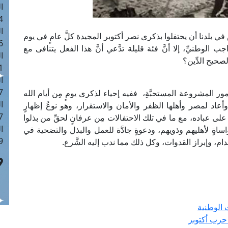
ا
 :43
ا
ي بلدنا أن يحتفلوا بذكرى نصر أكتوبر المجيدة كلَّ عامٍ في يوم
 :18
الوطنيِّ، إلا أنَّ فئة قليلة تدَّعي أنَّ هذا الفعل يتنافى مع
ا
حيح الدِّين؟
 : 0
ا
7
مور المشروعة المستحبَّةِ، ففيه إحياء لذكرى يومٍ مِن أيام الله
ا
أعاد لمصر وأهلها الظفر والأمان والاستقرار، وهو نوعُ إظهارٍ
: 42
على عباده، مع ما في تلك الاحتفالات مِن عرفانٍ لحقِّ من بذلوا
ا
ةٍ لأهليهم وذويهم، ودعوةٍ جادَّة للعمل والبذل والتضحية في
 :7
ام، وإبراز القدوات، وكل ذلك مما ندب إليه الشَّرع.
 الوطنية
حرب أكتوبر