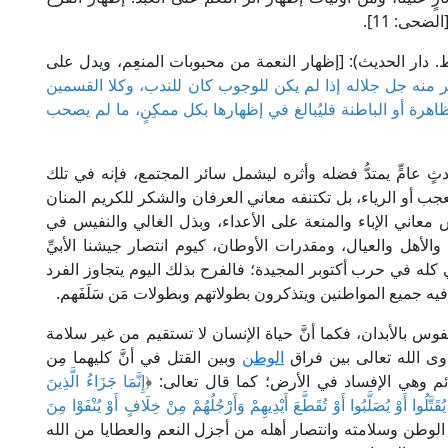
الضحى: 11].
لعلامة الشوكاني في "نيل الأوطار" (8/ 258، ط. دار الحديث): [إظهار النعمة من محبوبات المنعِم، ويدل على
ر منه جل جلاله إذا لم يكن للوجوب كان للندب، وكلا القسمين
لظاهرة أو الباطنة فليُبالغ في إظهارها بكل ممكِنٍ، ما لم يصحب
حدثٍ عامٍّ يمتدُّ فضله وأثره ليشمل سائر المجتمع، فإنه في تلك
جب أو الرياء، بل تكتنفه معاني العرفان والشكر للكريم المنان
س معاني الإباء والمنعة على الأعداء، وبذل الغالي والنفيس في
الأهل والعيال، ومقدرات الأوطان، كيوم انتصار جيشنا الأبيِّ
 كله في حرب أكتوبر المجيدة؛ فالفرح بذلك اليوم يتجاوز الفرد
عد فيه جميع المواطنين ويتذكرون بطولاتهم وبطولات مَن سَلَفَهم.
وس بالأبدان، فكما أنَّ حياة الإنسان لا تستقيم من غير سلامة
وى الله تعالى بين فراق
الوطن
وبين القتل في أنَّ كليهما مِن
ئم وهي الإفساد في الأرض؛ كما قال تعالى: ﴿
إِنَّمَا جَزَاءُ الَّذِينَ
لُوا أَوْ يُصَلَّبُوا أَوْ تُقَطَّعَ أَيْدِيهِمْ وَأَرْجُلُهُمْ مِنْ خِلَافٍ أَوْ يُنْفَوْا مِنَ
ون صلاح الوطن وسلامته وانتصار أهله من أجزل النعم والعطايا من الله