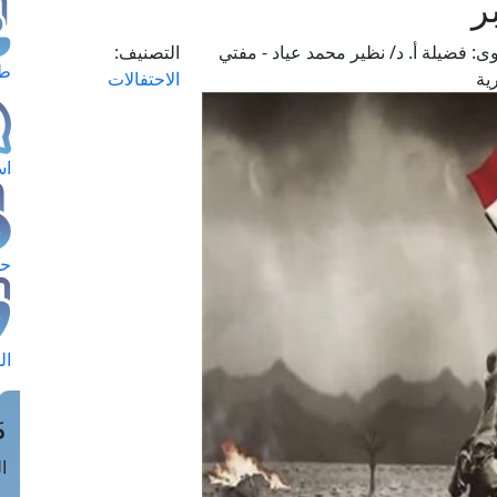
ر
وى:
فضيلة أ. د/ نظير محمد عياد - مفتي
التصنيف:
طل
ية
الاحتفالات
اس
حج
ال
م
الق