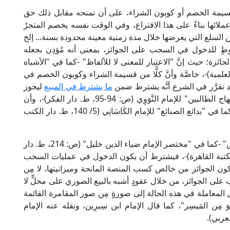
ي قسيمة الخصم أو كوبون الشراء، على أن تمنحه مقابل ذلك حق
لائها بناءً على هذا الاقتراع، وفي الوقت نفسه يخصم المتجرُ
من السلع التي يعرضها خلال مدة زمنية معينة محدودة بسنة... إلخ
طٍ للدخول في السحب على الجوائز، بمعنى أنه مُؤذِن بجعله
ة؛ حيث إنَّ "الاعتبار للمعنى لا للألفاظ" -كما في "الأشباه
َيم (ص: 174، ط. دار الكتب العلمية)-، خاصَّة وأنَّ كلًّا من قسيمة الشراء وكوبون الخصم في
د تقرَّر في الشرع أنَّه يشترط ضمن
ما يشترط في المبيع
ليجوز
عليه أن يكون مملوكًا للعاقد -كما في "منهاج الطالبين" للإمام النَّوَوِي (ص: 94-95، ط. دار الفكر)-، وأن
يكون في نفسه مالًا؛ لأن البيع مبادلة المال بالمال -كما في "بدائع الصنائع" للإمام الكَاسَانِي (5/ 140، ط. دار الكتب
كما أنَّ المقرَّر في الهبات والهدايا أنها "تمليك بلا عوض" -كما في "مختصر الإمام ضياء الدين خليل" (ص: 214، ط. دار
المغني" للإمام ابن قُدَامَة (6/ 41، ط. مكتبة القاهرة)-، فيشترط أن يكون الدخول في عمليات السحب
ث تكون الجوائز من خالص كسب المنصة المانحة وميزانيتها، لا مِن
 على الجوائز، من خلال عقودٍ أشبه بالبيع الصوري على محلٍّ لا
ِل المعاملة في هذه الحالة إلى صورةٍ مِن صور المقامرة القائمة
وَ مِن المَيسِر"، كما قال الإمام ابن سِيرِين، ونقله عنه الإمام