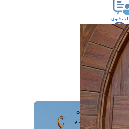
ب فتوى
تعلام عن فتوى
ز موعد
فتوى الهاتفية
َواقِيتُ الصَّـــلاة
اهرة · 08 أغسطس 2026 م