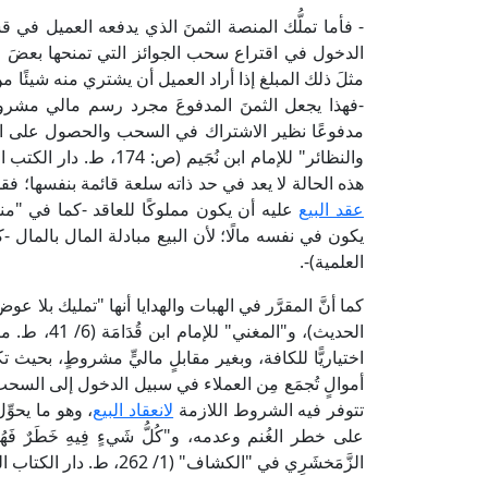
- فأما تملُّك المنصة الثمنَ الذي يدفعه العميل ف
الدخول في اقتراع سحب الجوائز التي تمنحها بعضَ عم
مثلَ ذلك المبلغ إذا أراد العميل أن يشتري منه شيئًا 
-فهذا يجعل الثمنَ المدفوعَ مجرد رسم مالي مشرو
مدفوعًا نظير الاشتراك في السحب والحصول على الجائز
والنظائر" للإمام ابن نُج
هذه الحالة لا يعد في حد ذاته سلعة قائمة بنفسها؛ فق
عقد البيع
العلمية)-.
الحديث)، و"
اختياريًّا للكافة، وبغير مقابلٍ ماليٍّ مشروطٍ، بحي
أموالٍ تُجمَع مِن العملاء في سبيل الدخول إلى السحب
تتوفر فيه الشروط اللازمة
لانعقاد البيع
، وهو ما يحوّ
على خطر الغُنم وعدمه، و"كُلُّ شَيءٍ فِيهِ خَطَرٌ فَهُ
الزَّمَخشَرِي في "الكشاف" (1/ 262، ط. دار الكتاب العربي).