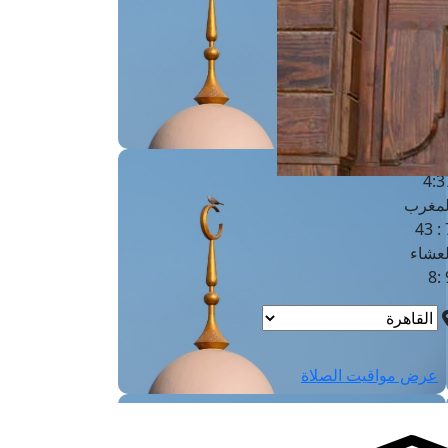
لفجر
4
لشروق
6
لظهر
1
لعصر
4:3
لمغرب
7 
لعشاء
9
عرض مواقيت الصلاة