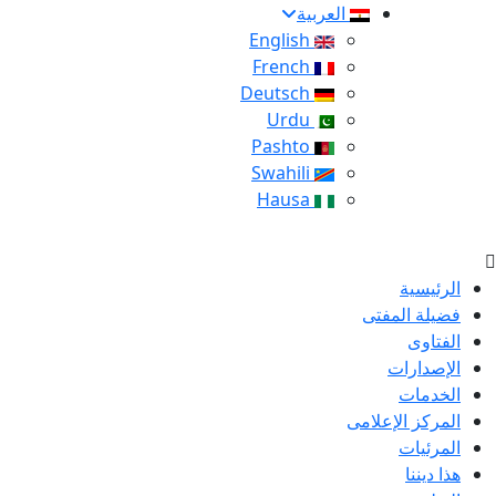
العربية
English
French
Deutsch
Urdu
Pashto
Swahili
Hausa
الرئيسية
فضيلة المفتى
الفتاوى
الإصدارات
الخدمات
المركز الإعلامى
المرئيات
هذا ديننا