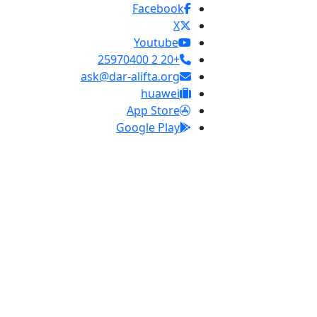
Facebook
X
Youtube
+20 2 25970400
ask@dar-alifta.org
huawei
App Store
Google Play