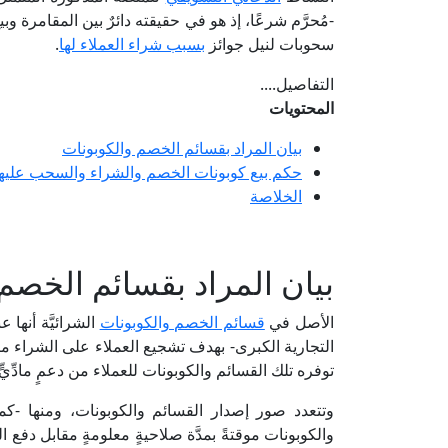
-مُحرَّم شرعًا، إذ هو في حقيقته دائرٌ بين المقامرة وب
سحوبات لنيل جوائز
بسبب شراء العملاء لها
.
التفاصيل....
المحتويات
بيان المراد بقسائم الخصم والكوبونات
حكم بيع كوبونات الخصم والشراء والسحب عليها
الخلاصة
بيان المراد بقسائم الخصم
الأصل في
قسائم الخصم والكوبونات
الشرائيَّة أنها 
التجارية الكبرى- بهدف تشجيع العملاء على الشراء منه
توفره تلك القسائم والكوبونات للعملاء من دعمٍ مادّ
وتتعدد صور إصدار القسائم والكوبونات، ومنها -كما
والكوبونات موقتةً بمدَّة صلاحيةٍ معلومةٍ مقابل دفع ا