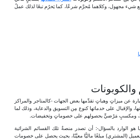
يع شيء مجهول، وكلاهما مُحرَّم شرعًا، كما يَحرُم تبعًا لذلك عملُ
 والكوبونات
عبارة عن ميزاتٍ وهباتٍ تقدِّمها بعض الجهات -كالمتاجر والمراكز
ا، والإقبال على خدماتها كنوع مِن التسويق والدعاية، وذلك لما
ِيٍّ، ومكسبٍ مَرْضيٍّ بحصولهم على خصوماتٍ وتخفيضات.
 هو الوارد بالسؤال-: أن تصدر منصةٌ تلك القسائم الشرائية
لعميل (المشتري) مبلغًا ماليًّا معيَّنًا، بحيث يحصل على خصومات