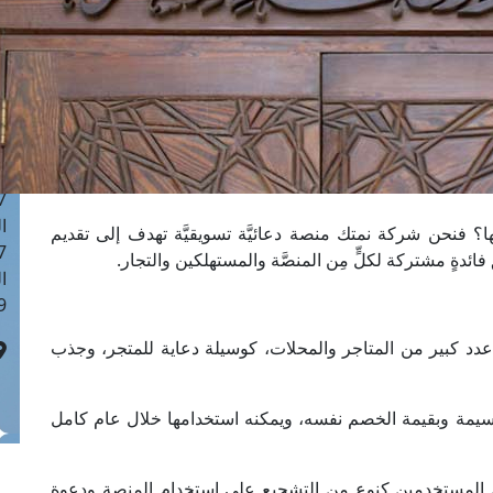
ا
 :42
ا
 :18
ا
 : 1
ا
7
ا
 فنحن شركة نمتك منصة دعائيَّة تسويقيَّة تهدف إلى تقديم
: 43
ئدةٍ مشتركة لكلٍّ مِن المنصَّة والمستهلكين والتجار.
ا
 :8
دد كبير من المتاجر والمحلات، كوسيلة دعاية للمتجر، وجذب
سيمة وبقيمة الخصم نفسه، ويمكنه استخدامها خلال عام كامل
من المستخدمين كنوع من التشجيع على استخدام المنصة ودعوة