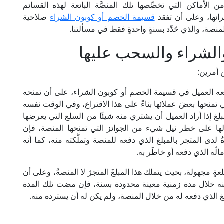
ماكن التي تخصِّصها تلك المنصَّة البائعة لهذه القسائم
رائها، وعلى أن تفقد
قسيمة الخصم أو كوبون الشراء
صلاحية
نصة، والذي حُدِّد بسنةٍ واحدةٍ فقط في مسألتنا.
الشراء والسحب عليها
ن أمرين:
يدفعه العميل في قسيمة الخصم أو كوبون الشراء، على أن تمنحه
تمنحها بعضَ عملائها بناءً على هذا الاقتراع، وفي الوقت نفسه
غ إذا أراد العميل أن يشتري منه شيئًا من السلع التي يعرضها
لها على خطر نيل شيء من الجوائز التي تمنحها المنصة، فإن
دى المتجر بالمبلغ الذي دفعه للمنصة وتملَّكته منه، كما أنه
ُه الذي دفعه أو خاطَر به.
عةٍ مجهولة، بحيث يتملك هذا المبلغَ المتجرُ لا المنصةُ، وعلى أن
منه خلال مدة زمنية معينة محدودة بسنة، فإن مضت تلك المدة
لغ الذي دفعه له من خلال المنصة، ولم يكن له أن يسترده منه.