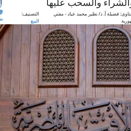
الشراء والسحب عليها
اوى:
فضيلة أ. د/ نظير محمد عياد - مفتي
التصنيف:
طل
ورية
البيع
اس
حج
ال
م
الق