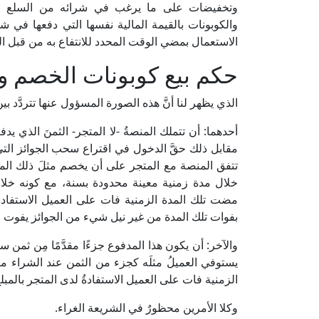
وتخفيضات على ما يرغب في شرائه من السلع من الأ
والكوبونات بالقيمة المالية نفسها التي دفعها في ش
الاستعمال بمضي الوقت المحدد للانتفاع به من قبل الم
حكم بيع كوبونات الخصم و
الذي يظهر لنا أنَّ هذه الصورة المسؤول عنها تتردَّد بي
أحدهما: أن تتملك المنصةُ -لا المتجر- الثمنَ الذي 
مقابل ذلك حقَّ الدخول في اقتراع سحب الجوائز التي 
تتفق المنصة مع المتجر على أن يخصم مثلَ ذلك المبل
خلال مدة زمنية معينة محدودة بسنة، مع كونه خلا
مضت تلك المدة الزمنية فات على العميل الاستفادةُ ل
بفوات تلك المدة من غير نيل شيء من الجوائز يفوت مال
والآخر: أن يكون هذا المدفوع جزءًا مقدَّمًا مِن ثمن سل
يستوفي العميلُ مثلَه كجزء من الثمن عند الشراء 
الزمنية فات على العميل الاستفادةُ لدى المتجر بالمب
وكلا الأمرين محظورٌ في الشريعة الغراء.