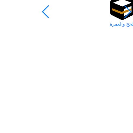
لحج والعمرة
رمضان