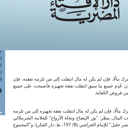
ا
 :43
ا
 :18
ا
 : 0
ا
7
ا
: 42
ا
ك مالًا، فإن لم يكن له مال انتقلت إلى مَن تلزمه نفقته، فإن
 :7
فإن عُدِم جميع ما سبق انتقلت نفقة تجهيزه فأصبحت على جميع
من فروض الكفاية.
 مالًا، فإن لم يكن له مال انتقلت نفقة تجهيزه إلى من تلزمه
المال. ينظر: "نور الإيضاح ونجاة الأرواح" للعلامة الشرنبلالي
الحنفي (ص: 115، ط. المكتبة العصرية)، و"شرح مختصر خليل" للإمام الخراشي (8/ 197، ط. دار الفكر)، و"المجموع