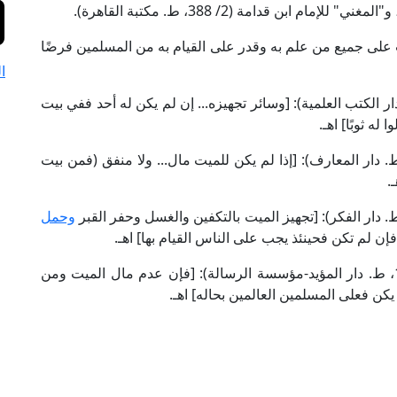
 على جميع من علم به وقدر على القيام به من المسلمين فرضًا
ا
 ابن نجيم في "النهر الفائق" (1/ 385، ط. دار الكتب العلمية): [وسائر تجهيزه... إن لم يكن له أحد ففي بيت
ه ثوبًا] اهـ.
 الشيخ الدردير في "الشرح الصغير" (1/ 552، ط. دار المعارف): [إذا لم يكن للميت مال... ولا منفق (فمن بيت
.
وحمل
ن لم تكن فحينئذ يجب على الناس القيام بها] اهـ.
وقال العلامة البهوتي في "الروض المربع" (ص: 181، ط. دار المؤيد-مؤسسة الرسالة): [فإن عدم مال الميت ومن
كن فعلى المسلمين العالمين بحاله] اهـ.