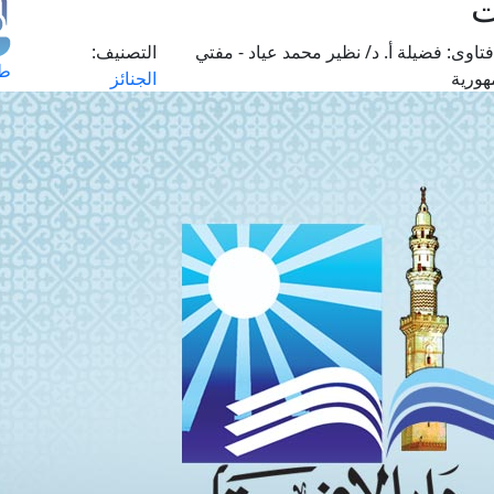
ت
تاوى:
فضيلة أ. د/ نظير محمد عياد - مفتي
التصنيف:
طل
هورية
الجنائز
اس
حج
ال
م
الق