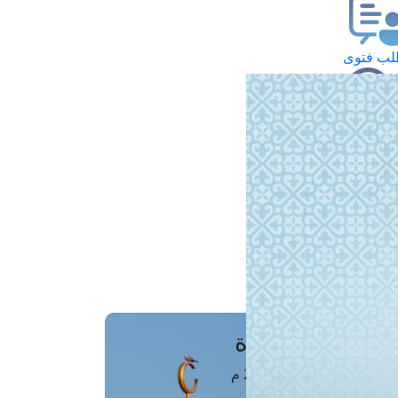
ب فتوى
تعلام عن فتوى
ز موعد
فتوى الهاتفية
َواقِيتُ الصَّـــلاة
اهرة · 09 أغسطس 2026 م