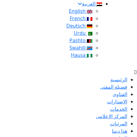
العربية
English
French
Deutsch
Urdu
Pashto
Swahili
Hausa
الرئيسية
فضيلة المفتى
الفتاوى
الإصدارات
الخدمات
المركز الإعلامى
المرئيات
هذا ديننا