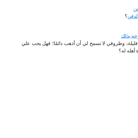
ن
لدفن
؟
رحه بذلك
ليلة، وظروفي لا تسمح لي أن أذهب دائمًا؛ فهل يجب علي
 أهله له؟