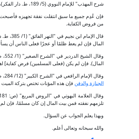
شرح المهذب" للإمام النووي (5/ 189، ط. دار الفكر)، و"المغني" للإمام ابن قدامة (2/ 388، ط. مكتبة القاهرة).
فإن عُدِم جميع ما سبق انتقلت نفقة تجهيزه فأصبحت
من فروض الكفاية.
قال الإمام
المال فإن لم يعط ظلمًا أو عجزًا فعلى الناس أن يسألوا ل
وقال
المال). فإن لم يكن (فعلى المسلمين) فرض كفاية] اهـ
وقال الإمام الرافعي في "الشرح الكبير" (12/ 284، ط. دار الفكر): [تجهيز الميت بالتكفين والغسل وحفر القبر
الجنازة والدفن
فإن هذه المؤنات تختص بتركة الميت فإ
تلزمهم نفقته فمن بيت المال إن كان مسلمًا، فإن لم ي
وبهذا يعلم الجواب عن السؤال.
والله سبحانه وتعالى أعلم.