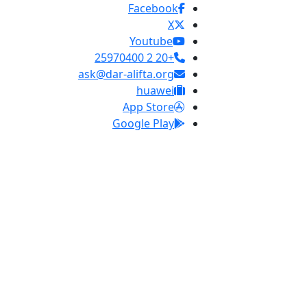
Facebook
X
Youtube
+20 2 25970400
ask@dar-alifta.org
huawei
App Store
Google Play