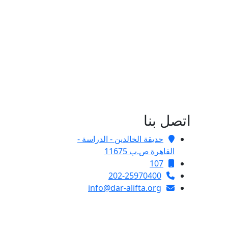
اتصل بنا
حديقة الخالدين - الدراسة -
القاهرة ص.ب 11675
107
202-25970400
info@dar-alifta.org