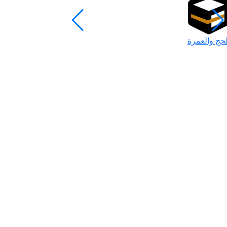
لحج والعمرة
رمضان