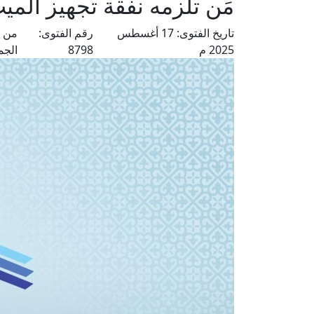
مَن تلزمه نفقة تجهيز المي
تاريخ الفتوى:
17 أغسطس
رقم الفتوى:
من ف
2025 م
8798
الجم