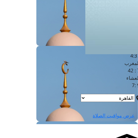
لفجر
4
لشروق
6
لظهر
1
لعصر
4:3
لمغرب
7 
لعشاء
9
عرض مواقيت الصلاة