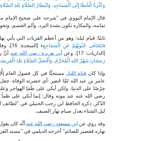
وَكَثْرَةُ الْخُطَا إِلَى الْمَسَاجِدِ، وَانْتِظَارُ الصَّلَاةِ بَعْدَ الصَّلَاةِ
تمامه، والمكاره تكون بشدة البرد، وألم الجسم، ونحو ذ
ثانيًا: قيام ليله؛ وهو من أعظم القربات التي يأتي بها
﴿
تَتَجَافَى جُنُوبُهُمْ عَنِ الْمَضَاجِعِ
﴾ [السجدة: 16]، وقال تعالى مادحًا لهم أيضًا: ﴿
[الذاريات: 17]، وعن
أبي هريرة رضي الله عنه
أنَّ 
رَمَضَانَ شَهْرُ اللهِ الْمُحَرَّمُ، وَأَفْضَلُ الصَّلَاةِ بَعْدَ الْفَرِيضَةِ 
وإذا كان
قيام الليل
مستحبًّا في كل فصول العام إلَّا 
عامر بن عبد الله لمَّا حُضِر -أي حضرته الوفاة- جعل 
حِرْصًا على الدنيا، ولكن أبكي على ظَمَإ الهواجر و
رضي الله عنه عند موته وقال: إنما أبكي على ظمأ ال
ليل الشتاء يعدل صيام نهار الصيف.
وقد روي عن
ابن مسعود رضي الله عنه
أنَّه كان يقول
نهاره فقصير للصائم" أخرجه الديلمي في "مسند الف