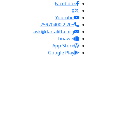
Facebook
X
Youtube
+20 2 25970400
ask@dar-alifta.org
huawei
App Store
Google Play