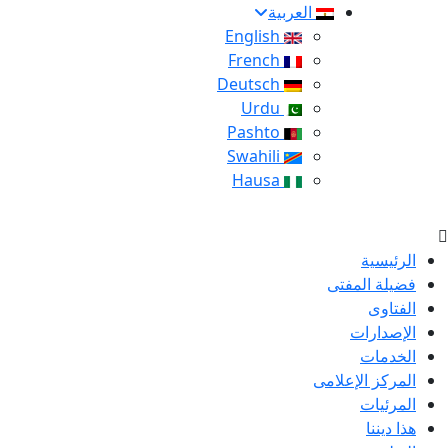
العربية
English
French
Deutsch
Urdu
Pashto
Swahili
Hausa
الرئيسية
فضيلة المفتى
الفتاوى
الإصدارات
الخدمات
المركز الإعلامى
المرئيات
هذا ديننا