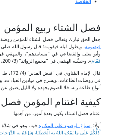
الخلاصة
فصل الشتاء ربيع المؤمن
جعل الحق تبارك وتعالى فصل الشتاء للمؤمن روضة لل
فيصومه
، ويطول ليله فيقومه؛ قال رسول الله صلى ال
وأبو يعلى والقضاعي في "مسانيدهم"، والبيهقي في 
فَقَامَ
». وحسَّنه الهيثمي في "مجمع الزوائد" (3/ 200، ط. مكتبة القدسي، القاهرة).
قال الإمام المُناوي في "فيض القدير" (4/ 172، ط. المكتبة التجارية الكبرى): [«
في روضات الطاعات، ويسرح في ميادين العبادات، و
أنواع طاعة ربه، فلا الصوم يجهده ولا الليل يضيق عن 
كيفية اغتنام المؤمن فصل 
اغتنام فصل الشتاء يكون بعدة أمور، من أهمها:
أولًا:
إسباغ الوضوء على المكاره
فيه، وهو في شدَّة ال
أَدُلُّكُمْ عَلَى مَا يَمْحُو اللهُ بِهِ الْخَطَايَا، وَيَرْفَعُ بِهِ الدَّرَجَا