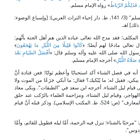
، فَذَلِكُمُ الرِّبَاطُ
» رواه الإمام مسلم.
قال الإمام النووي في "شرحه على صحيح الإمام مسلم" (3/ 141، ط. دار إحياء التراث العربي): [وإسباغ الوضوء:
لك] اهـ.
 المكلف؛ فقد مدح الله تعالى عباده الذين هم أهل الجنة بأنَّهم:
كَانُوا قَلِيلًا مِنَ اللَّيْلِ مَا يَهْجَعُونَ
﴾
رسول الله صلى الله عليه وآله وسلم قال: «
أَفْضَلُ الصِّيَامِ بَعْدَ
صَلَاةُ اللَّيْلِ
» أخرجه الإمام مسلم.
أنه في فصل الشتاء آكد استحبابًا وأعظم ثوابًا؛ فعن قتادة أنَّ
يبكي، فقيل له: ما يُبْكيك؟ فقال: ما أبكي جَزَعًا من الموت ولا
على قيام ليل الشتاء. أخرجه ابن سعد في "الطبقات". وبكى معاذ
هواجر، وقيام ليل الشتاء، ومزاحمة العلماء بالرّكب عند حلق
الذّكر. ذكره الحافظ ابن رجب الحنبلي في "لطائف المعارف" (ص: 524، ط. المكتب الإسلامي). وذكر قبله أنَّ قيام
: "مرحبًا بالشتاء؛ تنزل فيه الرحمة، أمَّا ليله فطويل للقائم، وأمَّا
ردوس".