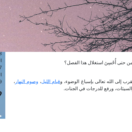
ا
 :40
ا
 :17
ا
 : 1
ا
8
ا
ن حتى أُحْسِنَ استغلال هذا الفصل؟
: 45
ا
رب إلى الله تعالى بإسباغ الوضوء، و
قيام الليل
،
وصوم النهار
،
 :10
والسيئات، ورفع للدرجات في الجنات.