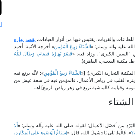
ا
طاعات والقربات، يقتبس فيها من أنوار العبادات،
يقصر نهاره
له عليه وآله وسلم: «
الشِّتَاءُ رَبِيعُ الْمُؤْمِنِ
» أخرجه الأئمة: أحمد
"السنن الكبرى"، وزاد فيه: «
قَصُرَ نَهَارُهُ فَصَامَ، وَطَالَ لَيْلُهُ
الشِّتَاءُ رَبِيعُ الْمُؤْمِنِ
»؛ لأنَّه يرتع فيه
ينزه القلب في رياض الأعمال، فالمؤمن فيه في سعة عيش من
نومه وقيامه كالماشية تربع في زهر رياض الربيع] اهـ.
الشتاء
بَرْدِ من أفضَل الأعمال؛ لقوله صلى الله عليه وآله وسلم: «
أَلَا
تِ؟
»، قَالُوا: بَلَى يَا رَسُولَ اللهِ، قَالَ: «
إِسْبَاغُ الْوُضُوءِ عَلَى الْمَكَارِهِ،