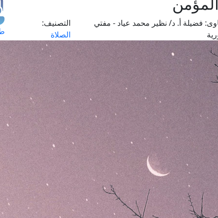
المؤمن
وى:
فضيلة أ. د/ نظير محمد عياد - مفتي
التصنيف:
طل
رية
الصلاة
اس
حج
ال
م
الق