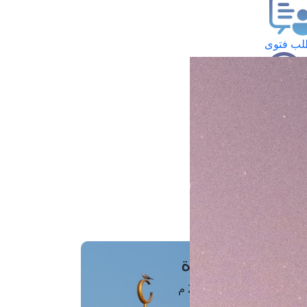
ب فتوى
تعلام عن فتوى
ز موعد
فتوى الهاتفية
َواقِيتُ الصَّـــلاة
اهرة · 06 أغسطس 2026 م