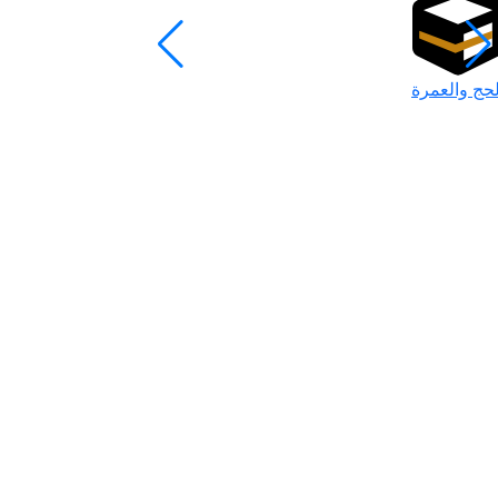
لحج والعمرة
رمضان