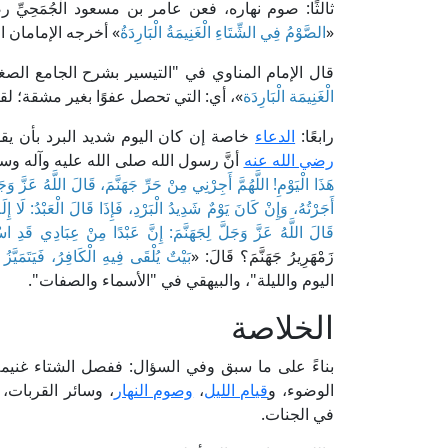
ثالثًا: صوم نهاره، فعن عامر بن مسعود الْجُمَحِيِّ
«
الصَّوْمُ فِي الشِّتَاءِ الْغَنِيمَةُ الْبَارِدَةُ
» أخرجه الإمامان ا
قال الإمام المناوي في "التيسير بشرح الجامع الصغير" (2/ 106، ط. مكتبة الإمام الشا
الْغَنِيمَة الْبَارِدَة
»، أي: التي تحصل عفوًا بغير مشقة؛ لق
رابعًا:
الدعاء
خاصة إن كان اليوم شديد البرد بأن يق
رضي الله عنه
أنَّ رسول الله صلى الله عليه وآله وس
هَذَا الْيَوْمِ! اللَّهُمَّ أَجِرْنِي مِنْ حَرِّ جَهَنَّمَ، قَالَ اللَّهُ عَزَّ
أَجَرْتُهُ، وَإِنْ كَانَ يَوْمٌ شَدِيدُ الْبَرْدِ، فَإِذَا قَالَ الْعَبْدُ: لَا إِلَه
قَالَ اللَّهُ عَزَّ وَجَلَّ لِجَهَنَّمَ: إِنَّ عَبْدًا مِنْ عِبَادِي قَدِ اس
زَمْهَرِيرُ جَهَنَّمَ؟ قَالَ: «
بَيْتٌ يُلْقَى فِيهِ الْكَافِرُ، فَيَتَمَيَّ
اليوم والليلة"، والبيهقي في "الأسماء والصفات".
الخلاصة
بناءً على ما سبق وفي السؤال: ففصل الشتاء غنيمة 
الوضوء، و
قيام الليل
،
وصوم النهار
، وسائر القربات،
في الجنات.