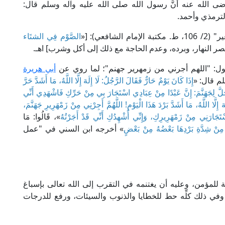
 رضى الله عنه أنَّ رسول الله صلى الله عليه وآله وسلم قال:
لترمذي وأحمد.
فعي): [«
الصَّوْم فِي الشتَاء
صر النهار، وبرده، وعدم الحاجة مع ذلك إلى أكل وشرب] اهـ.
ول: "اللهم أجرني من زمهرير جهنم"؛ لما روي عن
أبي هريرة
لم قال: «
إِذَا كَانَ يَوْمٌ حَارٌّ فَقَالَ الرَّجُلُ: لَا إِلَهَ إِلَّا اللَّهُ، مَا أَشَدَّ حَرَّ
 وَجَلَّ لِجَهَنَّمَ: إِنَّ عَبْدًا مِنْ عِبَادِي اسْتَجَارَ بِي مِنْ حَرِّكِ فَاشْهَدِي أَنِّي
َ إِلَّا اللَّهُ، مَا أَشَدَّ بَرْدَ هَذَا الْيَوْمِ! اللَّهُمَّ أَجِرْنِي مِنْ زَمْهَرِيرِ جَهَنَّمَ،
ْتَجَارَنِي مِنْ زَمْهَرِيرِكِ، وَإِنِّي أُشْهِدُكِ أَنِّي قَدْ أَجَرْتُهُ
»، قَالُوا: مَا
زُ مِنْ شِدَّةِ بَرْدِهَا بَعْضُهُ مِنْ بَعْضٍ
» أخرجه ابن السني في "عمل
للمؤمن، وعليه أن يغتنمه في التقرب إلى الله تعالى بإسباغ
 وفي ذلك كلِّه حط للخطايا والذنوب والسيئات، ورفع للدرجات