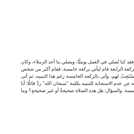
 كنا نُصلي في العمل يوميًّا، ويصلي بنا أحد الزملاء، وكان
الركعة الرابعة قام ليأتي بركعة خامسة، فقام أكثر من شخص
ْتَجِبْ لهم، وأتى بالركعة الخامسة رغم هذا التنبيه، ثم أتى
 عدم الاستجابة للتنبيه بكلمة "سبحان الله" ردَّ قائلًا: أنا
مسة. والسؤال: هل هذه الصلاة صحيحةٌ أو غير صحيحةٍ؟ وما