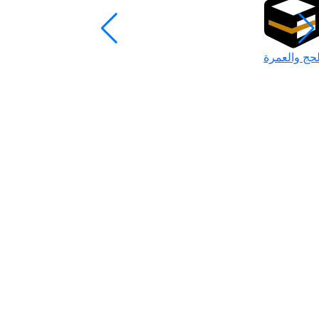
لحج والعمرة
رمضان