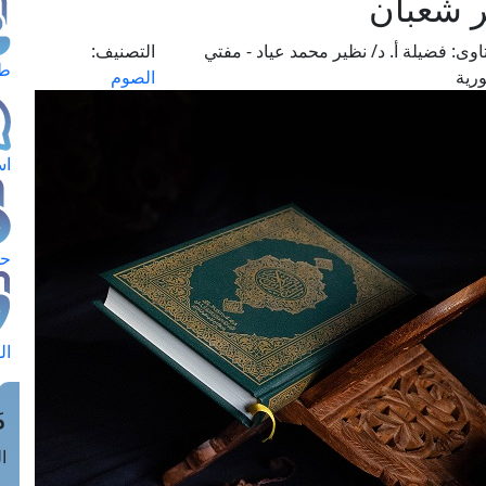
ر شعبان
اوى:
فضيلة أ. د/ نظير محمد عياد - مفتي
التصنيف:
طل
رية
الصوم
اس
حج
ال
م
الق