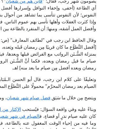
يصومون شهر رجب، فقال: "
فأين هم مِن شعبان
"؟ 
أي الطاعة (أخفى، وإخفاء النوافل وإسرارها أفضل لا
النفوس؛ لأن النفوس تتأسى بما تشاهد من أحوال ب
وإذا كثرت الغفلات وأهلها تأسى بهم عموم الناس، 
وأفضل العمل أشقه، ومنها: أن المنفرد بالطاعة بين الغ
وقال الحافظ ابن رجب في "لطائف المعارف" (ص: 129، ط. دار ابن حزم) عند بيانه
[أفضل التَّطوُّع ما كان قريبًا مِن رمضان قَبله وبَع
بمنزلة السُّـنَن الرواتب مع الفرائض قبلها وبعدها
صيام ما قبل رمضان وبعده، فكما أنَّ السُّـنَن الرو
رمضان وبعده أفضل مِن صيام ما بعد منه] اهـ.
الصيام بعد رمضان المحرَّم" محمولًا على التَّطوُّع الم
ويتضح مِن خلال ما سَبَق
فضل صيام شهر شعبان
، وم
وبناءً عليه وفي واقعة السؤال: فيُستحب
الإكثار من
كان عليه صيام نذرٍ أو قضاءٍ، ف
الصيام في شهر شعبا
وما فيه من إحياء الوقت المغفول عنه بالطاعة، ف