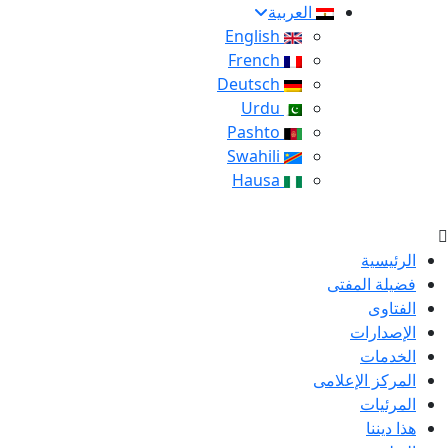
العربية
English
French
Deutsch
Urdu
Pashto
Swahili
Hausa
الرئيسية
فضيلة المفتى
الفتاوى
الإصدارات
الخدمات
المركز الإعلامى
المرئيات
هذا ديننا