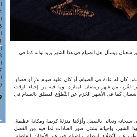
ا
 :41
ا
 :17
ا
 : 1
ا
 شعبان ويسأل: هل الصيام في هذا الشهر يزيد ثوابه كما في
8
ا
: 44
ا
َن كان له عادة في الصيام، أو كان عليه صيام نذرٍ أو قضاءٍ،
 :9
؛ لقُربِه مِن شهر رمضان المبارك، وما فيه من إحياء الوقت
بان كما في الأشهر الحُرُم عن التَّطوُّع المطلق بالصيام في
سبحانه وتعالى بالفضل وأَوْلَاها منزلةً كريمةً ومكانةً عظيمةً،
بهذا الشهر، وإحيائه بشتى صور العبادات لما فيه مِن الفَضل
لثواب عن التَّطوُّع المطلق بالصيام في غير الأوقات الفاضلة،