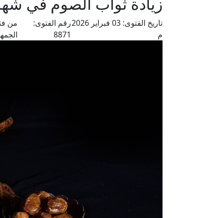
زيادة ثواب الصوم في شه
تاريخ الفتوى:
03 فبراير 2026
رقم الفتوى:
من فت
م
8871
الجمهو