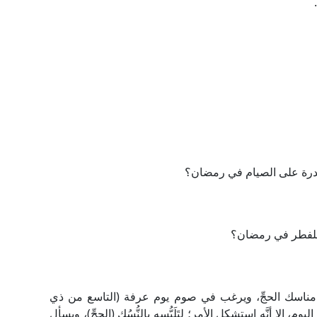
درة على الصيام في رمضان؟
 للفطر في رمضان؟
 مناسك الحجِّ، ويرغب في صوم يوم عرفة (التاسع من ذي
، إلا أنَّه استشكل الأمر؛ لِتَلَبُّسِه بِالنُّسُك (الحجِّ)، ويسأل