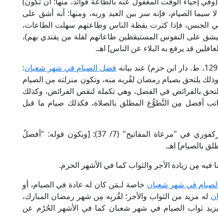
(وفي إحياء الوقت المغفول عنه بالطاعة فوائد، منها: أن تكون)
 سيما الصيام، فإنه سر بين العبد وربه، ومنها: أنه أشق على
ني الجنس، فإذا كثرت يقظة الناس وطاعتهم سهلت الطاعات،
فيشق على النفوس المستيقظين طاعاتهم لقلة من يقتدي بهم)،
افلين قد يرفع به البلاء عن الناس] اهـ.
فضل الصيام في شهر شعبان
:
ده، وذلك يلتحق بصيام رمضان لقُربه منه، وتكون منزلته من الصيام
، فيلتحق بالفرائض في الفضل، وهي تكملة لنقص الفرائض، وكذلك
اتب أفضل مِن التَّطوُّع المطلق بالصلاة، فكذلك صيام ما قبل
وتعليقًا على كلام ابن رجب، قال أبو الحسن الـمُبَاركفوري في "مرعاة المفاتيح" (7/ 37): [ويكون قوله: "أفضلُ
طلق بالصيام] اهـ.
ا فيه مِن زيادة الأجر والثواب كما في الأشهر الحرم.
 الصيام في شهر شعبان
خاصة لـمَن كان له عادة في الصيام، أو
ن
له مزيد من الثواب والأجر؛ لقُربِه مِن شهر رمضان المبارك،
يزيد ثواب الصيام في شهر شعبان كما في الأشهر الحُرُم عن