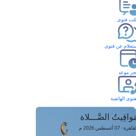
ب فتوى
تعلام عن فتوى
ز موعد
فتوى الهاتفية
َواقِيتُ الصَّـــلاة
اهرة · 07 أغسطس 2026 م