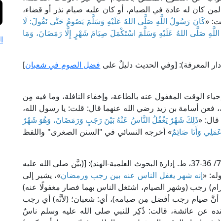
ن كان له عادة في الصيام، أو كان عليه صيام نذر أو قضاء،
ت: «
كَانَ رَسُولُ اللَّهِ صَلَّى اللهُ عَلَيْهِ وَسَلَّمَ يَصُومُ حَتَّى نَقُولَ: لَا
للَّهِ صَلَّى اللهُ عَلَيْهِ وَسَلَّمَ اسْتَكْمَلَ صِيَامَ شَهْرٍ إِلَّا رَمَضَانَ، وَمَا
ا
فضل الصوم في شعبان
]
إحياء الوقت المغفول عنه بالطاعة، وإخفاء النافلة، وما فيه مِن
 فعن أسامة بن زيد رضي الله عنهما قال: قلت: يا رسول الله،
قال: «
ذَلِكَ شَهْرٌ يَغْفُلُ النَّاسُ عَنْهُ بَيْنَ رَجَبٍ وَرَمَضَانَ، وَهُوَ شَهْرٌ
عَمَلِي وَأَنَا صَائِمٌ
» أخرجه النسائي في "السنن الصغرى" واللفظ
قال أبو الحسن الـمُبَاركفوري في "مرعاة المفاتيح" (7/ 36-37، ط. إدارة البحوث العلمية-الهند): [(بيَّن صلى الله عليه
ه: «
إنه شهر يغفل الناس عنه بين رجب ورمضان
»، يشير إلى
رام) رجب (وشهر الصيام، اشتغل الناس بهما فصار مغفولًا عنه)
أنَّ صيام رجب أفضل مِن صيامه)، أي: شعبان؛ (لأنَّه) أي رجب
 عن عائشة، قالت: ذُكِر للنبي صلى الله عليه وسلم ناسٌ