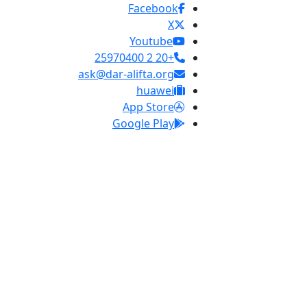
Facebook
X
Youtube
+20 2 25970400
ask@dar-alifta.org
huawei
App Store
Google Play