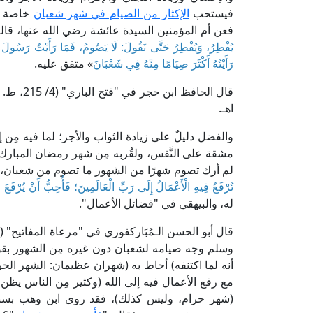
فيستحب
الإكثار من الصيام في شهر شعبان
خاصة لم
فعن أم المؤمنين السيدة عائشة رضي الله عنها، قال
يُفْطِرُ، وَيُفْطِرُ حَتَّى نَقُولَ: لَا يَصُومُ، فَمَا رَأَيْتُ رَسُولَ ا
رَأَيْتُهُ أَكْثَرَ صِيَامًا مِنْهُ فِي شَعْبَانَ
» متفق عليه.
قال الحافظ ابن حجر في "فتح الباري" (4/ 215، ط. دار المعرفة): [وفي الحديث دليلٌ على
اهـ.
والفضل دليلٌ على زيادة الثواب والأجر؛ لما فيه مِن 
مشقة على النَّفس، ولقُربه مِن شهر رمضان المبارك،
لم أرك تصوم شهرًا من الشهور ما تصوم من شعبان، 
تُرْفَعُ فِيهِ الْأَعْمَالُ إِلَى رَبِّ الْعَالَمِينَ؛ فَأُحِبُّ أَنْ يُرْفَعَ 
له، والبيهقي في "فضائل الأعمال".
وسلم وجه صيامه لشعبان دون غيره مِن الشهور بقول
أنه لما اكتنفه) أحاط به (شهران عظيمان: الشهر الح
مع رفع الأعمال فيه إلى الله (وكثير مِن الناس يظن 
(شهر حرام، وليس كذلك)، فقد روى ابن وهب بسنده