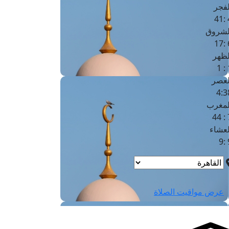
لفجر
4
لشروق
6
لظهر
1
لعصر
4:3
لمغرب
7 
لعشاء
9
عرض مواقيت الصلاة