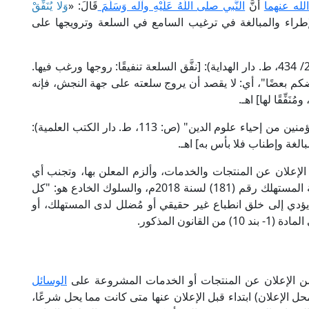
الله عنهما
أَنَّ
النَّبي صلى اللَّهُ عَلَيْهِ وآله وَسَلَّمَ
قَالَ: «
وَلا يُنَفِّقْ
إطراء والمبالغة في ترغيب السامع في السلعة وترويجها على
قال العلامة المرتضى الزبيدي في "تاج العروس" (26/ 434، ط. دار الهداية): [نفَّق السلعة تنفيقًا: روجها ورغب فيها.
قْ بعضكم بعضًا"، أي: لا يقصد أن يروج سلعته على جهة النجش، فإنه
َفِّقًا لها] اهـ.
وقال العلامة جمال الدين القاسمي في "موعظة المؤمنين من إحياء علوم الدين" (ص: 113، ط. دار الكتب العلمية):
بالغة وإطناب فلا بأس به] اهـ.
لإعلان عن المنتجات والخدمات، وألزم المعلن بها، وتجنب أي
سلوك خادع، كما ورد في المادة (9) من قانون حماية المستهلك رقم (181) لسنة 2018م، والسلوك الخادع هو: "كل
يؤدي إلى خلق انطباع غير حقيقي أو مُضلل لدى المستهلك، أو
ون المذكور.
 من الإعلان عن المنتجات أو الخدمات المشروعة على
الوسائل
ل الإعلان) ابتداء قبل الإعلان عنها متى كانت مما يحل شرعًا،