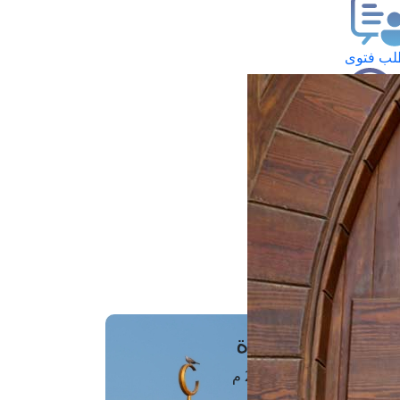
ب فتوى
تعلام عن فتوى
ز موعد
فتوى الهاتفية
َواقِيتُ الصَّـــلاة
اهرة · 07 أغسطس 2026 م