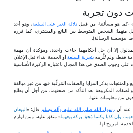
ت دون تجربة
 -كما هو مسألتنا- من قبيل
دلالة الغير على السلعة
، وهو أحد
بكل منهما: الشخص المتوسط بين البائع والمشتري، كما قرره
لمدلول إلا أن جل أحكامهما جاءت واحدة، ومؤكدة أن مهمة
مة فقط، ولم تُلْزمه
بتجربة السلعة
أو الخدمة ابتداء قبل الإعلان
 على وجوب الصدق في هذا المجال باعتباره الركيزة الأساسية
لمنتجات بذكر المزايا والصفات المُرغِّبة فيها من غير مبالغة
الصفات المكروهة بعد التأكد من صحتهما، من أجل أن يطلع
اجون من معلومات عنها.
 عنه أن
رسول الله صلى الله عليه وآله وسلم
قال: «
البيعان
عهما، وإن كذبا وكتما مُحِقَ بركة بيعهما
» متفق عليه، ومن لوازم
خدمة المروج لها.