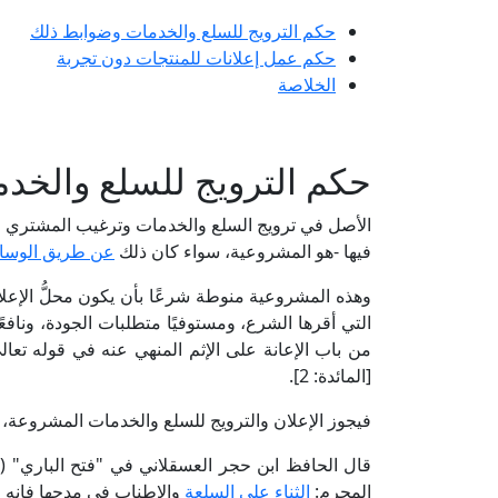
حكم الترويج للسلع والخدمات وضوابط ذلك
حكم عمل إعلانات للمنتجات دون تجربة
الخلاصة
حكم الترويج للسلع والخد
الأصل في ترويج السلع والخدمات وترغيب المشتري في اب
فيها -هو المشروعية، سواء كان ذلك
عن طريق الوسائل
وهذه المشروعية منوطة شرعًا بأن يكون محلُّ الإعل
التي أقرها الشرع، ومستوفيًا متطلبات الجودة، ونافعً
من باب الإعانة على الإثم المنهي عنه في قوله تعال
[المائدة: 2].
فيجوز الإعلان والترويج للسلع والخدمات المشروعة، 
المحرم:
الثناء على السلعة
والإطناب في مدحها فإنه متج