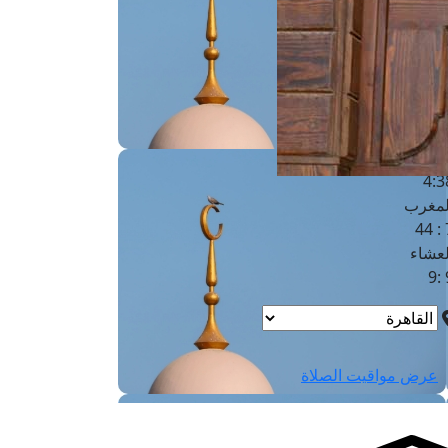
لفجر
4
لشروق
6
لظهر
1
لعصر
4:3
لمغرب
7 
لعشاء
9
عرض مواقيت الصلاة