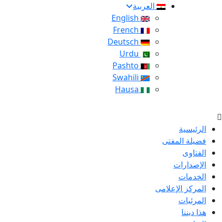
العربية
English
French
Deutsch
Urdu
Pashto
Swahili
Hausa
الرئيسية
فضيلة المفتى
الفتاوى
الإصدارات
الخدمات
المركز الإعلامى
المرئيات
هذا ديننا