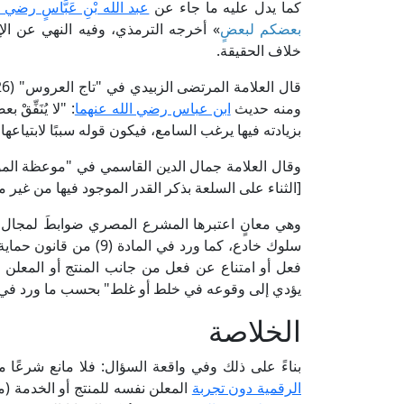
كما يدل عليه ما جاء عن
عبد الله بْنِ عَبَّاسٍ رضي 
بعضكم لبعضٍ
» أخرجه الترمذي، وفيه النهي عن ال
خلاف الحقيقة.
ومنه حديث
ابن عباس رضي الله عنهما
: "لا يُنَفِّ
بزيادته فيها يرغب السامع، فيكون قوله سببًا لابتياعها، ومُن
[الثناء على السلعة بذكر القدر الموجود فيها من غير م
وهي معانٍ اعتبرها المشرع المصري ضوابطَ لمجال ا
فعل أو امتناع عن فعل من جانب المنتج أو المعلن 
يؤدي إلى وقوعه في خلط أو غلط" بحسب ما ورد في المادة (1- بند 10) من القان
الخلاصة
بناءً على ذلك وفي واقعة السؤال: فلا مانع شرعًا
الرقمية دون تجربة
المعلن نفسه للمنتج أو الخدمة (مح