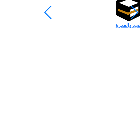
لحج والعمرة
رمضان