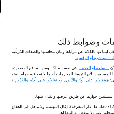
ا
مات وضوابط ذلك
تياعها بالكلام عن مزاياها وبيان محاسنها والصفات المُرغِّبة
 المباشرة أو الرقمية.
ان
-السلعة أو الخدمة
- في نفسه مباحًا، ومن المنافع المقصودة
ا للمسلمين؛ لأن الترويج للمحرمات أو ما لا نفع فيه حرام، وهو
ى: ﴿
وَتَعَاوَنُوا عَلَى الْبِرِّ وَالتَّقْوَى وَلَا تَعَاوَنُوا عَلَى الْإِثْمِ وَالْعُدْوَانِ
﴾
المستبين جوازها عن طريق عرضها والثناء عليها.
قال الحافظ ابن حجر العسقلاني في "فتح الباري" (12/ 336، ط. دار المعرفة): [قال المهلب: ولا يدخل في الخداع
اوز عنه ولا ينتقض به البيع] اهـ.