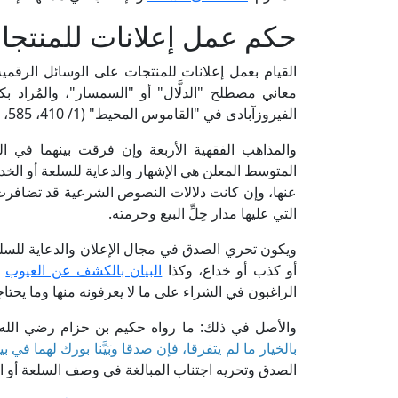
حكم عمل إعلانات للمنتجا
القيام بعمل إعلانات للمنتجات على الوسائل الرقمية
معاني مصطلح "الدلَّال" أو "السمسار"، والمُراد 
الفيروزآبادى في "القاموس المحيط" (1/ 410، 585، ط. مؤسسة الرسالة).
والمذاهب الفقهية الأربعة وإن فرقت بينهما في ا
المتوسط المعلن هي الإشهار والدعاية للسلعة أو الخد
عنها، وإن كانت دلالات النصوص الشرعية قد تضافرت
التي عليها مدار حِلِّ البيع وحرمته.
ويكون تحري الصدق في مجال الإعلان والدعاية للسلع وا
أو كذب أو خداع، وكذا
البيان بالكشف عن العيوب
و
الراغبون في الشراء على ما لا يعرفونه منها وما يحت
والأصل في ذلك: ما رواه حكيم بن حزام رضي الله
بالخيار ما لم يتفرقا، فإن صدقا وبَيَّنا بورك لهما في بي
الصدق وتحريه اجتناب المبالغة في وصف السلعة أو ال