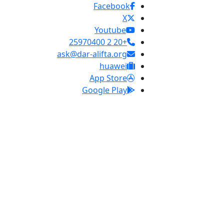
Facebook
X
Youtube
+20 2 25970400
ask@dar-alifta.org
huawei
App Store
Google Play