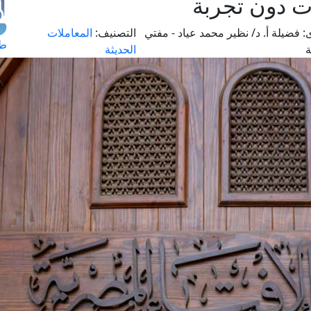
ت دون تجربة
:
فضيلة أ. د/ نظير محمد عياد - مفتي
التصنيف:
المعاملات
طل
ة
الحديثة
اس
حج
ال
م
الق