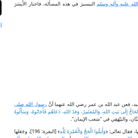
الله عليه وآله وسلم
التيسيرَ في هذه المسألة، فاختار الأَيسَرَ
ا
 العبد، فعن عبد الله بن عمر رضي الله عنهما أنَّ
رسول الله صلى
اجُّ إِلَى بَيتِ اللهِ، وَالمُعتَمِرُ، وَفدُ اللهِ، دَعَاهُم فَأَجَابُوهُ، وَسَأَلُوهُ
َان، والبَيْهَقِي في "شعب الإيمان".
، فقال تعالى: ﴿
وَأَتِمُّوا الْحَجَّ وَالْعُمْرَةَ لِلَّهِ
﴾ [البقرة: 196]، وجَعَلها