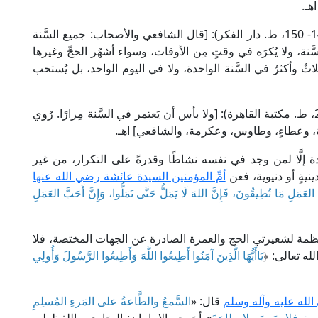
هـ.
وقال الإمام النووي الشافعي في "المجموع" (7/ 147- 150، ط. دار الفكر): [قال الشافعي والأصحاب: جميع السَّنة
َنة، ولا يُكرَه في وقتٍ مِن الأوقات، وسواء أشهُر الحجِّ وغيرها
لاثٌ وأكثرُ في السَّنة الواحدة، ولا في اليوم الواحد، بل يُستحب
وقال الإمام ابن قُدَامة الحنبلي في "المغني" (3/ 220، ط. مكتبة القاهرة): [ولا بأس أن يَعتمر في السَّنة مِرارًا. رُوي
شة، وعطاءٍ، وطاوس، وعكرمة، والشافعي] اهـ.
إلَّا لمن وجد في نفسه نشاطًا وقدرةً على التكرار، من غير
ينيةٍ أو دنيوية، فعن
أمِّ المؤمنين السيدة عائشة رضي الله عنها
لعَمَلِ مَا تُطِيقُونَ، فَإِنَّ اللهَ لَا يَمَلُّ حَتَّى تَمَلُّوا، وَإِنَّ أَحَبَّ العَمَلِ
لمنظمة لشعيرتي الحج والعمرة الصادرة عن الجهات المختصة، فلا
لله تعالى: ﴿
يَاأَيُّهَا الَّذِينَ آمَنُوا أَطِيعُوا اللَّهَ وَأَطِيعُوا الرَّسُولَ وَأُولِي
الله عليه وآله وسلم
قال: «
السَّمعُ والطَّاعةُ على المَرءِ المُسلِمِ