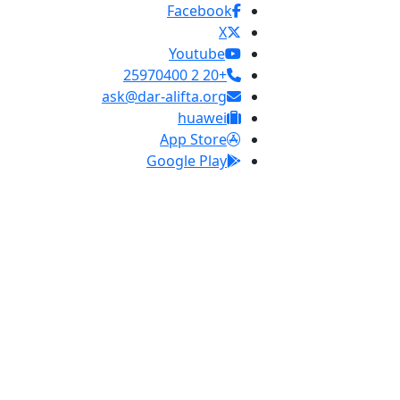
Facebook
X
Youtube
+20 2 25970400
ask@dar-alifta.org
huawei
App Store
Google Play