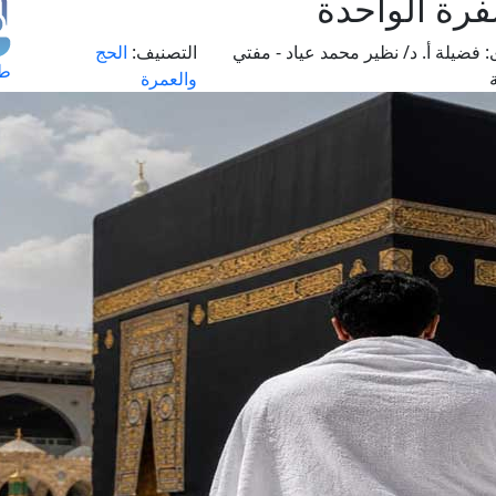
فرة الواحدة
:
فضيلة أ. د/ نظير محمد عياد - مفتي
التصنيف:
الحج
طل
والعمرة
اس
حج
ال
م
الق