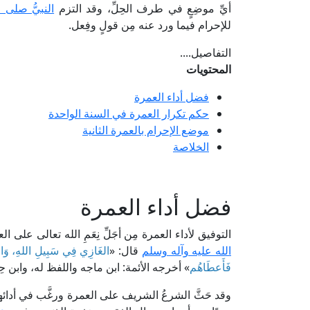
أيِّ موضِعٍ في طرف الحِلِّ، وقد التزم
النبيُّ صلى 
للإحرام فيما ورد عنه مِن قولٍ وفِعل.
التفاصيل....
المحتويات
فضل أداء العمرة
حكم تكرار العمرة في السنة الواحدة
موضع الإحرام بالعمرة الثانية
الخلاصة
فضل أداء العمرة
التوفيق لأداء العمرة مِن أجَلِّ نِعَمِ الله تعالى على
الله عليه وآله وسلم
قال: «
الغَازِي فِي سَبِيلِ اللهِ، وَالحَ
فَأَعطَاهُم
» أخرجه الأئمة: ابن ماجه واللفظ له، وابن حِبّ
وقد حَثَّ الشرعُ الشريف على العمرة ورغَّب في أدائها