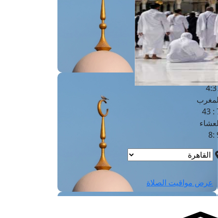
لفجر
4
لشروق
6
لظهر
1
لعصر
4:3
لمغرب
7 
لعشاء
9
عرض مواقيت الصلاة