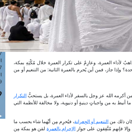
ا
 :42
ا
 :18
ا
 : 1
ا
7
ا
 لأداء العمرة، وعازِمٌ على تكرار العمرة خلال مُكْثِهِ بمكة،
: 43
؟ وإذا جاز، فمن أين يُحرم بالعمرة الثانية: من التنعيم أو من
ا
 :8
 أكرمه الله عز وجل بالسفر لأداء العمرة، بل يستحبُّ
التكرار
 أنيط به من واجباتٍ دينيةٍ أو دنيوية، ولا مخالفة للأنظمة التي
ٌ كان ذلك من
التنعيم أو الجِعرانة
، فيُحرِم مِن أيِّهما شاء بحسب ما
َة، وإلا فإنهم مُتَّفِقون على جواز
الإحرام بالعمرة
لمَن هو بمكة مِن