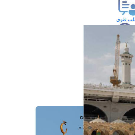
ب فتوى
تعلام عن فتوى
ز موعد
فتوى الهاتفية
َواقِيتُ الصَّـــلاة
اهرة · 08 أغسطس 2026 م