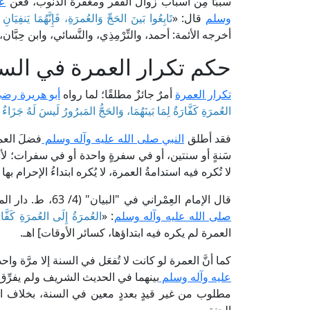
سببًا مِن أسباب زوال الفقر ومغفرة الذنوب، فعن
عب
وسلم
قال: «
تَابِعُوا بَينَ الحَجِّ وَالعُمرَةِ، فَإِنَّهُمَا يَنفِيَ
أخرجه الأئمة: أحمد، والتِّرْمِذِي، والنَّسائي، وابن حِبَّا
حكم تكرار العمرة في السن
تكرار العمرة
أمرٌ جائزٌ مطلقًا؛ لما رواه
أبو هريرة رضي
العُمرَةِ كَفَّارَةٌ لِمَا بَينَهُمَا، وَالحَجُّ المَبرُورُ لَيسَ لَهُ جَزَاءٌ إِلّ
فقد أطلق
النبي صلى الله عليه وآله وسلم
فضلَ العمر
سَنةٍ أو سنتين، أو في سفرةٍ واحدة أو في سفرات؛ لأنَّ ال
لا تُكره فيه استدامةُ العمرة، لا يُكره ابتداءُ الإحرام به
قال الإمام العِمْراني في "البيان" (4/ 63، ط. دار المنهاج) في سياق استدلاله على
صلى الله عليه وآله وسلم
: «
العُمرَةُ إِلَى العُمرَةِ كَفَّارَة
العمرة لم يكره فيه ابتداؤها، كسائر الأوقات] اهـ.
كما أنَّ العمرة لو كانت لا تُفعَل في السنة إلا مرَّة 
عليه وآله وسلم
بينهما في الحديث الشريف ولم يفرِّق
مطلوب من غير قيدٍ بعددٍ معين في السنة، بخلاف الح