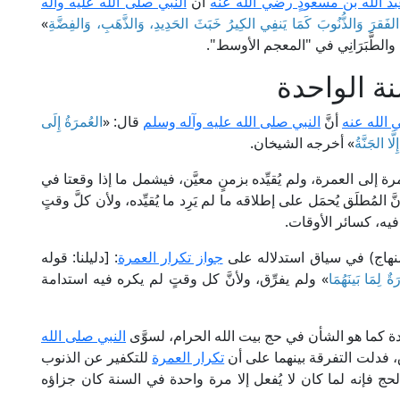
د الله بن مسعودٍ رضي الله عنه
أن
النبي صلى الله عليه وآله
انِ الفَقرَ وَالذُّنُوبَ كَمَا يَنفِي الكِيرُ خَبَثَ الحَدِيدِ، وَالذَّهَبِ، وَالفِضَّةِ
»
ن، والطَّبَرَانِي في "المعجم الأوسط".
ة الواحدة
 الله عنه
أنَّ
النبي صلى الله عليه وآله وسلم
قال: «
العُمرَةُ إِلَى
َا الجَنَّةُ
» أخرجه الشيخان.
ة إلى العمرة، ولم يُقيِّده بزمنٍ معيَّن، فيشمل ما إذا وقعتا في
مُطلَق يُحمَل على إطلاقه ما لم يَرِد ما يُقيِّده، ولأن كلَّ وقتٍ
ا فيه، كسائر الأوقات.
جواز تكرار العمرة
: [دليلنا: قوله
ٌ لِمَا بَينَهُمَا
» ولم يفرِّق، ولأنَّ كل وقتٍ لم يكره فيه استدامة
واحدة كما هو الشأن في حج بيت الله الحرام، لسوَّى
النبي صلى الله
، فدلت التفرقة بينهما على أن
تكرار العمرة
للتكفير عن الذنوب
ج فإنه لما كان لا يُفعل إلا مرة واحدة في السنة كان جزاؤه