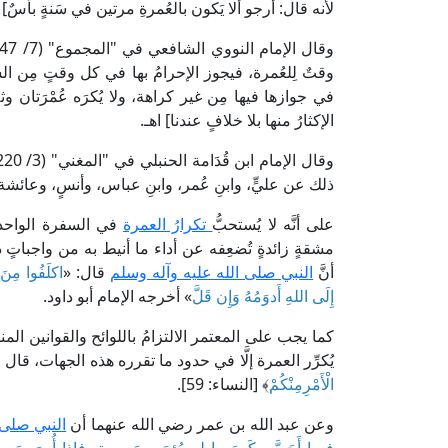
لأنه قال: أرجو ألا يَكون بالعُمرةِ مرتين في سَنةٍ بأسٌ] ا
وقتٌ لِلعُمرة، فيجوز الإحرامُ بها في كل وقتٍ مِن السّ
في جوازها فيها مِن غير كراهة، ولا يُكرَه عُمْرَتان وث
الإكثارُ منها بلا خلافٍ عندنا] اهـ.
ذلك عن عليٍّ، وابنِ عُمر، وابنِ عباس، وأنسٍ، وعائ
على أنَّه لا يُستحبُّ
تكرارُ العمرة
في السفرة الواحدة 
مشقةٍ زائدةٍ تُضعِفه عن أداء ما أنيط به من واجباتٍ د
أنَّ
النبي صلى الله عليه وآله وسلم
قال: «
اكلَفُوا مِنَ ا
إِلَى اللهِ أَدوَمُهُ وَإِن قَلَّ
» أخرجه الإمام أبو داود.
كما يجب على المعتمر الالتزامُ باللوائح والقوانين ا
يُكرِّر العمرة إلَّا في حدود ما تقرره هذه الجهات، قال ا
الْأَمْرِمِنْكُمْ
﴾ [النساء: 59].
وعن عبد الله بن عمر رضي الله عنهما أن
النبي صلى 