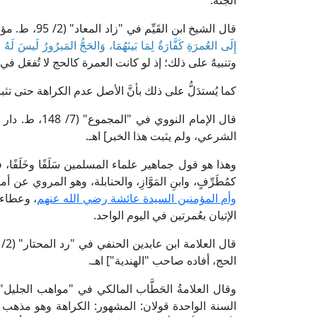
الجنة.
قال الشيخ ابن القَيِّم في "زاد المعاد" (2/ 95، ط. مؤسسة الرسالة): [وفي قوله
إِلَى العُمرَةِ كَفَّارَةٌ لِمَا بَينَهُمَا، وَالحَجُّ المَبرُورُ لَيسَ لَهُ جَزَ
وتنبيهٌ على ذلك؛ إذ لو كانت العمرة كالحج لا تُفعَل في السنة
كما يُستدَلُّ على ذلك بأنَّ الأصل عدم الكراهة حتى ت
قال الإمام النو
الشرعي، ولم يثبت هذا الخبر] اهـ.
وهذا هو قول جماهير علماء المسلمين سَلَفًا وخَلَفًا،
كمُطَرِّفٍ، وابنِ المَوَّازِ، والحنابلة، وهو المروي عن
وأم المؤمنين السيدة عائشة رضي الله عنهم
، وعطاء،
الإتيان بعُمرتين في اليوم الواحد.
الحج، أفاده صاحب "الهندية"] اهـ.
وقال العلامةُ الحَطَّاب المالكي في "مواهب الجليل" (2/ 467- 468، ط. دار الفكر): [وفي كر
السنة الواحدة قولان: المشهور: الكراهة وهو مذهب "الم