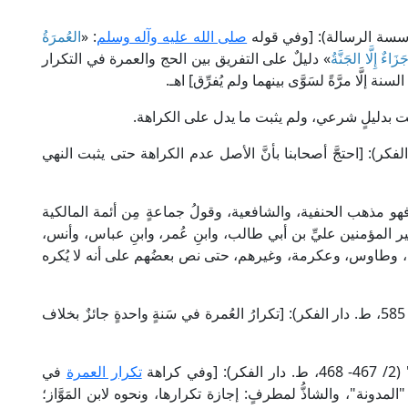
صلى الله عليه وآله وسلم
: «
العُمرَةُ
اءٌ إِلَّا الجَنَّةُ
» دليلٌ على التفريق بين الحج والعمرة في التكرار
 إلَّا مرَّةً لسَوَّى بينهما ولم يُفرِّق] اهـ.
ثبت بدليلٍ شرعي، ولم يثبت ما يدل على الكراهة.
وي في "المجموع" (7/ 148، ط. دار الفكر): [احتجَّ أصحابنا بأنَّ الأصل عدم الكراهة حتى يثبت النهي
 فهو مذهب الحنفية، والشافعية، وقولُ جماعةٍ مِن أئمة المالكية
 أمير المؤمنين عليِّ بن أبي طالب، وابنِ عُمر، وابنِ عباس، وأنس،
 وطاوس، وعكرمة، وغيرهم، حتى نص بعضُهم على أنه لا يُكره
قال العلامة ابن عابدين الحنفي في "رد المحتار" (2/ 585، ط. دار الفكر): [تكرارُ العُمرة في سَنةٍ واحدةٍ جائزٌ بخلاف
اهة
تكرار العمرة
في
دونة"، والشاذُّ لمطرفٍ: إجازة تكرارها، ونحوه لابن المَوَّاز؛