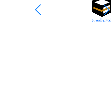
لحج والعمرة
رمضان