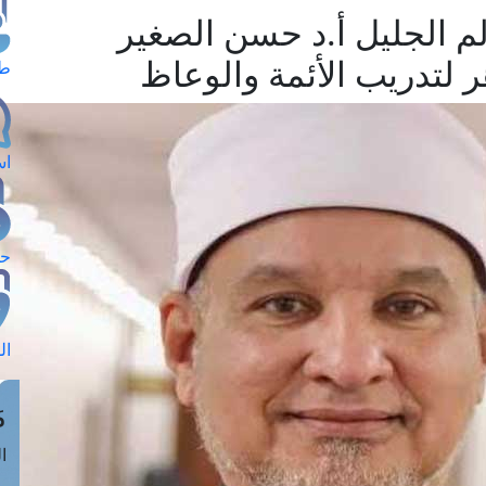
لم الجليل أ.د حسن الصغير
هر لتدريب الأئمة والوعاظ
طل
اس
حج
ال
م
الق