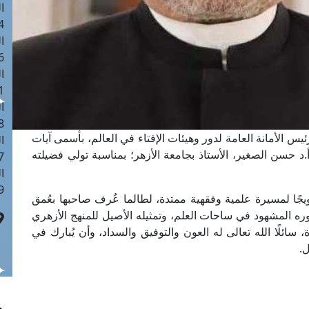
ا
 :40
ا
 :17
ا
 : 1
ا
8
يس الأمانة العامة لدور وهيئات الإفتاء في العالم، بأسمى آيات
ا
أ.د حسن الصغير، الأستاذ بجامعة الأزهر؛ بمناسبة تولي فضيلته
: 45
ا
 :10
يجًا لمسيرة علمية وفقهية ممتدة، لطالما عُرف صاحبها بعُمق
ره المشهود في ساحات العلم، وتمثيله الأصيل للمنهج الأزهري
سائلًا الله تعالى له العون والتوفيق والسداد، وأن يُبارك في
ل.