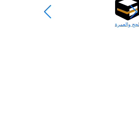
لحج والعمرة
رمضان