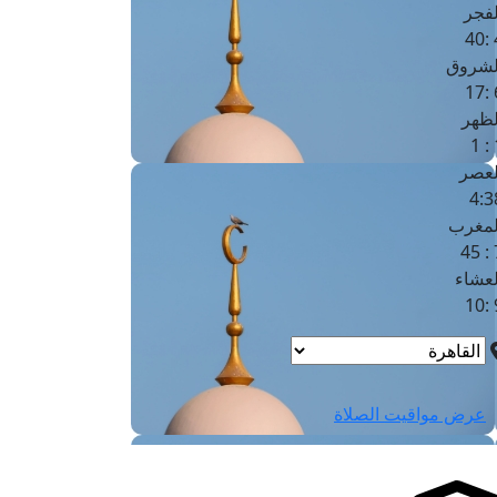
لفجر
4
لشروق
6
لظهر
1
لعصر
4:3
لمغرب
7 
لعشاء
9
عرض مواقيت الصلاة