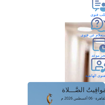
ب فتوى
تعلام عن فتوى
ز موعد
فتوى الهاتفية
َواقِيتُ الصَّـــلاة
اهرة · 06 أغسطس 2026 م