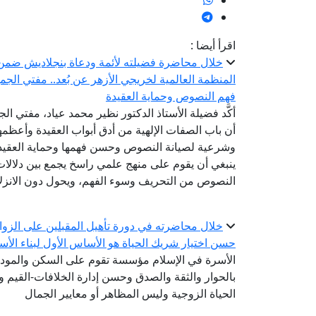
اقرأ أيضا :
خلال محاضرة فضيلته لأئمة ودعاة بنجلاديش ضمن الد
المنظمة العالمية لخريجي الأزهر عن بُعد.. مفتي الجم
فهم النصوص وحماية العقيدة
أكَّد فضيلة الأستاذ الدكتور نظير محمد عياد، مفتي الج
أن باب الصفات الإلهية من أدق أبواب العقيدة وأعظمها 
وشرعية لصيانة النصوص وحسن فهمها وحماية العقيدة
ينبغي أن يقوم على منهج علمي راسخ يجمع بين دلالات 
النصوص من التحريف وسوء الفهم، ويحول دون الانزلاق 
خلال محاضرته في دورة تأهيل المقبلين على الزواج.
حسن اختيار شريك الحياة هو الأساس الأول لبناء الأ
الأسرة في الإسلام مؤسسة تقوم على السكن والمودة 
بالحوار والثقة والصدق وحسن إدارة الخلافات-القيم
الحياة الزوجية وليس المظاهر أو معايير الجمال