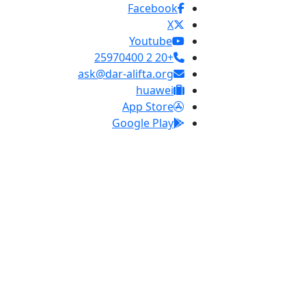
Facebook
X
Youtube
+20 2 25970400
ask@dar-alifta.org
huawei
App Store
Google Play