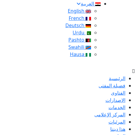
العربية
English
French
Deutsch
Urdu
Pashto
Swahili
Hausa
الرئيسية
فضيلة المفتى
الفتاوى
الإصدارات
الخدمات
المركز الإعلامى
المرئيات
هذا ديننا