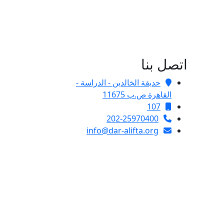
اتصل بنا
حديقة الخالدين - الدراسة -
القاهرة ص.ب 11675
107
202-25970400
info@dar-alifta.org