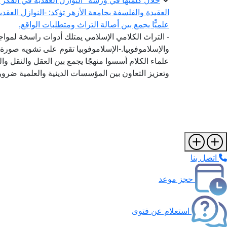
خلال كلمتها في ورشة "النوازل العقدية في الفكر ال
العقيدة والفلسفة بجامعة الأزهر تؤكد: -النوازل العقد
علميًّا يجمع بين أصالة التراث ومتطلبات الواقع.
- التراث الكلامي الإسلامي يمتلك أدوات راسخة لمواج
والإسلاموفوبيا.-الإسلاموفوبيا تقوم على تشويه صورة 
علماء الكلام أسسوا منهجًا يجمع بين العقل والنقل وال
وتعزيز التعاون بين المؤسسات الدينية والعلمية ضرورة
اتصل بنا
حجز موعد
استعلام عن فتوى