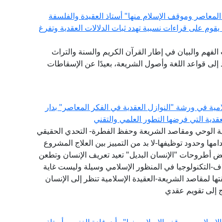
المعاصر وموقف الإسلام منها" أستاذ العقيدة والفلسفة
ة يقوم على قراءات نسبية تهدد ثبات الدلالات العقدية وتفرغ
ات الفهم والبيان في إطار القرآن الكريم والسنة والتراث
لى قواعد اللغة وأصول الشريعة، بعيدًا عن الإسقاطات
امية في ورشة "النوازل العقدية في الفكر المعاصر" بدار
لعقدية التي فرضها التطور العلمي والتقني
عية الوحي ومقاصد الشريعة وحفظ الفطرة- التحدي الحقيقي
ها وحدود توظيفها-لا بد من التمييز بين العلاج المشروع
عض أطروحات "الإنسان البديل" تعيد تعريف الإنسان وتطعن
اف-التكنولوجيا في المنظور الإسلامي وسيلة وليست غاية
ا لمقاصد الشريعة-العقيدة الإسلامية تنظر إلى الإنسان
ج إلى تقويم عقدي