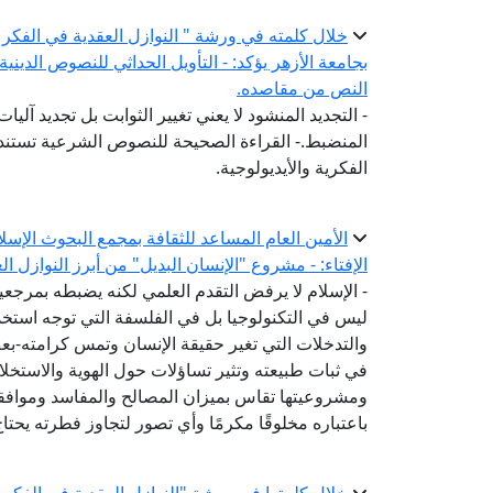
خلال كلمته في ورشة " النوازل العقدية في الفكر 
بجامعة الأزهر يؤكد: - التأويل الحداثي للنصوص الديني
النص من مقاصده.
- التجديد المنشود لا يعني تغيير الثوابت بل تجديد آلي
المنضبط.- القراءة الصحيحة للنصوص الشرعية تستند إ
الفكرية والأيديولوجية.
الأمين العام المساعد للثقافة بمجمع البحوث الإسل
الإفتاء: - مشروع "الإنسان البديل" من أبرز النوازل ا
- الإسلام لا يرفض التقدم العلمي لكنه يضبطه بمرج
ليس في التكنولوجيا بل في الفلسفة التي توجه استخدام
والتدخلات التي تغير حقيقة الإنسان وتمس كرامته-ب
في ثبات طبيعته وتثير تساؤلات حول الهوية والاستخل
ومشروعيتها تقاس بميزان المصالح والمفاسد وموافقته
باعتباره مخلوقًا مكرمًا وأي تصور لتجاوز فطرته يحتا