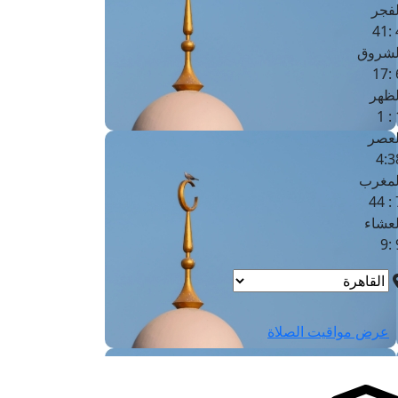
لفجر
4
لشروق
6
لظهر
1
لعصر
4:3
لمغرب
7 
لعشاء
9
عرض مواقيت الصلاة