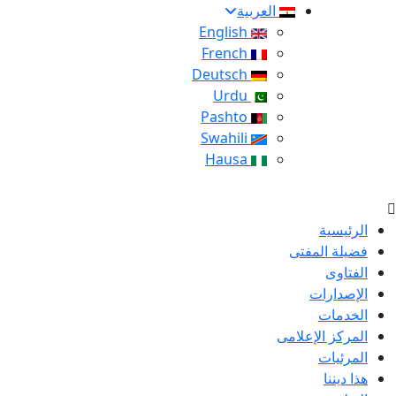
العربية
English
French
Deutsch
Urdu
Pashto
Swahili
Hausa
الرئيسية
فضيلة المفتى
الفتاوى
الإصدارات
الخدمات
المركز الإعلامى
المرئيات
هذا ديننا