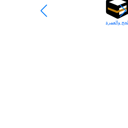
لحج والعمرة
رمضان