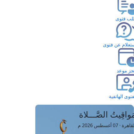
ب فتوى
تعلام عن فتوى
ز موعد
فتوى الهاتفية
َواقِيتُ الصَّـــلاة
اهرة · 07 أغسطس 2026 م