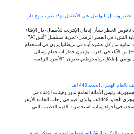
ية لحظر وسائل التواصل على الأطفال تؤكد صواب نهج دار
 ناقوس الخطر بشأن إدمان الإنترنت للأطفال- دار الإفتاء
سبقت إلى تبني نموذج "الفتوى الرقمية الوقائية" لحماية النشء في العصر الرقمي- تجربة مسلسل "أنس AI"
 ثمانية من كل عشرة آباء في بريطانيا يرون في استخدام
طفالهم لوسائل التواصل الاجتماعي تأثيرًا سلبيًّا- (79%) من الآباء في الغرب يؤيدون حظر استخدام وسائل
1 عامًا - مؤشر الفتوى يوصي بإطلاق برنامجوطني بعنوان: "الأسرة الرقمية
عام الهجري الجديد 1448هـ
مهورية، رئيس الأمانة العامة لدور وهيئات الإفتاء في
العالم، احتفال الجامع الأزهر الشريف، بحلول العام الهجري الجديد 1448هـ، والذي أُقيم في رحاب الجامع الأزهر
جد، في أجواء إيمانية استحضرت القيم العظيمة التي
مفتي الجمهورية يهنئ الرئيس السيسي والشعب المصري بالذكرى الـ74 لثورة يوليو المجيدة.. ويؤكد: ثورة