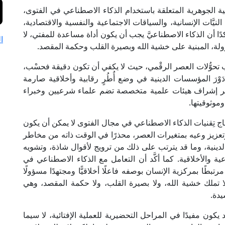
 الجوهرية المتعلقة باستخدام الذكاء الاصطناعي في الفتوى،
يَّات الإنسانية، والسياقات الاجتماعية والنفسية والاقتصادية،
دًا أن الذكاء الاصطناعيَّ يجب أن يكون أداة مساعدة للمفتي، لا
ا
ولة، المبنية على خشية الله وبصيرة القلب وحكمة المقصد.
 تحوُّلات العصر الرقْمي، حيث لا يكفي أن تكون دقيقة فحسْب،
ا دَوْرَ المؤسسات الدينية في وضع أُطُرٍ رقابية وأخلاقية صارمة
عبر إشراف هيئات علمية متخصصة تضم علماء شرعيين وخبراء
موثوقيتها.
ج تِقنيات الذكاء الاصطناعي في مجال الفتوى لا يمكن أن يكون
ه وتعزيز وعيه بمتغيرات العصر، محذرًا في الوقت ذاته من مخاطر
دينية، وما قد يترتب على ذلك من ترويج لأقوال شاذة، وتشويه
والأخلاقية. كما أكَّد أن التعامل مع الذكاء الاصطناعي في
بطًا بمركزية الإنسان بوصفه فاعلًا أخلاقيًّا ومجتهدًا مسؤولًا
ة لا تملك خشية الله، ولا بصيرة القلب، ولا حكمة المقصد، وهي
يدة.
يكون مفيدًا في المراحل التحضيرية للعملية الإفتائية، لا سيما