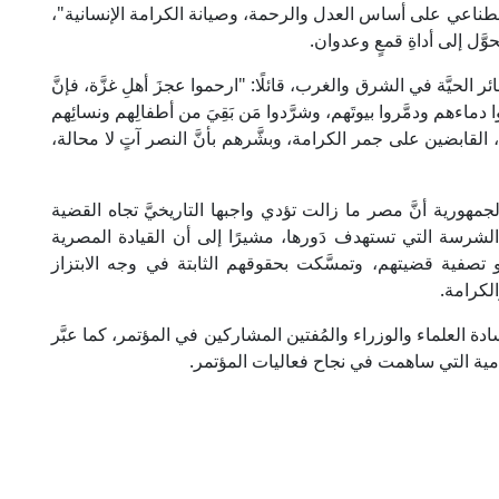
ناعي على أساس العدل والرحمة، وصيانة الكرامة الإنسانية"،
َّل إلى أداةِ قمعٍ وعدوان.
ر الحيَّة في الشرق والغرب، قائلًا: "ارحموا عجزَ أهلِ غزَّة، فإنَّ
ماءهم ودمَّروا بيوتَهم، وشرَّدوا مَن بَقِيَ من أطفالِهم ونسائِهم
 القابضين على جمر الكرامة، وبشَّرهم بأنَّ النصر آتٍ لا محالة،
هورية أنَّ مصر ما زالت تؤدي واجبها التاريخيَّ تجاه القضية
لشرسة التي تستهدف دَورها، مشيرًا إلى أن القيادة المصرية
تصفية قضيتهم، وتمسَّكت بحقوقهم الثابتة في وجه الابتزاز
لكرامة.
دة العلماء والوزراء والمُفتين المشاركين في المؤتمر، كما عبَّر
امية التي ساهمت في نجاح فعاليات المؤتمر.