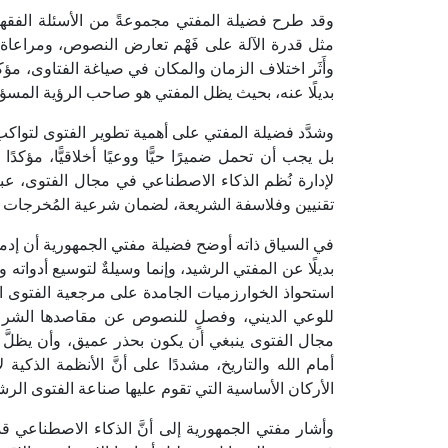
وقد طرح فضيلة المفتي مجموعةً من الأسئلة الفقهية
مثل قدرة الآلة على فَهْم تعارض النصوص، ومراعاة الن
وأَثَر اختلاف الزمان والمكان في صياغة الفتاوى، مؤك
بديلًا عنه، بحيث يظل المفتي هو صاحب الرؤية المسؤ
وشدَّد فضيلة المفتي على أهمية تطوير الفتوى لتواكب
بل يجب أن تحمل ضميرًا حيًّا ووعيًا أخلاقيًّا، مؤكدً
لإدارة نُظم الذكاء الاصطناعي في مجال الفتوى، 
تقنيين وفلاسفة الشريعة، لضمان شرعية المُخرجات و
في السياق ذاته أوضح فضيلة مفتي الجمهورية أن إدما
بديلًا عن المفتي الرشيد، وإنما وسيلةٌ لتوسيع أدوات
استحواذ الخوارزميات الجامدة على مرجعية الفتوى ال
للوعي الديني، وفصلٍ للنصوص عن مقاصدها الشرعية 
مجال الفتوى ينبغي أن يكون بحذر عميق، وأن يظلَّ مرت
أمام الله والتاريخ، مشددًا على أنَّ الأنظمة الذكي
الأركان الأساسية التي تقوم عليها صناعة الفتوى الرش
وأشار مفتي الجمهورية إلى أنَّ الذكاء الاصطناعي قد 