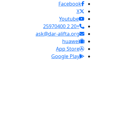
Facebook
X
Youtube
+20 2 25970400
ask@dar-alifta.org
huawei
App Store
Google Play