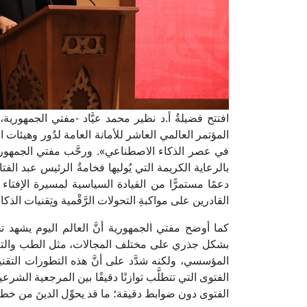
افتتح فضيلةُ أ.د نظير محمد عيَّاد -مفتي الجمهورية،
المؤتمر العالمي العاشر للأمانة العامة لدُور وهيئات 
في عصر الذكاء الاصطناعي». ورحَّب مفتي الجمهورية 
بالرعاية الكريمة التي يُوليها فخامةُ الرئيس عبد الفت
دعمًا مستمرًّا من القيادة السياسية لمسيرة الإفتاء الرش
القادرين على مواكبةِ التحولات الرَّقْمية وتِقنيات الذك
كما أوضح مفتي الجمهورية أنَّ العالم اليوم يشهد تح
بشكل جذري على مختلف المجالات، مثل الطب والتعليم
المؤسسي، ولكنه شدَّد على أنَّ هذه التطورات التقن
الفتوى التي تتطلَّب توازنًا دقيقًا بين المرجعية ال
الفتوى دون ضوابط دقيقة؛ ما قد يحوِّل الدينَ من خطا