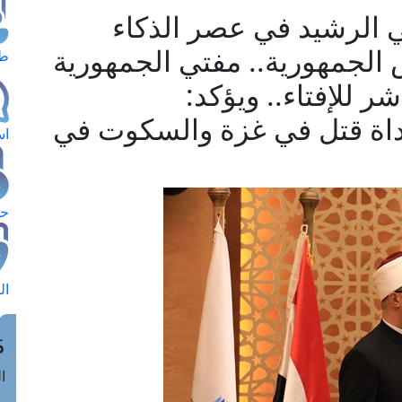
 الرشيد في عصر الذكاء
الجمهورية.. مفتي الجمهورية
طل
ر للإفتاء.. ويؤكد:
أداة قتل في غزة والسكوت في
اس
حج
ال
م
الق