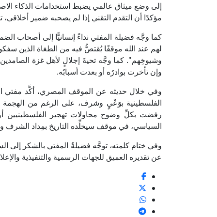
إلى وضع ميثاق عالمي يضبط استخدامات الذكاء الاصط
مؤكدًا أن التقدم التقني إذا لم يصحبه ضمير أخلاقي، تحو
كما وجَّه فضيلة المفتي نداءً إنسانيًّا إلى أصحاب الضمائ
لهم عند الله موقفًا يُقتصُّ فيه من الطغاة الذين سفكوا د
وشيوخِهم". كما وجَّه تحيةَ إجلالٍ لأهل غزة الصامدين،
وإن تأخرت بوادرُه أو بعدت أسبابُه.
وفي خلال حديثه عن الموقف المصري، أكَّد مفتي الجم
الفلسطينية بوَعْيٍ وشرف، على الرغم من الهجمة ا
رفضت بكلِّ وضوح محاولات تهجير الفلسطينيين أو 
السياسي، في موقف سيخلِّده التاريخ بمِداد الشرف وا
وفي ختام كلمته، توجَّه فضيلةُ المفتي بالشكر إلى السا
عن تقديره العميق للجهات الرسمية والتنفيذية والإعل