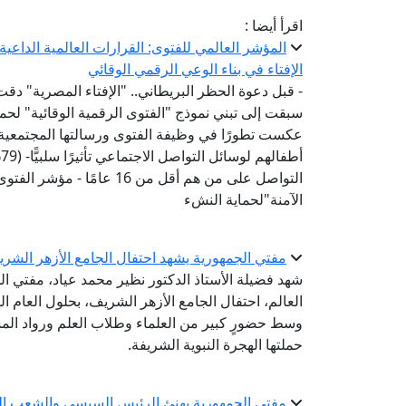
اقرأ أيضا :
المؤشر العالمي للفتوى: القرارات العالمية الداع
الإفتاء في بناء الوعي الرقمي الوقائي
- قبل دعوة الحظر البريطاني.. "الإفتاء المصرية" دقت
عكست تطورًا في وظيفة الفتوى ورسالتها المجتمعية-
أ
التواصل على من هم أقل من 6
الآمنة"لحماية النشء
مفتي الجمهورية يشهد احتفال الجامع الأزهر الشريف بال
شهد فضيلة الأستاذ الدكتور نظير محمد عياد، مفتي الج
وسط حضورٍ كبير من العلماء وطلاب العلم ورواد المس
حملتها الهجرة النبوية الشريفة.