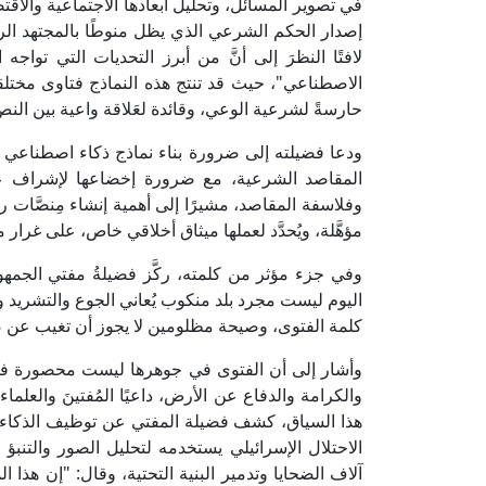
في تصوير المسائل، وتحليل أبعادها الاجتماعية والاقت
إصدار الحكم الشرعي الذي يظل منوطًا بالمجتهد الرشي
لافتًا النظرَ إلى أنَّ من أبرز التحديات التي توا
الاصطناعي"، حيث قد تنتج هذه النماذج فتاوى مختل
حارسةً لشرعية الوعي، وقائدة لعَلاقة واعية بين النص 
ودعا فضيلته إلى ضرورة بناء نماذج ذكاء اصطناعي شرع
المقاصد الشرعية، مع ضرورة إخضاعها لإشراف عل
وفلاسفة المقاصد، مشيرًا إلى أهمية إنشاء مِنصَّا
مؤهَّلة، ويُحدَّد لعملها ميثاق أخلاقي خاص، على غرار
وفي جزء مؤثر من كلمته، ركَّز فضيلةُ مفتي الجمهوري
اليوم ليست مجرد بلد منكوب يُعاني الجوع والتشريد 
كلمة الفتوى، وصيحة مظلومين لا يجوز أن تغيب عن ض
وأشار إلى أن الفتوى في جوهرها ليست محصورة في 
والكرامة والدفاع عن الأرض، داعيًا المُفتينَ والعلم
هذا السياق، كشف فضيلة المفتي عن توظيف الذكاء 
الاحتلال الإسرائيلي يستخدمه لتحليل الصور والتنبؤ
آلاف الضحايا وتدمير البنية التحتية، وقال: "إن هذا ا