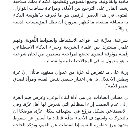
صادية والقانونية، وجمع النصوص وتنظيمها، لكنه لا يملك صلاحية
د، القادر على الترجيح بين الأدلة، ومراعاة سياقات النوازل،
جه الفتوى في هذا العصر الرقمي هو ما يُعرف بـ"هلوسة الذكاء
قة بصياغة مقنعة، ما يُظهر ضرورة أن تظل المؤسسات الدينية
والآلة.
ية، مدرَّبة على قواعد الاستنباط، والضوابط اللُّغوية، وفهم
مي مشترك بين علماء الشريعة وخبراء الذكاء الاصطناعي
ت رقْمية موثوقة للفتوى تخضع لمراجعة مستمرة من لجان شرعية
 ما هو معمول به في المجالات الطبية والقضائية.
ة على ما تتعرض له غزَّة من عدوان ممنهج، قائلًا: "إنَّ غزة
وبطش الاحتلال، بل هي اختبار حقيقي لنبض الفقه، ومرآة لصدق
مير الأمة".
مسائل العبادات، بل هي أداة لبناء الوعي، وغرس قيم العزة
اء إلى عدم الصمت إزاء المظالم التي يتعرض لها أهل غزَّة. وفي
الاصطناعي بشكل مروِّع في استهداف سكان غزَّة، موضحًا أن
 بالتحركات واستهداف الأحياء بدقَّة قاتلة؛ ما أسفر عن سقوط
لمشهد يبرز خطورة التقنية إذا انفصلت عن القِيَم، ويؤكد الحاجة