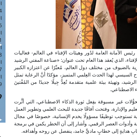
ا
 :41
ا
 :17
ا
 : 1
ا
 رئيس الأمانة العامة لدُور وهيئات الإفتاء في العالم- فعاليات
8
الإفتاء، الذي يُعقد هذا العام تحت عنوان: «صناعة المفتي الرشيد
ا
بالضيوف من مختلف دول العالم، مُعبِّرًا عن اعتزازه الكبير
: 44
اح السيسي لهذا الحدث العِلمي المتميز، مؤكدًا أنَّ الرعاية تمثل
ا
يد، وتهيئة بيئة علمية متقدمة تُعِدُّ جِيلًا جديدًا من المُفْتينَ
 :9
اء الاصطناعي.
وُّلات غير مسبوقة بفِعل ثورة الذكاء الاصطناعي، التي أثَّرت
 والإدارة، وفتحت آفاقًا جديدة للبحث العلمي وتطوير العمل
ية تستوجب توظيفًا مسؤولًا يخدم الإنسانية، خصوصًا في مجال
شرعية وأدوات العصر الرقمي. وأشار إلى أن الخطر يكمن في برمجة
بِ هدايةٍ إلى خطابٍ ماديٍّ جامد، ينفصل عن روحه وأهدافه.