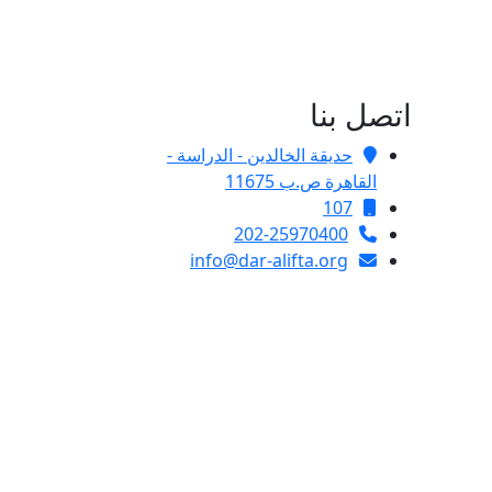
اتصل بنا
حديقة الخالدين - الدراسة -
القاهرة ص.ب 11675
107
202-25970400
info@dar-alifta.org