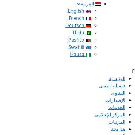
العربية
English
French
Deutsch
Urdu
Pashto
Swahili
Hausa
الرئيسية
فضيلة المفتى
الفتاوى
الإصدارات
الخدمات
المركز الإعلامى
المرئيات
هذا ديننا