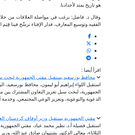
هو تاريخ يمتد لأجدادنا.
وقال د. فاضل: نرغب في مواصلة العلاقات من خلال ا
الفقيه وتوسيع المعارف، فدار الإفتاء ترسِّخ فينا قِيَم
اقرأ أيضا :
محافظ بورسعيد يستقبل مفتي الجمهورية لبحث سب
استقبل اللواء إبراهيم أبو ليمون، محافظ بورسعيد، الي
الجمهورية، لبحث سبل تعزيز التعاون المشترك بين مح
الدعوية والتوعوية، وتعزيز الوعي المجتمعي، وخدمة أب
مفتي الجمهورية يستقبل وزير أوقاف كردستان الع
استقبل فضيلة أ.د. نظير محمد عياد، مفتي الجمهورية، ر
الثلاثاء، معالي الدكتور بشتيوان صادق عبد الله، وزير