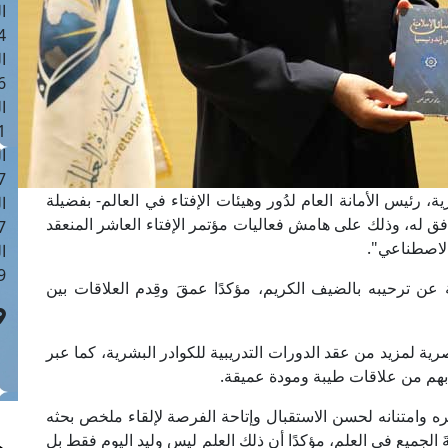
ا
 :42
ا
 :18
ا
 : 1
ا
7
ة، رئيس الأمانة العام لدُور وهيئات الإفتاء في العالم- بفضيلة
ا
افق له، وذلك على هامش فعاليات مؤتمر الإفتاء العاشر المنعقد
: 43
لاصطناعي".
ا
 :8
 عن ترحيبه بالضيف الكريم، مؤكدًا عمقَ وقِدم العلاقات بين
ية لمزيد من عقد الدورات التدريبية للكوادر البشرية، كما عبر
 بهم من علاقات طيبة ومودة عميقة.
 وامتنانه لحسن الاستقبال وإتاحة الفرصة لإلقاء ملخص بحثه
ةَ الجميع في العلم، مؤكدًا أن ذلك العلم ليس وليد اليوم فقط بل