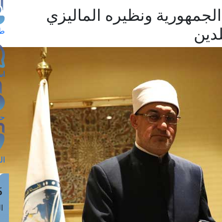
الجمهورية ونظيره الماليزي
لدين
طل
اس
حج
ال
م
الق