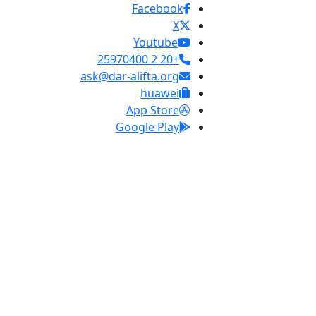
Facebook
X
Youtube
+20 2 25970400
ask@dar-alifta.org
huawei
App Store
Google Play