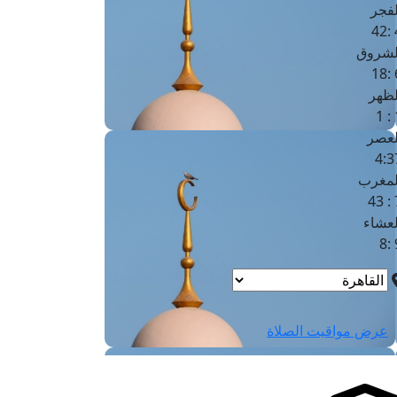
لفجر
4
لشروق
6
لظهر
1
لعصر
4:3
لمغرب
7 
لعشاء
9
عرض مواقيت الصلاة