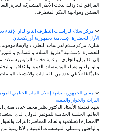
المرافق له؛ وذلك لبحث الأُطر المشتركة لتعزيز التعا
المفتين ومواجهة الفكر المتطرف.
مركز سلام لدراسات التطرف التابع لدار الإفتاء 
الأول للحضارة الإسلامية بجمهورية أوزبكستان
شارك مركز سلام لدراسات التطرف والإسلاموفوبيا، الت
إلى 10 يوليو الجاري، برعاية فخامة الرئيس شوك
والوزراء ورؤساء المؤسسات الدينية والثقافية والبح
علميًّا فاعلًا في عدد من الفعاليات والأنشطة المصاحب
مفتي الجمهورية يشهد إعلان البيان الختامي للمؤتم
التراث والحوار والتنمية"
شهد فضيلة الأستاذ الدكتور نظير محمد عياد، مفتي الج
العالم، الجلسة الختامية للمؤتمر الدولي الذي استض
"الحضارة الإسلامية والعالم المعاصر: التراث والحوار 
والباحثين وممثلي المؤسسات الدينية والأكاديمية من 