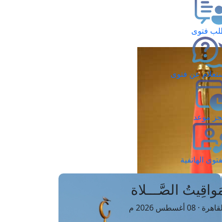
ب فتوى
تعلام عن فتوى
ز موعد
فتوى الهاتفية
َواقِيتُ الصَّـــلاة
اهرة · 08 أغسطس 2026 م