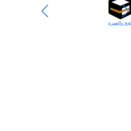
لحج والعمرة
رمضان