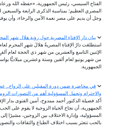
الفتاح السيسي، رئيس الجمهورية، «حفظه الله ورعاه»
المصري العظيم؛ بمناسبة الذكرى الرابعة والسبعين لثو
وجل أن يديم على مصر نعمة الأمن والرخاء، وأن يوفق 
بيان دار الإفتاء المصرية حول رؤية هلال شهر المحرم لع
استطلعَت دارُ الإفتاءِ المصريةُ هلالَ شهرِ المحرم لعا
الإثنين التاسع والعشرين من شهر ذي الحجة لعام ألفٍ 
من شهر يونيو لعام ألفين وستة وعشرين ميلاديًّا بواسطة
الجمهورية.
في محاضرة ضمن دورة المقبلين على الزواج.. عضو ال
والاحترام وتحمل المسؤولية أهم من التصورات الروما
أكد فضيلة الدكتور أحمد ممدوح، أمين الفتوى بدار الإ
الجمهورية، أن نجاح الحياة الزوجية لا يقوم على الحب 
المسؤولية، وإدارة الاختلاف بين الزوجين، مشيرًا إلى أ
بالحب تتعثر بسبب اختلاف الطباع والثقافات والتصور