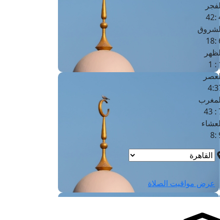
لفجر
4
لشروق
6
لظهر
1
لعصر
4:3
لمغرب
7 
لعشاء
9
عرض مواقيت الصلاة