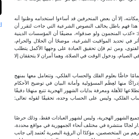
مكانته، إلا أن بعض المنحرفين قد أساءوا استخدامه وظنوا أنه
ا
أن هذا فهم باطل يخالف النصوص الشرعية التي جاءت لتقرر أن
ي ﷺ: «كذب المنجمون ولو صدقوا»، مضيفًا أن المؤسسات الدينية
 أثر في تحديد المواقيت الشرعية، موضحًا أن الحلال والحرام،
 الفتوى، ومن ثم فإن تحقيق العبادة على وجهها الأكمل يتطلب
الصيام، ودخول الوقت في الصلاة، وهما أمران لا يتحققان إلا
تمامًا خاصًّا بعلوم الفلك والحساب الفلكي، وتتعامل معها بمنهج
ًا منها لعِظَم المسؤولية وأمانة البيان في توضيح الأحكام
لاعها للأهلة ومعرفة بدايات الشهور الهجرية تتبع منهجًا دقيقًا
ساب الفلكي، وليس على الحساب وحده، تحقيقًا لقوله تعالى:
لجميع الشهور الهجرية، وليس لشهور العبادات فقط، وذلك حرصًا
دار لجانًا منتشرة في مختلف أنحاء الجمهورية في مواقع محددة،
م من المتخصصين، مؤكدًا أن الرؤية البصرية تُعتمد إلى جانب