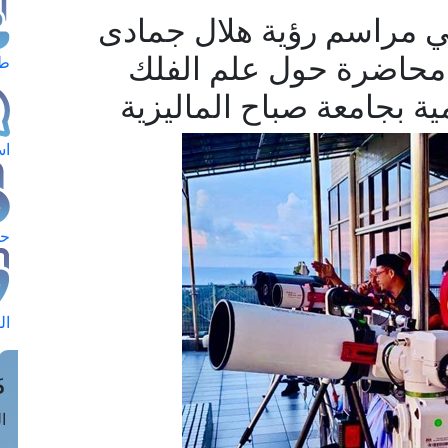
ي مراسم رؤية هلال جمادى
ي محاضرة حول علم الفلك
طل
ة بجامعة صباح الماليزية
اس
حج
ال
م
الق