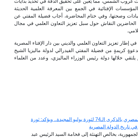
ت غروب الشمس، مما يُعين على تحقيق الدقة في تحديد بدايات
لمؤسسات الإفتائية في الجمع بين المعرفة العلمية الحديثة
بادات وصحتها، وفي ختام المحاضرة، أجاب فضيلة المفتي عن
مع الحاضرين النقاش حول سبل تعزيز التعاون العلمي في مجال
لامي.
في إطار تعزيز التعاون العلمي والديني بين دار الإفتاء المصرية
لدعوةٍ كريمةٍ من فضيلة المفتي الفيدرالي لدولة ماليزيا الشيخ
لتقي خلالها دولة رئيس الوزراء الماليزي، وعدد من العلماء
مفتي الجمهورية يهنئ الرئيس السيسي والشعب المصري بالذكرى الـ74 لثورة يوليو المجيدة.. ويؤكد: ثورة
في تاريخ الدولة المصرية
الجمهورية، بخالص التهنئة إلى فخامة السيد الرئيس عبد