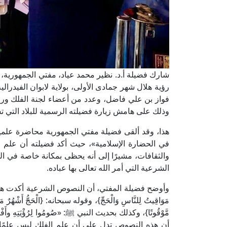
شارك فضيلة أ.د. نظير محمد عياد، مفتي الجمهورية، رئ
رؤية هلال شهر جمادى الأولى، بولاية لابوان الفيدرالي
فواز بن علي فاضل، وعدد من أعضاء لجنة الفلك ورؤية 
وذلك على هامش زيارة فضيلته الرسمية للبلاد التي ت
هذا، وقد ألقى فضيلة مفتي الجمهورية محاضرة علمية
في الحضارة الإسلامية»، حيث أكد فضيلته أن علم الف
والثقافات، مشيرًا إلى أنه يحظى بمكانة خاصة في الح
الشرعية التي أمر الله تعالى بها عباده.
وأوضح فضيلة المفتي، أن النصوص الشرعية أكدت هذا الارتباط،
مَوَاقِيتُ لِلنَّاسِ وَالْحَجِّ}، وقوله سبحانه: {الْحَجُّ أَشْهُرٌ مَ
مَّوْقُوتًا}، وكذلك بحديث النبي ﷺ: «صُومُوا لِرُؤْيَتِهِ وأَفْطِرُوا ل
أن هذه النصوص تدل على أن علم الفلك ليس علمًا ثا