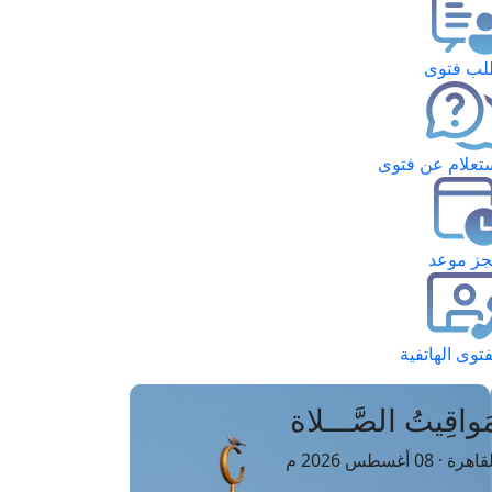
ب فتوى
تعلام عن فتوى
ز موعد
فتوى الهاتفية
َواقِيتُ الصَّـــلاة
اهرة · 08 أغسطس 2026 م