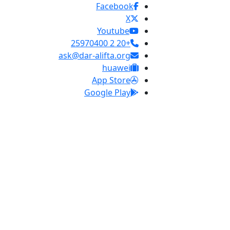
Facebook
X
Youtube
+20 2 25970400
ask@dar-alifta.org
huawei
App Store
Google Play