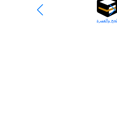
لحج والعمرة
رمضان