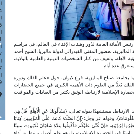
ا
 :42
ا
 :18
ا
 : 1
يس الأمانة العامة لدُور وهيئات الإفتاء في العالم، في مراسم
ا
ة الماليزية، بحضور المفتي الفيدرالي لدولة ماليزيا، الشيخ أحمد
7
الأهلة، ولفيف من كبار الشخصيات الدينية والعلمية بالولاية،
ا
ستغرق عدة أيام.
: 43
ا
 بجامعة صباح الماليزية، فرع لابوان، حول «علم الفلك ودوره
 :8
لك يُعَدُّ من العلوم ذات الأهمية الكبرى في جميع الحضارات
ضارة الإسلامية لارتباطه الوثيق بكثير من العبادات والمواقيت
 مستشهدًا بقوله تعالى، {يَسْأَلُونَكَ عَنِ الْأَهِلَّةِ ۖ قُلْ هِيَ
عْلُومَاتٌ}، وقوله عز وجل: {إِنَّ الصَّلَاةَ كَانَتْ عَلَى الْمُؤْمِنِينَ كِتَابًا
ِرُؤْيَتِهِ، فإنْ غُبِّيَ علَيْكُم فأكْمِلُوا عِدَّةَ شَعْبَانَ ثَلَاثِينَ»، مبينًا
نويًا في الحضارة الإسلامية، بل هو علم أصيل يرتبط به أداء