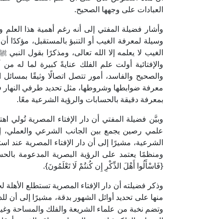
العبادات على وجهها الصحيح.
وأشار فضيلة المفتي إلى أنه رغم أهمية هذا العلم و
وسيلة لمعرفة الغيب أو التنبؤ بالمستقبل، مؤكدًا 
الغيب لا يعلمه إلا الله تعالى، ومذكرًا بقول النب
والإفتائية أولت علم الفلك عنايةً كبيرة لما له من
والصحيح والفاسد، أمور تتصل اتصالًا وثيقًا بمسائل
معرفة ضوابطها وشروطها، مثل تحديد طرفي النهار في 
بمعرفة دقيقة بالحسابات والرؤية الشرعية معًا.
وبيَّن فضيلة المفتي أن دار الإفتاء المصرية تُولي اه
علمي رصين يجمع بين الجانب الشرعي والعملي، إدراك
الشرعية، مشيرًا إلى أن دار الإفتاء المصرية عند استط
ومنظمًا يعتمد على الرؤية البصرية المدعومة بالح
{فَاسْأَلُوا أَهْلَ الذِّكْرِ إِن كُنتُمْ لَا تَعْلَمُونَ}.
وذكر فضيلته أن دار الإفتاء المصرية تستطلع الأهلة 
منها على تحديد أوائل الشهور بدقة، مشيرًا إلى أن لل
وتضم نخبة من علماء الشريعة والفلك والمساحة وغيره