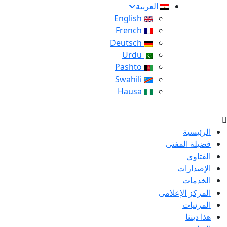
العربية
English
French
Deutsch
Urdu
Pashto
Swahili
Hausa
الرئيسية
فضيلة المفتى
الفتاوى
الإصدارات
الخدمات
المركز الإعلامى
المرئيات
هذا ديننا