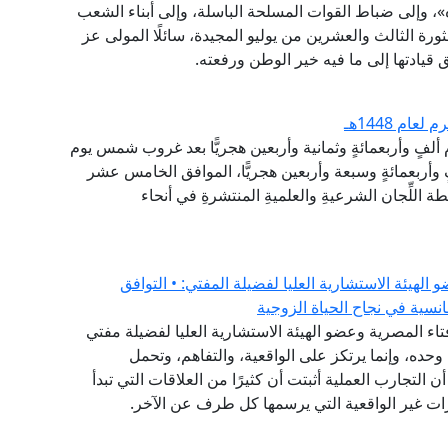
، وإلى ضباط القوات المسلحة الباسلة، وإلى أبناء الشعب
رة الثالث والعشرين من يوليو المجيدة، سائلًا المولى عز
قيادتها إلى ما فيه خير الوطن ورفعته.
ام 1448هـ
م ألفٍ وأربعمائةٍ وثمانية وأربعين هجريًّا بعد غروب شمس يوم
وأربعمائةٍ وسبعة وأربعين هجريًّا، الموافق الخامس عشر
 اللِّجان الشرعيةِ والعلميةِ المنتشرةِ في أنحاء
هيئة الاستشارية العليا لفضيلة المفتي: • التوافق
نسية في نجاح الحياة الزوجية
فتاء المصرية وعضو الهيئة الاستشارية العليا لفضيلة مفتي
وحده، وإنما يرتكز على الواقعية، والتفاهم، وتحمل
ن التجارب العملية أثبتت أن كثيرًا من العلاقات التي تبدأ
ات غير الواقعية التي يرسمها كل طرف عن الآخر.