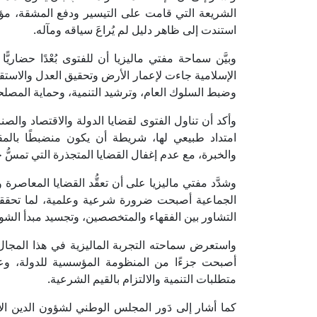
الشريعة التي قامت على التيسير ودفع المشقة، مؤكد
استندت إلى ظاهر دليل لم يُراعَ سياقه ومآله.
وبيَّن سماحة مفتي ماليزيا أن للفتوى بُعْدًا حضاريًّا 
الإسلامية جاءت لإعمار الأرض وتحقيق العدل والاست
وضبط السلوك العام، وترشيد التنمية، وحماية المصلحة 
وأكد أن تناول الفتوى لقضايا الدولة والاقتصاد والصنا
امتداد طبيعي لها، شريطة أن يكون منضبطًا بالمق
والخبرة، مع عدم إغفال القضايا المتجذرة التي تمسُّ ح
وشدَّد مفتي ماليزيا على أن تعقُّد القضايا المعاصرة
الجماعية أصبحت ضرورة شرعية وعلمية، لما تحققه
التشاور بين الفقهاء والمتخصصين، وتجسيد مبدأ الشور
واستعرض سماحته التجربة الماليزية في هذا المجال، مو
أصبحت جزءًا من المنظومة المؤسسية للدولة، وعنص
متطلبات التنمية والالتزام بالقيم الشرعية.