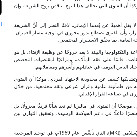
ًا أن الفتوى التي تخالف هذا النهج تناقض روح الشريعة وإن
ا
لا يقل أهميةً عن بُعدها الإيماني، لافتًا النظر إلى أنَّ الشريعة
قرار، وأن الفتوى تضطلع بدور محوري في توجيه مسار العمران،
العامة، بما يحقِّق الاستقرار المجتمعي.
عة والتكنولوجيا والبيئة لا يعد خروجًا عن وظيفة الإفتاء، بل هو
اصد، قائمًا على فقه المآلات، ومراعيًا لمقتضيات التخصص
ياة الناس اليومية في عباداتهم وأُسَرهم ومعاملاتهم.
 وتشابكها كشف عن محدودية الاجتهاد الفردي، مؤكدًا أن الفتوى
 من طمأنينة علمية واتزان شرعي وثقة مجتمعية، من خلال
ى في صناعة القرار الإفتائي.
ضحًا أن الفتوى في ماليزيا لم تعد شأنًا فرديًّا معزولًا، بل
رًا فاعلًا في دعم الحوكمة الرشيدة، وتحقيق التوازن بين
كما أشار إلى دَور المجلس الوطني لشؤون الدين الإسلامي (MKI)، الذي تأسَّس عام 1969م، في توحيد المرجعية