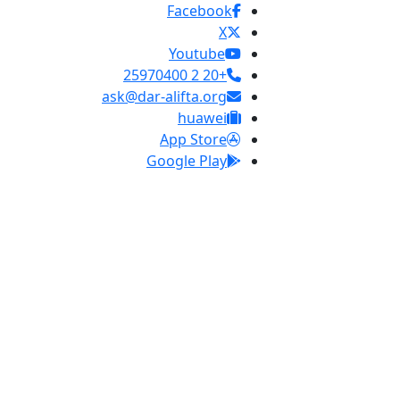
Facebook
X
Youtube
+20 2 25970400
ask@dar-alifta.org
huawei
App Store
Google Play