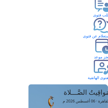
ب فتوى
تعلام عن فتوى
ز موعد
فتوى الهاتفية
َواقِيتُ الصَّـــلاة
اهرة · 06 أغسطس 2026 م