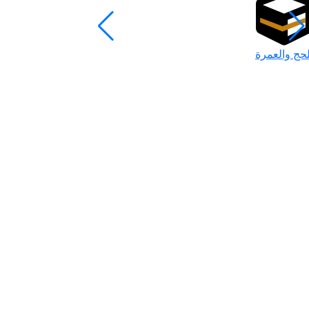
لحج والعمرة
رمضان