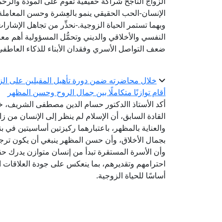
الزواج الناجح شراكة حقيقية تقوم على المودة والرح
الإنسان-الحب الحقيقي ينمو بالعِشرة وحسن المعاملة
وبهما تستمر الحياة الزوجية.-نحذِّر من تجاهل الإشارات
النفسي والأخلاقي والديني وتحمُّل المسؤولية أهم معا
ضعف التواصل الأسري وفقدان الأبناء للذكاء العاطفي
خلال محاضرته ضمن دورة تأهيل المقبلين على الزوا
أقام توازنًا متكاملًا بين جمال الروح وحسن المظهر
أكد الأستاذ االدكتور حسام الدين مصطفى الشريف، خب
القادة السابق، أن الإسلام لم ينظر إلى الإنسان من زاو
والعناية بالمظهر، باعتبارهما ركيزتين أساسيتين في بن
بجمال الأخلاق، وأن حسن المظهر ينبغي أن يكون ترج
وأن الأسرة المستقرة تبدأ من إنسان متوازن يدرك ح
احترامهم وتقديرهم، بما ينعكس على جودة العلاقات الإ
أساسًا للحياة الزوجية.