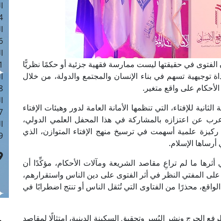
ا
 :40
ا
 :17
ا
 الفتوى في حقيقتها ليست ممارسة فقهية جزئية أو حكمًا نظريًّا
 : 1
وأداة توجيهية تسهم في بناء الإنسان والمجتمع والدولة، من خلال
ا
لأحكام على واقع متغير.
8
ا
ثانية للإفتاء، التي تنظمها الأمانة العامة لدور وهيئات الإفتاء
: 45
عرب عن اعتزازه بالمشاركة في هذا المحفل العلمي الدولي،
ا
فها ركيزة علمية أسهمت في ترسيخ منهج الإفتاء المتوازن، الذي
 :10
أرساها الإسلام.
رها ما لم تراعِ مقاصد الشريعة ومآلات الأحكام، مؤكِّدًا أن
 على المفتي النظر في أثر الفتوى على دين الناس واستقرارهم،
واقع، محذرًا من الفتاوى التي تُثقل الناس أو تنتج اضطرابًا في
لرفع الحرج ونشر اليُسر وتحقيق السكينة الدينية، امتثالًا لمقاصد