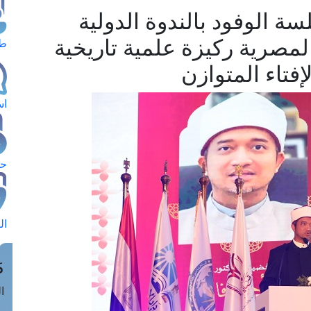
سة الوفود بالندوة الدولية
اء المصرية ركيزة علمية تاريخية
طل
تاء المتوازن
اس
حج
ال
م
الق