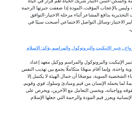
مة والسكن-حسن اختيار شريك الحياة أهم قرار في حياة
 وليس بالإعجاب المؤقت.-المودة إذا ضعفت جبرتها الرحمة
 التحذيرية بدافع المشاعر أثناء مرحلة الاختيار-التوافق
يير الاختيار-وسائل التواصل الاجتماعي أصبحت سببًا في
.
ج.. خبير الإتيكيت والبروتوكول والمراسم يؤكد: الإسلام
ير الإتيكيت والبروتوكول والمراسم ووكيل معهد إعداد
ية واحدة، وإنما أقام منهجًا متكاملًا يجمع بين تهذيب النفس
اء الشخصية السوية، موضحًا أن جمال الهيئة لا يكتمل إلا
مةً لما يحمله الإنسان من قيم ومبادئ وسلوك قوي وقويم.
قوقه وواجباته، ويحسن التعامل مع الآخرين، ويحرص على
نسانية ويعزز قيم المودة والرحمة التي جعلها الإسلام