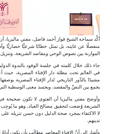
أكَّد سماحة الشيخ فواز أحمد فاضل، مفتي ماليزيا، أن
منفصلًا عن غايته، بل تمثل خطابًا شرعيًّا حضاريًّا 
الموازنة بين نصوص الوحي ومقاصد الشريعة، وتنزيل ا
جاء ذلك خلال كلمته في جلسة الوفود بالندوة الدولية ال
في العالم تحت مظلة دار الإفتاء المصرية، حيث أ
مشيدًا بالدَّور التاريخي لدار الإفتاء المصرية بوص
يجمع بين النصِّ والمقصد، ويجسد معنى الوسطية التي 
وأوضح مفتي ماليزيا أن الفتوى لا تكون صحيحة في أث
الشريعة وُضعت لتحقيق مصالح العباد، وهو ما يُوجِب
لا الاكتفاء بمجرد صحة الدليل دون حسن تنزيله على ال
تدينهم.
وأشار إلى أنَّ الإفتاء المعاصر مطالَب بأن يكون أداةً 