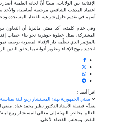
اعتماد المذهب الشافعي مرجعية أساسية، والأخذ بغ
أسهم في تقديم حلول شرعية للقضايا المستجدة ودعم 
وفي ختام كلمته، أكد مفتي ماليزيا أن التعاون بين
المشتركة، يمثل خطوة جوهرية نحو بناء خطاب إفتا
بالمؤتمر الذي تنظِّمه دار الإفتاء المصرية بوصفه نموذجً
لتجديد منهج الإفتاء وتطوير أدواته بما يحقق التدين ال
اقرأ أيضا :
مفتي الجمهورية يهنئ المستشار ربيع لبنة بمناسب
يتقدَّم فضيلة الأستاذ الدكتور نظير محمد عياد، مفتي ا
العالم، بخالص التهنئة إلى معالي المستشار ربيع لبن
النقض ومجلس القضاء الأعلى.