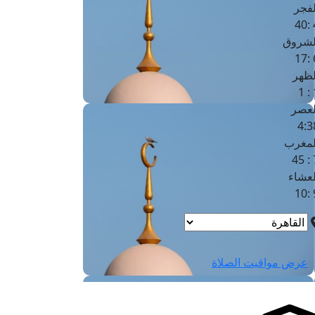
لفجر
4
لشروق
6
لظهر
1
لعصر
4:3
لمغرب
7 
لعشاء
9
عرض مواقيت الصلاة