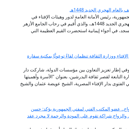
عام الهجري الجديد 1448هـ
مهورية، رئيس الأمانة العامة لدور وهيئات الإفتاء في
العالم، احتفال الجامع الأزهر الشريف، بحلول العام الهجري الجديد 1448هـ، والذي أُقيم في رحاب الجامع الأزهر
جد، في أجواء إيمانية استحضرت القيم العظيمة التي
فتاء ووزارة الثقافة تنظمان لقاءً توعويًّا بمكتبة سقارة
 وفي إطار تعزيز التعاون بين مؤسسات الدولة، شاركت دار
 التابعة لقصر ثقافة البدرشين، بعنوان "الأسرة وأهميتها
ي الفتوى بدار الإفتاء المصرية، الشيخ عويضة عثمان والشيخ
اج.. عضو المكتب الفني لمفتي الجمهورية يؤكد: حسن
.. والزواج شراكة تقوم على المودة والرحمة لا مجرد عقد