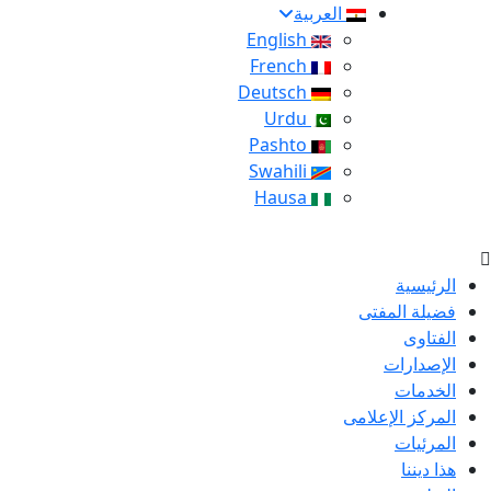
العربية
English
French
Deutsch
Urdu
Pashto
Swahili
Hausa
الرئيسية
فضيلة المفتى
الفتاوى
الإصدارات
الخدمات
المركز الإعلامى
المرئيات
هذا ديننا