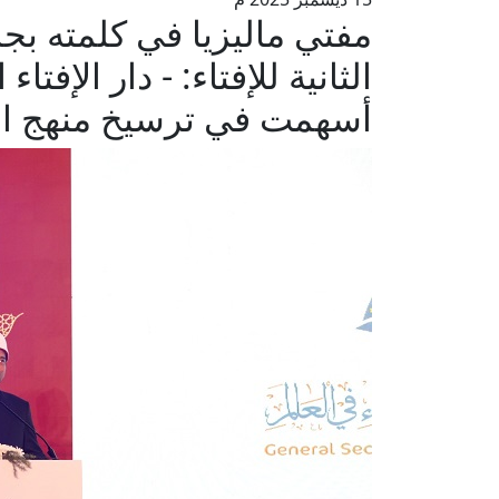
مفتي ماليزيا في كلمته بجل
الثانية للإفتاء: - دار الإفت
أسهمت في ترسيخ منهج الإف