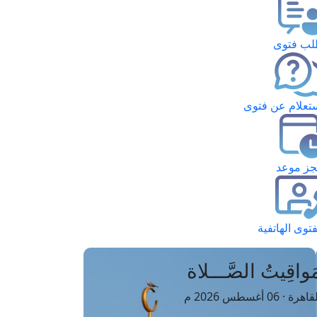
ب فتوى
تعلام عن فتوى
ز موعد
فتوى الهاتفية
َواقِيتُ الصَّـــلاة
اهرة · 06 أغسطس 2026 م