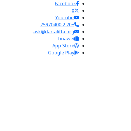
Facebook
X
Youtube
+20 2 25970400
ask@dar-alifta.org
huawei
App Store
Google Play