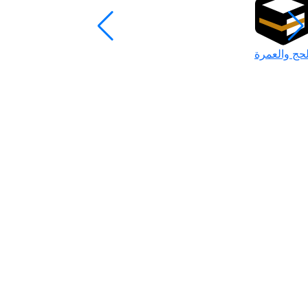
لحج والعمرة
رمضان