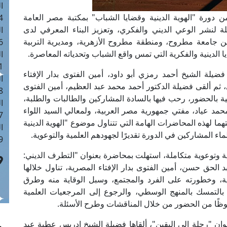
ا
 دورة "الهوية الدينية وقضايا الشباب" بمكتبة مصر العامة
 :40
لنشر الوعي الديني والفكري، وتعزيز البناء المعرفي لدى
ا
 جامعة مطروح، ومنطقة مطروح الأزهرية، ومديرية التربية
 :17
يا الدينية والفكرية التي تمس واقع الشباب وتحدياته المعاصرة.
ا
 : 1
 فضيلة الشيخ أحمد رمزي أبو داود، أمين الفتوى بدار الإفتاء
ا
ثم ألقى فضيلة الدكتور أحمد محمد عبد العظيم، أمين الفتوى
8
ية بالحضور، رحب فيها بالسادة المشاركين والطالبات والطلبة،
ا
حمد عياد، مفتي جمهورية مصر العربية، ولمعالي السيد اللواء
: 45
لهذه المحاضرات الهامة التي تتناول موضوع "الهوية الدينية
ا
اء المشاركين في الدورة تقديرًا لجهودهم العلمية والتوعوية.
 :10
 وتوعوية متكاملة، استهلت بمحاضرة بعنوان "التطرف الديني:
 الحق حسن، أمين الفتوى بدار الإفتاء المصرية، تناول خلالها
عية، وخطورته على الفرد والمجتمع، وسبل الوقاية منه وطرق
أ بالتمسك بالمنهج الوسطي، والرجوع إلى المرجعيات العلمية
لحوظًا من الحضور من خلال المناقشات وطرح الأسئلة.
ن "رحلة إلى اليقين"، ألقاها فضيلة الشيخ إدريس عطية عبد