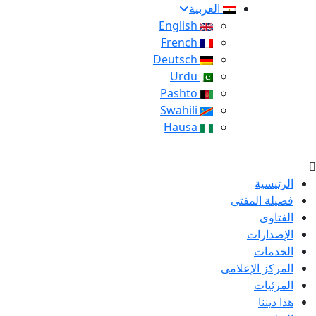
العربية
English
French
Deutsch
Urdu
Pashto
Swahili
Hausa
الرئيسية
فضيلة المفتى
الفتاوى
الإصدارات
الخدمات
المركز الإعلامى
المرئيات
هذا ديننا