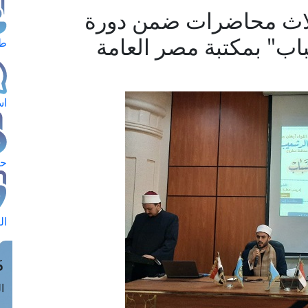
 ثلاث محاضرات ضمن دورة
شباب" بمكتبة مصر العامة
طل
اس
حج
ال
م
الق