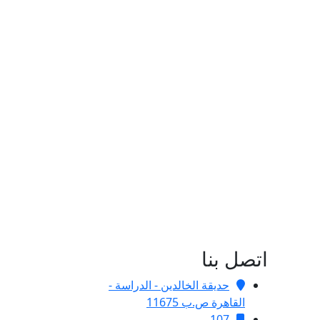
اتصل بنا
حديقة الخالدين - الدراسة -
القاهرة ص.ب 11675
107