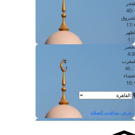
لفجر
4
لشروق
6
لظهر
1
لعصر
4:3
لمغرب
7 
لعشاء
9
عرض مواقيت الصلاة