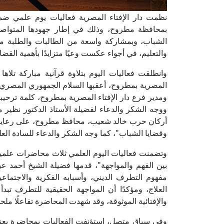
نظمت دار الإفتاء المصرية فعاليات يوم علمي ضمن
بمحافظة مطروح، وذلك في إطار جهودها المتواصلة 
الشباب، وبمشاركة واسعة من الطالبات والطلبة من
والتعليم، في أجواء عكست وعيًا متزايدًا بأهمية القضا
وانطلقت فعاليات اليوم بتلاوة قرآنية مباركة تلاها
المصرية بمطروح، أعقبها السلام الجمهوري المصري، 
ومدير فرع دار الإفتاء المصرية بمطروح، كلمة ترحيب
ووجه الشكر والدعاء لفضيلة الأستاذ الدكتور نظير م
أركان حرب خالد شعيب، محافظ مطروح، على رعايتهما 
وقضايا الشباب"، كما وجه الشكر والدعاء للسادة العلم
وتضمنت فعاليات اليوم العلمي ثلاث محاضرات علمية
بين الفهم والمواجهة"، قدمها فضيلة الشيخ أحمد عبد
مفهوم التطرف الديني، وأسبابه الفكرية والاجتما
العلاج، ومؤكدًا أن المواجهة الحقيقية للتطرف تبد
والإفتائية الموثوقة، وقد شهدت المحاضرة تفاعلًا م
وفي سياق متصل، استؤنفت الفعاليات بمحاضرة بعنوا