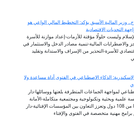
. وزير المالية الأسبق يؤكد: التخطيط المالي الواعي هو
هة التحديات الاقتصادية
لإسلام وليست حلولًا مؤقتة للأزمات-إعداد موازنة للأسرة
عجز والاضطرابات المالية-تنمية مصادر الدخل والاستثمار في
تصادي للأسرة-التحذير من الإسراف والاستدانة وتقليد
ي
إسكندرية: الذكاء الاصطناعي في الفتوى أداة مساعدة ولا
ي
طناعي لمواجهة الجماعات المتطرفة بلغتها ووسائلها-دار
 علمية وبحثية وتكنولوجية ومجتمعية متكاملة-الأمانة
العامة لدور وهيئات الإفتاء في العالم تضم 111 عضوًا من 108 دول وتعزز التعاون بين المؤسسات الإفتائية-دار
 برامج مهنية متخصصة في الفتوى والإفتاء