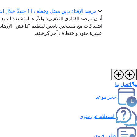
مرصد الإفتاء يدين مقتل وخطف 11 جنديًّا خلال اشتباكات مع مسلحي تنظيم "داعش" شمال شرقي نيجيريا
اشتباكات مع مسلحين تابعين لتنظيم "داعش" الإرهابي
عشرة جنود واختطاف آخر كرهينة.
اتصل بنا
حجز موعد
استعلام عن فتوى
طلب فتوى