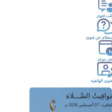
ب فتوى
تعلام عن فتوى
ز موعد
فتوى الهاتفية
َواقِيتُ الصَّـــلاة
اهرة · 07 أغسطس 2026 م