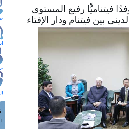
ا فيتناميًّا رفيع المستوى
يني بين فيتنام ودار الإفتاء
طل
اس
حج
ال
م
الق