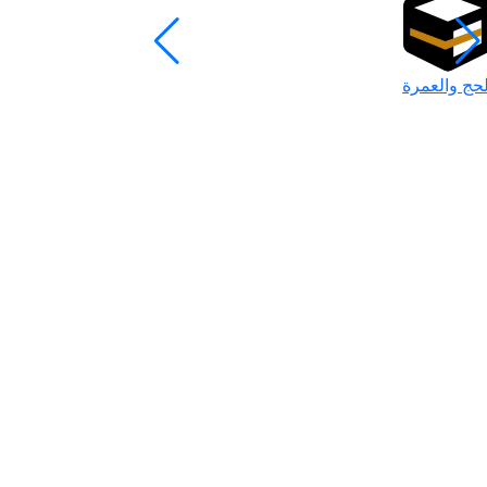
لحج والعمرة
رمضان