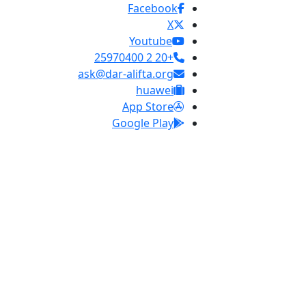
Facebook
X
Youtube
+20 2 25970400
ask@dar-alifta.org
huawei
App Store
Google Play