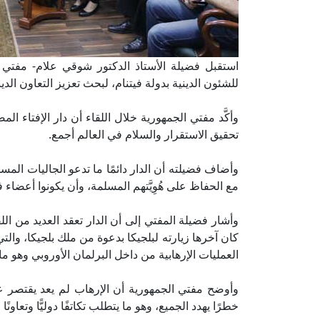
استقبل فضيلة الأستاذ الدكتور شوقي علام- مفتي الج
للشئون الدينية بدولة فيتنام، لبحث تعزيز التعاون الديني
وأكَّد مفتي الجمهورية خلال اللقاء أن دار الإفتاء ا
تحقيق الاستقرار والسلام في العالم أجمع.
وأضاف فضيلته أن الدار دائمًا ما تدعو الجاليات المس
مع الحفاظ على هُوِيَّتهم المسلمة، وأن يكونوا أعضاء 
وأشار فضيلة المفتي إلى أن الدار تعقد العديد من ال
كان آخرها زيارته لبلجيكا بدعوة من ملك بلجيكا، والت
العمليات الإرهابية من داخل البرلمان الأوروبي وهو ما ل
وأوضح مفتي الجمهورية أن الإرهاب لم يعد يقتصر عل
خطرًا يهدد الجميع، وهو ما يتطلب تكاتفًا دوليًّا وتعا