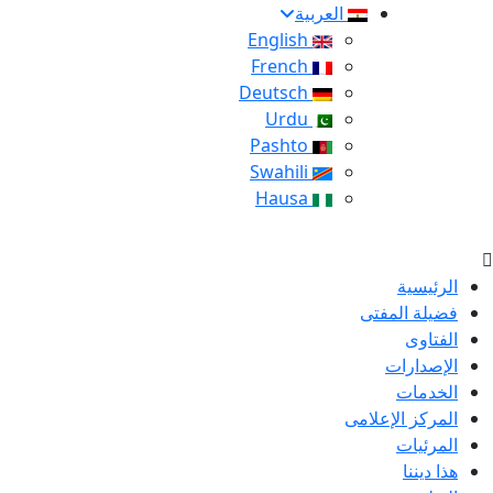
العربية
English
French
Deutsch
Urdu
Pashto
Swahili
Hausa
الرئيسية
فضيلة المفتى
الفتاوى
الإصدارات
الخدمات
المركز الإعلامى
المرئيات
هذا ديننا