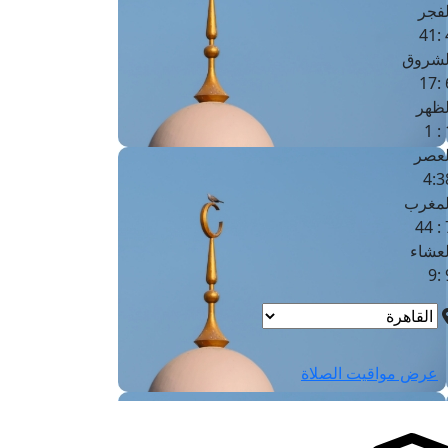
لفجر
4
لشروق
6
لظهر
1
لعصر
4:3
لمغرب
7 
لعشاء
9
عرض مواقيت الصلاة