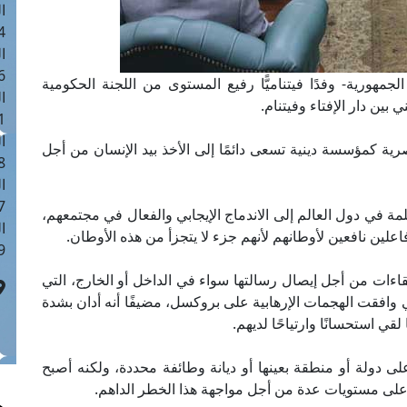
ا
 :41
ا
 :17
مهورية- وفدًا فيتناميًّا رفيع المستوى من اللجنة الحكومية
ا
 بين دار الإفتاء وفيتنام.
 : 1
ا
لمصرية كمؤسسة دينية تسعى دائمًا إلى الأخذ بيد الإنسان من أجل
8
ا
: 44
لمة في دول العالم إلى الاندماج الإيجابي والفعال في مجتمعهم،
ا
فاعلين نافعين لأوطانهم لأنهم جزء لا يتجزأ من هذه الأوطان.
 :9
لقاءات من أجل إيصال رسالتها سواء في الداخل أو الخارج، التي
ي وافقت الهجمات الإرهابية على بروكسل، مضيفًا أنه أدان بشدة
قي استحسانًا وارتياحًا لديهم.
ى دولة أو منطقة بعينها أو ديانة وطائفة محددة، ولكنه أصبح
ونًا على مستويات عدة من أجل مواجهة هذا الخطر الداهم.