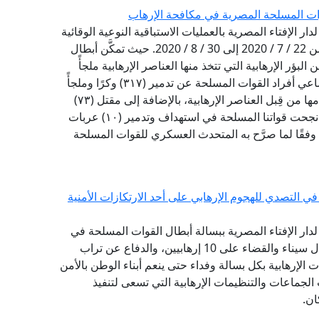
لقوات المسلحة المصرية في مكافحة الإرهاب
دار الإفتاء المصرية بالعمليات الاستباقية النوعية الوقائية
التي قامت بها القوات المسلحة المصرية في الفترة من 22 / 7 / 2020 إلى 30 / 8 / 2020. حيث تمكَّن أبطال
بؤر الإرهابية التي تتخذ منها العناصر الإرهابية ملجأً
ومرتكزًا لتنفيـذ مخططاتها الإرهابية، فقد أسفرت مساعي أفراد القوات المسلحة عن تدمير (٣١٧) وكرًا وملجأً
ومخزنًا للمواد المتفجرة في شمال سيناء، يتم استخدامها من قِبل العناصر الإرهابية، بالإضافة إلى مقتل (٧٣)
إرهابيًّا من الذين يتخذون تلك الملاجئ أوكارًا لهم. كما نجحت قواتنا المسلحة في استهداف وتدمير (١٠) عربات
 وفقًا لما صرَّح به المتحدث العسكري للقوات المسلحة
ي التصدي للهجوم الإرهابي على أحد الارتكازات الأمنية
 لدار الإفتاء المصرية ببسالة أبطال القوات المسلحة في
إحباط هجوم إرهابي على أحد الارتكازات الأمنية بشمال سيناء والقضاء على 10 إرهابيين، والدفاع عن تراب
الإرهابية بكل بسالة وفداء حتى ينعم أبناء الوطن بالأمن
الجماعات والتنظيمات الإرهابية التي تسعى لتنفيذ
ان.