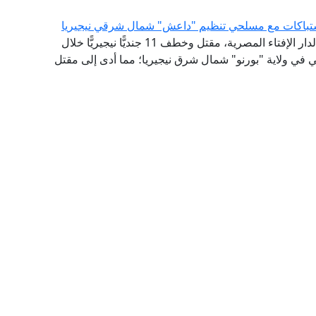
أدان مرصد الفتاوى التكفيرية والآراء المتشددة التابع لدار الإفتاء المصرية، مقتل وخطف 11 جنديًّا نيجيريًّا خلال
 في ولاية "بورنو" شمال شرق نيجيريا؛ مما أدى إلى مقتل