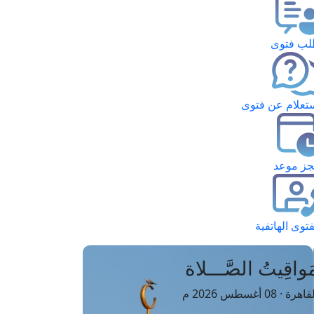
ب فتوى
تعلام عن فتوى
ز موعد
فتوى الهاتفية
َواقِيتُ الصَّـــلاة
اهرة · 08 أغسطس 2026 م