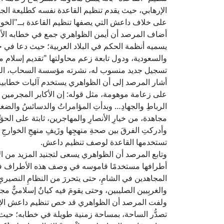
الإرهابي، حيث يقدم تنظيم القاعدة نفسه كطليعة الج
على خلاف داعش التي يصفها تنظيم القاعدة بــ"الخوارج
أضاف المرصد أن أيمن الظواهري جمع في خطابه الأخير بي
يسميه أنظمة الحكم في البلاد العربية؛ حيث دعا في خ
والسعودية، ودول تابعة زعم محاولتها "تقديم إسلام
تسجيل جديد منسوب له، نشرته مؤسسة السحاب، الذراع
أشار المرصد إلى أن الظواهري يستخدم آليات خطابية
على زعامة موهومة، مثل قوله: إن الأكابر المجرمين في 
الرباطِ والجهادِ… وبدأتِ المؤامراتُ والدسائسُ والضغ
مجاهدة، من خيارِ الأنصارِ والمهاجرين، ثابتة على الحقِّ ل
وأدركتِ الفرقَ بين صحةِ منهجِها وزَيفِ منهجِ الخوارجِ
تستخدمها القاعدة لوصف تنظيم داعش.
وتابع المرصد أن الظواهري يسعى لتجنيد المزيد من الأ
أطرافها مستخدمًا قاموسه في وصف هذه الأطراف في
المجاهدين في الشامِ، حتى يتحررَ من النظامِ النصيريِ 
والغربِيين الصليبين، وحتى يقومَ فيه كيانٌ إسلاميٌّ مجا
ولفت المرصد أن الظواهري قد خص تنظيم داعش الإر
تصدُّر الساحة، بمساحة زمنية طويلة في خطابه؛ حيث ق