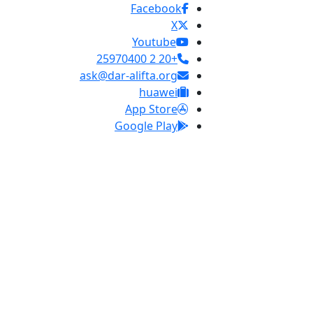
Facebook
X
Youtube
+20 2 25970400
ask@dar-alifta.org
huawei
App Store
Google Play