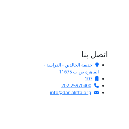
اتصل بنا
حديقة الخالدين - الدراسة -
القاهرة ص.ب 11675
107
202-25970400
info@dar-alifta.org