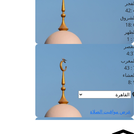
لفجر
4
لشروق
6
لظهر
1
لعصر
4:3
لمغرب
7 
لعشاء
9
عرض مواقيت الصلاة