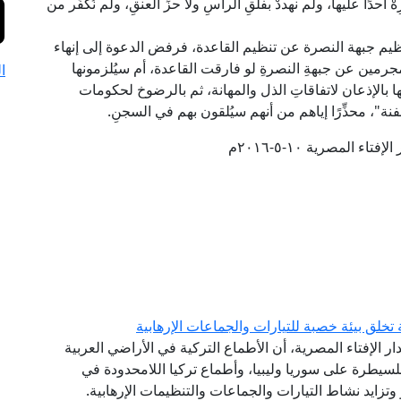
ْ أحدًا عليها، ولم نهددْ بفلقِ الرأسِ ولا حزِّ العنقِ، ولم نُكفِّر من
 جبهة النصرة عن تنظيم القاعدة، فرفض الدعوة إلى إنهاء
مجرمين عن جبهةِ النصرةِ لو فارقت القاعدة، أم سيُلزمونها
ا
ا بالإذعان لاتفاقاتِ الذل والمهانة، ثم بالرضوخ لحكومات
نة"، محذِّرًا إياهم من أنهم سيُلقون بهم في السجنِ.
تاء المصرية ١٠-٥-٢٠١٦م
 تخلق بيئة خصبة للتيارات والجماعات الإرهابية
دار الإفتاء المصرية، أن الأطماع التركية في الأراضي العربية
طرة على سوريا وليبيا، وأطماع تركيا اللامحدودة في
وتزايد نشاط التيارات والجماعات والتنظيمات الإرهابية.