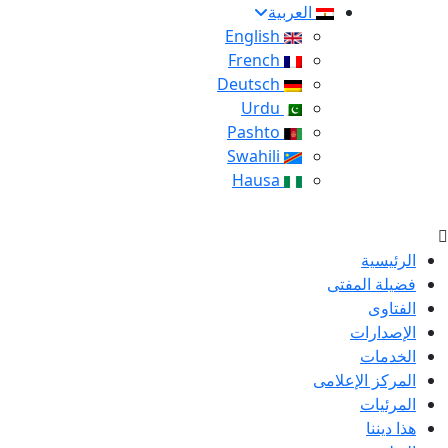
العربية
English
French
Deutsch
Urdu
Pashto
Swahili
Hausa
الرئيسية
فضيلة المفتى
الفتاوى
الإصدارات
الخدمات
المركز الإعلامى
المرئيات
هذا ديننا