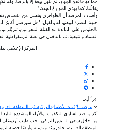
جماعةِ قاعدةِ الجهادِ، لم نقبلْ بيعةً إلا بالرضا، ولم نُكرِه
يقاتلُنا، كما يهذي الخوارجُ الجددُ."
وأضاف المرصد أن الظواهري يخشى من انفضاض تنظيم
جبهة النصرة لبيعتها له بالقول: "هل سيرضى أكابرُ ال
بالجلوس على المائدة مع القتلة المجرمين، ثم يُلزمونه
الفساد والتبعية، ثم بالدخول في لعبة الديمقراطية العف
المركز الإعلامي بدار الإف
اقرأ أيضا :
مرصد الإفتاء: الأطماع التركية في المنطقة العربية
أكد مرصد الفتاوى التكفيرية والآراء المتشددة التابع ل
من خلال سعي الرئيس التركي رجب طيب أردوغان للسي
المنطقة العربية، تخلق بيئة مناسبة وأرضًا خصبة لنمو 