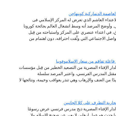
لعاصمة الدنماركية كوبنهاجن
 الاعتداء الغاشم الذي تعرض له المركز الإسلامي فى
ل. وأوضح المرصد أنه وسط انشغال العالم بجائحة كورونا
لإحراق، في اعتداء عنصري على المركز واستباحته من قِبل
صل الاجتماعي التي وثَّقت احتراقه، دون اهتمام من
علة تفاقم من سعار الإسلاموفوبيا
ع لدار الإفتاء المصرية من التصعيد الخطير من قِبل مؤسسات
مقتل المدرس الفرنسي، واعتبر المرصد سلسلة
يدًا من العنف والإرهاب وهي تنذر بعواقب وخيمة، ونتائجها لا
ربة التطرف على كلا الجانبين
بع لدار الإفتاء المصرية ذبح مدرس فرنسي عرض رسومًا
ا حدث هو عمل إرهابي لا يعبر عن صحيح الإسلام ولا