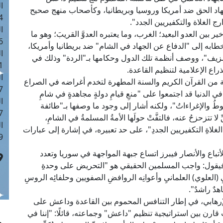
ا
هاد الحق ضد أمريكا وروسيا وبريطانيا، وكأصحاب منهج صحيح
 :42
 الغلاة والتكفيريين الجدد".
ا
ن العدو البعيد؛ الغرب، وما يعتبره العدوَّ القريبَ؛ وهو ما
 :18
طابه إلى "الدفاع عن الجهاد في الشام" ضد بريطانيا وأمريكا،
ا
 مزيف"، ووصف أنظمة تلك الدول وحكامها بـ"الردة" وذلك في
 : 1
 الإعلامية لتنظيم القاعدة.
ا
 من القرآن الكريم والسنة المطهرة لتخدم أغراضه في الصراع
7
الدنيا قد اجتمعوا على "منعِ قيامِ دولةٍ مجاهدةٍ في شامِ
ا
وطُ والإغراءاتُ"، ولكنه أشار إلى وجود ما وصفها بـ"طائفة
: 43
ا تتزحزحُ عنه، فالتفَّتْ حولَها الأمةُ المسلمةُ في الشامِ،
ا
 الغلاةِ التكفيريين الجددِ"، على حد تعبيره، في إشارة إلى عبارات
 :8
تباع والأنصار فيبرز اتساع جبهة المواجهة في سوريا وتعدد
قول: واجب المسلمين الحقيقي هو "التحريض على وحدةِ
(العلوي) العلمانيِ وأعوانِه الروافضِ الصفويين وحلفائِه الروسِ
هدٌ راشدٌ".
هابي، في إطار التنافس المحموم بين القاعدة وداعش على
ارن بين استراتيجية تنظيم "داعش" وجماعته، قائلًا: "إننا في