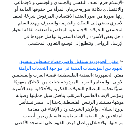
-الإسلام حرم العنف النفسي والجسدي والجنسي والاجتماعي
والاقتصادي بكافة صوره-حرمان المرأة من حقوقها المالية أو
إرثها صورة من صور العنف الاقتصادي المرفوض شرعًا-العنف
الأسري يفضي إلى التفكك والجريمة والتطرف ويهدد السلم
المجتمعي-التحولات الاجتماعية المعاصرة أضعفت ثقافة الحوار
داخل بعض الأسر-دار الإفتاء المصرية تواصل جهودها في
الإرشاد الزواجي وتتطلع إلى توسيع التعاون المجتمعي
مفتي الجمهورية يستقبل قاضي قضاة فلسطين لتنسيق
الجهود بين المؤسسات الدينية في مواجهة التحديات الراهنة
مفتي الجمهورية:-القضية الفلسطينية قضية العرب والمسلمين
الأولى.. والمعايير الغربية المزدوجة جعلت من الأخلاق مفهومًا
نسبيًّا تحكمه المصالح-التحولات الفكرية والأخلاقية تهدد الأسرة..
ومؤتمر الإفتاء العالمي المرتقب يناقش سبل حمايتها وصيانة
هويتها-مستشار الرئيس الفلسطيني:جئنا إلى مصر نستأنس
بروح السلام.. والأزهر الشريف ودار الإفتاء في مقدمة
المدافعين عن القضية الفلسطينية-فلسطين تمر بأصعب
مراحلها.. والاحتلال يواصل فرض القيود على المسجد الأقصى