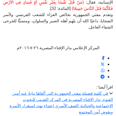
الإنسانية، فقال:
{مَنْ قَتَلَ نَفْسًا بِغَيْرِ نَفْسٍ أَوْ فَسَادٍ فِي الْأَرْضِ
فَكَأَنَّمَا قَتَلَ النَّاسَ جَمِيعًا}
[المائدة: 32].
وتقدم مفتي الجمهورية بخالص العزاء للشعب الفرنسي ولأسر
الضحايا، داعيًا الله أن يلهم أهله الصبر والسلوان، ومتمنيًّا للجرحى
الشفاء العاجل.
المركز الإعلامي بدار الإفتاء المصرية ٢٦-٧-٢٠١٦م
اقرأ أيضا :
في كلمة فضيلة مفتي الجمهورية التي ألقاها نيابةً عنه أمين
الفتوى بدار الإفتاء المصرية في المركز القومي للبحوث
الاجتماعية والجنائية: العنف الأسري اعتداء يهدد استقرار الأسرة
ويقوض أمن المجتمع