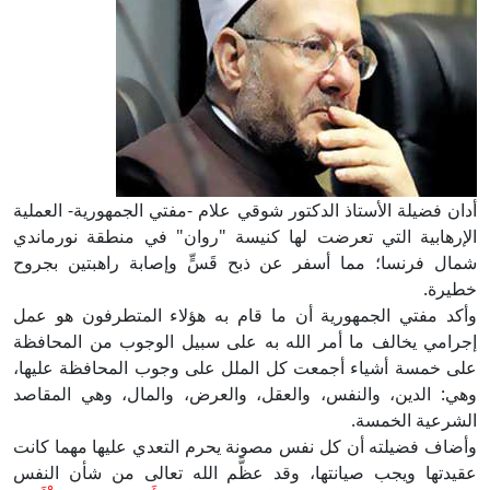
أدان فضيلة الأستاذ الدكتور شوقي علام -مفتي الجمهورية- العملية
الإرهابية التي تعرضت لها كنيسة "روان" في منطقة نورماندي
شمال فرنسا؛ مما أسفر عن ذبح قَسٍّ وإصابة راهبتين بجروح
خطيرة.
وأكد مفتي الجمهورية أن ما قام به هؤلاء المتطرفون هو عمل
إجرامي يخالف ما أمر الله به على سبيل الوجوب من المحافظة
على خمسة أشياء أجمعت كل الملل على وجوب المحافظة عليها،
وهي: الدين، والنفس، والعقل، والعرض، والمال، وهي المقاصد
الشرعية الخمسة.
وأضاف فضيلته أن كل نفس مصونة يحرم التعدي عليها مهما كانت
عقيدتها ويجب صيانتها، وقد عظَّم الله تعالى من شأن النفس