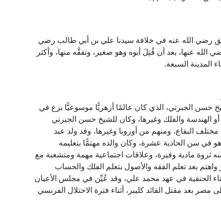
لصديق رضي الله عنه في خلافة سيدنا علي بن أبي طالب رضي
ي الله عنها، بعد أن قُتِلَ أبوه وهو صغير، وتفقَّه منها، وأكثر
ء المدينة السبعة.
خ حسن الجبرتي، الذي كان عالمًا أزهريًّا موسوعيًّا برع في
أو الهندسة والفلك وغيرها، وكان للشيخ حسن الجبرتي
 مختلف البقاع، ومنهم من أوروبا وغيرها، وقد ولد عبد
 1754م، حفظ القرآن وهو في سن الحادية عشرة، وكان والده مهتمًّا بتعليمه
بنه ثروة مادية وفيرة، وعلاقات اجتماعية مهمة ومتشعبة مع
هر واهتم بعد تعلم الفقه والأصول بتعلم الفلك والحساب
إفتاء الحنفية في عهد محمد علي، وقد عُيِّن في مجلس الأعيان
ى مصر بعد مقتل القائد كليبر، أثناء فترة الاحتلال الفرنسي