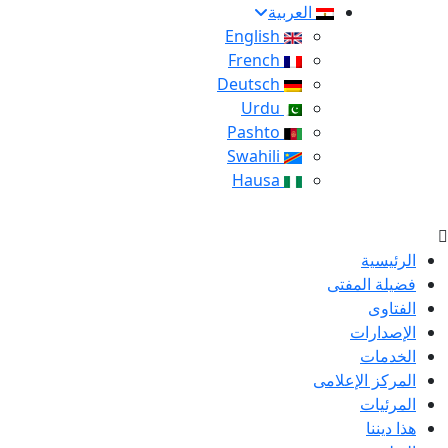
العربية
English
French
Deutsch
Urdu
Pashto
Swahili
Hausa
الرئيسية
فضيلة المفتى
الفتاوى
الإصدارات
الخدمات
المركز الإعلامى
المرئيات
هذا ديننا