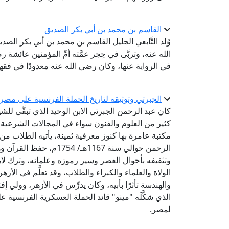
القاسم بن محمد بن أبي بكر الصديق
وُلد التَّابعي الجليل القاسم بن محمد بن أبي بكر ا
الله عنه، وتربَّى في حِجر عمَّته أمِّ المؤمنين عائشة رض
في الرواية عنها، وكان رضي الله عنه معدودًا في فقها
الجبرتي وتوثيقه لتاريخ الحملة الفرنسية على مصر
كان عبد الرحمن الجبرتي الابن الوحيد الذي تبقَّى للشي
كثير من العلوم والفنون سواء في المجالات الشرعية 
مكتبة عامرة بها كنوز معرفية ثمينة، يأتيه الطلاب من
الرحمن حوالي سنة 1167هـ/
وتثقيفه بأحوال العصر وسير رموزه وعلمائه، وترك لا
الولاة والعلماء والكبراء والطلاب، وقد تعلَّم في الأز
والهندسة تأثرًا بأبيه، وكان يدرِّس في الأزهر، وولي 
الذي شكَّلَه "مينو" قائد الحملة العسكرية الفرنسية عل
لمصر.