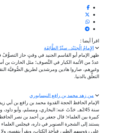
اقرأ أيضا :
الإِمامُ الُجنَيْد.. سيِّدُ الطَّائِفَة
ظهر الإمام أبو القاسم الجنيد في وقتٍ حاز التصوُّفُ فيه
عددٌ من الأئمة الكبار في التَّصوف؛ مثل الحارث بن
وغيرهم، صاروا هادين ومرشدين لطريق الصُّوفيَّة النق
التعلُّق بالدنيا.
من زهد محمد بن رافع النيسابوري
سنة 245هـ. حَدَّثَ عنه: البخاري، ومسلم، وأبو د
كبيرة بين العلماء؛ قال جعفر بن أحمد بن نصر الحافظ:
يستند إلى الشجرة الصنوبر في داره، فيجلس العلماء ب
على رؤوسهم الطير، فيأخذ الكتاب، ويقرأ بنفسه، ولا ينطق