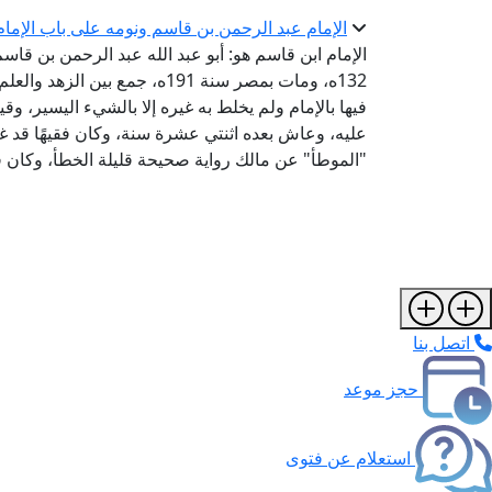
الإمام عبد الرحمن بن قاسم ونومه على باب الإما
الإمام ابن قاسم هو: أبو عبد الله عبد الرحمن بن قاسم
132ه، ومات بمصر سنة 191ه، جمع
فيها بالإمام ولم يخلط به غيره إلا بالشيء اليسير، وق
عليه، وعاش بعده اثنتي عشرة سنة، وكان فقيهًا قد غلب ع
"الموطأ" عن مالك رواية صحيحة قليلة الخطأ، وكان ف
اتصل بنا
حجز موعد
استعلام عن فتوى