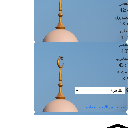
لفجر
4
لشروق
6
لظهر
1
لعصر
4:3
لمغرب
7 
لعشاء
9
عرض مواقيت الصلاة