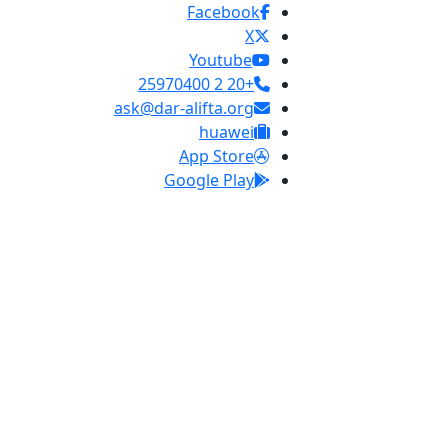
Facebook
X
Youtube
+20 2 25970400
ask@dar-alifta.org
huawei
App Store
Google Play