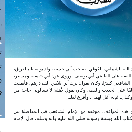
ا
 :42
ا
 :18
ا
 : 1
ا
7
ا
: 43
د الله الشيباني، الكوفي، صاحب أبي حنيفة، ولد بواسط بالعراق،
ا
م الفقه على القاضي أبي يوسف، وروى عن: أبي حنيفة، ومسعر،
 :8
لشافعي كثيرًا، وكان يقول: ترك أبي ثلاثين ألف درهم، فأنفقت
ا على الحديث والفقه، وكان يقول لأهله: لا تسألوني حاجة من
وكيلي، فإنه أقل لهمي، وأفرغ لقلبي.
هذه المواقف، موقفه مع الإمام الشافعي في المفاضلة بين
بكتاب الله وبسنة رسوله صلى الله عليه وآله وسلم، قال الإمام