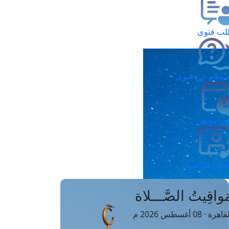
ب فتوى
تعلام عن فتوى
ز موعد
فتوى الهاتفية
َواقِيتُ الصَّـــلاة
اهرة · 08 أغسطس 2026 م