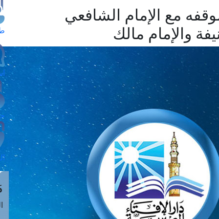
قفه مع الإمام الشافعي
يفة والإمام مالك
طل
اس
حج
ال
م
الق