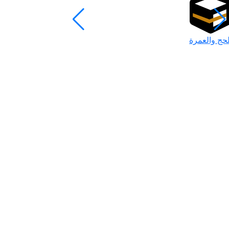
لحج والعمرة
رمضان