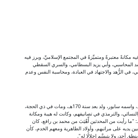
 مكانةً معتبرةً ومتميِّزةً في المجتمع الإسلاميِّ، وبرز فيه
 أسد المحاسبي، وأبي يزيد البسطامي، والسري السقطي
ي، في الزُّهد والاجتهاد في العبادة، ومحاسبة النفس وعدم
الإمام الحافظ الحجة القدوة محمد بن رافع بن أبي زيد، واسمه سابور، ولد بعد سنة 170هـ، ومات في ذي الحجة،
اود، والنسائي، والترمذي في تصانيفهم، وكانت له هيبة ومكانة
 "ما رأيت من المحدثين أّهْيَبَ من محمد بن رافع، كان
ين يديه على مراتبهم، وأولاد الطاهرية ومعهم الخدم، كأن
 أحد، ولا يتبسَّم إجلالًا له".