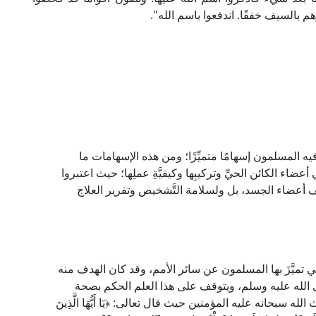
بالسيف خفقًا. اندفعوا باسم الله".
هم فيه المسلمون إسهامًا متميِّزًا؛ ومن هذه الإسهامات ما
أعضاء الكائن الحيِّ وتركيبِها وكيفيَّةِ عملِها؛ حيث اعتبروا
ف أعضاء الجسد، بل ولسلامة التَّشخيص وتقرير العلاج
ي تميَّزَ بها المسلمون عن سائر الأمم، وقد كان الهدف منه
 الله عليه وسلم، ويتوقف على هذا العلم الحكم بصحة
 سبحانه عليه المؤمنين حيث قال تعالى: ﴿يَا أَيُّهَا الَّذِينَ