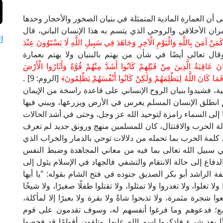
لى أن العمارة المادية المتمثلة في بنيان الصخور والأحجار وحدها
ران الأخلاقي والروحي الذي يتسم به هذا الإنسان الباني، قال
ا
كَمَنْ آمَنَ بِاللَّهِ وَالْيَوْمِ الْآخِرِ وَجَاهَدَ فِي سَبِيلِ اللَّهِ لَا يَسْتَوُونَ عِنْدَ
وبة: 19]. وقال تعالى أيضًا في شأن من يهتم بالبنيان ولا يهتم بعمارة
َاقِبَةُ الَّذِينَ مِنْ قَبْلِهِمْ كَانُوا أَشَدَّ مِنْهُمْ قُوَّةً وَأَثَارُوا الْأَرْضَ
فَمَا كَانَ اللَّهُ لِيَظْلِمَهُمْ وَلَكِنْ كَانُوا أَنْفُسَهُمْ يَظْلِمُونَ﴾
[الروم: 9] .
ة، فشيدوا بنيان الروح الإنساني على قاعدة راسخة من الإيمان
 ثم انطلق الإنسان المسلم يغرس في الأرض ويزرعها، ويبني فيها
ا إلى السماء رامزة لتوحيد الله عز وجل، وحتى في أشد الحالات
لة الحرب والاقتتال، كان للمسلمين منهج ورونق جديد لم تعرف
 كلمة الحرب بما تحمله من دلالات توحي بالدمار والخراب الذي
سبيل الله تعالى بما فيه من معاني المجاهدة وضبط النفس
دفاع إلى حالة الانتقام والتشفي فالجهاد في الإسلام يئول إلى
ة الراشد أبو بكر الصديق جنوده في فتح الشام بقوله: "يا أيها
غلوا، ولا تغدروا ولا تمثلوا، ولا تقتلوا طفلًا صغيرًا، ولا شيخًا
عوا شجرة مثمرة، ولا تذبحوا شاةً ولا بقرة ولا بعيرًا إلا لمأكلة،
ع؛ فدعوهم وما فرغوا أنفسهم له، وسوف تقدمون على قوم
ئًا بعد شيء فاذكروا اسم الله عليها. وتلقون أقوامًا قد فحصوا