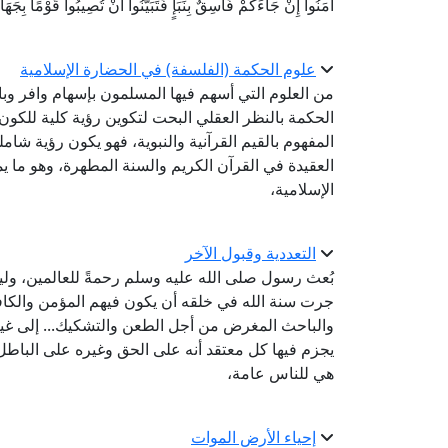
آمَنُوا إِنْ جَاءَكُمْ فَاسِقٌ بِنَبَإٍ فَتَبَيَّنُوا أَنْ تُصِيبُوا قَوْمًا بِج
علوم الحكمة (الفلسفة) في الحضارة الإسلامية
من العلوم التي أسهم فيها المسلمون بإسهام وافر وبا
الحكمة بالنظر العقلي البحت لتكوين رؤية كلية للكون
المفهوم بالقيم القرآنية والنبوية، فهو يكون رؤية شام
العقيدة في القرآن الكريم والسنة المطهرة، وهو ما 
الإسلامية،
التعددية وقبول الآخر
بُعث رسول صلى الله عليه وسلم رحمةً للعالمين، ولي
جرت سنة الله في خلقه أن يكون فيهم المؤمن والكافر، 
والباحث المغرض من أجل الطعن والتشكيك... إلى غير ذ
يجزم فيها كل معتقد أنه على الحق وغيره على الباطل، 
هي للناس عامة،
إحياء الأرض الموات