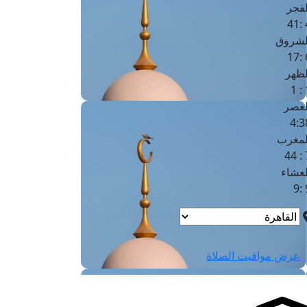
لفجر
4
لشروق
6
لظهر
1
لعصر
4:3
لمغرب
7 
لعشاء
9
عرض مواقيت الصلاة