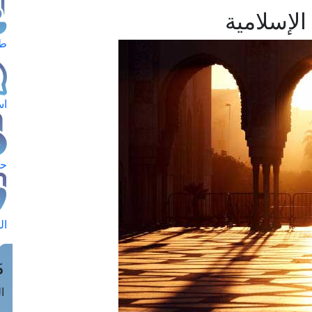
لإسلامية
طل
اس
حج
ال
م
الق