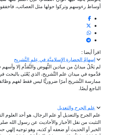
أوساط رءوسهم وتركوا حولها مثل العصائب، فاخفقوهم 
اقرأ أيضا :
إسهامُ الحضارةِ الإِسلاميَّة في عِلمِ التَّشريِح
لم يَخْلُ ميدانٌ من ميادين النُّهوض والتَّقدُّم إلا وأس
قدَّموه في ميدان علم التَّشريح، الذي يُعْنَى بالبحث في 
ممارسة التَّشريح أمرًا ضروريًّا ليس فقط لفهم وظائ
الناجع أيضًا.
علم الجرح والتعديل
علم الجرح والتعديل أو علم الرجال، هو أحد العلوم الت
التثبت من نقل الأخبار والأحاديث عن رسول الله صلى
الخبر أو الحديث أو ضعفه أو كذبه، وهو توجيه إلهي حث الله