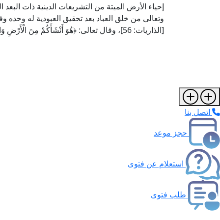
إحياء الأرض الميتة من التشريعات الدينية ذات البعد 
وتعالى من خلق العباد بعد تحقيق العبودية له وحده وفقًا لقوله تعا
[الذاريات: 56]، وقال تعالى: ﴿هُوَ أَنْشَأَكُمْ مِنَ الْأَرْضِ وَاسْتَعْمَرَكُمْ فِيهَا﴾ [هود: 61].
اتصل بنا
حجز موعد
استعلام عن فتوى
طلب فتوى