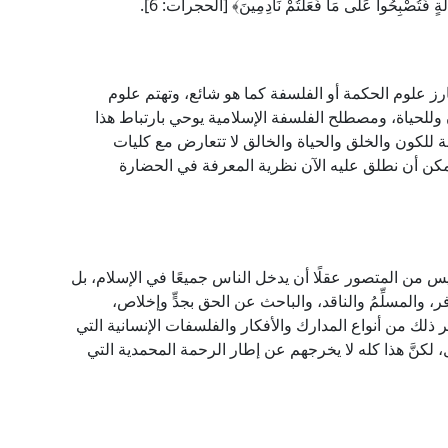
َهَالَةٍ فَتُصْبِحُوا عَلَى مَا فَعَلْتُمْ نَادِمِينَ﴾ [الحجرات: 6].
رز علوم الحكمة أو الفلسفة كما هو شائع، وتهتم علوم
 وللحياة، ومصطلح الفلسفة الإسلامية يوحي بارتباط هذا
لة للكون والخلق والحياة والخالق لا تتعارض مع كليات
يمكن أن نطلق عليه الآن نظرية المعرفة في الحضارة
س من المتصور عقلًا أن يدخل الناس جميعًا في الإسلام، بل
والمسلِّمُ والناقد، والباحث عن الحق بجدٍّ وإخلاص،
لك من أنواع المدارك والأفكار والفلسفات الإنسانية التي
لكنَّ هذا كله لا يخرجهم عن إطار الرحمة المحمدية التي