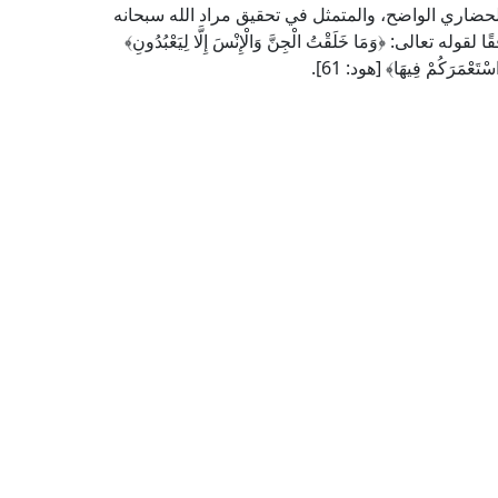
الحضاري الواضح، والمتمثل في تحقيق مراد الله سبحانه
لى: ﴿وَمَا خَلَقْتُ الْجِنَّ وَالْإِنْسَ إِلَّا لِيَعْبُدُونِ﴾