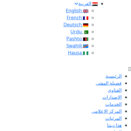
العربية
English
French
Deutsch
Urdu
Pashto
Swahili
Hausa
الرئيسية
فضيلة المفتى
الفتاوى
الإصدارات
الخدمات
المركز الإعلامى
المرئيات
هذا ديننا