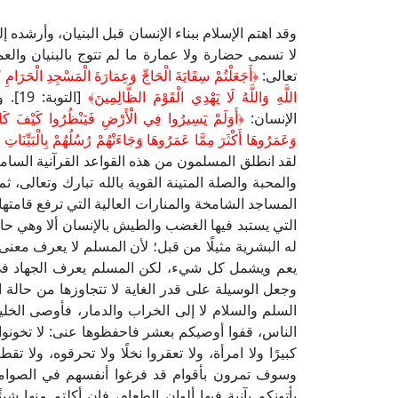
وقد اهتم الإسلام ببناء الإنسان قبل البنيان، وأرشده إ
لا تسمى حضارة ولا عمارة ما لم تتوج بالبنيان والعم
تعالى:
﴿
أَجَعَلْتُمْ سِقَايَةَ الْحَاجِّ وَعِمَارَةَ الْمَسْجِدِ الْحَرَامِ 
اللَّهِ وَاللَّهُ لَا يَهْدِي الْقَوْمَ الظَّالِمِينَ
﴾
[الت
الإنسان:
﴿
أَوَلَمْ يَسِيرُوا فِي الْأَرْضِ فَيَنْظُرُوا كَيْفَ كَانَ ع
وَعَمَرُوهَا أَكْثَرَ مِمَّا عَمَرُوهَا وَجَاءَتْهُمْ رُسُلُهُمْ بِالْبَيِّنَاتِ 
لقد انطلق المسلمون من هذه القواعد القرآنية السامي
والمحبة والصلة المتينة القوية بالله تبارك وتعالى،
المساجد الشامخة والمنارات العالية التي ترفع قامته
التي يستبد فيها الغضب والطيش بالإنسان ألا وهي حا
له البشرية مثيلًا من قبل؛ لأن المسلم لا يعرف معنى
يعم ويشمل كل شيء، لكن المسلم يعرف الجهاد في 
وجعل الوسيلة على قدر الغاية لا تتجاوزها من حالة ال
السلم والسلام لا إلى الخراب والدمار، فأوصى الخليف
الناس، قفوا أوصيكم بعشر فاحفظوها عنى: لا تخونوا ولا ت
كبيرًا ولا امرأة، ولا تعقروا نخلًا ولا تحرقوه، ولا تقط
وسوف تمرون بأقوام قد فرغوا أنفسهم في الصوام
يأتونكم بآنية فيها ألوان الطعام، فإن أكلتم منها شي