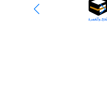
لحج والعمرة
رمضان