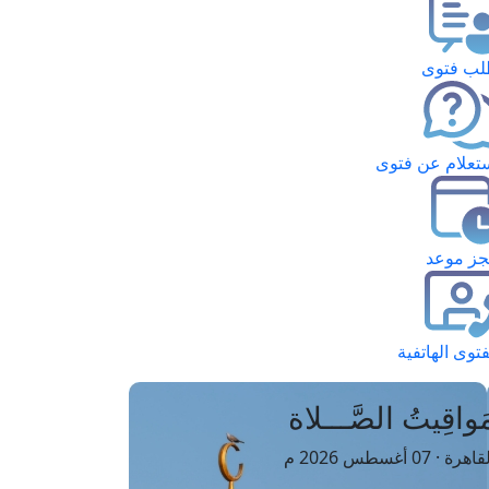
ب فتوى
تعلام عن فتوى
ز موعد
فتوى الهاتفية
َواقِيتُ الصَّـــلاة
اهرة · 07 أغسطس 2026 م