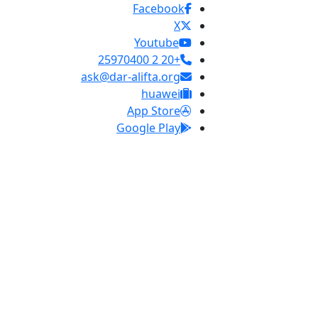
Facebook
X
Youtube
+20 2 25970400
ask@dar-alifta.org
huawei
App Store
Google Play