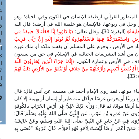
ا
 :41
 المنظور القرآني لوظيفة الإنسان في الكون وفي الحياة؛ وهو
ا
 وجل في ربوعها، فالإنسان هو خليفة الله في أرضه؛ قال الله
 :17
لِيفَةً
﴾
[البقرة: 30]، وقال تعالى:
﴿
يَا دَاوُودُ إِنَّا جَعَلْنَاكَ خَلِيفَةً فِي
ا
رْضِ وَاسْتَعْمَرَكُمْ فِيهَا فَاسْتَغْفِرُوهُ ثُمَّ تُوبُوا إِلَيْهِ إِنَّ رَبِّي قَرِيبٌ
 : 1
عن الفساد في الأرض ، وحرم على المسلم أن يفسد ملكه أو ملك غيره
ا
 كان من أشد التشريعات الجنائية في الإسلام في حق من يسعون
8
خلاف في الأرض وعمارة الكون،
﴿
إِنَّمَا جَزَاءُ الَّذِينَ يُحَارِبُونَ اللَّهَ
ا
أَوْ تُقَطَّعَ أَيْدِيهِمْ وَأَرْجُلُهُمْ مِنْ خِلَافٍ أَوْ يُنْفَوْا مِنَ الْأَرْضِ ذَلِكَ لَهُمْ
: 44
3].
ا
 :9
ء مواتها، فقد روى الإمام أحمد في مسنده عن أنس قال: قال
رعًا أو يغرس غرسًا فيأكل منه طير أو إنسان أو بهيمة إلا كان
اتًا، ثم قال: وَرَأَى ذَلِكَ عَلِيٌّ فِي أَرْضِ الخَرَابِ بِالكُوفَةِ
ُرْوَى عَنْ عَمْرِو بْنِ عَوْفٍ، عَنِ النَّبِيِّ صَلَّى اللهُ عَلَيْهِ وَسَلَّمَ َقَالَ:
وَى فِيهِ عَنْ جَابِرٍ عَنِ النَّبِيِّ صَلَّى اللهُ عَلَيْهِ وَسَلَّمَ، وعَنْ عَائِشَةَ
لَ: «مَنْ أَعْمَرَ أَرْضًا لَيْسَتْ لِأَحَدٍ فَهُوَ أَحَقُّ»، قَالَ عُرْوَةُ: "قَضَى بِهِ