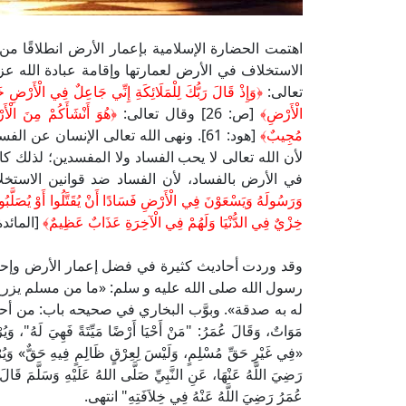
اهتمت الحضارة الإسلامية بإعمار الأرض انطلاقًا من
الاستخلاف في الأرض لعمارتها وإقامة عبادة الله عز
تعالى:
﴿وَإِذْ قَالَ رَبُّكَ لِلْمَلَائِكَةِ إِنِّي جَاعِلٌ فِي الْأَرْضِ خَ
الْأَرْضِ
﴾
[ص: 26] وقال تعالى:
﴿
هُوَ أَنْشَأَكُمْ مِنَ الْأَ
مُجِيبٌ
﴾
[هود: 61]. ونهى الله تعالى الإنسان 
لأن الله تعالى لا يحب الفساد ولا المفسدين؛ لذلك
في الأرض بالفساد، لأن الفساد ضد قوانين الاست
وَرَسُولَهُ وَيَسْعَوْنَ فِي الْأَرْضِ فَسَادًا أَنْ يُقَتَّلُوا أَوْ يُصَلَّبُوا 
خِزْيٌ فِي الدُّنْيَا وَلَهُمْ فِي الْآخِرَةِ عَذَابٌ عَظِيمٌ
﴾
[المائدة: 3
وقد وردت أحاديث كثيرة في فضل إعمار الأرض وإحيا
رسول الله صلى الله عليه و سلم: «ما من مسلم يزرع ز
له به صدقة». وبوَّب البخاري في صحيحه باب: من أحيا أرضًا مو
مَوَاتٌ، وَقَالَ عُمَرُ: "مَنْ أَحْيَا أَرْضًا مَيِّتَةً فَهِيَ لَهُ"، وَي
«فِي غَيْرِ حَقِّ مُسْلِمٍ، وَلَيْسَ لِعِرْقٍ ظَالِمٍ فِيهِ حَقٌّ» وَيُرْ
رَضِيَ اللَّهُ عَنْهَا، عَنِ النَّبِيِّ صَلَّى اللهُ عَلَيْهِ وَسَلَّمَ قَا
عُمَرُ رَضِيَ اللَّهُ عَنْهُ فِي خِلاَفَتِهِ" انتهى.