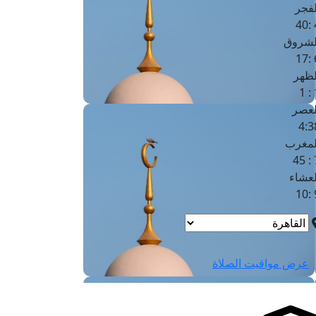
لفجر
4
لشروق
6
لظهر
1
لعصر
4:3
لمغرب
7 
لعشاء
9
عرض مواقيت الصلاة