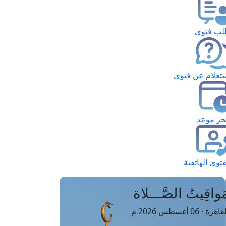
ب فتوى
تعلام عن فتوى
ز موعد
فتوى الهاتفية
َواقِيتُ الصَّـــلاة
اهرة · 06 أغسطس 2026 م