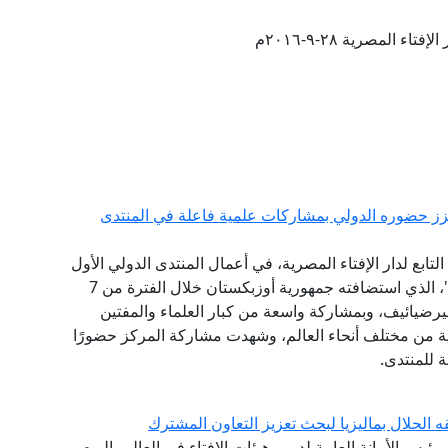
تاء المصرية ٢٨-٩-٢٠١٦م
يعزز حضوره الدولي بمشاركات علمية فاعلة في المنتدى
ابع لدار الإفتاء المصرية، في أعمال المنتدى الدولي الأول
للحضارة الإسلامية "طريق السلام والتسامح والتنوير"، الذي استضافته جمهورية أوزبكستان خلال الفترة من 7
ت ميرضيائيف، وبمشاركة واسعة من كبار العلماء والمفتين
ثية من مختلف أنحاء العالم، وشهدت مشاركة المركز حضورًا
ة للمنتدى.
ه الحلال بماليزيا لبحث تعزيز التعاون المشترك
ئيس الأمانة العامة لدور وهيئات الإفتاء في العالم، اليوم