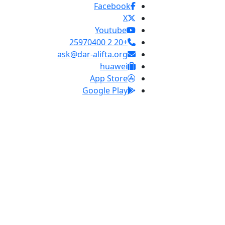
Facebook
X
Youtube
+20 2 25970400
ask@dar-alifta.org
huawei
App Store
Google Play