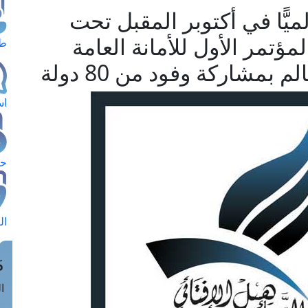
لميًّا في أكتوبر المقبل تحت
مؤتمر الأول للأمانة العامة
طل
 بمشاركة وفود من 80 دولة
اس
حج
ال
م
الق