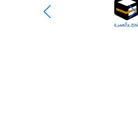
لحج والعمرة
رمضان