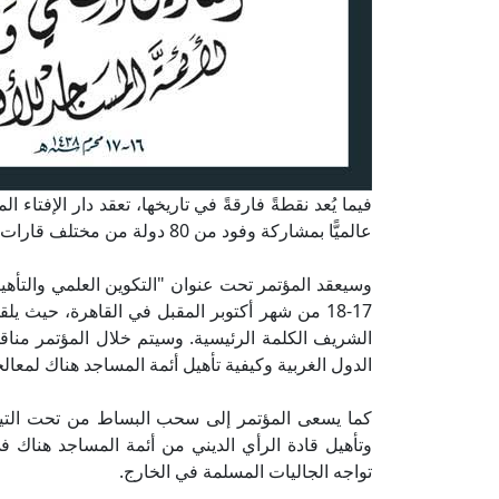
فيما يُعد نقطةً فارقةً في تاريخها، تعقد دار الإفتاء ا
عالميًّا بمشاركة وفود من 80 دولة من مختلف قارات العالم، برعاية الرئيس عبد الفتاح السيسي رئيس الجمهورية.
وسيعقد المؤتمر تحت عنوان "التكوين العلمي والتأهيل 
17-18 من شهر أكتوبر المقبل في القاهرة، حيث يل
الشريف الكلمة الرئيسية. وسيتم خلال المؤتمر مناق
الدول الغربية وكيفية تأهيل أئمة المساجد هناك لمعالج
كما يسعى المؤتمر إلى سحب البساط من تحت التيا
وتأهيل قادة الرأي الديني من أئمة المساجد هناك ف
تواجه الجاليات المسلمة في الخارج.