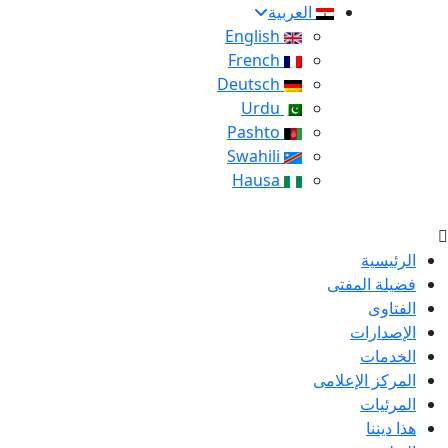
العربية
English
French
Deutsch
Urdu
Pashto
Swahili
Hausa
الرئيسية
فضيلة المفتى
الفتاوى
الإصدارات
الخدمات
المركز الإعلامى
المرئيات
هذا ديننا