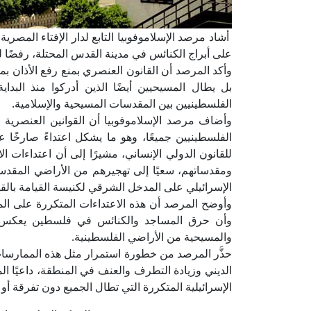
أشاد مرصد الإسلاموفوبيا التابع لدار الإفتاء المصري
على أبراج الكنائس في مدينة القدس المحتلة، رفضًا لل
وأكد المرصد أن القانون العنصري بمنع رفع الأذان ب
بل يطال المسيحيين أيضًا الذين أدركوا منذ البد
الفلسطينيين بين المقدسات المسيحية والإسلامية.
وأضاف مرصد الإسلاموفوبيا أن القوانين العنصرية ا
الفلسطينيين جميعًا، وهو ما يشكل اعتداءً صارخًا عل
للقانون الدولي الإنساني، مشيرًا إلى أن اعتداءات ال
ومقدساتهم، سعيًا إلى تهجيرهم من الأراضي المقدسة، 
الإسرائيلي على المدخل الشرقي لكنيسة القيامة بالق
وأوضح المرصد أن هذه الاعتداءات المتكررة على الم
وأن حرق المساجد والكنائس في فلسطين يعكس است
والمسيحية من الأراضي الفلسطينية.
حذَّر المرصد من خطورة استمرار مثل هذه الممارسات ا
الديني وزيادة التطرف والعنف في المنطقة، داعيًا ال
الإسرائيلية المتكررة التي تطال الجميع دون تفرقة أو ت