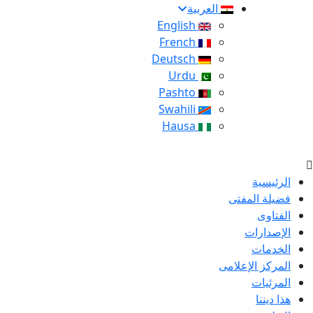
العربية
English
French
Deutsch
Urdu
Pashto
Swahili
Hausa
الرئيسية
فضيلة المفتى
الفتاوى
الإصدارات
الخدمات
المركز الإعلامى
المرئيات
هذا ديننا