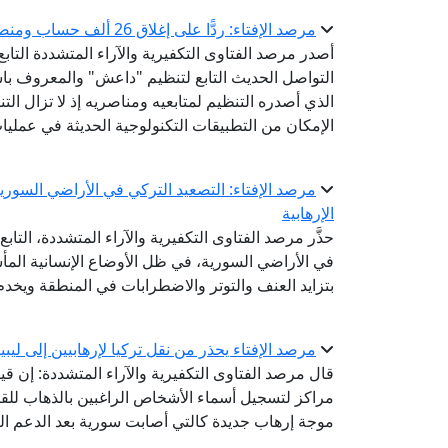
مرصد الإفتاء: ردًّا على إغلاق 26 ألف حساب ومنصة إلكترونية.. داعش يبتكر تطبيقًا جديدًا للتجنيد والتمويل
أصدر مرصد الفتاوى التكفيرية والآراء المتشددة التابع ل
الذي أصدره التنظيم لمتابعيه ومناصريه إذ لا تزال ال
الإمكان من التطبيقات التكنولوجية الحديثة في عمليا
مرصد الإفتاء: التصعيد التركي في الأراضي السور
الإرهابية
حذَّر مرصد الفتاوى التكفيرية والآراء المتشددة، التاب
في الأراضي السورية، في ظل الأوضاع الإنسانية المأس
بتزايد العنف والتوتر والاضطرابات في المنطقة ويخدم
مرصد الإفتاء يحذر من نقل تركيا لإرهابيين إلى لي
قال مرصد الفتاوى التكفيرية والآراء المتشددة: إن قي
مراكز لتسجيل أسماء الأشخاص الراغبين بالذهاب للقت
موجة إرهاب جديدة كالتي أصابت سورية بعد الدعم الت