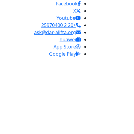
Facebook
X
Youtube
+20 2 25970400
ask@dar-alifta.org
huawei
App Store
Google Play