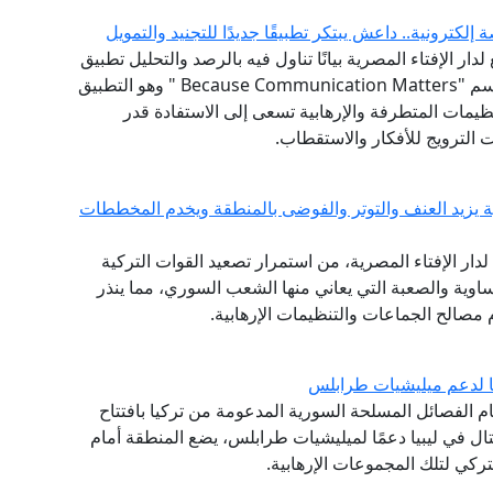
دار الإفتاء المصرية بيانًا تناول فيه بالرصد والتحليل تطبيق
التواصل الحديث التابع لتنظيم "داعش" والمعروف باسم "Because Communication Matters " وهو التطبيق
تنظيمات المتطرفة والإرهابية تسعى إلى الاستفادة قدر
ت الترويج للأفكار والاستقطاب.
ية يزيد العنف والتوتر والفوضى بالمنطقة ويخدم المخططات
ع لدار الإفتاء المصرية، من استمرار تصعيد القوات التركية
اوية والصعبة التي يعاني منها الشعب السوري، مما ينذر
 مصالح الجماعات والتنظيمات الإرهابية.
بيا لدعم ميليشيات طرابلس
ام الفصائل المسلحة السورية المدعومة من تركيا بافتتاح
ال في ليبيا دعمًا لميليشيات طرابلس، يضع المنطقة أمام
ركي لتلك المجموعات الإرهابية.