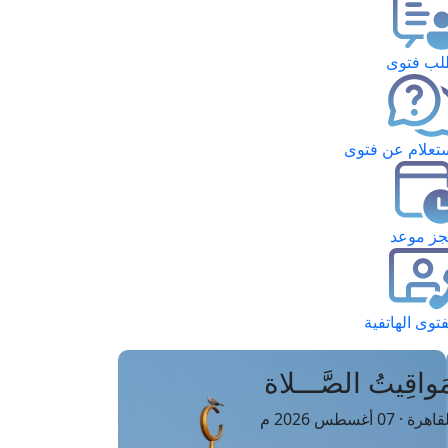
ب فتوى
تعلام عن فتوى
ز موعد
فتوى الهاتفية
َواقِيتُ الصَّـــلاة
اهرة · 07 أغسطس 2026 م