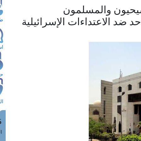
سيحيون والمسلمون
 ضد الاعتداءات الإسرائيلية
طل
اس
حج
ال
م
الق