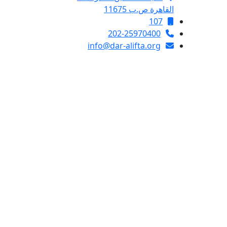
القاهرة ص.ب 11675
107
202-25970400
info@dar-alifta.org