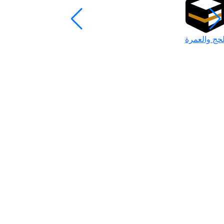
لحج والعمرة
رمضان