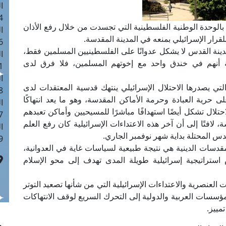
ا
 :41
ة بالوحدة الوطنية الفلسطينية التي تجسدت من خلال رفع الأذان
ا
قرار الإسرائيلي بمنعه في المدينة المقدسة.
 :17
مدينة القدس لا يشكل عدوانًا على الفلسطينيين المسلمين فقط،
ا
اية أنهم في خندق واحد مع إخوتهم المسلمين، فلا فرق لدى
 : 1
ا
لتي يصدرها الاحتلال الإسرائيلي ينتهك قدسية المعتقدات لدى
8
ى حرية العبادة وحرمة الأماكن المقدسة، وهو ما يعد انتهاكًا
ا
احتلال تشكل أيضًا استهدافًا مباشرًا للمسيحيين وأماكن تعبدهم
: 44
لافتًا إلى أن آخر هذه الاعتداءات الإسرائيلية كان رفع العلم
ا
دس المحتلة بداية شهر نوفمبر الجاري.
 :9
قدسات الدينية هي نتيجة طبيعية لسياسات غاية في العدوانية،
راتيجية إسرائيلية طويلة المدى تهدف إلى محو الإسلام
لعنصرية والاعتداءات الإسرائيلية التي من شأنها تصعيد التوتر
مؤسسات العربية والدولية إلى التحرك السريع لوقف الانتهاكات
مييز.