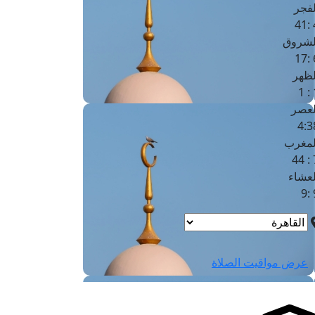
لفجر
4
لشروق
6
لظهر
1
لعصر
4:3
لمغرب
7 
لعشاء
9
عرض مواقيت الصلاة