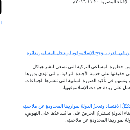
ء المصرية ٢٠-١١-٢٠١٦م
ا
ن في الغرب يؤجج الإسلاموفوبيا ويدخل المسلمين دائرة
ة، من خطورة المساعي التركية التي تسعى لنشر هياكل
في حقيقتها على خدمة الأجندة التركية، والتي تؤدي بدورها
وتسهم في تأكيد الصورة السلبية التي تنشرها الجماعات
عمل على زيادة حوادث الإسلاموفوبيا.
ِّلُ الاقتصادَ وتَعجزُ الدولةُ بمواردِها المحدودةِ عن ملاحقتِه
اءِ الدولةِ تَستلزمُ الحرصَ على ما يُساعدُها على النهوضِ،
دولةُ بمواردِها المحدودةِ عن ملاحقتِه.