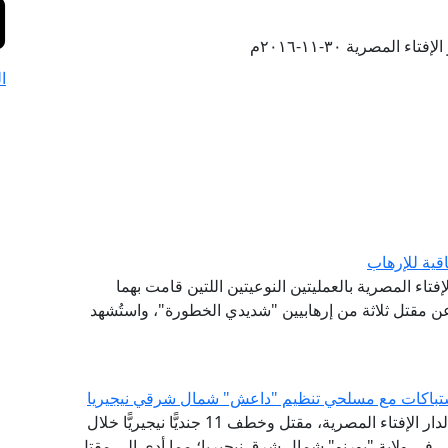
ء المصرية ٣٠-١١-٢٠١٦م
ا
اقية للإرهاب
إفتاء المصرية بالعمليتين النوعيتين اللتين قامت بهما
 مقتل ثلاثة من إرهابيين "شديدي الخطورة"، واستُشهد
أدان مرصد الفتاوى التكفيرية والآراء المتشددة التابع لدار الإفتاء المصرية، مقتل وخطف 11 جنديًّا نيجيريًّا خلال
 في ولاية "بورنو" شمال شرق نيجيريا؛ مما أدى إلى مقتل