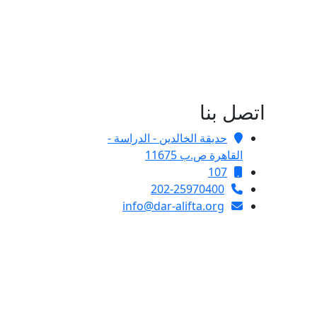
اتصل بنا
حديقة الخالدين - الدراسة -
القاهرة ص.ب 11675
107
202-25970400
info@dar-alifta.org