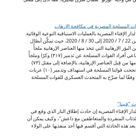
لقوات المسلحة المصرية في مكافحة الإرهاب
دار الإفتاء المصرية بالعمليات الاستباقية النوعية الوقائية
التي قامت بها القوات المسلحة المصرية في الفترة من 22 / 7 / 2020 إلى 30 / 8 / 2020. حيث تمكَّن أبطال
بؤر الإرهابية التي تتخذ منها العناصر الإرهابية ملجأً
ومرتكزًا لتنفيـذ مخططاتها الإرهابية، فقد أسفرت مساعي أفراد القوات المسلحة عن تدمير (٣١٧) وكرًا وملجأً
ومخزنًا للمواد المتفجرة في شمال سيناء، يتم استخدامها من قِبل العناصر الإرهابية، بالإضافة إلى مقتل (٧٣)
إرهابيًّا من الذين يتخذون تلك الملاجئ أوكارًا لهم. كما نجحت قواتنا المسلحة في استهداف وتدمير (١٠) عربات
 وفقًا لما صرَّح به المتحدث العسكري للقوات المسلحة
ت "فيينا"
لدار الإفتاء المصرية إن حادث إطلاق النار الذي وقع في
لذئاب المنفردة والمتعاطفين مع داعش"، وكيف يمكن أن
 هذه الحادثة التي أقسم فيها أحد منفذيها على الولاء