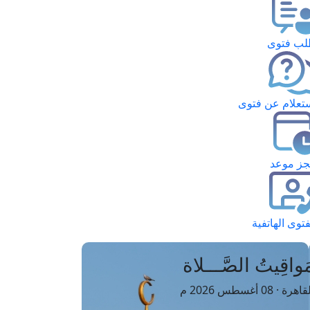
ب فتوى
تعلام عن فتوى
ز موعد
فتوى الهاتفية
َواقِيتُ الصَّـــلاة
اهرة · 08 أغسطس 2026 م