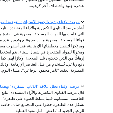
عشرة جنود واختطاف آخر كرهينة.
مرصد الإفتاء يشيد بالجهود الاستباقية النوعية ل
أشاد مرصد الفتاوي التكفيرية والآراء المتشددة التابع ل
قواتنا المسلحة المصرية من رصد وتتبع وتدمير عدد من ال
دفع رباعي، تُستخدم من قِبل العناصر الإرهابية، وذلك
المصرية العقيد "تامر محمود الرفاعي"، مساء اليوم.
مرصد الإفتاء يحلل علاقة "الذئاب المنفردة" بهجما
قال مرصد الفتاوى التكفيرية والآراء المتشددة التابع 
العاصمة النمساوية فيينا يسلط الضوء على ظاهرة" ا
تشكل هذه الظاهرة خطرًا على المجتمع هناك، خاصة بعد
للزعيم الجديد لـ "داعش" قبل تنفيذ العملية.