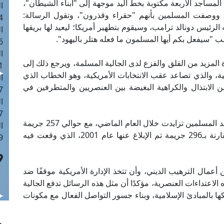
مساجد الأربعة مكتوبة بخط اليد موجهة إلى "أبناء الشيطان"،
ا
 ووصفت المسلمين بأنهم "حقراء وقذرون"، وتقول الرسالة:
 :42
رئيس دونالد ترامب، وسيقوم بتطهير أمريكا؛ ليعيد لها بريقها
ا
مب "سيفعل بكم أيها المسلمون ما فعله هتلر باليهود".
 :18
ا
لمزيد من القلق والفزع لدى الجالية المسلمة، ويرجع ذلك إلى
 : 1
، والذي تصاعد عقب الانتخابات الأمريكية، وهو الخطاب الذي
ا
الابتذال والكراهية البغيضة بين العنصريين والمتطرفين في
7
ا
: 43
وأشار مرصد الإسلاموفوبيا إلى أن جرائم الكراهية ضد المسلمين تزايدت خلال العام الماضي، مع حوالي 257 جريمة
ا
كراهية ضد المسلمين تم الإبلاغ عنها عام 2015، مقارنة بـ296 جريمة تم الإبلاغ عنها عام 2001، الذي وقعت فيه
 :8
عمال الترهيب الديني، وأن تتخذ الإدارة الأمريكية موقفًا ضد
اعتداءات العنصرية، مؤكدًا أن مثل هذه الرسائل تدفع الجالية
ها بالمبادئ الإسلامية، وبناء جسور التواصل الفعال مع مكونات