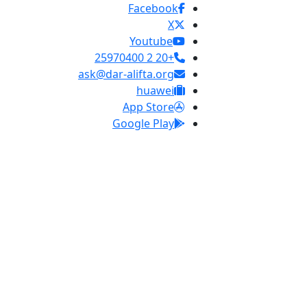
Facebook
X
Youtube
+20 2 25970400
ask@dar-alifta.org
huawei
App Store
Google Play