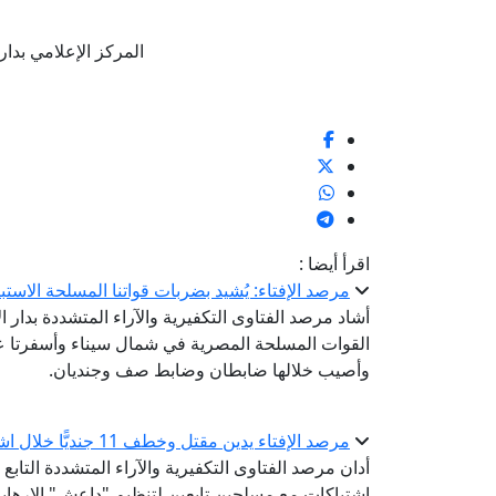
المركز الإعلامي بدار الإفتا
اقرأ أيضا :
مرصد الإفتاء: يُشيد بضربات قواتنا المسلحة الاستب
أشاد مرصد الفتاوى التكفيرية والآراء المتشددة بدار ال
القوات المسلحة المصرية في شمال سيناء وأسفرتا عن
وأصيب خلالها ضابطان وضابط صف وجنديان.
مرصد الإفتاء يدين مقتل وخطف 11 جنديًّا خلال اشتباكات مع مسلحي تنظيم "داعش" شمال شرقي نيجيريا
اشتباكات مع مسلحين تابعين لتنظيم "داعش" الإرهابي