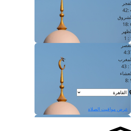
لفجر
4
لشروق
6
لظهر
1
لعصر
4:3
لمغرب
7 
لعشاء
9
عرض مواقيت الصلاة