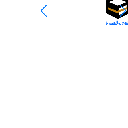
لحج والعمرة
رمضان