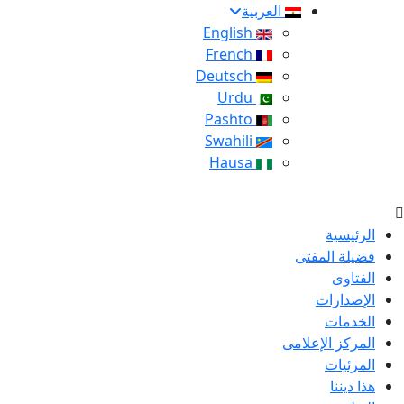
العربية
English
French
Deutsch
Urdu
Pashto
Swahili
Hausa
الرئيسية
فضيلة المفتى
الفتاوى
الإصدارات
الخدمات
المركز الإعلامى
المرئيات
هذا ديننا