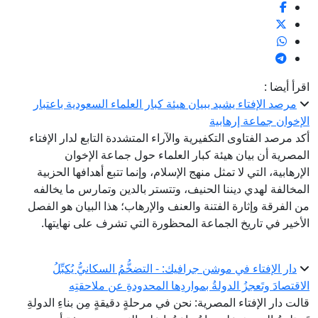
اقرأ أيضا :
مرصد الإفتاء يشيد ببيان هيئة كبار العلماء السعودية باعتبار
الإخوان جماعة إرهابية
أكد مرصد الفتاوى التكفيرية والآراء المتشددة التابع لدار الإفتاء
المصرية أن بيان هيئة كبار العلماء حول جماعة الإخوان
الإرهابية، التي لا تمثل منهج الإسلام، وإنما تتبع أهدافها الحزبية
المخالفة لهدي ديننا الحنيف، وتتستر بالدين وتمارس ما يخالفه
من الفرقة وإثارة الفتنة والعنف والإرهاب؛ هذا البيان هو الفصل
الأخير في تاريخ الجماعة المحظورة التي تشرف على نهايتها.
دار الإفتاء في موشن جرافيك: - التضخُّمُ السكانيُّ يُكبِّلُ
الاقتصادَ وتَعجزُ الدولةُ بمواردِها المحدودةِ عن ملاحقتِه
قالت دار الإفتاء المصرية: نحن في مرحلةٍ دقيقةٍ مِن بناءِ الدولةِ