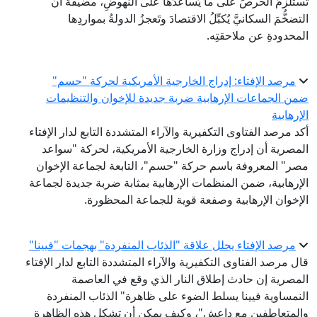
تَستلزمُ الحرصَ على ما يُساعدُها على النهوضِ، مضيفة أن
التضخُّمَ السكانيَّ يُكبِّلُ الاقتصادَ وتَعجزُ الدولةُ بمواردِها
المحدودةِ عن ملاحقتِه.
مرصد الإفتاء: إدراج الخارجية الأمريكية لحركة "حسم"
ضمن الجماعات الإرهابية ضربة جديدة للإخوان والتنظيمات
الإرهابية
أكد مرصد الفتاوى التكفيرية والآراء المتشددة التابع لدار الإفتاء
المصرية أن إدراج وزارة الخارجية الأمريكية، لحركة "سواعد
مصر" المعروفة باسم حركة "حسم"، التابعة لجماعة الإخوان
الإرهابية، ضمن المنظمات الإرهابية بمثابة ضربة جديدة لجماعة
الإخوان الإرهابية وصفعة قوية للجماعة المحظورة.
مرصد الإفتاء يحلل علاقة "الذئاب المنفردة" بهجمات "فيينا"
قال مرصد الفتاوى التكفيرية والآراء المتشددة التابع لدار الإفتاء
المصرية إن حادث إطلاق النار الذي وقع في العاصمة
النمساوية فيينا يسلط الضوء على ظاهرة" الذئاب المنفردة
والمتعاطفين مع داعش"، وكيف يمكن أن تشكل هذه الظاهرة