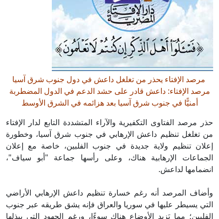
مرصد الإفتاء يحذر من تغلغل داعش في دول جنوب شرق آسيا
مرصد الإفتاء: داعش قادر على حشد الدعم في الدول المضطربة
أمنيًّا في جنوب شرق آسيا بعد هزائمه في الشرق الأوسط
حذر مرصد الفتاوى التكفيرية والآراء المتشددة التابع لدار الإفتاء
من تغلغل تنظيم داعش الإرهابي في جنوب شرق آسيا، وخطورة
إعلان تنظيم ولاية جديدة في جنوب الفلبين، خاصة مع إعلان
الجماعات الإرهابية هناك، وعلى رأسها جماعة "أبو سياف"،
انضمامها لداعش.
وأضاف المرصد أنه رغم خسارة تنظيم داعش الإرهابي الأراضي
التي يسيطر عليها في سوريا والعراق فإنه يشق طريقه عبر جنوب
الفلبين؛ مما يَزيد الأوضاع هناك سوءًا، ورغم الجهود التي يبذلها