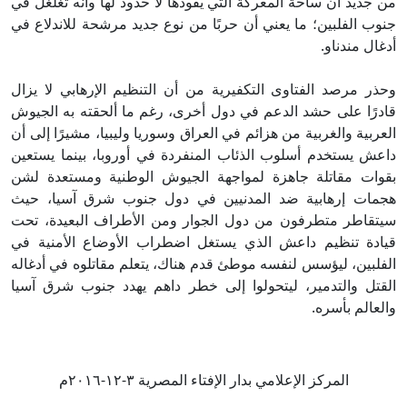
من جديد أن ساحة المعركة التي يقودها لا حدود لها وأنه تغلغل في
جنوب الفلبين؛ ما يعني أن حربًا من نوع جديد مرشحة للاندلاع في
أدغال مندناو.
وحذر مرصد الفتاوى التكفيرية من أن التنظيم الإرهابي لا يزال
قادرًا على حشد الدعم في دول أخرى، رغم ما ألحقته به الجيوش
العربية والغربية من هزائم في العراق وسوريا وليبيا، مشيرًا إلى أن
داعش يستخدم أسلوب الذئاب المنفردة في أوروبا، بينما يستعين
بقوات مقاتلة جاهزة لمواجهة الجيوش الوطنية ومستعدة لشن
هجمات إرهابية ضد المدنيين في دول جنوب شرق آسيا، حيث
سيتقاطر متطرفون من دول الجوار ومن الأطراف البعيدة، تحت
قيادة تنظيم داعش الذي يستغل اضطراب الأوضاع الأمنية في
الفلبين، ليؤسس لنفسه موطئ قدم هناك، يتعلم مقاتلوه في أدغاله
القتل والتدمير، ليتحولوا إلى خطر داهم يهدد جنوب شرق آسيا
والعالم بأسره.
المركز الإعلامي بدار الإفتاء المصرية ٣-١٢-٢٠١٦م