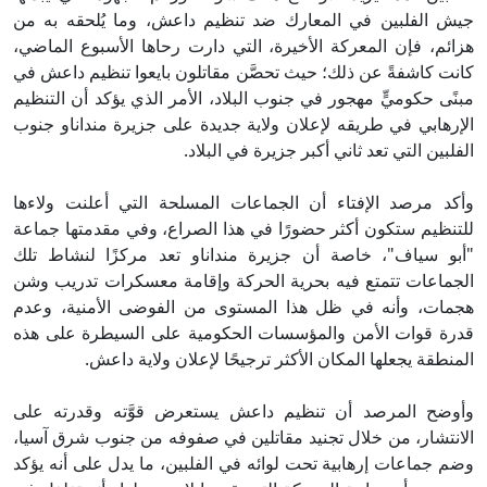
جيش الفلبين في المعارك ضد تنظيم داعش، وما يُلحقه به من
هزائم، فإن المعركة الأخيرة، التي دارت رحاها الأسبوع الماضي،
كانت كاشفةً عن ذلك؛ حيث تحصَّن مقاتلون بايعوا تنظيم داعش في
مبنًى حكوميٍّ مهجور في جنوب البلاد، الأمر الذي يؤكد أن التنظيم
الإرهابي في طريقه لإعلان ولاية جديدة على جزيرة منداناو جنوب
الفلبين التي تعد ثاني أكبر جزيرة في البلاد.
وأكد مرصد الإفتاء أن الجماعات المسلحة التي أعلنت ولاءها
للتنظيم ستكون أكثر حضورًا في هذا الصراع، وفي مقدمتها جماعة
"أبو سياف"، خاصة أن جزيرة منداناو تعد مركزًا لنشاط تلك
الجماعات تتمتع فيه بحرية الحركة وإقامة معسكرات تدريب وشن
هجمات، وأنه في ظل هذا المستوى من الفوضى الأمنية، وعدم
قدرة قوات الأمن والمؤسسات الحكومية على السيطرة على هذه
المنطقة يجعلها المكان الأكثر ترجيحًا لإعلان ولاية داعش.
وأوضح المرصد أن تنظيم داعش يستعرض قوَّته وقدرته على
الانتشار، من خلال تجنيد مقاتلين في صفوفه من جنوب شرق آسيا،
وضم جماعات إرهابية تحت لوائه في الفلبين، ما يدل على أنه يؤكد